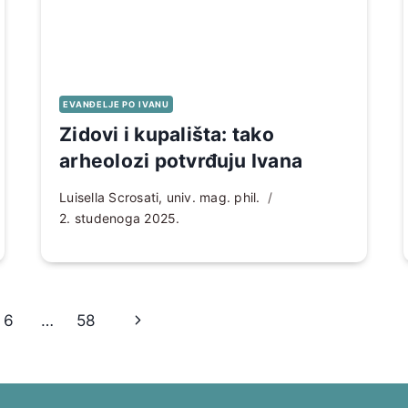
EVANĐELJE PO IVANU
Zidovi i kupališta: tako
arheolozi potvrđuju Ivana
Luisella Scrosati, univ. mag. phil.
2. studenoga 2025.
Sljedeća
6
…
58
stranica