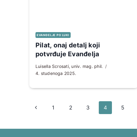
EVANĐELJE PO LUKI
Pilat, onaj detalj koji
potvrđuje Evanđelja
Luisella Scrosati, univ. mag. phil.
4. studenoga 2025.
Page
Prethodna
1
2
3
4
5
navigation
stranica