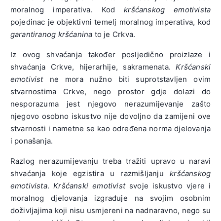
moralnog imperativa. Kod
kršćanskog emotivista
pojedinac je objektivni temelj moralnog imperativa, kod
garantiranog kršćanina
to je Crkva.
Iz ovog shvaćanja također posljedično proizlaze i
shvaćanja Crkve, hijerarhije, sakramenata.
Kršćanski
emotivist
ne mora nužno biti suprotstavljen ovim
stvarnostima Crkve, nego prostor gdje dolazi do
nesporazuma jest njegovo nerazumijevanje zašto
njegovo osobno iskustvo nije dovoljno da zamijeni ove
stvarnosti i nametne se kao određena norma djelovanja
i ponašanja.
Razlog nerazumijevanju treba tražiti upravo u naravi
shvaćanja koje egzistira u razmišljanju
kršćanskog
emotivista
.
Kršćanski emotivist
svoje iskustvo vjere i
moralnog djelovanja izgrađuje na svojim osobnim
doživljajima koji nisu usmjereni na nadnaravno, nego su