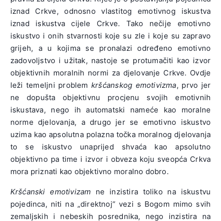
iznad Crkve, odnosno vlastitog emotivnog iskustva
iznad iskustva cijele Crkve. Tako nečije emotivno
iskustvo i onih stvarnosti koje su zle i koje su zapravo
grijeh, a u kojima se pronalazi određeno emotivno
zadovoljstvo i užitak, nastoje se protumačiti kao izvor
objektivnih moralnih normi za djelovanje Crkve. Ovdje
leži temeljni problem
kršćanskog emotivizma
, prvo jer
ne dopušta objektivnu procjenu svojih emotivnih
iskustava, nego ih automatski nameće kao moralne
norme djelovanja, a drugo jer se emotivno iskustvo
uzima kao apsolutna polazna točka moralnog djelovanja
to se iskustvo unaprijed shvaća kao apsolutno
objektivno pa time i izvor i obveza koju sveopća Crkva
mora priznati kao objektivno moralno dobro.
Kršćanski emotivizam
ne inzistira toliko na iskustvu
pojedinca, niti na „direktnoj“ vezi s Bogom mimo svih
zemaljskih i nebeskih posrednika, nego inzistira na