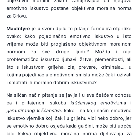
objektivni moralni zakon zahtijevajući da njegovo
emotivno iskustvo postane objektivna moralna norma
za Crkvu.
MacIntyre
je u svom djelu to pitanje formulira otprilike
ovako: kako pojedinačno emotivno iskustvo u isto
vrijeme može biti proglašeno objektivnom moralnom
normom za sve druge ljude? Možda i nije
problematično iskustvo ljubavi, žrtve, plemenitosti, ali
što s iskustvom grijeha, zla, prevare, kriminala…, u
kojima pojedinac u emotivnom smislu može čak i uživati
i smatrati ih moralno dobrim iskustvima?
Na sličan način pitanje se javlja i u sve češćem odnosu
pa i pritajenom sukobu
kršćanskog emotivizma
i
garantiranog kršćanstva
: kako i na koji način emotivno
iskustvo vjernika koji čak i u grijehu vidi neko dobro, jer
se emotivno dobro osjeća kada ga čini, može biti uopće
bilo kakva objektivna moralna norma djelovanja za