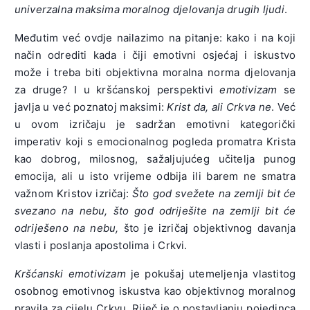
univerzalna maksima moralnog djelovanja drugih ljudi
.
Međutim već ovdje nailazimo na pitanje: kako i na koji
način odrediti kada i čiji emotivni osjećaj i iskustvo
može i treba biti objektivna moralna norma djelovanja
za druge? I u kršćanskoj perspektivi
emotivizam
se
javlja u već poznatoj maksimi:
Krist da, ali Crkva ne
. Već
u ovom izričaju je sadržan emotivni kategorički
imperativ koji s emocionalnog pogleda promatra Krista
kao dobrog, milosnog, sažaljujućeg učitelja punog
emocija, ali u isto vrijeme odbija ili barem ne smatra
važnom Kristov izričaj:
Što god svežete na zemlji bit će
svezano na nebu, što god odriješite na zemlji bit će
odriješeno na nebu,
što je izričaj objektivnog davanja
vlasti i poslanja apostolima i Crkvi.
Kršćanski emotivizam
je pokušaj utemeljenja vlastitog
osobnog emotivnog iskustva kao objektivnog moralnog
pravila za cijelu Crkvu. Riječ je o postavljanju pojedinca