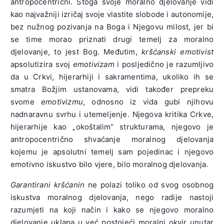
antropocentrični. Stoga svoje moralno djelovanje vidi
kao najvažniji izričaj svoje vlastite slobode i autonomije,
bez nužnog pozivanja na Boga i Njegovu milost, jer bi
se time morao priznati drugi temelj za moralno
djelovanje, to jest Bog. Međutim,
kršćanski emotivist
apsolutizira svoj
emotivizam
i posljedično je razumljivo
da u Crkvi, hijerarhiji i sakramentima, ukoliko ih se
smatra Božjim ustanovama, vidi također prepreku
svome
emotivizmu
, odnosno iz vida gubi njihovu
nadnaravnu svrhu i utemeljenje. Njegova kritika Crkve,
hijerarhije kao „okoštalim“ strukturama, njegovo je
antropocentrično shvaćanje moralnog djelovanja
kojemu je apsolutni temelj sam pojedinac i njegovo
emotivno iskustvo bilo vjere, bilo moralnog djelovanja.
Garantirani kršćanin
ne polazi toliko od svog osobnog
iskustva moralnog djelovanja, nego radije nastoji
razumjeti na koji način i kako se njegovo moralno
djelovanje uklapa u već postojeći moralni okvir unutar