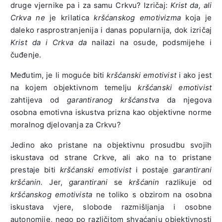
druge vjernike pa i za samu Crkvu? Izričaj:
Krist da, ali
Crkva ne
je krilatica
kršćanskog emotivizma
koja je
daleko rasprostranjenija i danas popularnija, dok izričaj
Krist da i Crkva da
nailazi na osude, podsmijehe i
čuđenje.
Međutim, je li moguće biti
kršćanski emotivist
i ako jest
na kojem objektivnom temelju
kršćanski emotivist
zahtijeva od
garantiranog kršćanstva
da njegova
osobna emotivna iskustva prizna kao objektivne norme
moralnog djelovanja za Crkvu?
Jedino ako pristane na objektivnu prosudbu svojih
iskustava od strane Crkve, ali ako na to pristane
prestaje biti
kršćanski emotivist
i postaje
garantirani
kršćanin.
Jer,
garantirani
se
kršćanin
razlikuje od
kršćanskog emotivista
ne toliko s obzirom na osobna
iskustava vjere, slobode razmišljanja i osobne
autonomije, nego po različitom shvaćanju objektivnosti