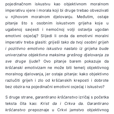
pojedinačnom iskustvu kao objektivnom moralnom
imperativu vjere i morala koji bi druge trebao obvezivati
u njihovom moralnom djelovanju. Međutim, ostaje
pitanje što s osobnim iskustvom grijeha koje u
ugašenoj savjesti i nemoćnoj volji ostavlja ugodan
emotivni osjećaj? Slijedi li onda da emotivni moralni
imperativ treba glasiti:
griješi tako da tvoj osobni grijeh
i pozitivno emotivno iskustvo nastalo iz grijeha bude
univerzalna objektivna maksima grešnog djelovanja za
sve druge ljude
? Ovo pitanje barem pokazuje da
kršćanski emotivizam
ne može biti temelj objektivnog
moralnog djelovanja, jer ostaje pitanje: kako objektivno
razlučiti grijeh i zlo od kršćanskih kreposti i dobrote
bez obzira na pojedinačni emotivni osjećaj i iskustvo?
S druge strane,
garantirano kršćanstvo
izričaj s početka
teksta čita kao:
Krist da i Crkva da
.
Garantirano
kršćanstvo
prepoznaje u Crkvi jamstvo objektivnog