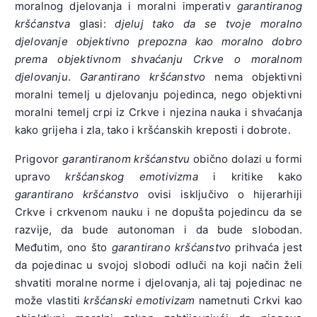
moralnog djelovanja i moralni imperativ
garantiranog
kršćanstva
glasi:
djeluj tako da se tvoje moralno
djelovanje objektivno prepozna kao moralno dobro
prema objektivnom shvaćanju Crkve o moralnom
djelovanju
.
Garantirano kršćanstvo
nema objektivni
moralni temelj u djelovanju pojedinca, nego objektivni
moralni temelj crpi iz Crkve i njezina nauka i shvaćanja
kako grijeha i zla, tako i kršćanskih kreposti i dobrote.
Prigovor
garantiranom kršćanstvu
obično dolazi u formi
upravo
kršćanskog emotivizma
i kritike kako
garantirano kršćanstvo
ovisi isključivo o hijerarhiji
Crkve i crkvenom nauku i ne dopušta pojedincu da se
razvije, da bude autonoman i da bude slobodan.
Međutim, ono što
garantirano kršćanstvo
prihvaća jest
da pojedinac u svojoj slobodi odluči na koji način želi
shvatiti moralne norme i djelovanja, ali taj pojedinac ne
može vlastiti
kršćanski emotivizam
nametnuti Crkvi kao