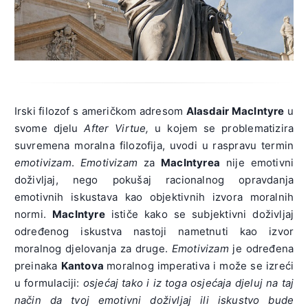
Irski filozof s američkom adresom
Alasdair MacIntyre
u
svome djelu
After Virtue,
u kojem se problematizira
suvremena moralna filozofija, uvodi u raspravu termin
emotivizam
.
Emotivizam
za
MacIntyrea
nije emotivni
doživljaj, nego pokušaj racionalnog opravdanja
emotivnih iskustava kao objektivnih izvora moralnih
normi.
MacIntyre
ističe kako se subjektivni doživljaj
određenog iskustva nastoji nametnuti kao izvor
moralnog djelovanja za druge.
Emotivizam
je određena
preinaka
Kantova
moralnog imperativa i može se izreći
u formulaciji:
osjećaj tako i iz toga osjećaja djeluj na taj
način da tvoj emotivni doživljaj ili iskustvo bude