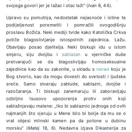
svojega govori jer je lažac i otac laži“ (
Ivan
8, 44).
Upravo su pomutnja, nedostatak nejasnoće i istine te
podijeljenost poremetili i pomračili ovogodišnju
proslavu Božića. Neki mediji tvrde kako Katolička Crkva
potiče blagoslivljanje istospolnih zajednica. Lažu.
Obavljaju posao djelitelja. Neki biskupi idu u istom
smjeru, siju dvojbu i
sablazan
u vjerničke duše
pretvarajući se da blagoslivljaju homoseksualne
zajednice kao da su zakonite, u skladu s
naravi
koju je
Bog stvorio, kao da mogu dovesti do svetosti i ljudske
sreće. Samo stvaraju zablude, sablazni, dvojbe i
razočaranja. Ti biskupi zanemaruju ili zaboravljaju
ozbiljno Isusovo upozorenje protiv onih koji
sablažnjavaju malene: „tko bi sablaznio jednoga od ovih
najmanjih što vjeruju u Mene bilo bi bolje da mu se o
vrat objesi mlinski kamen pa da potone u dubinu
morsku“ (
Matej
18, 6). Nedavna izjava Dikasterija za