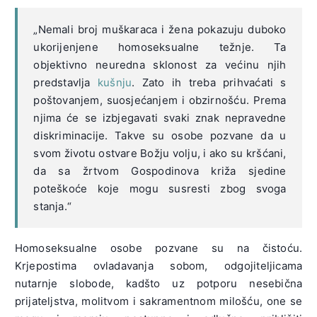
„Nemali broj muškaraca i žena pokazuju duboko
ukorijenjene homoseksualne težnje. Ta
objektivno neuredna sklonost za većinu njih
predstavlja
kušnju
. Zato ih treba prihvaćati s
poštovanjem, suosjećanjem i obzirnošću. Prema
njima će se izbjegavati svaki znak nepravedne
diskriminacije. Takve su osobe pozvane da u
svom životu ostvare Božju volju, i ako su kršćani,
da sa žrtvom Gospodinova križa sjedine
poteškoće koje mogu susresti zbog svoga
stanja.“
Homoseksualne osobe pozvane su na čistoću.
Krjepostima ovladavanja sobom, odgojiteljicama
nutarnje slobode, kadšto uz potporu nesebična
prijateljstva, molitvom i sakramentnom milošću, one se