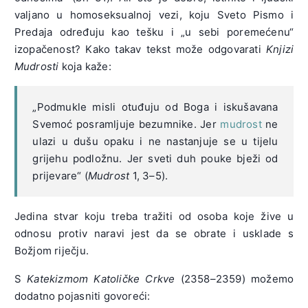
valjano u homoseksualnoj vezi, koju Sveto Pismo i
Predaja određuju kao tešku i „u sebi poremećenu“
izopačenost? Kako takav tekst može odgovarati
Knjizi
Mudrosti
koja kaže:
„Podmukle misli otuđuju od Boga i iskušavana
Svemoć posramljuje bezumnike. Jer
mudrost
ne
ulazi u dušu opaku i ne nastanjuje se u tijelu
grijehu podložnu. Jer sveti duh pouke bježi od
prijevare“ (
Mudrost
1, 3–5).
Jedina stvar koju treba tražiti od osoba koje žive u
odnosu protiv naravi jest da se obrate i usklade s
Božjom riječju.
S
Katekizmom Katoličke Crkve
(2358–2359) možemo
dodatno pojasniti govoreći: