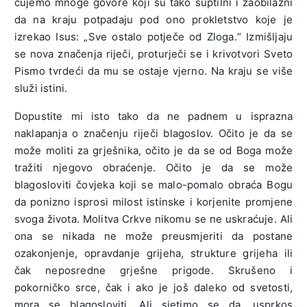
čujemo mnoge govore koji su tako suptilni i zaobilazni
da na kraju potpadaju pod ono prokletstvo koje je
izrekao Isus: „Sve ostalo potječe od Zloga.“ Izmišljaju
se nova značenja riječi, proturječi se i krivotvori Sveto
Pismo tvrdeći da mu se ostaje vjerno. Na kraju se više
služi istini.
Dopustite mi isto tako da ne padnem u isprazna
naklapanja o značenju riječi blagoslov. Očito je da se
može moliti za grješnika, očito je da se od Boga može
tražiti njegovo obraćenje. Očito je da se može
blagosloviti čovjeka koji se malo-pomalo obraća Bogu
da ponizno isprosi milost istinske i korjenite promjene
svoga života. Molitva Crkve nikomu se ne uskraćuje. Ali
ona se nikada ne može preusmjeriti da postane
ozakonjenje, opravdanje grijeha, strukture grijeha ili
čak neposredne grješne prigode. Skrušeno i
pokorničko srce, čak i ako je još daleko od svetosti,
mora se blagosloviti. Ali sjetimo se da, usprkos