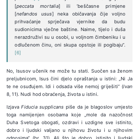
[
peccata mortalia
] ili ‘beščasne primjene
[
nefandos usus
] neka običavanja čije voljno
prihvaćanje sprječava vjernike da budu
sudionicima vječne baštine. Naime, tijelo i duša
nerazdruživi su u osobi, u voljnom čimbeniku i u
odlučenom činu, oni skupa opstoje ili pogibaju“.
[6]
No, Isusov učenik ne može tu stati. Suočen sa ženom
preljubnicom, Isus čini djelo opraštanja u istini: „Ni Ja
te ne osuđujem. Idi i odsada više nemoj griješiti“ (
Ivan
8, 11). Nudi hod obraćenja, života u istini.
Izjava
Fiducia supplicans
piše da je blagoslov umjesto
toga namijenjen osobama koje „mole da nazočnost
Duha Svetoga obogati, ozdravi i uzdigne sve istinito,
dobro i ljudski valjano u njihovu životu i u njihovim
odnosima“ (br. 31). Ali što je dobro, istinito i ljudski