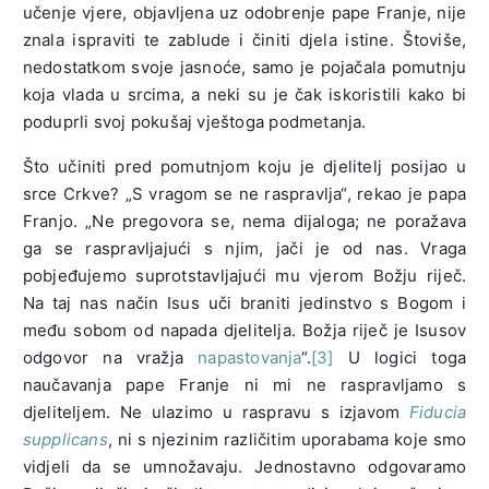
učenje vjere, objavljena uz odobrenje pape Franje, nije
znala ispraviti te zablude i činiti djela istine. Štoviše,
nedostatkom svoje jasnoće, samo je pojačala pomutnju
koja vlada u srcima, a neki su je čak iskoristili kako bi
poduprli svoj pokušaj vještoga podmetanja.
Što učiniti pred pomutnjom koju je djelitelj posijao u
srce Crkve? „S vragom se ne raspravlja“, rekao je papa
Franjo. „Ne pregovora se, nema dijaloga; ne poražava
ga se raspravljajući s njim, jači je od nas. Vraga
pobjeđujemo suprotstavljajući mu vjerom Božju riječ.
Na taj nas način Isus uči braniti jedinstvo s Bogom i
među sobom od napada djelitelja. Božja riječ je Isusov
odgovor na vražja
napastovanja
“.
[3]
U logici toga
naučavanja pape Franje ni mi ne raspravljamo s
djeliteljem. Ne ulazimo u raspravu s izjavom
Fiducia
supplicans
, ni s njezinim različitim uporabama koje smo
vidjeli da se umnožavaju. Jednostavno odgovaramo