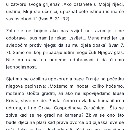
u zatvoru svoga grijeha? „Ako ostanete u Mojoj riječi,
uistinu, Moji ste učenici; upoznat ćete istinu i istina će
vas osloboditi“ (
Ivan
8, 31–32).
Zato se ne bojmo ako nas svijet ne razumije i ne
odobrava. Isus nam je rekao: „svijet… Mene mrzi jer Ja
svjedočim protiv njega: da su mu djela opaka“ (
Ivan
7,
7). Samo oni koji pripadaju istini mogu čuti Njegov glas.
Nije na nama da budemo odobravani i da činimo
jednoglasnost.
Sjetimo se ozbiljna upozorenja pape Franje na početku
njegova papinstva: „Možemo mi hodati koliko hoćemo,
možemo štošta graditi, ali ako ne ispovijedamo Isusa
Krista, stvar ne ide. Postat ćemo nevladina humanitarna
udruga, ali ne Crkva, Gospodinova Zaručnica… Što se
zbiva kad se ne gradi na kamenu? Zbiva se ono što
bude djeci na plaži kad prave dvorce od pijeska: sve se
ruši, tako je bez dosljednosti. Kad se ne ispovijeda