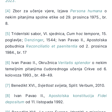
2023.
[4]
Zbor za učenje vjere, ​​Izjava
Persona humana
o
nekim pitanjima spolne etike od 29. prosinca 1975., br.
8.
[5]
Tridentski sabor, VI. sjednica,
Cum hoc tempore
, 15.
poglavlje;
Denzinger
, 1544; Ivan Pavao II., Apostolska
pobudnica
Reconciliatio et paenitentia
od 2. prosinca
1984., br. 17
[6]
Ivan Pavao II., Okružnica
Veritatis splendor
o nekim
temeljnim pitanjima ćudorednoga učenja Crkve od 6.
kolovoza 1993., br. 48–49.
[7]
Benedikt XVI.,
Svjetlost svijeta
, Split: Verbum, 2010.
[8]
Ivan Pavao II.,
Apostolska konstitucija
Fidei
depositum
od 11. listopada 1992.