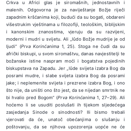
Crkva u Africi glas je siromašnih, jednostavnih i
malenih. Odgovorna je za naviještanje Božje riječi
zapadnim kršćanima koji, budući da su bogati, obdareni
višestrukim vještinama u filozofiji, teološkim, biblijskim
i kanonskim znanostima, vjeruju da su razvijeni,
moderni i mudri u svijetu. Ali „lûdo Božje mudrije je od
ljudi“ (
Prva Korinćanima
1, 25). Stoga ne čudi da su
afrički biskupi, u svom siromaštvu, danas navjestitelji te
božanske istine naspram moći i bogatstva pojedinih
biskupstava na Zapadu. Jer „lûde svijeta izabra Bog da
posrami mudre, i slabe svijeta izabra Bog da posrami
jake; i neplemenite svijeta i prezrene izabra Bog, i ono
što nije, da uništi ono što jest, da se nijedan smrtnik ne
bi hvalio pred Bogom“ (
Prva Korinćanima
1, 27–29). Ali
hoćemo li se usuditi poslušati ih tijekom sljedećega
zasjedanja Sinode o sinodnosti? Ili bismo trebali
vjerovati da će, unatoč obećanjima o slušanju i
poštovanju, da se njihova upozorenja uopće ne će