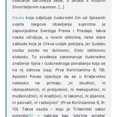
obećanje darovanja sebe, u skladu s mudrim
Stvoriteljevim naumom. […]
Nauka
koja odjeljuje ćudoredni čin od tjelesnih
uvjeta njegova obavljanja suprotna je
zapovijedima Svetoga Pisma i Predaje: takva
nauka oživljuje, u novim oblicima, neke stare
zablude koje je Crkva uvijek pobijala, jer ljudsku
osobu svode na ‘duhovnu’, čisto oblikovnu
slobodu. To svođenje zanemaruje ćudoredno
značenje tijela i ćudorednoga ponašanja koja se
na nj odnose (usp.
Prva Korinćanima
6, 19).
Apostol Pavao izjavljuje da se u Kraljevstvo
nebesko ne primaju „ni bludnici, ni
idolopoklonici, ni preljubnici, ni mekoputnici, ni
muškoložnici, ni kradljivci, ni lakomci, ni pijanice,
ni psovači, ni razbojnici“ (
Prva Korinćanima
6, 9–
10). Takva osuda – koju je Tridentski sabor
potvrdio
[5]
– nabraja kao ‘smrtne grijehe’