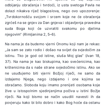
odbijanju obraćenja i tvrdoći, iz usta svetoga Pavla ne
dolazi nikakva riječ blagoslova, nego ovo upozorenje:
„Tvrdokornošću svojom i srcem koje ne će obraćenja
zgrćeš na se gnjev za Dan gnjeva i objavljenja pravedna
suda Boga koji će uzvratiti svakomu po djelima
njegovim“ (
Rimljanima
2, 5–6).
Na nama je da budemo vjerni Onomu koji nam je rekao:
„Ja sam se zato rodio i došao na svijet da svjedočim za
istinu. Tko je god od istine, sluša Moj glas“ (
Ivan
18,
37). Na nama je kao biskupima, kao svećenicima, kao
krštenicima da s naše strane svjedočimo istinu. Ako se
ne usuđujemo biti vjerni Božjoj riječi, ne samo da
izdajemo Njega, nego izdajemo i one kojima se
obraćamo. Sloboda koju imamo prenijeti osobama koje
žive u istospolnim sjedinjenjima počiva u istini Božje
riječi. Na koji bismo se način usudili navesti ih da
povjeruju kako bi bilo dobro i kako Bog hoće da ostanu