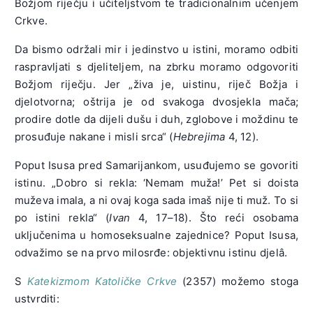
Božjom riječju i učiteljstvom te tradicionalnim učenjem
Crkve.
Da bismo održali mir i jedinstvo u istini, moramo odbiti
raspravljati s djeliteljem, na zbrku moramo odgovoriti
Božjom riječju. Jer „živa je, uistinu, riječ Božja i
djelotvorna; oštrija je od svakoga dvosjekla mača;
prodire dotle da dijeli dušu i duh, zglobove i moždinu te
prosuđuje nakane i misli srca“ (
Hebrejima
4, 12).
Poput Isusa pred Samarijankom, usuđujemo se govoriti
istinu. „Dobro si rekla: ‘Nemam muža!’ Pet si doista
muževa imala, a ni ovaj koga sada imaš nije ti muž. To si
po istini rekla“ (
Ivan
4, 17–18). Što reći osobama
uključenima u homoseksualne zajednice? Poput Isusa,
odvažimo se na prvo milosrđe: objektivnu istinu djelâ.
S
Katekizmom Katoličke Crkve
(2357) možemo stoga
ustvrditi: