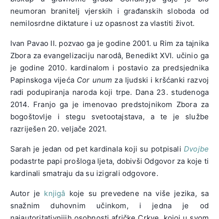
neumoran branitelj vjerskih i građanskih sloboda od
nemilosrdne diktature i uz opasnost za vlastiti život.
Ivan Pavao II. pozvao ga je godine 2001. u Rim za tajnika
Zbora za evangelizaciju narodâ, Benedikt XVI. učinio ga
je godine 2010. kardinalom i postavio za predsjednika
Papinskoga vijeća
Cor unum
za ljudski i kršćanki razvoj
radi podupiranja naroda koji trpe. Dana 23. studenoga
2014. Franjo ga je imenovao predstojnikom Zbora za
bogoštovlje i stegu svetootajstava, a te je službe
razriješen 20. veljače 2021.
Sarah je jedan od pet kardinala koji su potpisali
Dvojbe
podastrte papi prošloga ljeta, dobivši Odgovor za koje ti
kardinali smatraju da su izigrali odgovore.
Autor je
knjigâ
koje su prevedene na više jezika, sa
snažnim duhovnim učinkom, i jedna je od
najautoritativnijih osobnosti afričke Crkve, kojoj u svom