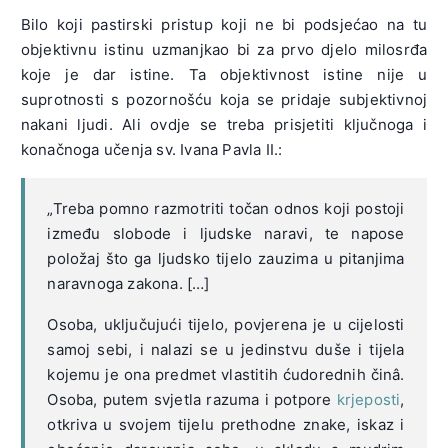
Bilo koji pastirski pristup koji ne bi podsjećao na tu
objektivnu istinu uzmanjkao bi za prvo djelo milosrđa
koje je dar istine. Ta objektivnost istine nije u
suprotnosti s pozornošću koja se pridaje subjektivnoj
nakani ljudi. Ali ovdje se treba prisjetiti ključnoga i
konačnoga učenja sv. Ivana Pavla II.:
„Treba pomno razmotriti točan odnos koji postoji
između slobode i ljudske naravi, te napose
položaj što ga ljudsko tijelo zauzima u pitanjima
naravnoga zakona. […]
Osoba, uključujući tijelo, povjerena je u cijelosti
samoj sebi, i nalazi se u jedinstvu duše i tijela
kojemu je ona predmet vlastitih ćudorednih činâ.
Osoba, putem svjetla razuma i potpore
krjeposti
,
otkriva u svojem tijelu prethodne znake, iskaz i