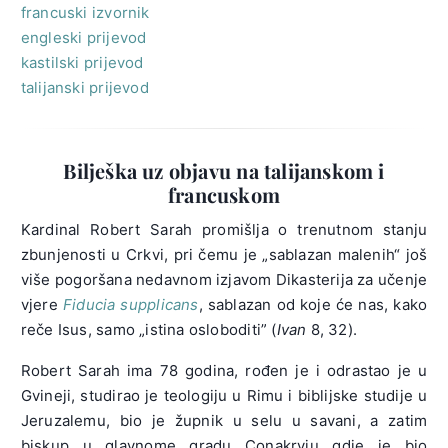
francuski izvornik
engleski prijevod
kastilski prijevod
talijanski prijevod
Bilješka uz objavu na talijanskom i
francuskom
Kardinal Robert Sarah promišlja o trenutnom stanju
zbunjenosti u Crkvi, pri čemu je „sablazan malenih“ još
više pogoršana nedavnom izjavom Dikasterija za učenje
vjere
Fiducia supplicans
, sablazan od koje će nas, kako
reče Isus, samo „istina osloboditi” (
Ivan
8, 32).
Robert Sarah ima 78 godina, rođen je i odrastao je u
Gvineji, studirao je teologiju u Rimu i biblijske studije u
Jeruzalemu, bio je župnik u selu u savani, a zatim
biskup u glavnome gradu Conakryju gdje je bio