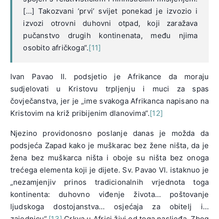
[…] Takozvani ‘prvi’ svijet ponekad je izvozio i
izvozi otrovni duhovni otpad, koji zaražava
pučanstvo drugih kontinenata, među njima
osobito afričkoga“.
[11]
Ivan Pavao II. podsjetio je Afrikance da moraju
sudjelovati u Kristovu trpljenju i muci za spas
čovječanstva, jer je „ime svakoga Afrikanca napisano na
Kristovim na križ pribijenim dlanovima“.
[12]
Njezino providonosno poslanje danas je možda da
podsjeća Zapad kako je muškarac bez žene ništa, da je
žena bez muškarca ništa i oboje su ništa bez onoga
trećega elementa koji je dijete. Sv. Pavao VI. istaknuo je
„nezamjenjiv prinos tradicionalnih vrjednota toga
kontinenta: duhovno viđenje života… poštovanje
ljudskoga dostojanstva… osjećaja za obitelj i…
zajednicu“.
[13]
Crkva u Africi živi od toga nasljeđa. Zbog