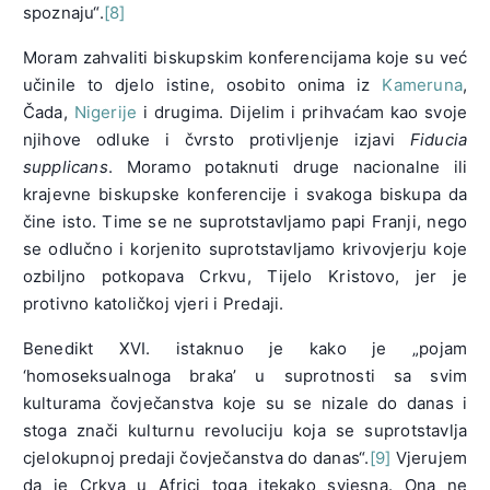
spoznaju“.
[8]
Moram zahvaliti biskupskim konferencijama koje su već
učinile to djelo istine, osobito onima iz
Kameruna
,
Čada,
Nigerije
i drugima. Dijelim i prihvaćam kao svoje
njihove odluke i čvrsto protivljenje izjavi
Fiducia
supplicans
. Moramo potaknuti druge nacionalne ili
krajevne biskupske konferencije i svakoga biskupa da
čine isto. Time se ne suprotstavljamo papi Franji, nego
se odlučno i korjenito suprotstavljamo krivovjerju koje
ozbiljno potkopava Crkvu, Tijelo Kristovo, jer je
protivno katoličkoj vjeri i Predaji.
Benedikt XVI. istaknuo je kako je „pojam
‘homoseksualnoga braka’ u suprotnosti sa svim
kulturama čovječanstva koje su se nizale do danas i
stoga znači kulturnu revoluciju koja se suprotstavlja
cjelokupnoj predaji čovječanstva do danas“.
[9]
Vjerujem
da je Crkva u Africi toga itekako svjesna. Ona ne