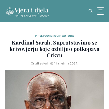
Skip
Vjera i djela
to
content
PORTAL KATOLIČKIH TEOLOGA
PRIJEVODI DRUGIH AUTORA
Kardinal Sarah: Suprotstavimo se
krivovjerju koje ozbiljno potkopava
Crkvu
Ostali autori
11. siječnja 2024.