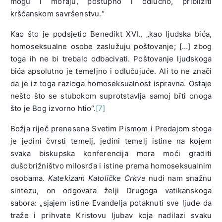
mogu i moraju, postupno i odlučno, približiti
kršćanskom savršenstvu.“
Kao što je podsjetio Benedikt XVI., „kao ljudska bića,
homoseksualne osobe zaslužuju poštovanje; […] zbog
toga ih ne bi trebalo odbacivati. Poštovanje ljudskoga
bića apsolutno je temeljno i odlučujuće. Ali to ne znači
da je iz toga razloga homoseksualnost ispravna. Ostaje
nešto što se stubokom suprotstavlja samoj bȋti onoga
što je Bog izvorno htio“.
[7]
Božja riječ prenesena Svetim Pismom i Predajom stoga
je jedini čvrsti temelj, jedini temelj istine na kojem
svaka biskupska konferencija mora moći graditi
dušobrižništvo milosrđa i istine prema homoseksualnim
osobama.
Katekizam Katoličke Crkve
nudi nam snažnu
sintezu, on odgovara želji Drugoga vatikanskoga
sabora: „sjajem istine Evanđelja potaknuti sve ljude da
traže i prihvate Kristovu ljubav koja nadilazi svaku