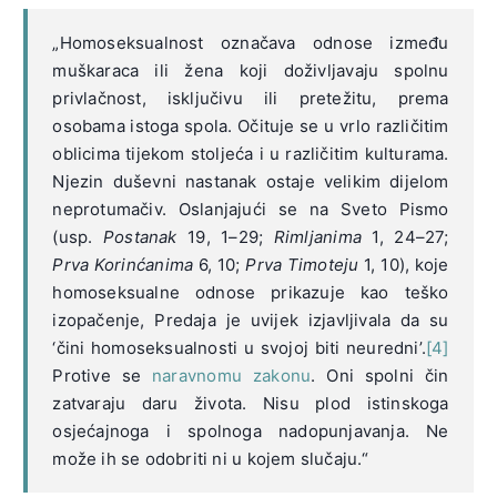
„Homoseksualnost označava odnose između
muškaraca ili žena koji doživljavaju spolnu
privlačnost, isključivu ili pretežitu, prema
osobama istoga spola. Očituje se u vrlo različitim
oblicima tijekom stoljeća i u različitim kulturama.
Njezin duševni nastanak ostaje velikim dijelom
neprotumačiv. Oslanjajući se na Sveto Pismo
(usp.
Postanak
19, 1–29;
Rimljanima
1, 24–27;
Prva Korinćanima
6, 10;
Prva Timoteju
1, 10), koje
homoseksualne odnose prikazuje kao teško
izopačenje, Predaja je uvijek izjavljivala da su
‘čini homoseksualnosti u svojoj biti neuredni’.
[4]
Protive se
naravnomu zakonu
. Oni spolni čin
zatvaraju daru života. Nisu plod istinskoga
osjećajnoga i spolnoga nadopunjavanja. Ne
može ih se odobriti ni u kojem slučaju.“