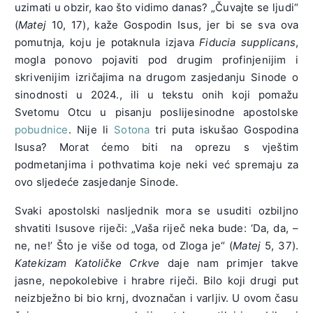
uzimati u obzir, kao što vidimo danas? „Čuvajte se ljudi“
(
Matej
10, 17), kaže Gospodin Isus, jer bi se sva ova
pomutnja, koju je potaknula izjava
Fiducia supplicans
,
mogla ponovo pojaviti pod drugim profinjenijim i
skrivenijim izričajima na drugom zasjedanju Sinode o
sinodnosti u 2024., ili u tekstu onih koji pomažu
Svetomu Otcu u pisanju poslijesinodne apostolske
pobudnice
. Nije li
Sotona
tri puta iskušao Gospodina
Isusa? Morat ćemo biti na oprezu s vještim
podmetanjima i pothvatima koje neki već spremaju za
ovo sljedeće zasjedanje Sinode.
Svaki apostolski nasljednik mora se usuditi ozbiljno
shvatiti Isusove riječi: „Vaša riječ neka bude: ‘Da, da, –
ne, ne!’ Što je više od toga, od Zloga je“ (
Matej
5, 37).
Katekizam Katoličke Crkve
daje nam primjer takve
jasne, nepokolebive i hrabre riječi. Bilo koji drugi put
neizbježno bi bio krnj, dvoznačan i varljiv. U ovom času