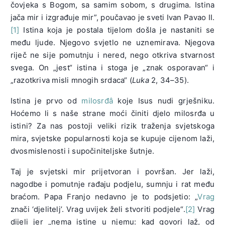
čovjeka s Bogom, sa samim sobom, s drugima. Istina
jača mir i izgrađuje mir”, poučavao je sveti Ivan Pavao II.
[1]
Istina koja je postala tijelom došla je nastaniti se
među ljude. Njegovo svjetlo ne uznemirava. Njegova
riječ ne sije pomutnju i nered, nego otkriva stvarnost
svega. On „jest“ istina i stoga je „znak osporavan“ i
„razotkriva misli mnogih srdaca“ (
Luka
2, 34–35).
Istina je prvo od
milosrđâ
koje Isus nudi grješniku.
Hoćemo li s naše strane moći činiti djelo milosrđa u
istini? Za nas postoji veliki rizik traženja svjetskoga
mira, svjetske popularnosti koja se kupuje cijenom laži,
dvosmislenosti i supočiniteljske šutnje.
Taj je svjetski mir prijetvoran i površan. Jer laži,
nagodbe i pomutnje rađaju podjelu, sumnju i rat među
braćom. Papa Franjo nedavno je to podsjetio: „
Vrag
znači ‘djelitelj’. Vrag uvijek želi stvoriti podjele“.
[2]
Vrag
dijeli jer „nema istine u njemu: kad govori laž, od