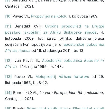
[9]
Benedikt XVI.,
La vera Europa. Identità e missione
,
Cantagalli, 2021.
[10]
Pavao VI.,
Propovijed na Kololu
1. kolovoza 1969.
[11]
Benedikt XVI.,
Uvodna propovijed na Drugoj
posebnoj skupštini za Afriku Biskupske sinode
, 4.
listopada 2009. Isti izraz „Afrika, duhovna pluća
čovječanstva“ upotrijebio je u
apostolskoj pobudnici
Africae munus
od 19. studenoga 2011., br. 13
[12]
Ivan Pavao II.,
Apostolska pobudnica
Ecclesia in
Africa
od 14. rujna 1995., br. 143.
[13]
Pavao VI.,
Motuproprij
Africae terrarum
od 29.
listopada 1967., br. 8–12.
[14]
Benedikt XVI.,
La vera Europa. Identità e missione
,
Cantagalli, 2021.
[15]
Franjo,
Propovijed kardinalima u Sikstinskoj kapeli