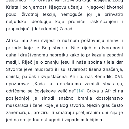
Krista i po vjernosti Njegovu učenju i Njegovoj životnoj
pouci životnoj lekciji, nemoguće joj je prihvatiti
neljudske ideologije koje promiče raskršćanjeni i
propadajući (dekadentni) Zapad.
Afrika ima živu svijest o nužnom poštovanju naravi i
prirode koje je Bog stvorio. Nije riječ o otvorenosti
duha i društvenomu napretku kako to prikazuju zapadni
mediji. Riječ je o znanju jesu li naša spolna tijela dar
Stvoriteljeve mudrosti ili su stvarnost lišena značenja,
smisla, pa čak i izvještačena. Ali i tu nas Benedikt XVI.
upozorava: „Kada se odreknemo zamisli stvaranja,
odričemo se čovjekove veličine“.
[14]
Crkva u Africi na
posljednjoj je sinodi snažno branila dostojanstvo
muškaraca i žene koje je Bog stvorio. Njezin glas često
zanemaruju, preziru ili smatraju pretjeranim oni čija je
jedina opsjednutost ugoditi zapadnim lobijima.