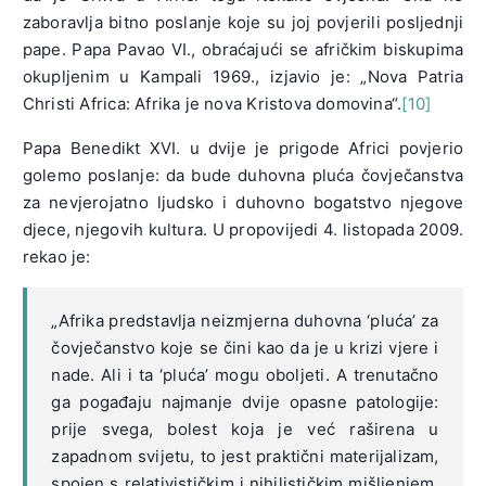
zaboravlja bitno poslanje koje su joj povjerili posljednji
pape. Papa Pavao VI., obraćajući se afričkim biskupima
okupljenim u Kampali 1969., izjavio je: „Nova Patria
Christi Africa: Afrika je nova Kristova domovina“.
[10]
Papa Benedikt XVI. u dvije je prigode Africi povjerio
golemo poslanje: ​​da bude duhovna pluća čovječanstva
za nevjerojatno ljudsko i duhovno bogatstvo njegove
djece, njegovih kultura. U propovijedi 4. listopada 2009.
rekao je:
„Afrika predstavlja neizmjerna duhovna ‘pluća’ za
čovječanstvo koje se čini kao da je u krizi vjere i
nade. Ali i ta ‘pluća’ mogu oboljeti. A trenutačno
ga pogađaju najmanje dvije opasne patologije:
prije svega, bolest koja je već raširena u
zapadnom svijetu, to jest praktični materijalizam,
spojen s relativističkim i nihilističkim mišljenjem.