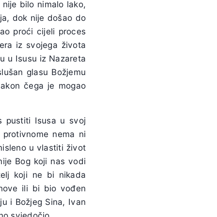
 nije bilo nimalo lako,
nja, dok nije došao do
o proći cijeli proces
era iz svojega života
u u Isusu iz Nazareta
oslušan glasu Božjemu
 nakon čega je mogao
pustiti Isusa u svoj
U protivnome nema ni
sleno u vlastiti život
ije Bog koji nas vodi
elj koji ne bi nikada
ove ili bi bio vođen
u i Božjeg Sina, Ivan
čno svjedočio.