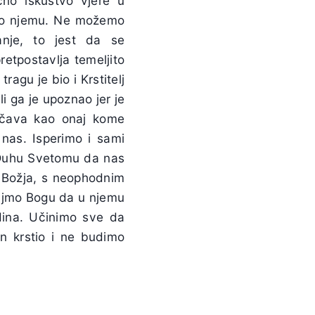
čno iskustvo vjere u
 i o njemu. Ne možemo
anje, to jest da se
etpostavlja temeljito
agu je bio i Krstitelj
li ga je upoznao jer je
učava kao onaj kome
 nas. Isperimo i sami
o Duhu Svetomu da nas
a Božja, s neophodnim
tajmo Bogu da u njemu
dina. Učinimo sve da
n krstio i ne budimo