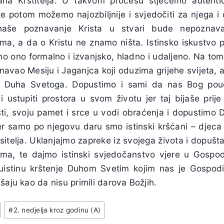
ana Krstitelja. U takvom procesu stječemo autenti
e potom možemo najozbiljnije i svjedočiti za njega
naše poznavanje Krista u stvari bude nepoznav
ma, a da o Kristu ne znamo ništa. Istinsko iskustvo pr
 ono formalno i izvanjsko, hladno i udaljeno. Na tom tr
znavao Mesiju i Jaganjca koji oduzima grijehe svijeta, a
ji Duha Svetoga. Dopustimo i sami da nas Bog po
i ustupiti prostora u svom životu jer taj bijaše prije
jesti, svoju pamet i srce u vodi obraćenja i dopustim
, jer samo po njegovu daru smo istinski kršćani – djec
itelja. Uklanjajmo zapreke iz svojega života i dopuš
ma, te dajmo istinski svjedočanstvo vjere u Gospo
uistinu krštenje Duhom Svetim kojim nas je Gospodi
šaju kao da nisu primili darova Božjih.
#
2. nedjelja kroz godinu (A)