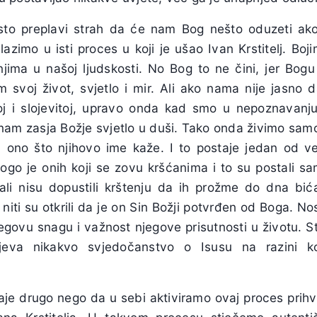
to preplavi strah da će nam Bog nešto oduzeti ak
ulazimo u isti proces u koji je ušao Ivan Krstitelj. B
anjima u našoj ljudskosti. No Bog to ne čini, jer Bogu 
am svoj život, svjetlo i mir. Ali ako nama nije jasno
toj i slojevitoj, upravo onda kad smo u nepoznavan
nam zasja Božje svjetlo u duši. Tako onda živimo samo
su ono što njihovo ime kaže. I to postaje jedan od v
o je onih koji se zovu kršćanima i to su postali sam
ali nisu dopustili krštenju da ih prožme do dna bi
 niti su otkrili da je on Sin Božji potvrđen od Boga. No
egovu snagu i važnost njegove prisutnosti u životu. S
jeva nikakvo svjedočanstvo o Isusu na razini kon
je drugo nego da u sebi aktiviramo ovaj proces prihv