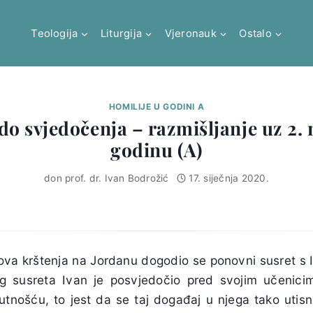
Teologija
Liturgija
Vjeronauk
Ostalo
HOMILIJE U GODINI A
do svjedočenja – razmišljanje uz 2. 
godinu (A)
don prof. dr. Ivan Bodrožić
17. siječnja 2020.
a krštenja na Jordanu dogodio se ponovni susret s I
tog susreta Ivan je posvjedočio pred svojim učenic
utnošću, to jest da se taj događaj u njega tako utisn