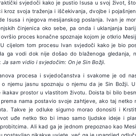
j praktički svjedoči kako je pustio Isusa u svoj život, što
ći kroz svoja traženja i iščekivanja, dvojbe i pojašnje
e Isusa i njegova mesijanskog poslanja. Ivan je mora
jskih činjenica oko sebe, pa onda i uklanjanja barij
dovršio proces konačne spoznaje kojom je otkrio Mesij
i. U cijelom tom procesu Ivan svjedoči kako je bio p
da ga vodi dok nije došao do blaženoga gledanja,
a:
Ja sam vidio i svjedočim: On je Sin Božji
.
anova procesa i svjedočanstva i svakome je od nas 
ći o njemu jasnu spoznaju o njemu da je Sin Božji. 
ikakav prostor u vlastitom životu. Doista bi bilo besmi
i
prema nama postavio svoje zahtjeve, ako taj netko n
a. Takve je odluke sigurno morao donositi i Krstit
vot uđe netko tko bi imao samo ljudske ideje i plan
 probitcima. Ali kad ga je jednom prepoznao kao Mesij
susu postavljao nikakve uvjete, već ga je unaprijed odlu