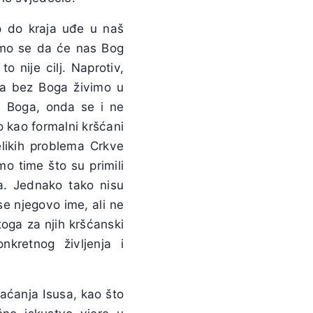
o do kraja uđe u naš
ojimo se da će nas Bog
to nije cilj. Naprotiv,
 da bez Boga živimo u
ju Boga, onda se i ne
 kao formalni kršćani
elikih problema Crkve
o time što su primili
ća. Jednako tako nisu
se njegovo ime, ali ne
toga za njih kršćanski
kretnog življenja i
aćanja Isusa, kao što