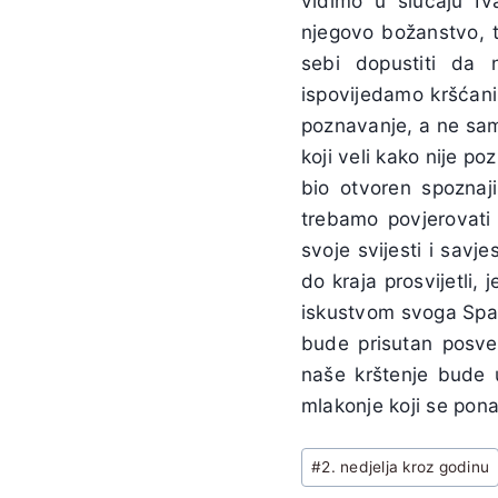
vidimo u slučaju Iv
njegovo božanstvo, t
sebi dopustiti da 
ispovijedamo kršćani
poznavanje, a ne samo
koji veli kako nije po
bio otvoren spozna
trebamo povjerovati 
svoje svijesti i sav
do kraja prosvijetli
iskustvom svoga Spas
bude prisutan posve
naše krštenje bude 
mlakonje koji se pona
Post
#
2. nedjelja kroz godinu
Tags: