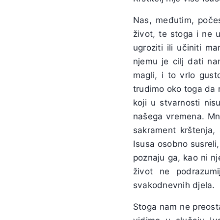
Nas, međutim, počes
život, te stoga i ne 
ugroziti ili učiniti m
njemu je cilj dati n
magli, i to vrlo gus
trudimo oko toga da 
koji u stvarnosti ni
našega vremena. Mnog
sakrament krštenja, 
Isusa osobno susreli,
poznaju ga, kao ni nj
život ne podrazumi
svakodnevnih djela.
Stoga nam ne preosta