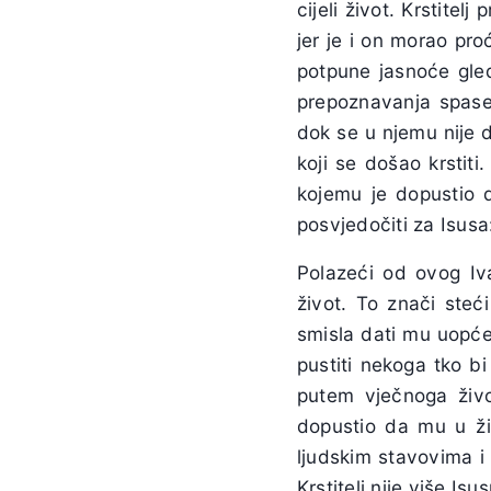
cijeli život. Krstitel
jer je i on morao pro
potpune jasnoće gled
prepoznavanja spasen
dok se u njemu nije 
koji se došao krstit
kojemu je dopustio 
posvjedočiti za Isus
Polazeći od ovog Iv
život. To znači ste
smisla dati mu uopće 
pustiti nekoga tko b
putem vječnoga život
dopustio da mu u ži
ljudskim stavovima i
Krstitelj nije više I