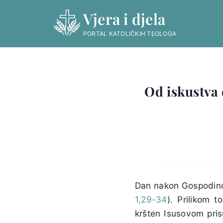
Skip
Vjera i djela
to
content
PORTAL KATOLIČKIH TEOLOGA
Od iskustva 
Dan nakon Gospodinov
1,29-34
). Prilikom 
kršten Isusovom pris