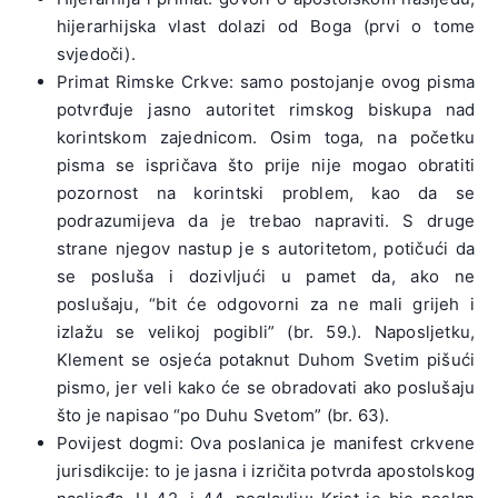
hijerarhijska vlast dolazi od Boga (prvi o tome
svjedoči).
Primat Rimske Crkve: samo postojanje ovog pisma
potvrđuje jasno autoritet rimskog biskupa nad
korintskom zajednicom. Osim toga, na početku
pisma se ispričava što prije nije mogao obratiti
pozornost na korintski problem, kao da se
podrazumijeva da je trebao napraviti. S druge
strane njegov nastup je s autoritetom, potičući da
se posluša i dozivljući u pamet da, ako ne
poslušaju, “bit će odgovorni za ne mali grijeh i
izlažu se velikoj pogibli” (br. 59.). Naposljetku,
Klement se osjeća potaknut Duhom Svetim pišući
pismo, jer veli kako će se obradovati ako poslušaju
što je napisao “po Duhu Svetom” (br. 63).
Povijest dogmi: Ova poslanica je manifest crkvene
jurisdikcije: to je jasna i izričita potvrda apostolskog