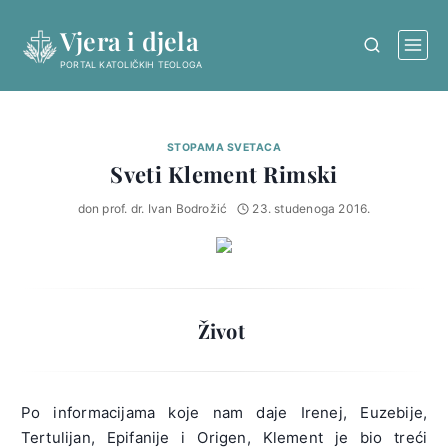
Skip
Vjera i djela
to
content
PORTAL KATOLIČKIH TEOLOGA
STOPAMA SVETACA
Sveti Klement Rimski
don prof. dr. Ivan Bodrožić
23. studenoga 2016.
Život
Po informacijama koje nam daje Irenej, Euzebije,
Tertulijan, Epifanije i Origen, Klement je bio treći