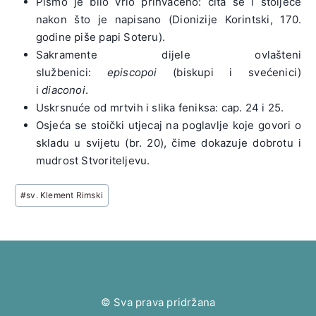
Pismo je bilo vrlo prihvaćeno: čita se i stoljeće
nakon što je napisano (Dionizije Korintski, 170.
godine piše papi Soteru).
Sakramente dijele ovlašteni
službenici:
episcopoi
(biskupi i svećenici)
i
diaconoi
.
Uskrsnuće od mrtvih i slika feniksa: cap. 24 i 25.
Osjeća se stoički utjecaj na poglavlje koje govori o
skladu u svijetu (br. 20), čime dokazuje dobrotu i
mudrost Stvoriteljevu.
Post
#
sv. Klement Rimski
Tags:
© Sva prava pridržana