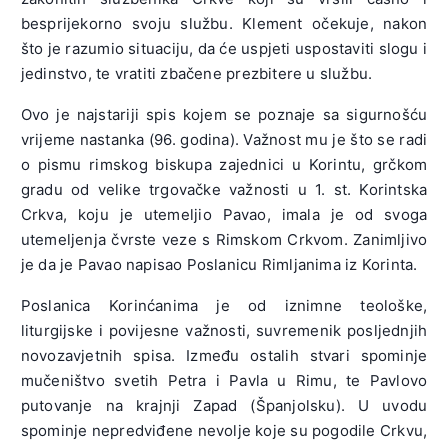
besprijekorno svoju službu. Klement očekuje, nakon
što je razumio situaciju, da će uspjeti uspostaviti slogu i
jedinstvo, te vratiti zbačene prezbitere u službu.
Ovo je najstariji spis kojem se poznaje sa sigurnošću
vrijeme nastanka (96. godina). Važnost mu je što se radi
o pismu rimskog biskupa zajednici u Korintu, grčkom
gradu od velike trgovačke važnosti u 1. st. Korintska
Crkva, koju je utemeljio Pavao, imala je od svoga
utemeljenja čvrste veze s Rimskom Crkvom. Zanimljivo
je da je Pavao napisao Poslanicu Rimljanima iz Korinta.
Poslanica Korinćanima je od iznimne teološke,
liturgijske i povijesne važnosti, suvremenik posljednjih
novozavjetnih spisa. Između ostalih stvari spominje
mučeništvo svetih Petra i Pavla u Rimu, te Pavlovo
putovanje na krajnji Zapad (Španjolsku). U uvodu
spominje nepredviđene nevolje koje su pogodile Crkvu,