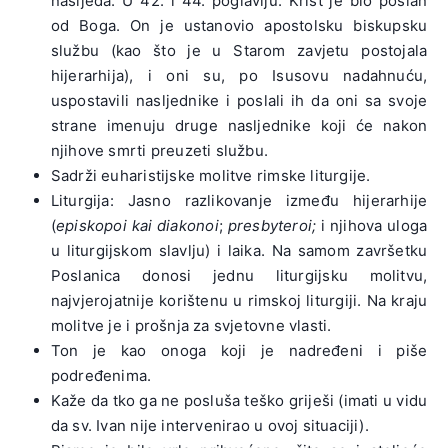
nasljeđa. U 42. i 44. poglavlju: Krist je bio poslan
od Boga. On je ustanovio apostolsku biskupsku
službu (kao što je u Starom zavjetu postojala
hijerarhija), i oni su, po Isusovu nadahnuću,
uspostavili nasljednike i poslali ih da oni sa svoje
strane imenuju druge nasljednike koji će nakon
njihove smrti preuzeti službu.
Sadrži euharistijske molitve rimske liturgije.
Liturgija: Jasno razlikovanje između hijerarhije
(
episkopoi kai diakonoi
;
presbyteroi;
i njihova uloga
u liturgijskom slavlju) i laika. Na samom završetku
Poslanica donosi jednu liturgijsku molitvu,
najvjerojatnije korištenu u rimskoj liturgiji. Na kraju
molitve je i prošnja za svjetovne vlasti.
Ton je kao onoga koji je nadređeni i piše
podređenima.
Kaže da tko ga ne posluša teško griješi (imati u vidu
da sv. Ivan nije intervenirao u ovoj situaciji).