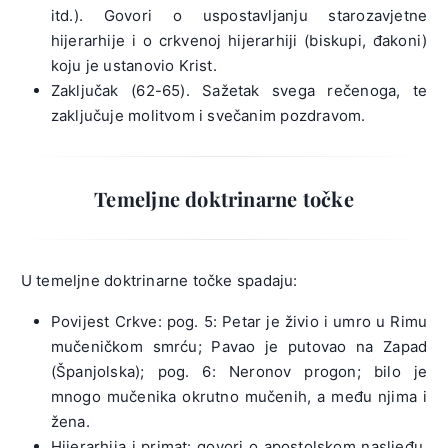
itd.). Govori o uspostavljanju starozavjetne
hijerarhije i o crkvenoj hijerarhiji (biskupi, đakoni)
koju je ustanovio Krist.
Zaključak (62-65). Sažetak svega rečenoga, te
zaključuje molitvom i svečanim pozdravom.
Temeljne doktrinarne točke
U temeljne doktrinarne točke spadaju:
Povijest Crkve: pog. 5: Petar je živio i umro u Rimu
mučeničkom smrću; Pavao je putovao na Zapad
(Španjolska); pog. 6: Neronov progon; bilo je
mnogo mučenika okrutno mučenih, a među njima i
žena.
Hijerarhija i primat: govori o apostolskom nasljeđu,