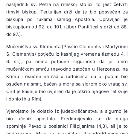
nasljednik sv. Petra na rimskoj stolici, to jest četvrti
rimski biskup. Tertulijan drži da je bio posvećen za
biskupa po rukama samog Apostola. Upravljao je
biskupijom od 92. do 101. (Liber Pontificalis drži od 88.
do 97.).
Mučeništva sv. Klementa (Passio Clementis i Martyrium
S. Clementis) potječu iz kasnijeg vremena (između 4. i
6. st.), pa nema potpune sigurnosti da je umro
mučeničkom smrću (navodno zatočen u Herzonezu na
Krimu i osuđen na rad u rudnicima, da bi potom bio
osuđen na smrt, bačen u more sa sidrom oko vrata; sv.
Ćiril je kasnije bio uvjeren da je otkrio njegove relikvije
i donio ih u Rim).
Vjerojatno je dolazio iz judeokršćanstva, a sigurno je
bio učenik apostola. Predmnijevalo se da njega
spominje Pavao u poslanici Filipljanima (4,3), ali je to
nedokazivo. Malo je vjerojatna Pseudo-Klementova