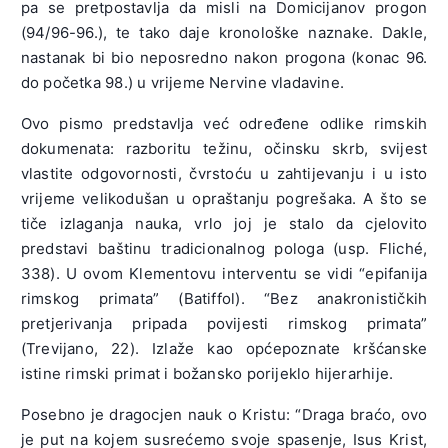
pa se pretpostavlja da misli na Domicijanov progon
(94/96-96.), te tako daje kronološke naznake. Dakle,
nastanak bi bio neposredno nakon progona (konac 96.
do početka 98.) u vrijeme Nervine vladavine.
Ovo pismo predstavlja već određene odlike rimskih
dokumenata: razboritu težinu, očinsku skrb, svijest
vlastite odgovornosti, čvrstoću u zahtijevanju i u isto
vrijeme velikodušan u opraštanju pogrešaka. A što se
tiče izlaganja nauka, vrlo joj je stalo da cjelovito
predstavi baštinu tradicionalnog pologa (usp. Fliché,
338). U ovom Klementovu interventu se vidi “epifanija
rimskog primata” (Batiffol). “Bez anakronističkih
pretjerivanja pripada povijesti rimskog primata”
(Trevijano, 22). Izlaže kao općepoznate kršćanske
istine rimski primat i božansko porijeklo hijerarhije.
Posebno je dragocjen nauk o Kristu: “Draga braćo, ovo
je put na kojem susrećemo svoje spasenje, Isus Krist,