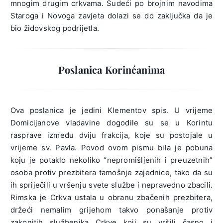
mnogim drugim crkvama. Sudeći po brojnim navodima
Staroga i Novoga zavjeta dolazi se do zaključka da je
bio židovskog podrijetla.
Poslanica Korinćanima
Ova poslanica je jedini Klementov spis. U vrijeme
Domicijanove vladavine dogodile su se u Korintu
rasprave između dviju frakcija, koje su postojale u
vrijeme sv. Pavla. Povod ovom pismu bila je pobuna
koju je potaklo nekoliko “nepromišljenih i preuzetnih”
osoba protiv prezbitera tamošnje zajednice, tako da su
ih spriječili u vršenju svete službe i nepravedno zbacili.
Rimska je Crkva ustala u obranu zbačenih prezbitera,
držeći nemalim grijehom takvo ponašanje protiv
zakonitih službenika Crkve koji su vršili časno i