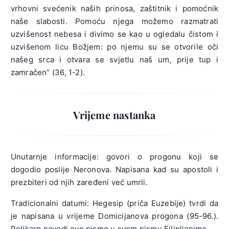
vrhovni svećenik naših prinosa, zaštitnik i pomoćnik
naše slabosti. Pomoću njega možemo razmatrati
uzvišenost nebesa i divimo se kao u ogledalu čistom i
uzvišenom licu Božjem: po njemu su se otvorile oči
našeg srca i otvara se svjetlu naš um, prije tup i
zamračen” (36, 1-2).
Vrijeme nastanka
Unutarnje informacije: govori o progonu koji se
dogodio poslije Neronova. Napisana kad su apostoli i
prezbiteri od njih zaređeni već umrli.
Tradicionalni datumi: Hegesip (priča Euzebije) tvrdi da
je napisana u vrijeme Domicijanova progona (95-96.).
Polikarp navodi ovo pismo u svom pismu Filipljanima.