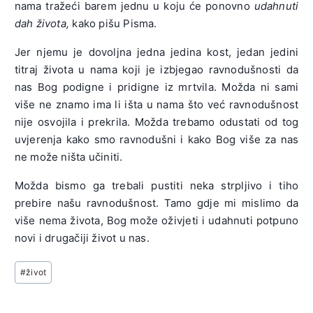
nama tražeći barem jednu u koju će ponovno
udahnuti
dah života,
kako pišu Pisma.
Jer njemu je dovoljna jedna jedina kost, jedan jedini
titraj života u nama koji je izbjegao ravnodušnosti da
nas Bog podigne i pridigne iz mrtvila. Možda ni sami
više ne znamo ima li išta u nama što već ravnodušnost
nije osvojila i prekrila. Možda trebamo odustati od tog
uvjerenja kako smo ravnodušni i kako Bog više za nas
ne može ništa učiniti.
Možda bismo ga trebali pustiti neka strpljivo i tiho
prebire našu ravnodušnost. Tamo gdje mi mislimo da
više nema života, Bog može oživjeti i udahnuti potpuno
novi i drugačiji život u nas.
Post
#
život
Tags: