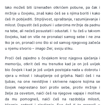
Iako možeš biti iznenađen otkrićem pobune, pa čak i
mržnje u čovjeku, znaš kako ćeš se s njima boriti i kako
ćeš ih pobijediti. Strpljivost, opraštanje, razumijevanje i
milost. Dopustit ćeš pobuni i udarcima mržnje da padnu
na tebe, ali nećeš posustati i odustati. I tu ćeš u takvom
čovjeku, kad on više ne pronalazi samog sebe i ne zna
tko je on, pronaći ono što si od samog njegovog začeća
u njemu stvorio –
imago Dei
, svoju sliku.
Proći ćeš zajedno s čovjekom kroz njegova sjećanja i
memoriju, otkrit ćeš mu trenutke kad je on još uvijek
bio čovjek i kad je još uvijek postojala nada u dobrotu i
vjera u milost i iskupljenje od grijeha. Naići ćeš i na
ljubav, na one nevidljive i skrivene napore kojima se
čovjek neprestano bori protiv sebe, protiv mržnje i
želje za osvetom, naići ćeš na njegove vapaje i molitve
da mu pomogneš, naići ćeš na razdoblja milosti,
klicanja, radosti i slavljenja. Sve ćeš ti to pronaći u