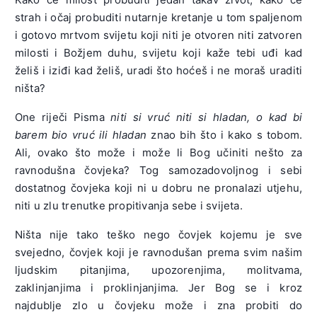
strah i očaj probuditi nutarnje kretanje u tom spaljenom
i gotovo mrtvom svijetu koji niti je otvoren niti zatvoren
milosti i Božjem duhu, svijetu koji kaže tebi uđi kad
želiš i iziđi kad želiš, uradi što hoćeš i ne moraš uraditi
ništa?
One riječi Pisma
niti si vruć niti si hladan, o kad bi
barem bio vruć ili hladan
znao bih što i kako s tobom.
Ali, ovako što može i može li Bog učiniti nešto za
ravnodušna čovjeka? Tog samozadovoljnog i sebi
dostatnog čovjeka koji ni u dobru ne pronalazi utjehu,
niti u zlu trenutke propitivanja sebe i svijeta.
Ništa nije tako teško nego čovjek kojemu je sve
svejedno, čovjek koji je ravnodušan prema svim našim
ljudskim pitanjima, upozorenjima, molitvama,
zaklinjanjima i proklinjanjima. Jer Bog se i kroz
najdublje zlo u čovjeku može i zna probiti do