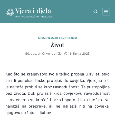
Skip
Vjera i djela
to
content
PORTAL KATOLIČKIH TEOLOGA
KROZ FILOZOFSKU PRIZMU
Život
vlč. doc. dr. Oliver Jurišić
16. lipnja 2025.
Kao što se kraljevstvo tvoje teško probija u svijet, tako
se i ti ponekad teško probijaš do čovjeka. Vjerojatno ti
je najteže probiti se kroz ravnodušnost. Ta pustopoljina
bez života. Dok prolaziš kroz čovjekovu ravnodušnost
istovremeno se krećeš i brzo i sporo, i lako i teško. Ne
nailaziš na prepreke, ali ne nailaziš niti na čovjeka,
njegovu mržnju ili ljubav.