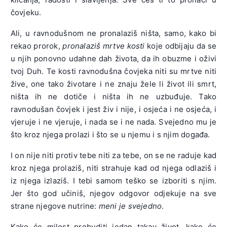
čovjeku.
Ali, u ravnodušnom ne pronalaziš ništa, samo, kako bi
rekao prorok,
pronalaziš mrtve kosti
koje odbijaju da se
u njih ponovno udahne dah života, da ih obuzme i oživi
tvoj Duh. Te kosti ravnodušna čovjeka niti su mrtve niti
žive, one tako životare i ne znaju žele li život ili smrt,
ništa ih ne dotiče i ništa ih ne uzbuđuje. Tako
ravnodušan čovjek i jest živ i nije, i osjeća i ne osjeća, i
vjeruje i ne vjeruje, i nada se i ne nada. Svejedno mu je
što kroz njega prolazi i što se u njemu i s njim događa.
I on nije niti protiv tebe niti za tebe, on se ne raduje kad
kroz njega prolaziš, niti strahuje kad od njega odlaziš i
iz njega izlaziš. I tebi samom teško se izboriti s njim.
Jer što god učiniš, njegov odgovor odjekuje na sve
strane njegove nutrine:
meni je svejedno
.
Kako će milost probuditi jedan takav život, kako će