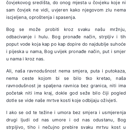
čovjekovog središta, do onog mjesta u čovjeku koje ni
sam čovjek ne vidi, uvjeren kako njegovom zlu nema
iscjeljena, oproštenja i spasenja.
Bog se može probiti kroz svaku našu mržnju,
odbacivanje i hulu. Bog pronađe način, strpljiv i tih
poput vode koja kap po kap dopire do najdublje suhoće
i pijeska u nama, Bog uvijek pronađe način, put i smjer
u nama i kroz nas.
Ali, naša ravnodušnost nema smjera, puta i putokaza,
nema ceste kojom bi se bilo tko kretao, naša
ravnodušnost je spaljena ravnica bez granica, niti ima
početak niti ima kraj, dokle god seže bilo čiji pogled
dotle se vide naše mrtve kosti koje odbijaju oživjeti.
I ako se od te težine i umora bez smjera i usmjerenja
drugi ljudi od nas umore i od nas odustanu, Bog
strpljivo, tiho i nečujno prebire svaku mrtvu kost u