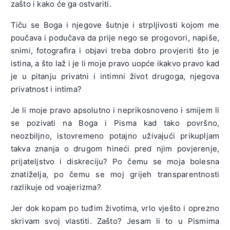
zašto i kako će ga ostvariti.
Tiču se Boga i njegove šutnje i strpljivosti kojom me
poučava i podučava da prije nego se progovori, napiše,
snimi, fotografira i objavi treba dobro provjeriti što je
istina, a što laž i je li moje pravo uopće ikakvo pravo kad
je u pitanju privatni i intimni život drugoga, njegova
privatnost i intima?
Je li moje pravo apsolutno i neprikosnoveno i smijem li
se pozivati na Boga i Pisma kad tako površno,
neozbiljno, istovremeno potajno uživajući prikupljam
takva znanja o drugom hineći pred njim povjerenje,
prijateljstvo i diskreciju? Po čemu se moja bolesna
znatiželja, po čemu se moj grijeh transparentnosti
razlikuje od voajerizma?
Jer dok kopam po tuđim životima, vrlo vješto i oprezno
skrivam svoj vlastiti. Zašto? Jesam li to u Pismima