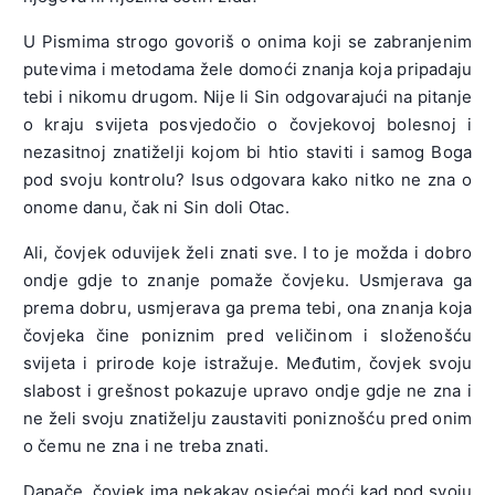
U Pismima strogo govoriš o onima koji se zabranjenim
putevima i metodama žele domoći znanja koja pripadaju
tebi i nikomu drugom. Nije li Sin odgovarajući na pitanje
o kraju svijeta posvjedočio o čovjekovoj bolesnoj i
nezasitnoj znatiželji kojom bi htio staviti i samog Boga
pod svoju kontrolu? Isus odgovara kako nitko ne zna o
onome danu, čak ni Sin doli Otac.
Ali, čovjek oduvijek želi znati sve. I to je možda i dobro
ondje gdje to znanje pomaže čovjeku. Usmjerava ga
prema dobru, usmjerava ga prema tebi, ona znanja koja
čovjeka čine poniznim pred veličinom i složenošću
svijeta i prirode koje istražuje. Međutim, čovjek svoju
slabost i grešnost pokazuje upravo ondje gdje ne zna i
ne želi svoju znatiželju zaustaviti poniznošću pred onim
o čemu ne zna i ne treba znati.
Dapače, čovjek ima nekakav osjećaj moći kad pod svoju