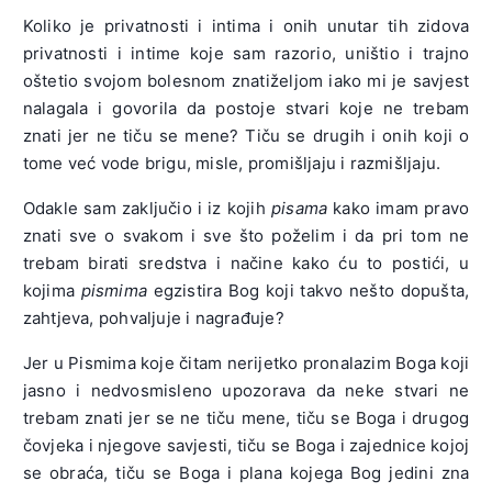
Koliko je privatnosti i intima i onih unutar tih zidova
privatnosti i intime koje sam razorio, uništio i trajno
oštetio svojom bolesnom znatiželjom iako mi je savjest
nalagala i govorila da postoje stvari koje ne trebam
znati jer ne tiču se mene? Tiču se drugih i onih koji o
tome već vode brigu, misle, promišljaju i razmišljaju.
Odakle sam zaključio i iz kojih
pisama
kako imam pravo
znati sve o svakom i sve što poželim i da pri tom ne
trebam birati sredstva i načine kako ću to postići, u
kojima
pismima
egzistira Bog koji takvo nešto dopušta,
zahtjeva, pohvaljuje i nagrađuje?
Jer u Pismima koje čitam nerijetko pronalazim Boga koji
jasno i nedvosmisleno upozorava da neke stvari ne
trebam znati jer se ne tiču mene, tiču se Boga i drugog
čovjeka i njegove savjesti, tiču se Boga i zajednice kojoj
se obraća, tiču se Boga i plana kojega Bog jedini zna