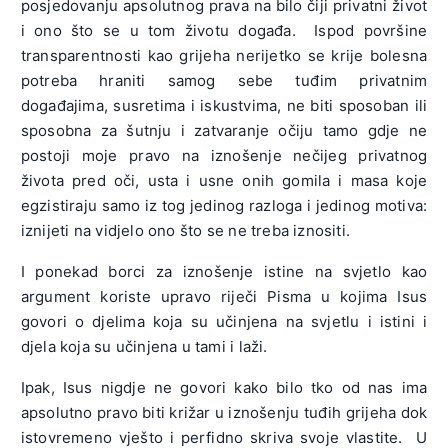
posjedovanju apsolutnog prava na bilo čiji privatni život
i ono što se u tom životu događa. Ispod površine
transparentnosti kao grijeha nerijetko se krije bolesna
potreba hraniti samog sebe tuđim privatnim
događajima, susretima i iskustvima, ne biti sposoban ili
sposobna za šutnju i zatvaranje očiju tamo gdje ne
postoji moje pravo na iznošenje nečijeg privatnog
života pred oči, usta i usne onih gomila i masa koje
egzistiraju samo iz tog jedinog razloga i jedinog motiva:
iznijeti na vidjelo ono što se ne treba iznositi.
I ponekad borci za iznošenje istine na svjetlo kao
argument koriste upravo riječi Pisma u kojima Isus
govori o djelima koja su učinjena na svjetlu i istini i
djela koja su učinjena u tami i laži.
Ipak, Isus nigdje ne govori kako bilo tko od nas ima
apsolutno pravo biti križar u iznošenju tuđih grijeha dok
istovremeno vješto i perfidno skriva svoje vlastite. U