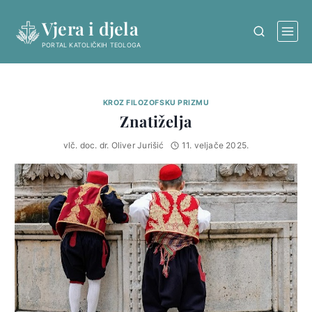
Skip
Vjera i djela
to
content
PORTAL KATOLIČKIH TEOLOGA
KROZ FILOZOFSKU PRIZMU
Znatiželja
vlč. doc. dr. Oliver Jurišić
11. veljače 2025.