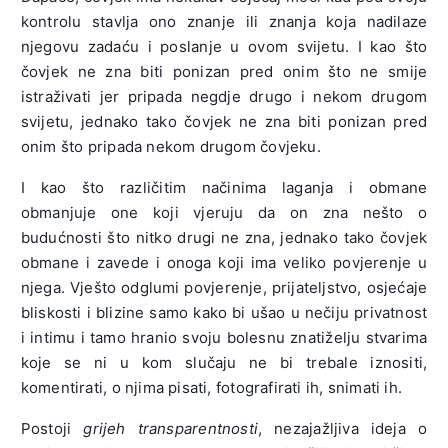
kontrolu stavlja ono znanje ili znanja koja nadilaze
njegovu zadaću i poslanje u ovom svijetu. I kao što
čovjek ne zna biti ponizan pred onim što ne smije
istraživati jer pripada negdje drugo i nekom drugom
svijetu, jednako tako čovjek ne zna biti ponizan pred
onim što pripada nekom drugom čovjeku.
I kao što različitim načinima laganja i obmane
obmanjuje one koji vjeruju da on zna nešto o
budućnosti što nitko drugi ne zna, jednako tako čovjek
obmane i zavede i onoga koji ima veliko povjerenje u
njega. Vješto odglumi povjerenje, prijateljstvo, osjećaje
bliskosti i blizine samo kako bi ušao u nečiju privatnost
i intimu i tamo hranio svoju bolesnu znatiželju stvarima
koje se ni u kom slučaju ne bi trebale iznositi,
komentirati, o njima pisati, fotografirati ih, snimati ih.
Postoji
grijeh transparentnosti
, nezajažljiva ideja o