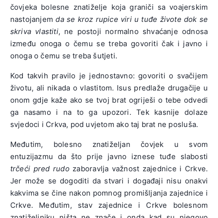
čovjeka bolesne znatiželje koja graniči sa voajerskim
nastojanjem
da se kroz rupice viri u tuđe živote dok se
skriva vlastiti
, ne postoji normalno shvaćanje odnosa
između onoga o čemu se treba govoriti čak i javno i
onoga o čemu se treba šutjeti.
Kod takvih pravilo je jednostavno: govoriti o svačijem
životu, ali nikada o vlastitom. Isus predlaže drugačije u
onom gdje kaže ako se tvoj brat ogriješi o tebe odvedi
ga nasamo i na to ga upozori. Tek kasnije dolaze
svjedoci i Crkva, pod uvjetom ako taj brat ne posluša.
Međutim, bolesno znatiželjan čovjek u svom
entuzijazmu da što prije javno iznese tuđe slabosti
trčeći pred rudo
zaboravlja važnost zajednice i Crkve.
Jer može se dogoditi da stvari i događaji nisu onakvi
kakvima se čine nakon pomnog promišljanja zajednice i
Crkve. Međutim, stav zajednice i Crkve bolesnom
znatiželjniku ništa ne znače i onda kad su njegovo