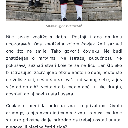
Snimio Igor Brautović
Nije svaka znatiželja dobra. Postoji i ona na koju
upozoravaš. Ona znatiželja kojom čovjek želi saznati
ono što ne smije. Tako govoriš čovjeku. Ne budi
znatiželjan o mrtvima. Ne istražuj budućnost. Ne
pokušavaj saznati stvari koje te se ne tiču. Jer što ako
bi istražujući zabranjeno otkrio nešto i o sebi, nešto što
ne želiš znati, nešto što skrivaš i od samog sebe, a još
više od drugih? Nešto što bi moglo doći u ruke drugih,
dospjeti do njihovih usta i usana.
Odakle u meni ta potreba znati o privatnom životu
drugoga, o njegovom intimnom životu, o stvarima koje
su tako privatne da je prirodno da trebaju ostati unutar
njegova ili njezina četiri zida?