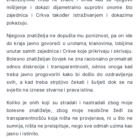
mišljenje i dokazi dijametralno suprotni onome što
zajednica i Crkva također istraživanjem i dokazima
pokazuju.
Njegova znatiželja ne dopušta mu poniznost, pa on ide
do kraja javno govoreći o urotama, klanovima, lobijima
unutar samih zajednica i Crkve koje prikrivaju i skrivaju.
Bolesno znatiželjan čovjek ne zna racionalno promatrati
odnos diskrecije i transparentnosti, odnos onoga kad
treba javno progovoriti kako bi došlo do ozdravljenja
svih, a kad treba strpljivo čekati i šutjeti dok se na
svjetlo ne iznese stvarna i prava istina.
Koliko je onih koji su stradali i nastradali zbog moje
bolesne znatiželje, zbog moje neobične žeđi za
transparentnošću koja ništa ne provjerava, ni u što ne
sumnja, ništa ne preispituje, nego sve odmah uzima kao
jasno i istinito.