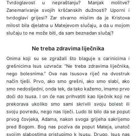
Tvrdoglavost u nepraštanju? Manjak molitve?
Zanemarivanje svojih kršćanskih dužnosti? Uporni i
tvrdoglavi grijesi? Zar stvarno mislim da je Kristova
milost bila djelatna u Matejevom slučaju, a da u mojom
slučaju to ne može biti, da sam beznadan slučaj?
Ne treba zdravima liječnika
Onima koji su se zgražali što blaguje s carinicima i
grešnicima Isus uzvraća: “Ne treba zdravima liječnika,
nego bolesnima.” Ova nas Isusova riječ na dvostruk
način tješi. Prvo, ako smo grešni, ako smo slabi, ako
smo nedosljedni, onda tek, da tako kažemo, imamo prvo
doći do Isusa. I on će nas prihvatiti kao liječnik koji ne
prekorava ukoliko smo sami skrivili svoju bolest ili
svoju povredu, nego nas liječi. Ludo bi bilo da se poput
prvog čovjeka, Adama, nakon svoga grijeha sakrijemo
pred Bogom. Bog nas poziva da poput Mateja, unatoč
svojim slabostima pristupimo k Isusu. Drugo, Isus nas