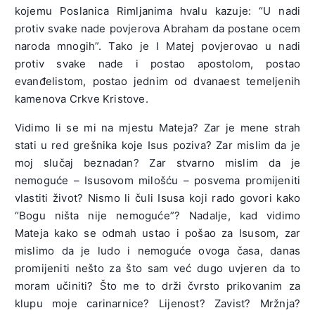
kojemu Poslanica Rimljanima hvalu kazuje: “U nadi
protiv svake nade povjerova Abraham da postane ocem
naroda mnogih”. Tako je I Matej povjerovao u nadi
protiv svake nade i postao apostolom, postao
evanđelistom, postao jednim od dvanaest temeljenih
kamenova Crkve Kristove.
Vidimo li se mi na mjestu Mateja? Zar je mene strah
stati u red grešnika koje Isus poziva? Zar mislim da je
moj slučaj beznadan? Zar stvarno mislim da je
nemoguće – Isusovom milošću – posvema promijeniti
vlastiti život? Nismo li čuli Isusa koji rado govori kako
“Bogu ništa nije nemoguće”? Nadalje, kad vidimo
Mateja kako se odmah ustao i pošao za Isusom, zar
mislimo da je ludo i nemoguće ovoga časa, danas
promijeniti nešto za što sam već dugo uvjeren da to
moram učiniti? Što me to drži čvrsto prikovanim za
klupu moje carinarnice? Lijenost? Zavist? Mržnja?