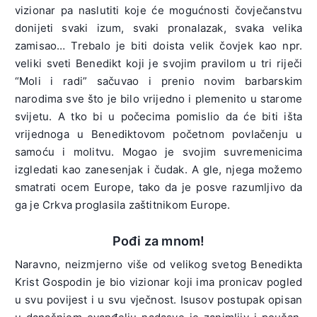
vizionar pa naslutiti koje će mogućnosti čovječanstvu
donijeti svaki izum, svaki pronalazak, svaka velika
zamisao… Trebalo je biti doista velik čovjek kao npr.
veliki sveti Benedikt koji je svojim pravilom u tri riječi
“Moli i radi” sačuvao i prenio novim barbarskim
narodima sve što je bilo vrijedno i plemenito u starome
svijetu. A tko bi u počecima pomislio da će biti išta
vrijednoga u Benediktovom početnom povlačenju u
samoću i molitvu. Mogao je svojim suvremenicima
izgledati kao zanesenjak i čudak. A gle, njega možemo
smatrati ocem Europe, tako da je posve razumljivo da
ga je Crkva proglasila zaštitnikom Europe.
Pođi za mnom!
Naravno, neizmjerno više od velikog svetog Benedikta
Krist Gospodin je bio vizionar koji ima pronicav pogled
u svu povijest i u svu vječnost. Isusov postupak opisan