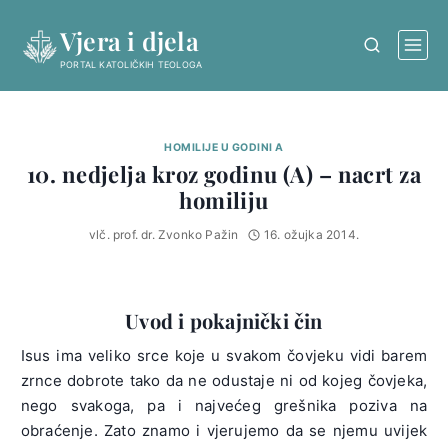
Skip
Vjera i djela
to
content
PORTAL KATOLIČKIH TEOLOGA
HOMILIJE U GODINI A
10. nedjelja kroz godinu (A) – nacrt za
homiliju
vlč. prof. dr. Zvonko Pažin
16. ožujka 2014.
Uvod i pokajnički čin
Isus ima veliko srce koje u svakom čovjeku vidi barem
zrnce dobrote tako da ne odustaje ni od kojeg čovjeka,
nego svakoga, pa i najvećeg grešnika poziva na
obraćenje. Zato znamo i vjerujemo da se njemu uvijek