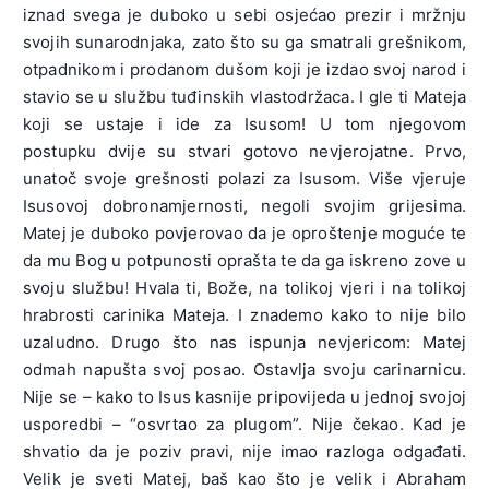
iznad svega je duboko u sebi osjećao prezir i mržnju
svojih sunarodnjaka, zato što su ga smatrali grešnikom,
otpadnikom i prodanom dušom koji je izdao svoj narod i
stavio se u službu tuđinskih vlastodržaca. I gle ti Mateja
koji se ustaje i ide za Isusom! U tom njegovom
postupku dvije su stvari gotovo nevjerojatne. Prvo,
unatoč svoje grešnosti polazi za Isusom. Više vjeruje
Isusovoj dobronamjernosti, negoli svojim grijesima.
Matej je duboko povjerovao da je oproštenje moguće te
da mu Bog u potpunosti oprašta te da ga iskreno zove u
svoju službu! Hvala ti, Bože, na tolikoj vjeri i na tolikoj
hrabrosti carinika Mateja. I znademo kako to nije bilo
uzaludno. Drugo što nas ispunja nevjericom: Matej
odmah napušta svoj posao. Ostavlja svoju carinarnicu.
Nije se – kako to Isus kasnije pripovijeda u jednoj svojoj
usporedbi – “osvrtao za plugom”. Nije čekao. Kad je
shvatio da je poziv pravi, nije imao razloga odgađati.
Velik je sveti Matej, baš kao što je velik i Abraham