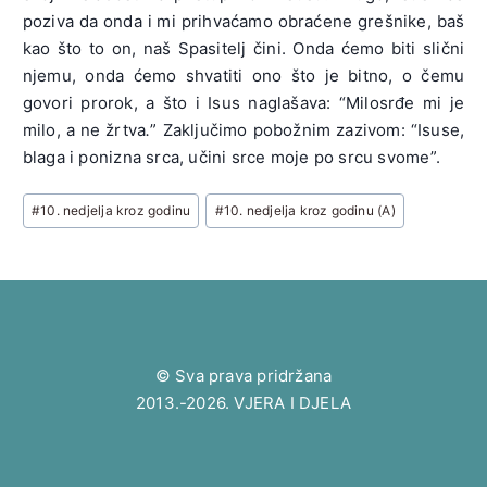
poziva da onda i mi prihvaćamo obraćene grešnike, baš
kao što to on, naš Spasitelj čini. Onda ćemo biti slični
njemu, onda ćemo shvatiti ono što je bitno, o čemu
govori prorok, a što i Isus naglašava: “Milosrđe mi je
milo, a ne žrtva
.
” Zaključimo pobožnim zazivom: “Isuse,
blaga i ponizna srca, učini srce moje po srcu svome”.
Post
#
10. nedjelja kroz godinu
#
10. nedjelja kroz godinu (A)
Tags:
© Sva prava pridržana
2013.-2026. VJERA I DJELA