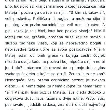
u današnjem evanđelju nadasve je zanimljiv i poučan.
Eno, Isus prolazi kraj carinarnice u kojoj zapaža carinika
Mateja i poziva ga da ide za njim. “S kim si, takav si”,
veli poslovica. Političara ili poglavara možemo cijeniti
po njegovim prvim suradnicima, veli nam iskustvo. A
gle, kakav je to učitelj Isus kad poziva Mateja? Nije li
Matej carinik, grešnik, prodana duša koji se stavio u
službu tuđinske vlasti, koji se nepravedno bogati i
nepravedne takse ubire za svoje poslodavce? Nije li
Matej jedan od onih grešnika kojega čestit čovjek
nikada u svoju kuću ne poziva i koji nipošto s njim ne bi
jeo i pio? Jedan carinik dovest će u pitanje dobar glas
svakoga čovjeka s kojim se druži. Zar to Isus ne zna?
Nemoguće. Stav prema carinicima poznat je svakom
djetetu. Tu nema tajne, tu nema dvojbe, tu nema “ako” i
“ali”! Pa ipak, Isus poziva Mateja. Isus gleda duboko u
čovjekovu dušu. Isus računa s dvije istine. Prvo, Isus,
poznavatelj ljudskih srdaca, zna da i u duši najvećeg