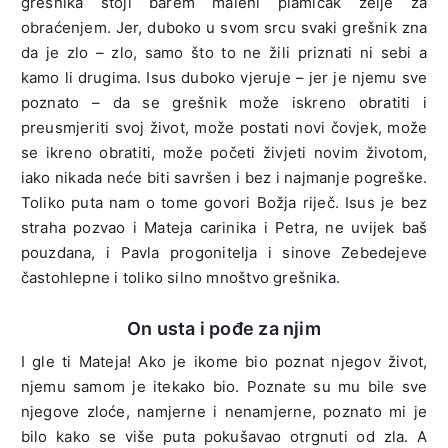
grešnika stoji barem maleni plamičak želje za
obraćenjem. Jer, duboko u svom srcu svaki grešnik zna
da je zlo – zlo, samo što to ne žili priznati ni sebi a
kamo li drugima. Isus duboko vjeruje – jer je njemu sve
poznato – da se grešnik može iskreno obratiti i
preusmjeriti svoj život, može postati novi čovjek, može
se ikreno obratiti, može početi živjeti novim životom,
iako nikada neće biti savršen i bez i najmanje pogreške.
Toliko puta nam o tome govori Božja riječ. Isus je bez
straha pozvao i Mateja carinika i Petra, ne uvijek baš
pouzdana, i Pavla progonitelja i sinove Zebedejeve
častohlepne i toliko silno mnoštvo grešnika.
On usta i pođe za njim
I gle ti Mateja! Ako je ikome bio poznat njegov život,
njemu samom je itekako bio. Poznate su mu bile sve
njegove zloće, namjerne i nenamjerne, poznato mi je
bilo kako se više puta pokušavao otrgnuti od zla. A