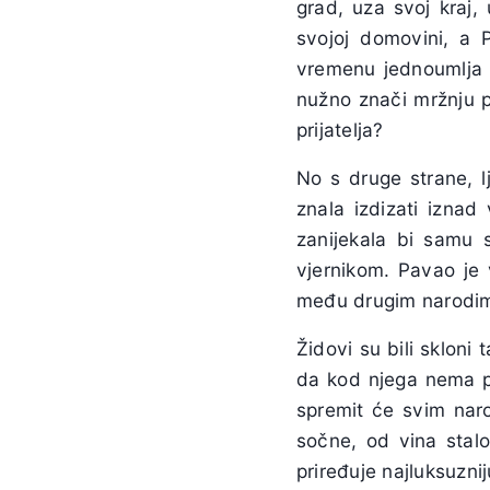
grad, uza svoj kraj
svojoj domovini, a 
vremenu jednoumlja 
nužno znači mržnju 
prijatelja?
No s druge strane, lj
znala izdizati iznad
zanijekala bi samu s
vjernikom. Pavao je v
među drugim narodi
Židovi su bili skloni 
da kod njega nema pr
spremit će svim naro
sočne, od vina stal
priređuje najluksuznij