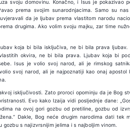
, uza svoju domovinu. Konačno, i Isus je pokazivao 
Pavao prema svojim sunarodnjacima. Samo su nas n
uvjeravali da je ljubav prema vlastitom narodu naci
prema drugima. Ako volim svoju majku, zar time nuž
ubav koja bi bila isključiva, ne bi bila prava ljubav
 vlastitih okvira, ne bi bila prava. Ljubav koja bi po
ebe. Isus je volio svoj narod, ali je rimskog satni
olio svoj narod, ali je najpoznatiji kao onaj apostol k
ma.
takvoj isključivosti. Zato proroci opominju da je Bog s
istranosti. Evo kako Izaija vidi posljednje dane: „
dima na ovoj gori gozbu od pretiline, gozbu od izvrs
ožena.“ Dakle, Bog neće drugim narodima dati tek mr
u gozbu s najizvrsnijim jelima i s najboljim vinom.