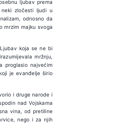
posebnu ljubav prema
eki zločesti ljudi u
onalizam, odnosno da
no mrzim majku svoga
. Ljubav koja se ne bi
drazumijevala mržnju,
ka proglasio najvećim
oji je evanđelje širio
tvorio i druge narode i
Gospodin nad Vojskama
na vina, od pretiline
vice, nego i za njih