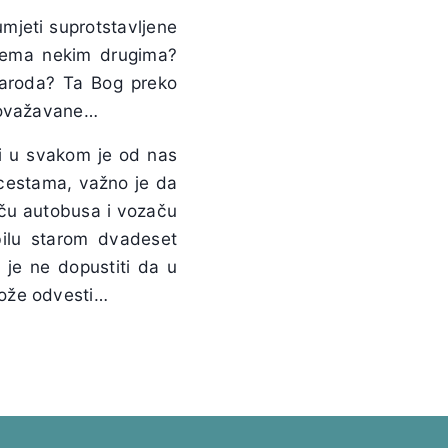
umjeti suprotstavljene
prema nekim drugima?
naroda? Ta Bog preko
alovažavane…
li u svakom je od nas
 cestama, važno je da
ču autobusa i vozaču
lu starom dvadeset
 je ne dopustiti da u
može odvesti…