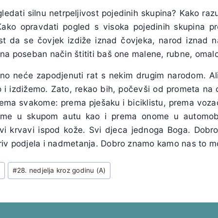
ledati silnu netrpeljivost pojedinih skupina? Kako raz
Kako opravdati pogled s visoka pojedinih skupina 
st da se čovjek izdiže iznad čovjeka, narod iznad 
 na poseban način štititi baš one malene, rubne, om
tno neće zapodjenuti rat s nekim drugim narodom. A
o i izdižemo. Zato, rekao bih, počevši od prometa na
ema svakome: prema pješaku i biciklistu, prema voza
ome u skupom autu kao i prema onome u automobi
vi krvavi ispod kože. Svi djeca jednoga Boga. Dobro
riv podjela i nadmetanja. Dobro znamo kamo nas to 
u
#
28. nedjelja kroz godinu (A)