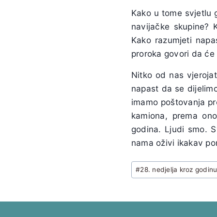
Kako u tome svjetlu g
navijačke skupine? 
Kako razumjeti napa
proroka govori da će
Nitko od nas vjeroja
napast da se dijelim
imamo poštovanja pr
kamiona, prema on
godina. Ljudi smo. S
nama oživi ikakav po
Post
#
28. nedjelja kroz godin
Tags: