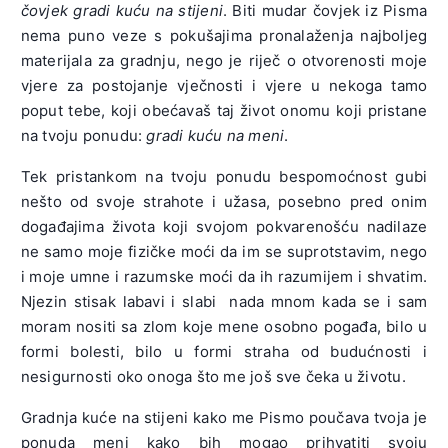
čovjek gradi kuću na stijeni
. Biti mudar čovjek iz Pisma
nema puno veze s pokušajima pronalaženja najboljeg
materijala za gradnju, nego je riječ o otvorenosti moje
vjere za postojanje vječnosti i vjere u nekoga tamo
poput tebe, koji obećavaš taj život onomu koji pristane
na tvoju ponudu:
gradi kuću na meni
.
Tek pristankom na tvoju ponudu bespomoćnost gubi
nešto od svoje strahote i užasa, posebno pred onim
događajima života koji svojom pokvarenošću nadilaze
ne samo moje fizičke moći da im se suprotstavim, nego
i moje umne i razumske moći da ih razumijem i shvatim.
Njezin stisak labavi i slabi nada mnom kada se i sam
moram nositi sa zlom koje mene osobno pogađa, bilo u
formi bolesti, bilo u formi straha od budućnosti i
nesigurnosti oko onoga što me još sve čeka u životu.
Gradnja kuće na stijeni kako me Pismo poučava tvoja je
ponuda meni kako bih mogao prihvatiti svoju