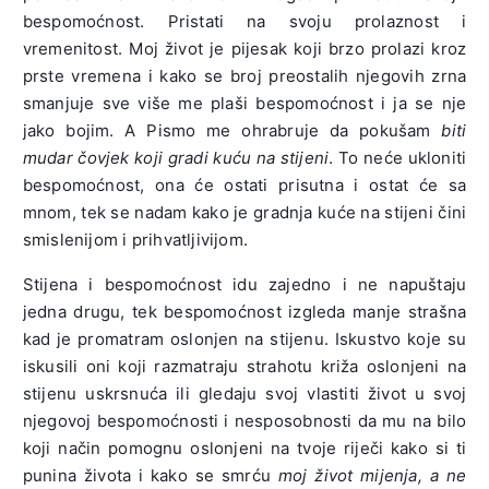
bespomoćnost. Pristati na svoju prolaznost i
vremenitost. Moj život je pijesak koji brzo prolazi kroz
prste vremena i kako se broj preostalih njegovih zrna
smanjuje sve više me plaši bespomoćnost i ja se nje
jako bojim. A Pismo me ohrabruje da pokušam
biti
mudar čovjek koji gradi kuću na stijeni
. To neće ukloniti
bespomoćnost, ona će ostati prisutna i ostat će sa
mnom, tek se nadam kako je gradnja kuće na stijeni čini
smislenijom i prihvatljivijom.
Stijena i bespomoćnost idu zajedno i ne napuštaju
jedna drugu, tek bespomoćnost izgleda manje strašna
kad je promatram oslonjen na stijenu. Iskustvo koje su
iskusili oni koji razmatraju strahotu križa oslonjeni na
stijenu uskrsnuća ili gledaju svoj vlastiti život u svoj
njegovoj bespomoćnosti i nesposobnosti da mu na bilo
koji način pomognu oslonjeni na tvoje riječi kako si ti
punina života i kako se smrću
moj život mijenja, a ne