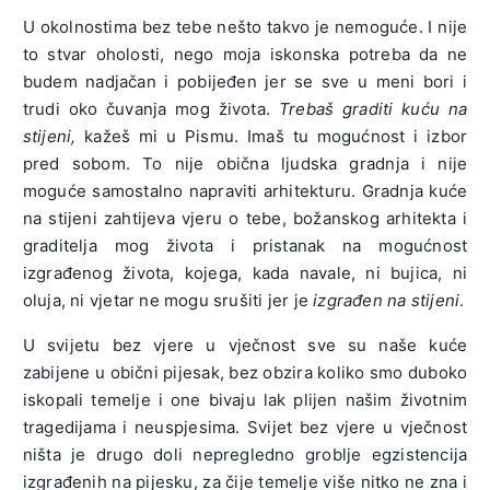
U okolnostima bez tebe nešto takvo je nemoguće. I nije
to stvar oholosti, nego moja iskonska potreba da ne
budem nadjačan i pobijeđen jer se sve u meni bori i
trudi oko čuvanja mog života.
Trebaš graditi kuću na
stijeni,
kažeš mi u Pismu. Imaš tu mogućnost i izbor
pred sobom. To nije obična ljudska gradnja i nije
moguće samostalno napraviti arhitekturu. Gradnja kuće
na stijeni zahtijeva vjeru o tebe, božanskog arhitekta i
graditelja mog života i pristanak na mogućnost
izgrađenog života, kojega, kada navale, ni bujica, ni
oluja, ni vjetar ne mogu srušiti jer je
izgrađen na stijeni
.
U svijetu bez vjere u vječnost sve su naše kuće
zabijene u obični pijesak, bez obzira koliko smo duboko
iskopali temelje i one bivaju lak plijen našim životnim
tragedijama i neuspjesima. Svijet bez vjere u vječnost
ništa je drugo doli nepregledno groblje egzistencija
izgrađenih na pijesku, za čije temelje više nitko ne zna i