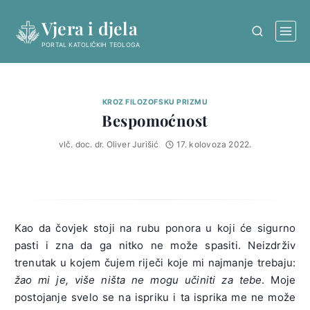
Skip
Vjera i djela
to
content
PORTAL KATOLIČKIH TEOLOGA
KROZ FILOZOFSKU PRIZMU
Bespomoćnost
vlč. doc. dr. Oliver Jurišić
17. kolovoza 2022.
Kao da čovjek stoji na rubu ponora u koji će sigurno
pasti i zna da ga nitko ne može spasiti. Neizdrživ
trenutak u kojem čujem riječi koje mi najmanje trebaju:
žao mi je, više ništa ne mogu učiniti za tebe
. Moje
postojanje svelo se na ispriku i ta isprika me ne može