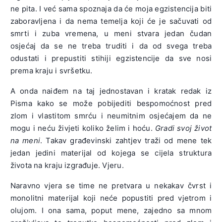
ne pita. I već sama spoznaja da će moja egzistencija biti
zaboravljena i da nema temelja koji će je sačuvati od
smrti i zuba vremena, u meni stvara jedan čudan
osjećaj da se ne treba truditi i da od svega treba
odustati i prepustiti stihiji egzistencije da sve nosi
prema kraju i svršetku.
A onda naiđem na taj jednostavan i kratak redak iz
Pisma kako se može pobijediti bespomoćnost pred
zlom i vlastitom smrću i neumitnim osjećajem da ne
mogu i neću živjeti koliko želim i hoću.
Gradi svoj život
na meni
. Takav građevinski zahtjev traži od mene tek
jedan jedini materijal od kojega se cijela struktura
života na kraju izgrađuje. Vjeru.
Naravno vjera se time ne pretvara u nekakav čvrst i
monolitni materijal koji neće popustiti pred vjetrom i
olujom. I ona sama, poput mene, zajedno sa mnom