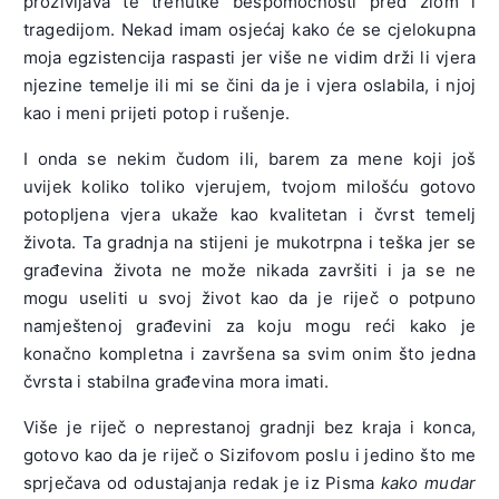
proživljava te trenutke bespomoćnosti pred zlom i
tragedijom. Nekad imam osjećaj kako će se cjelokupna
moja egzistencija raspasti jer više ne vidim drži li vjera
njezine temelje ili mi se čini da je i vjera oslabila, i njoj
kao i meni prijeti potop i rušenje.
I onda se nekim čudom ili, barem za mene koji još
uvijek koliko toliko vjerujem, tvojom milošću gotovo
potopljena vjera ukaže kao kvalitetan i čvrst temelj
života. Ta gradnja na stijeni je mukotrpna i teška jer se
građevina života ne može nikada završiti i ja se ne
mogu useliti u svoj život kao da je riječ o potpuno
namještenoj građevini za koju mogu reći kako je
konačno kompletna i završena sa svim onim što jedna
čvrsta i stabilna građevina mora imati.
Više je riječ o neprestanoj gradnji bez kraja i konca,
gotovo kao da je riječ o Sizifovom poslu i jedino što me
sprječava od odustajanja redak je iz Pisma
kako mudar