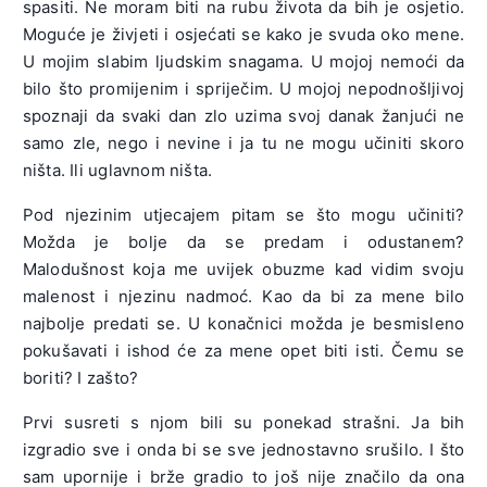
spasiti. Ne moram biti na rubu života da bih je osjetio.
Moguće je živjeti i osjećati se kako je svuda oko mene.
U mojim slabim ljudskim snagama. U mojoj nemoći da
bilo što promijenim i spriječim. U mojoj nepodnošljivoj
spoznaji da svaki dan zlo uzima svoj danak žanjući ne
samo zle, nego i nevine i ja tu ne mogu učiniti skoro
ništa. Ili uglavnom ništa.
Pod njezinim utjecajem pitam se što mogu učiniti?
Možda je bolje da se predam i odustanem?
Malodušnost koja me uvijek obuzme kad vidim svoju
malenost i njezinu nadmoć. Kao da bi za mene bilo
najbolje predati se. U konačnici možda je besmisleno
pokušavati i ishod će za mene opet biti isti. Čemu se
boriti? I zašto?
Prvi susreti s njom bili su ponekad strašni. Ja bih
izgradio sve i onda bi se sve jednostavno srušilo. I što
sam upornije i brže gradio to još nije značilo da ona