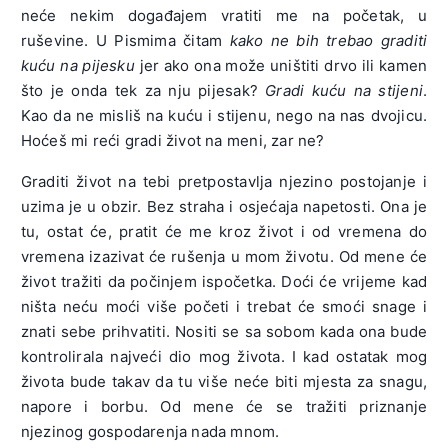
neće nekim događajem vratiti me na početak, u
ruševine. U Pismima čitam
kako ne bih trebao graditi
kuću na pijesku
jer ako ona može uništiti drvo ili kamen
što je onda tek za nju pijesak?
Gradi kuću na stijeni
.
Kao da ne misliš na kuću i stijenu, nego na nas dvojicu.
Hoćeš mi reći gradi život na meni, zar ne?
Graditi život na tebi pretpostavlja njezino postojanje i
uzima je u obzir. Bez straha i osjećaja napetosti. Ona je
tu, ostat će, pratit će me kroz život i od vremena do
vremena izazivat će rušenja u mom životu. Od mene će
život tražiti da počinjem ispočetka. Doći će vrijeme kad
ništa neću moći više početi i trebat će smoći snage i
znati sebe prihvatiti. Nositi se sa sobom kada ona bude
kontrolirala najveći dio mog života. I kad ostatak mog
života bude takav da tu više neće biti mjesta za snagu,
napore i borbu. Od mene će se tražiti priznanje
njezinog gospodarenja nada mnom.