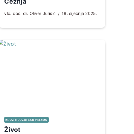
Čežnja
vlč. doc. dr. Oliver Jurišić
18. siječnja 2025.
KROZ FILOZOFSKU PRIZMU
Život