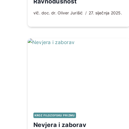
Ravnodušnost
vlč. doc. dr. Oliver Jurišić
27. siječnja 2025.
KROZ FILOZOFSKU PRIZMU
Nevjera i zaborav