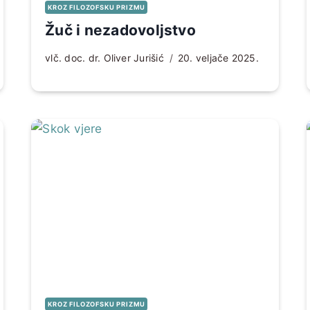
KROZ FILOZOFSKU PRIZMU
Žuč i nezadovoljstvo
vlč. doc. dr. Oliver Jurišić
20. veljače 2025.
KROZ FILOZOFSKU PRIZMU