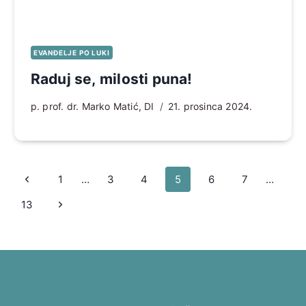
EVANĐELJE PO LUKI
Raduj se, milosti puna!
p. prof. dr. Marko Matić, DI
21. prosinca 2024.
Page
Prethodna
1
…
3
4
5
6
7
…
navigation
stranica
Sljedeća
13
stranica