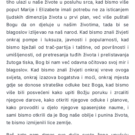
tiho ulazi u naše živote u posluhu srca, kad bismo više
poput Marije i Elizabete imali potrebu ne za isticanjem
ljudskih dimenzija života u prvi plan, već više puštali
Bogu da on djeluje u našim životima, tada bi se
blagoslov izlijevao na naš narod. Kad bismo znali živjeti
onkraj pompe i luksuza, javnosti i popularnosti, kad
bismo bježali od trač-partija i taštine, od površnosti i
umišljenosti, od pretresanja tuđih života i prelistavanja
žutoga tiska, Bog bi nam već odavna očitovao svoj mir i
blagoslov. Kad bismo znali živjeti onkraj vreve ovoga
svijeta, onkraj izazova bogatstva i moći, onkraj mjesta
gdje se donose strateške odluke bez Boga, kad bismo
više bili posvećeni kako upiti Božju poruku i zrcaliti
njegove darove, kako otkriti njegove odluke i planove,
kako provoditi u djelo njegove spasenjske naume, i
sami bismo otkrili da je Bog naše obilje i punina života,
te bismo izmijenili lice zemlje.
Baš zato nam danas ove dvije svete žene upućuju