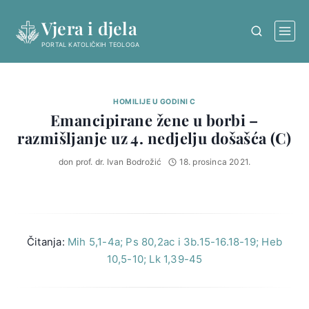
Skip
Vjera i djela
to
content
PORTAL KATOLIČKIH TEOLOGA
HOMILIJE U GODINI C
Emancipirane žene u borbi –
razmišljanje uz 4. nedjelju došašća (C)
don prof. dr. Ivan Bodrožić
18. prosinca 2021.
Čitanja:
Mih 5,1-4a; Ps 80,2ac i 3b.15-16.18-19; Heb
10,5-10; Lk 1,39-45