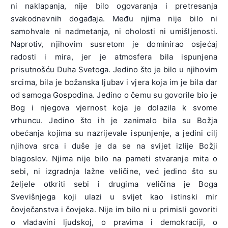
ni naklapanja, nije bilo ogovaranja i pretresanja
svakodnevnih događaja. Među njima nije bilo ni
samohvale ni nadmetanja, ni oholosti ni umišljenosti.
Naprotiv, njihovim susretom je dominirao osjećaj
radosti i mira, jer je atmosfera bila ispunjena
prisutnošću Duha Svetoga. Jedino što je bilo u njihovim
srcima, bila je božanska ljubav i vjera koja im je bila dar
od samoga Gospodina. Jedino o čemu su govorile bio je
Bog i njegova vjernost koja je dolazila k svome
vrhuncu. Jedino što ih je zanimalo bila su Božja
obećanja kojima su nazrijevale ispunjenje, a jedini cilj
njihova srca i duše je da se na svijet izlije Božji
blagoslov. Njima nije bilo na pameti stvaranje mita o
sebi, ni izgradnja lažne veličine, već jedino što su
željele otkriti sebi i drugima veličina je Boga
Svevišnjega koji ulazi u svijet kao istinski mir
čovječanstva i čovjeka. Nije im bilo ni u primisli govoriti
o vladavini ljudskoj, o pravima i demokraciji, o