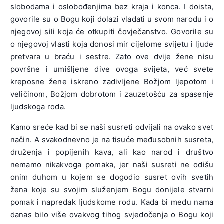
slobodama i oslobođenjima bez kraja i konca. I doista,
govorile su o Bogu koji dolazi vladati
u svom narodu i o
njegovoj sili koja će otkupiti čovječanstvo. Govorile su
o njegovoj vlasti koja donosi mir cijelome svijetu i ljude
pretvara u braću i sestre. Zato ove dvije žene nisu
površne i umišljene dive ovoga svijeta, već svete
kreposne žene iskreno zadivljene Božjom ljepotom i
veličinom, Božjom dobrotom i zauzetošću za spasenje
ljudskoga roda.
Kamo sreće kad bi se naši susreti odvijali na ovako svet
način. A svakodnevno je na tisuće međusobnih susreta,
druženja i popijenih kava, ali kao narod i društvo
nemamo nikakvoga pomaka, jer naši susreti ne odišu
onim duhom u kojem se dogodio susret ovih svetih
žena koje su svojim služenjem Bogu donijele stvarni
pomak i napredak ljudskome rodu. Kada bi među nama
danas bilo više ovakvog tihog svjedočenja o Bogu koji