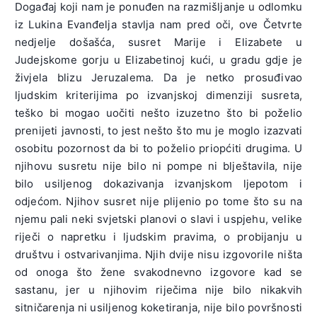
Događaj koji nam je ponuđen na razmišljanje u odlomku
iz Lukina Evanđelja stavlja nam pred oči, ove Četvrte
nedjelje došašća, susret Marije i Elizabete u
Judejskome gorju u Elizabetinoj kući, u gradu gdje je
živjela blizu Jeruzalema. Da je netko prosuđivao
ljudskim kriterijima po izvanjskoj dimenziji susreta,
teško bi mogao uočiti nešto izuzetno što bi poželio
prenijeti javnosti, to jest nešto što mu je moglo izazvati
osobitu pozornost da bi to poželio priopćiti drugima. U
njihovu susretu nije bilo ni pompe ni blještavila, nije
bilo usiljenog dokazivanja izvanjskom ljepotom i
odjećom. Njihov susret nije plijenio po tome što su na
njemu pali neki svjetski planovi o slavi i uspjehu, velike
riječi o napretku i ljudskim pravima, o probijanju u
društvu i ostvarivanjima. Njih dvije nisu izgovorile ništa
od onoga što žene svakodnevno izgovore kad se
sastanu, jer u njihovim riječima nije bilo nikakvih
sitničarenja ni usiljenog koketiranja, nije bilo površnosti