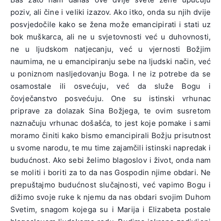
poziv, ali čine i veliki izazov. Ako itko, onda su njih dvije
posvjedočile kako se žena može emancipirati i stati uz
bok muškarca, ali ne u svjetovnosti već u duhovnosti,
ne u ljudskom natjecanju, već u vjernosti Božjim
naumima, ne u emancipiranju sebe na ljudski način, već
u poniznom nasljedovanju Boga. I ne iz potrebe da se
osamostale ili osvećuju, već da služe Bogu i
čovječanstvo posvećuju. One su istinski vrhunac
priprave za dolazak Sina Božjega, te ovim susretom
naznačuju vrhunac došašća, to jest koje pomake i sami
moramo činiti kako bismo emancipirali Božju prisutnost
u svome narodu, te mu time zajamčili istinski napredak i
budućnost. Ako sebi želimo blagoslov i život, onda nam
se moliti i boriti za to da nas Gospodin njime obdari. Ne
prepuštajmo budućnost slučajnosti, već vapimo Bogu i
dižimo svoje ruke k njemu da nas obdari svojim Duhom
Svetim, snagom kojega su i Marija i Elizabeta postale