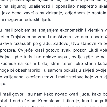
o na sigurnoj udaljenosti i oponašao nespretno skak
ni jazz bend završio muziciranje, odjednom je nastala
ni razgovori odraslih ljudi.
u imali problem sa spajanjem ekonomskih i vjerskih vr
svetim Trojstvom na vrhu i mnoštvom svetaca u podnožj
crkava razasutih po gradu. Zadovoljstvo stanovnika ov
rozora. Cvijeće krasi gotovo svaki prozor. Ljudi vole
čajno, gdje turisti ne dolaze usput, ovdje gdje se ne ž
 Okućnice na kosini brda, strmi tereni oko starih kuć
oge bi obeshrabrilo i u samom pokušaju živjeti ovdje
o zalijevane, okošenu travu i male stolove koje vrlo vj
aju.
 mali govorili su nam kako novac kvari ljude, kako boga
obri. I onda šetam Kremnicom. Istina je, ima i bogatih 