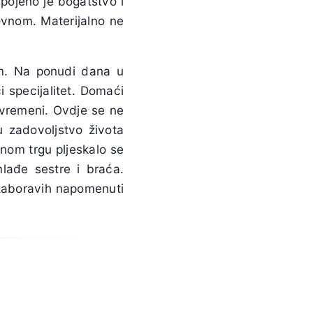
spojeno je bogatstvo i
ovnom. Materijalno ne
m. Na ponudi dana u
 specijalitet. Domaći
uvremeni. Ovdje se ne
u zadovoljstvo života
vnom trgu pljeskalo se
mlađe sestre i braća.
o zaboravih napomenuti