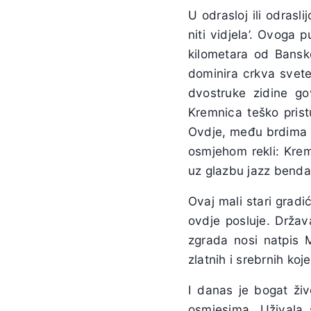
U odrasloj ili odrasli
niti vidjela’. Ovoga
kilometara od Banske
dominira crkva svete
dvostruke zidine g
Kremnica teško pris
Ovdje, među brdima t
osmjehom rekli: Kremn
uz glazbu jazz benda
Ovaj mali stari grad
ovdje posluje. Držav
zgrada nosi natpis M
zlatnih i srebrnih koj
I danas je bogat živ
osmjesima. Uživala 