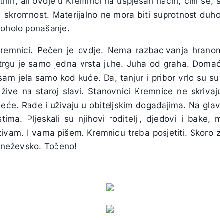
etnih, ali ovdje u Kremnici na uspješan način, čini se, 
i skromnost. Materijalno ne mora biti suprotnost duh
 oholo ponašanje.
Kremnici. Pečen je ovdje. Nema razbacivanja hrano
rgu je samo jedna vrsta juhe. Juha od graha. Domaći
am jela samo kod kuće. Da, tanjur i pribor vrlo su s
 žive na staroj slavi. Stanovnici Kremnice ne skrivaj
ijeće. Rade i uživaju u obiteljskim događajima. Na gla
tima. Pljeskali su njihovi roditelji, djedovi i bake, 
 uživam. I vama pišem. Kremnicu treba posjetiti. Skor
 Kneževsko. Točeno!