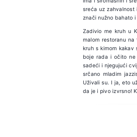
ima i siromašnih i sr
sreća uz zahvalnost 
znači nužno bahato i
Zadivio me kruh u 
malom restoranu na t
kruh s kimom kakav s
boje rada i očito ne
sadeći i njegujući cv
srčano mladim jazzis
Uživali su. I ja, eto
da je i pivo izvrsno!