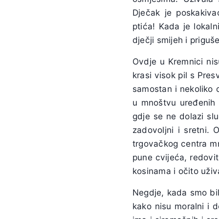
Dječak je poskakiva
ptića! Kada je lokal
dječji smijeh i priguše
Ovdje u Kremnici nis
krasi visok pil s Pre
samostan i nekoliko 
u mnoštvu uređenih p
gdje se ne dolazi slu
zadovoljni i sretni.
trgovačkog centra mn
pune cvijeća, redovit
kosinama i očito uživ
Negdje, kada smo bili
kako nisu moralni i d