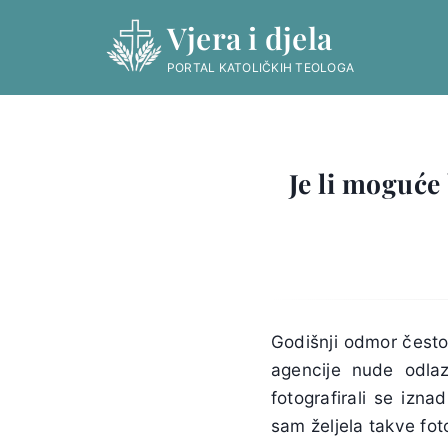
Skip
Vjera i djela
to
content
PORTAL KATOLIČKIH TEOLOGA
Je li moguće
Godišnji odmor često
agencije nude odlaz
fotografirali se izn
sam željela takve fot