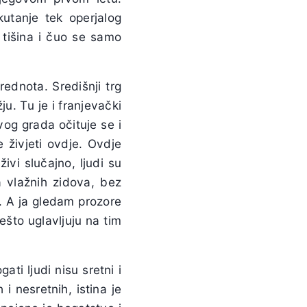
utanje tek operjalog
 tišina i čuo se samo
ednota. Središnji trg
u. Tu je i franjevački
og grada očituje se i
 živjeti ovdje. Ovdje
ivi slučajno, ljudi su
a vlažnih zidova, bez
. A ja gledam prozore
ešto uglavljuju na tim
ti ljudi nisu sretni i
i nesretnih, istina je