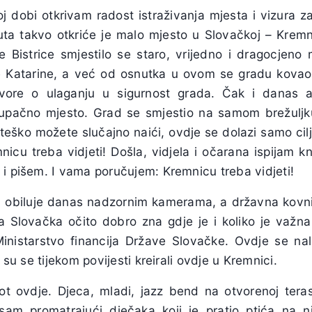
joj dobi otkrivam radost istraživanja mjesta i vizura za
 puta takvo otkriće je malo mjesto u Slovačkoj – Kremn
 Bistrice smjestilo se staro, vrijedno i dragocjen
 Katarine, a već od osnutka u ovom se gradu kovao 
ovore o ulaganju u sigurnost grada. Čak i danas a
tupačno mjesto. Grad se smjestio na samom brežuljku
eško možete slučajno naići, ovdje se dolazi samo cilj
icu treba vidjeti! Došla, vidjela i očarana ispijam k
 i pišem. I vama poručujem: Kremnicu treba vidjeti!
ić obiluje danas nadzornim kamerama, a državna kovn
a Slovačka očito dobro zna gdje je i koliko je važ
inistarstvo financija Države Slovačke. Ovdje se na
e su se tijekom povijesti kreirali ovdje u Kremnici.
ot ovdje. Djeca, mladi, jazz bend na otvorenoj terasi,
sam promatrajući dječaka koji je pratio ptića na 