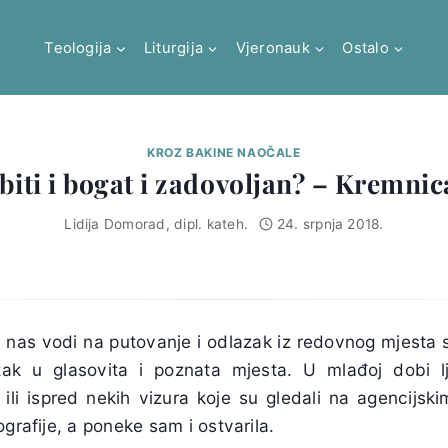
Teologija
Liturgija
Vjeronauk
Ostalo
KROZ BAKINE NAOČALE
 biti i bogat i zadovoljan? – Kremnic
Lidija Domorad, dipl. kateh.
24. srpnja 2018.
 nas vodi na putovanje i odlazak iz redovnog mjesta s
ak u glasovita i poznata mjesta. U mlađoj dobi lju
ad ili ispred nekih vizura koje su gledali na agencijs
ografije, a poneke sam i ostvarila.