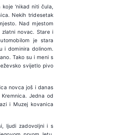
 koje ‘nikad niti čula,
ica. Nekih tridesetak
o mjesto. Nad mjestom
zlatni novac. Stare i
utomobilom je stara
 i dominira dolinom.
ano. Tako su i meni s
neževsko svijetlo pivo
ica novca još i danas
na Kremnica. Jedna od
lazi i Muzej kovanica
 ljudi zadovoljni i s
njegovom prvom letu.