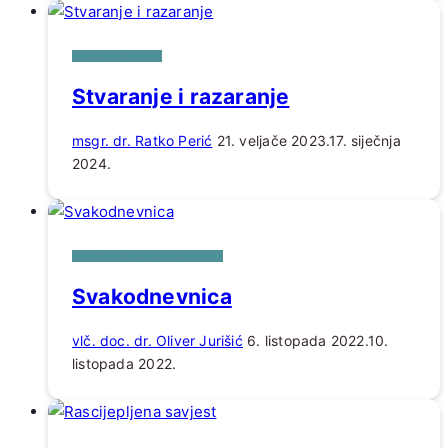
NA USKA VRATA
Stvaranje i razaranje
msgr. dr. Ratko Perić
21. veljače 2023.
17. siječnja
2024.
KROZ FILOZOFSKU PRIZMU
Svakodnevnica
vlč. doc. dr. Oliver Jurišić
6. listopada 2022.
10.
listopada 2022.