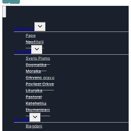
Toggle
Učiteljstvo
child
menu
Pape
Naučitelji
Toggle
Teologija
child
menu
Sveto Pismo
Dogmatika
Moralka
Crkveno pravo
Povijest Crkve
Liturgika
Pastoral
Katehetika
Ekumenizam
Toggle
Liturgija
child
menu
Blagdani