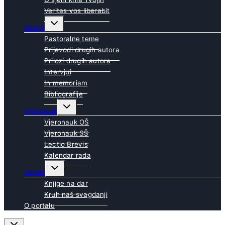
Veritas vos liberabit
Toggle
Razno
child
menu
Pastoralne teme
Prijevodi drugih autora
Prilozi drugih autora
Intervjui
In memoriam
Bibliografije
Toggle
Vjeronauk
child
menu
Vjeronauk OŠ
Vjeronauk SŠ
Lectio Brevis
Kalendar rada
Toggle
Ostalo
child
menu
Knjige na dar
Kruh naš svagdanji
O portalu