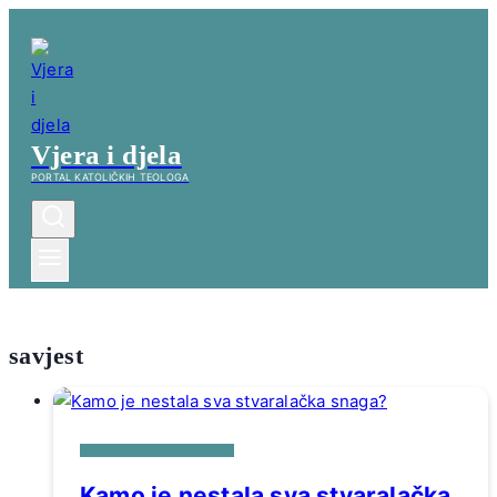
Skip
to
content
Vjera i djela
PORTAL KATOLIČKIH TEOLOGA
savjest
PRILOZI DRUGIH AUTORA
Kamo je nestala sva stvaralačka