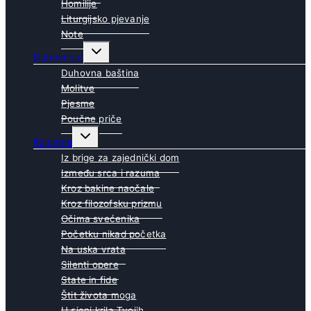
Homilije
Liturgijsko pjevanje
Note
Toggle
Duhovnost
child
menu
Duhovna baština
Molitve
Pjesme
Poučne priče
Toggle
Kolumne
child
menu
Iz brige za zajednički dom
Između srca i razuma
Kroz bakine naočale
Kroz filozofsku prizmu
Očima svećenika
Početku nikad početka
Na uska vrata
Silenti opere
State in fide
Štit života moga
U sjeni krila Tvojih