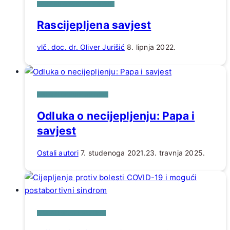
KROZ FILOZOFSKU PRIZMU
Rascijepljena savjest
vlč. doc. dr. Oliver Jurišić
8. lipnja 2022.
PRILOZI DRUGIH AUTORA
Odluka o necijepljenju: Papa i
savjest
Ostali autori
7. studenoga 2021.
23. travnja 2025.
IZMEĐU SRCA I RAZUMA