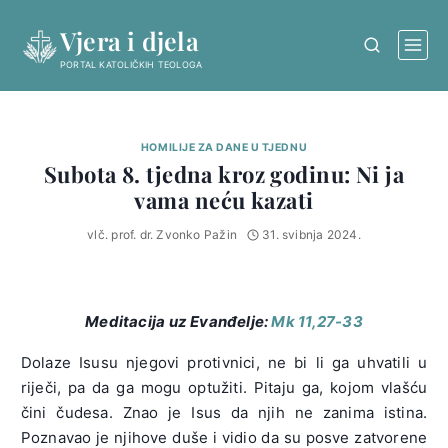
Skip
Vjera i djela
to
content
PORTAL KATOLIČKIH TEOLOGA
HOMILIJE ZA DANE U TJEDNU
Subota 8. tjedna kroz godinu: Ni ja
vama neću kazati
vlč. prof. dr. Zvonko Pažin
31. svibnja 2024.
Meditacija uz Evanđelje:
Mk 11,27-33
Dolaze Isusu njegovi protivnici, ne bi li ga uhvatili u
riječi, pa da ga mogu optužiti. Pitaju ga, kojom vlašću
čini čudesa. Znao je Isus da njih ne zanima istina.
Poznavao je njihove duše i vidio da su posve zatvorene