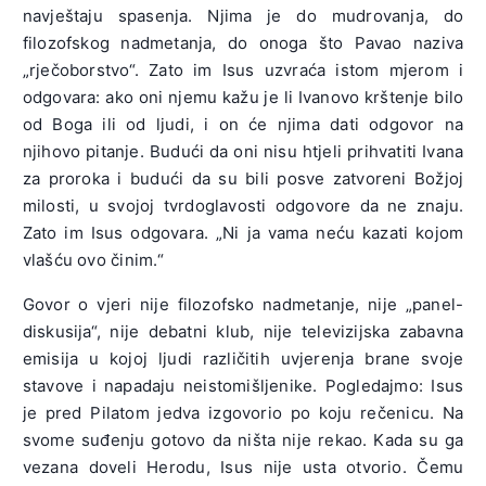
navještaju spasenja. Njima je do mudrovanja, do
filozofskog nadmetanja, do onoga što Pavao naziva
„rječoborstvo“. Zato im Isus uzvraća istom mjerom i
odgovara: ako oni njemu kažu je li Ivanovo krštenje bilo
od Boga ili od ljudi, i on će njima dati odgovor na
njihovo pitanje. Budući da oni nisu htjeli prihvatiti Ivana
za proroka i budući da su bili posve zatvoreni Božjoj
milosti, u svojoj tvrdoglavosti odgovore da ne znaju.
Zato im Isus odgovara. „Ni ja vama neću kazati kojom
vlašću ovo činim.“
Govor o vjeri nije filozofsko nadmetanje, nije „panel-
diskusija“, nije debatni klub, nije televizijska zabavna
emisija u kojoj ljudi različitih uvjerenja brane svoje
stavove i napadaju neistomišljenike. Pogledajmo: Isus
je pred Pilatom jedva izgovorio po koju rečenicu. Na
svome suđenju gotovo da ništa nije rekao. Kada su ga
vezana doveli Herodu, Isus nije usta otvorio. Čemu