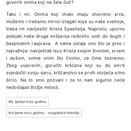
govoriti onima koji ne žele čuti?
Tako i mi. Onima koji imalo imaju otvoreno srce,
možemo i trebamo mirno izlagati koje su naše svetinje,
treba im navijestiti Krista Spasitelja. Naprotiv, uporno
pobijati neka druga mišljenja redovito vodi do dugih i
besplodnih rasprava. A nama ostaje ono što je prvo i
najvažnije: naviještati Isus Krista svojim životom, srcem
i dušom, svime onim što činimo, za čime čeznemo.
Zbog uvjerenih, gorućih kršćana koji su do smrti
svjedočili svoju vjeru, kršćanstvo se prvih stoljeća silno
širilo. Na to smo pozvani i za to nam sigurno neće
nedostajati Božje milosti.
Post
#
8. tjedan kroz godinu
Tags:
#
vrijeme kroz godinu - svagdanje homilije