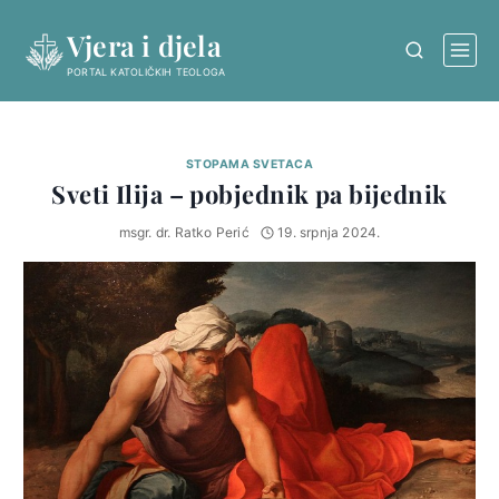
Skip
Vjera i djela
to
content
PORTAL KATOLIČKIH TEOLOGA
STOPAMA SVETACA
Sveti Ilija – pobjednik pa bijednik
msgr. dr. Ratko Perić
19. srpnja 2024.