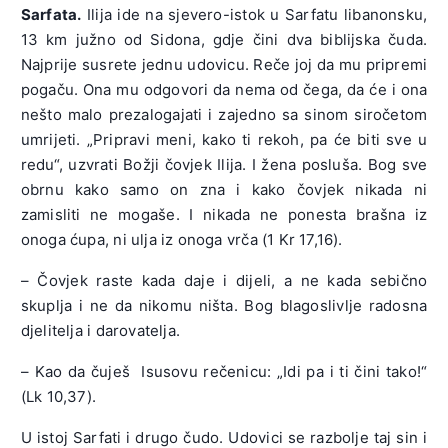
Sarfata.
Ilija ide na sjevero-istok u Sarfatu libanonsku,
13 km južno od Sidona, gdje čini dva biblijska čuda.
Najprije susrete jednu udovicu. Reče joj da mu pripremi
pogaču. Ona mu odgovori da nema od čega, da će i ona
nešto malo prezalogajati i zajedno sa sinom siročetom
umrijeti. „Pripravi meni, kako ti rekoh, pa će biti sve u
redu“, uzvrati Božji čovjek Ilija. I žena posluša. Bog sve
obrnu kako samo on zna i kako čovjek nikada ni
zamisliti ne mogaše. I nikada ne ponesta brašna iz
onoga ćupa, ni ulja iz onoga vrča (1 Kr 17,16).
– Čovjek raste kada daje i dijeli, a ne kada sebično
skuplja i ne da nikomu ništa. Bog blagoslivlje radosna
djelitelja i darovatelja.
– Kao da čuješ Isusovu rečenicu: „Idi pa i ti čini tako!“
(Lk 10,37).
U istoj Sarfati i drugo čudo. Udovici se razbolje taj sin i