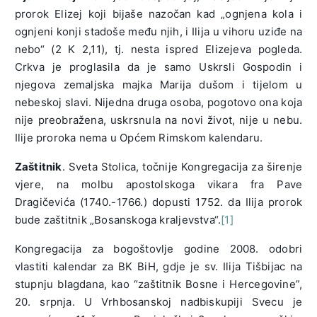
prorok Elizej koji bijaše nazočan kad „ognjena kola i
ognjeni konji stadoše među njih, i Ilija u vihoru uziđe na
nebo“ (2 K 2,11), tj. nesta ispred Elizejeva pogleda.
Crkva je proglasila da je samo Uskrsli Gospodin i
njegova zemaljska majka Marija dušom i tijelom u
nebeskoj slavi. Nijedna druga osoba, pogotovo ona koja
nije preobražena, uskrsnula na novi život, nije u nebu.
Ilije proroka nema u Općem Rimskom kalendaru.
Zaštitnik
. Sveta Stolica, točnije Kongregacija za širenje
vjere, na molbu apostolskoga vikara fra Pave
Dragičevića (1740.-1766.) dopusti 1752. da Ilija prorok
bude zaštitnik „Bosanskoga kraljevstva“.
[1]
Kongregacija za bogoštovlje godine 2008. odobri
vlastiti kalendar za BK BiH, gdje je sv. Ilija Tišbijac na
stupnju blagdana, kao “zaštitnik Bosne i Hercegovine”,
20. srpnja. U Vrhbosanskoj nadbiskupiji Svecu je