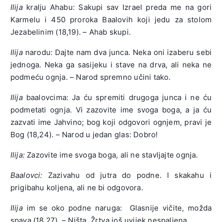
Ilija
kralju Ahabu: Sakupi sav Izrael preda me na gori
Karmelu i 450 proroka Baalovih koji jedu za stolom
Jezabelinim (18,19). – Ahab skupi.
Ilija
narodu: Dajte nam dva junca. Neka oni izaberu sebi
jednoga. Neka ga sasijeku i stave na drva, ali neka ne
podmeću ognja. – Narod spremno učini tako.
Ilija
baalovcima: Ja ću spremiti drugoga junca i ne ću
podmetati ognja. Vi zazovite ime svoga boga, a ja ću
zazvati ime Jahvino; bog koji odgovori ognjem, pravi je
Bog (18,24). – Narod u jedan glas: Dobro!
Ilija:
Zazovite ime svoga boga, ali ne stavljajte ognja.
Baalovci:
Zazivahu od jutra do podne. I skakahu i
prigibahu koljena, ali ne bi odgovora.
Ilija
im se oko podne naruga: Glasnije vičite, možda
spava (18,27). – Ništa. Žrtva još uvijek nespaljena.