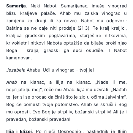
Samarija
. Neki Nabot, Samarijanac, imaše vinograd
blizu kraljeve palače. Ahab mu zaiska vinograd u
zamjenu za drugi ili za novac. Nabot mu odgovori:
Baština se ne daje niti prodaje (21,3). Te kralj kraljici,
kraljica gradskim poglavarima, starješine nitkovima,
krivokletni nitkovi Nabota optužiše da bijaše proklinjao
Boga i kralja, gradski ga suci osudiše. I Nabot
kamenovan.
Jezabela
Ahabu: Uđi u vinograd – tvoj je!
Ahab
na klanac, a Ilija na klanac. „Nađe li me,
neprijatelju moj“, reče mu Ahab.
Ilija
mu uzvrati: „Nađoh
te, jer si se prodao da činiš što je zlo u očima Jahvinim“.
Bog će pomesti tvoje potomstvo. Ahab se skruši i Bog
mu oprosti. Evo Bog je strpljiv, božanski strpljiv! Ali je i
pravedan, božanski pravedan!
Ilija i Elizej
. Po riječi Gospodnjoj, nasljednik je Ilijin