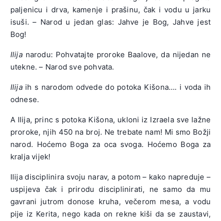
paljenicu i drva, kamenje i prašinu, čak i vodu u jarku
isuši. – Narod u jedan glas: Jahve je Bog, Jahve jest
Bog!
Ilija
narodu: Pohvatajte proroke Baalove, da nijedan ne
utekne. – Narod sve pohvata.
Ilija
ih s narodom odvede do potoka Kišona…. i voda ih
odnese.
A Ilija, princ s potoka Kišona, ukloni iz Izraela sve lažne
proroke, njih 450 na broj. Ne trebate nam! Mi smo Božji
narod. Hoćemo Boga za oca svoga. Hoćemo Boga za
kralja vijek!
Ilija disciplinira svoju narav, a potom – kako napreduje –
uspijeva čak i prirodu disciplinirati, ne samo da mu
gavrani jutrom donose kruha, večerom mesa, a vodu
pije iz Kerita, nego kada on rekne kiši da se zaustavi,