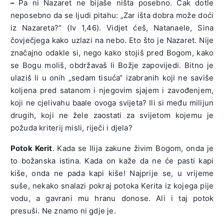
–
Pa ni Nazaret ne bijaše ništa posebno. Čak dotle
neposebno da se ljudi pitahu: „Zar išta dobra može doći
iz Nazareta?“ (Iv 1,46). Vidjet ćeš, Natanaele, Sina
čovječjega kako uzlazi na nebo. Eto što je Nazaret. Nije
značajno odakle si, nego kako stojiš pred Bogom, kako
se Bogu moliš, obdržavaš li Božje zapovijedi. Bitno je
ulaziš li u onih „sedam tisuća“ izabranih koji ne saviše
koljena pred satanom i njegovim sjajem i zavođenjem,
koji ne cjelivahu baale ovoga svijeta? Ili si među milijun
drugih, koji ne žele zaostati za svijetom kojemu je
požuda kriterij misli, riječi i djela?
Potok Kerit
. Kada se Ilija zakune živim Bogom, onda je
to božanska istina. Kada on kaže da ne će pasti kapi
kiše, onda ne pada kapi kiše! Najprije se, u vrijeme
suše, nekako snalazi pokraj potoka Kerita iz kojega pije
vodu, a gavrani mu hranu donose. Ali i taj potok
presuši. Ne znamo ni gdje je.