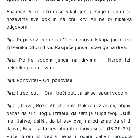
Baalovci
: A oni okrenuše vikati još glasnije i parati se
noževima sve dok ih ne obli krv. Ali ne bi nikakva
odgovora.
Ilija:
Popravi žrtvenik od 12 kamenova. Iskopa jarak oko
žrtvenika. Složi drva. Rasiječe junca i stavi ga na drva.
Ilija:
Polijte vodom junca na drvima! – Narod izli
nekoliko posuda vode.
Ilija:
Ponovite! – Oni ponoviše.
Ilija:
I treći put! – Oni i treći put. Jarak se ispuni vodom.
Ilija:
„Jahve, Bože Abrahamov, Izakov i Izraelov, objavi
danas da si ti Bog u Izraelu, da sam ja sluga tvoj. Usliši
me, Jahve, usliši, da bi sav ovaj narod znao da si ti,
Jahve, Bog i sada ćeš obratiti njihova srca“ (18,36-37).
Puče grom iz vedra neba i oganj Jahvin proguta