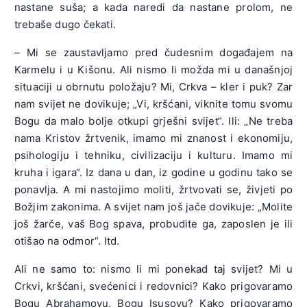
nastane suša; a kada naredi da nastane prolom, ne
trebaše dugo čekati.
– Mi se zaustavljamo pred čudesnim događajem na
Karmelu i u Kišonu. Ali nismo li možda mi u današnjoj
situaciji u obrnutu položaju? Mi, Crkva – kler i puk? Zar
nam svijet ne dovikuje; „Vi, kršćani, viknite tomu svomu
Bogu da malo bolje otkupi grješni svijet“. Ili: „Ne treba
nama Kristov žrtvenik, imamo mi znanost i ekonomiju,
psihologiju i tehniku, civilizaciju i kulturu. Imamo mi
kruha i igara“. Iz dana u dan, iz godine u godinu tako se
ponavlja. A mi nastojimo moliti, žrtvovati se, živjeti po
Božjim zakonima. A svijet nam još jače dovikuje: „Molite
još žarče, vaš Bog spava, probudite ga, zaposlen je ili
otišao na odmor“. Itd.
Ali ne samo to: nismo li mi ponekad taj svijet? Mi u
Crkvi, kršćani, svećenici i redovnici? Kako prigovaramo
Bogu Abrahamovu, Bogu Isusovu? Kako prigovaramo