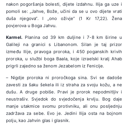
nakon pogoršanja bolesti, dijete izdahnu. Ilija ga uze i
pomoli se: „Jahve, Bože, učini da se u ovo dijete vrati
duša njegova“. I „ono oživje“ (1 Kr 17,22). Žena
povjerova u Boga Jahvu.
Karmel.
Planina od 39 km duljine i 7-8 km širine u
Galileji na granici s Libanonom. Silan je taj prizor
između Ilije, pravoga proroka, i 450 poganskih krivih
proroka, u službi boga Baala, koje izraelski kralj Ahab
prigrli zajedno sa ženom Jezabelom iz Fenicije.
– Nigdje proroka ni proročkoga sina. Svi se dadoše
zavesti za šaku šekela ili iz straha za svoju kožu, a ne
dušu. A druge pobiše. Pravi je prorok nepodmitljiv i
neustrašiv. Svjedok do svjedočenja krvlju. Bog daje
manje utakmice svomu protivniku, ali onu posljednju
zadržava za sebe. Evo je. Jedini Ilija osta na bojnom
polju, kao Jahvin glas i glasnik.