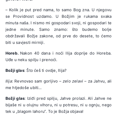
– Kolik je put pred nama, to samo Bog zna. U njegovu
se Providnost uzdamo. U Božjim je rukama svaka
minuta naša. I nismo mi gospodari svoji, ni gospodari te
jedne minute. Samo znamo: što budemo bolje
obdržavali Božje zakone, od prve do desete, to ćemo
biti u savjesti mirniji.
Horeb.
Nakon 40 dana i noći Ilija doprije do Horeba.
Uđe u neku spilju i prenoći.
Božji glas
: Što ćeš ti ovdje, Ilija?
Ilija
: Revnovao sam gorljivo –
zelo zelavi
– za Jahvu, ali
me htjedoše ubiti…
Božji glas
: Iziđi pred spilju, Jahve prolazi. Ali Jahve ne
bijaše ni u olujnu vihoru, ni u potresu, ni u ognju, nego
tek u „blagom lahoru“. To je Božja objava!