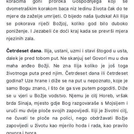
koracima goni proroka Gospodnjega koji se
dvometraškim korakom baca niz ledinu života čak do te
mjere da zaželje umrijeti. O bijedo naša ljudska! Ali Ilija
se pokorava riječi Božjoj, koliko god bilo duboko
poniženje. I Jezabeli će doći kraj kada se prevrši mjera
njezinih zala.
Četrdeset dana
. Ilija, ustani, uzmi i stavi štogod u usta,
dalek je pred tobom put. Ne skanjuj se! Govori mu u dva
maha anđeo Božji. Ne zna Ilija koliko je još toga
životnoga puta pred njim. Četrdeset dana ili četrdeset
godina? Uze hrane i diže se na put u nepoznato, koje je
samo Bogu znano, i što će ga sve putem pogoditi. Diže
se u vjeri u Božje vodstvo. Njemu je cilj Horeb, vršak
brda Sinaja, mjesto gdje Bog razgovaraše s Mojsijem i
uruči mu dvije ploče svojih zapovijedi. Iliji je životni cilj,
ne čuvati te ploče na polici, nego obdržavati Božje
zapovijedi u životu kao mjerilo hoda i rada, kao pravilo
govora i tvora.