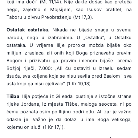
koji ima doći“ (Mt 11,14). Nije dakle došao kao preteča
nego, zajedno s Mojsijem, kao Isusov pratitelj na
Taboru u divnu Preobraženju (Mt 17,3).
Ostatak ostataka.
Nikada ne bijaše snaga u svemu
narodu, nego u izabranima. U „Ostatku“, u Ostatku
ostataka. U vrijeme Ilije proroka možda bijaše oko
milijun Izraelaca, ali onih koji Boga priznavahu pravim
Bogom i prizivahu ga pravim imenom bijaše, prema
Božjoj riječi, 7.000: „Ali ću ostaviti u Izraelu sedam
tisuća, sva koljena koja se nisu savila pred Baalom i sva
usta koja ga nisu cjelivala” (1 Kr 19,18).
Tišba
. Ilija potječe iz Gileada, pustinje s istočne strane
rijeke Jordana, iz mjesta Tišbe, maloga seoceta, ni po
čemu poznata osim po Ilijinu podrijetlu. Ali zar je važno
odakle je. Važno je da dolazi u ime Boga velikoga,
kojemu on služi (1 Kr 17,1).