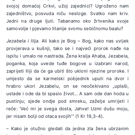
svojoj domaćoj Crkvi, užoj zajednici? Ugroženo nam
zajedništvo, posvuda niču nesloge. Svatko nam kriv.
Jedni na druge ljuti. Tabanamo oko žrtvenika svoje
samovolje i pjevamo litanije svomu sebičnomu baalu?
Jezabela i Ilija
. Ali kako je Bog – Bog, kako nas uvijek
provjerava u kušnji, tako se i najveći prorok nađe na
ispitu i umalo ne nastrada. Žena kralja Ahaba, Jezabela,
poganka, koja uvede tuđe bogove u izabrani narod,
zaprijeti Iliji da će ga ubiti što ukloni njezine proroke. I
umjesto da se karmelski pobjednik uputi na dvor i
hrabro ukori Jezabelu, on se neočekivano „uplaši,
ustade i ode da bi spasio život… A sam ode dan hoda u
pustinju; sjede ondje pod smreku, zaželje umrijeti i
reče: ‘Već mi je svega dosta, Jahve! Uzmi dušu moju,
jer nisam bolji od otaca svojih’“ (1 Kr 19,3-4).
– Kako je otužno gledati da jedna zla žena ubrzanim