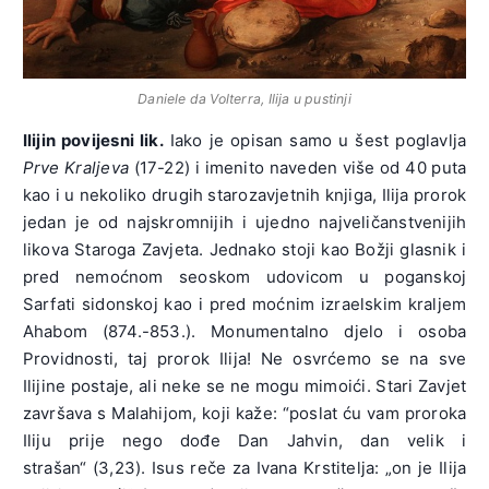
Daniele da Volterra, Ilija u pustinji
Ilijin povijesni lik.
Iako je opisan samo u šest poglavlja
Prve Kraljeva
(17-22) i imenito naveden više od 40 puta
kao i u nekoliko drugih starozavjetnih knjiga, Ilija prorok
jedan je od najskromnijih i ujedno najveličanstvenijih
likova Staroga Zavjeta. Jednako stoji kao Božji glasnik i
pred nemoćnom seoskom udovicom u poganskoj
Sarfati sidonskoj kao i pred moćnim izraelskim kraljem
Ahabom (874.-853.). Monumentalno djelo i osoba
Providnosti, taj prorok Ilija! Ne osvrćemo se na sve
Ilijine postaje, ali neke se ne mogu mimoići. Stari Zavjet
završava s Malahijom, koji kaže: “poslat ću vam proroka
Iliju prije nego dođe Dan Jahvin, dan velik i
strašan“ (3,23). Isus reče za Ivana Krstitelja: „on je Ilija