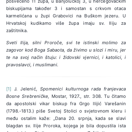
posvećeno 11 župa, u Banjolučkoj 3, u hercegovačkim
biskupijama također 3 i samostan s crkvom otaca
karmelićana u župi Grabovici na Buškom jezeru. U
Hrvatskoj kudikamo više župa imaju sv. Iliju za
zaštitnika.
Sveti Ilija, silni Proroče, svi te istinski molimo za
zagovor kod Boga Sabaota, da živimo u slozi i miru, jer
te na svoj način štuju: i židovski vjernici, i katolici, i
pravoslavci, i muslimani.
[1]
J. Jelenić,
Spomenici kulturnoga rada franjevaca
Bosne Srebreničke,
Mostar, 1927., str. 308. Tu čitamo
da apostolski vikar biskup fra Grgo Ilijić Varešanin
(1798.-1813.) piše Svetoj Stolici o svjetovnom kleru i
među ostalim kaže: „Dana 20. srpnja, kada se slavi
blagdan sv. Ilije Proroka, kojega je bila dopustila ista