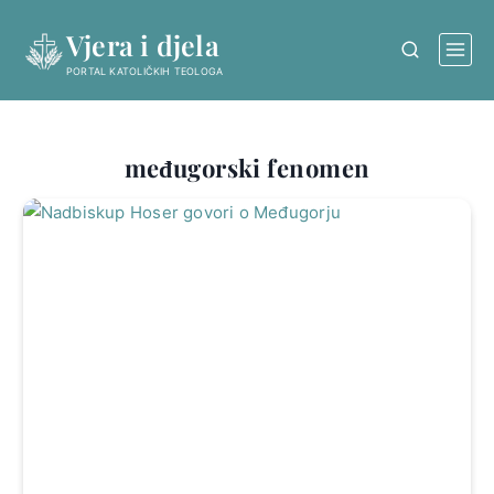
Skip
Vjera i djela
to
content
PORTAL KATOLIČKIH TEOLOGA
međugorski fenomen