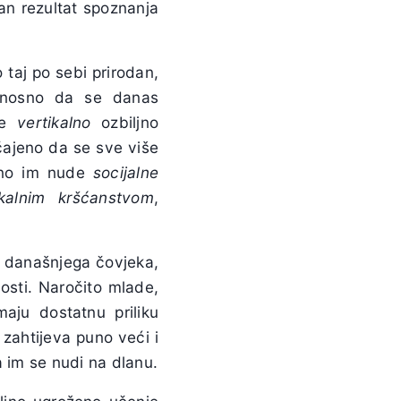
an rezultat spoznanja
taj po sebi prirodan,
 odnosno da se danas
je
vertikalno
ozbiljno
čajeno da se sve više
alno im nude
socijalne
ikalnim kršćanstvom
,
t današnjega čovjeka,
osti.
Naročito mlade,
ju dostatnu priliku
zahtijeva puno veći i
 im se nudi na dlanu.