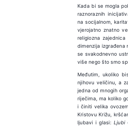
Kada bi se mogla pob
raznoraznih inicijat
na socijalnom, karita
vjerojatno znatno v
religiozna zajednica 
dimenzija izgrađena 
se svakodnevno ustra
više nego što smo spo
Međutim, ukoliko bi
njihovu veličinu, a z
jedna od mnogih orga
riječima, ma koliko g
i činiti velika ovoze
Kristovu Križu, kršća
ljubavi i glasi:
Ljubi