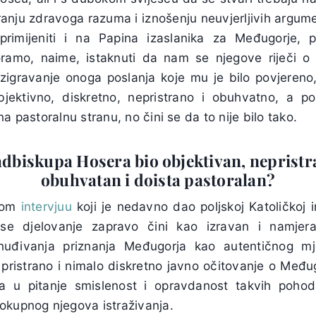
iranju zdravoga razuma i iznošenju neuvjerljivih argum
primijeniti i na Papina izaslanika za Međugorje, 
amo, naime, istaknuti da nam se njegove riječi o
izigravanje onoga poslanja koje mu je bilo povjereno,
objektivno, diskretno, nepristrano i obuhvatno, a po
a pastoralnu stranu, no čini se da to nije bilo tako.
adbiskupa Hosera bio objektivan, nepristr
obuhvatan i doista pastoralan?
tom
intervjuu
koji je nedavno dao poljskoj Katoličkoj i
e djelovanje zapravo čini kao izravan i namjera
znuđivanja priznanja Međugorja kao autentičnog m
 pristrano i nimalo diskretno javno očitovanje o Međug
lja u pitanje smislenost i opravdanost takvih poh
okupnog njegova istraživanja.