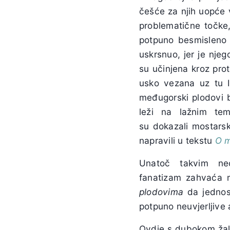
češće za njih uopće vi
problematične točke,
potpuno besmisleno 
uskrsnuo, jer je njeg
su učinjena kroz prote
usko vezana uz tu I
međugorski plodovi bi
leži na lažnim tem
su dokazali mostarsk
napravili u tekstu
O m
Unatoč takvim ne
fanatizam zahvaća 
plodovima
da jednost
potpuno neuvjerljive
Ovdje s dubokom žalo