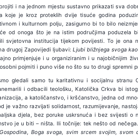
rojiti i na jednom mjestu sustavno prikazati sva dobra
iva koje je kroz proteklih dvije tisuće godina poduz
tivnom i kulturnom polju, zasigurno bi to bilo neizmj
eće od onoga što je na istim područjima poduzela bi
ili svjetovna institucija tijekom povijesti. To je ona 
na drugoj Zapovijedi ljubavi:
Ljubi bližnjega svoga k
jno primjenjuje i u organiziranim i u najobičnijim živ
sobni pojmiti i puno više no što su to drugi spremni pr
smo gledali samo tu karitativnu i socijalnu stranu 
anemarili i odbacili teološku, Katolička Crkva bi isto
nizacija, a katoličanstvo, i kršćanstvo, jedna od mnog
od je važno razvijati solidarnost, razumijevanje, nastoj
maljska djela, bez poruke uskrsnuća i bez svijesti o 
nstvo je u biti – ništa. Ili točnije: tek nešto od nečeg
 Gospodina, Boga svoga, svim srcem svojim, svom 