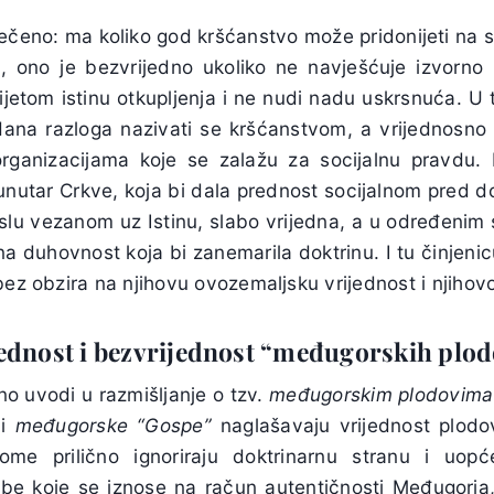
rečeno: ma koliko god kršćanstvo može pridonijeti na s
 ono je bezvrijedno ukoliko ne navješćuje izvorno i
ijetom istinu otkupljenja i ne nudi nadu uskrsnuća. U
ana razloga nazivati se kršćanstvom, a vrijednosno 
organizacijama koje se zalažu za socijalnu pravdu. 
unutar Crkve, koja bi dala prednost socijalnom pred d
u vezanom uz Istinu, slabo vrijedna, a u određenim 
a duhovnost koja bi zanemarila doktrinu. I tu činjeni
bez obzira na njihovu ovozemaljsku vrijednost i njihov
ednost i bezvrijednost “međugorskih plo
o uvodi u razmišljanje o tzv.
međugorskim plodovima
ci
međugorske “Gospe”
naglašavaju vrijednost plodov
 tome prilično ignoriraju doktrinarnu stranu i u
be koje se iznose na račun autentičnosti Međugorja