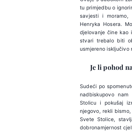
tu primjedbu o ignor
savjesti i moramo, 
Henryka Hosera. Mor
djelovanje čine kao 
stvari trebalo biti 
usmjereno isključivo n
Je li pohod n
Sudeći po spomenu
nadbiskupovo nam s
Stolicu i pokušaj i
njegovo, rekli bismo,
Svete Stolice, stav
dobronamjernost cjel