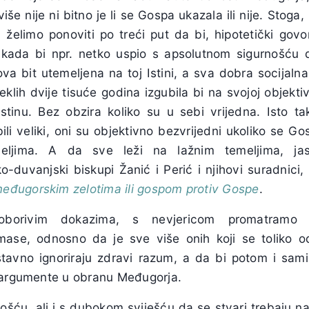
še nije ni bitno je li se Gospa ukazala ili nije. Stoga
 želimo ponoviti po treći put da bi, hipotetički govo
kada bi npr. netko uspio s apsolutnom sigurnošću do
ova bit utemeljena na toj Istini, a sva dobra socijaln
klih dvije tisuće godina izgubila bi na svojoj objektiv
stinu. Bez obzira koliko su u sebi vrijedna. Isto t
li veliki, oni su objektivno bezvrijedni ukoliko se Go
eljima. A da sve leži na lažnim temeljima, ja
o-duvanjski biskupi Žanić i Perić i njihovi suradnic
eđugorskim zelotima ili gospom protiv Gospe
.
oborivim dokazima, s nevjericom promatramo
mase, odnosno da je sve više onih koji se toliko
avno ignoriraju zdravi razum, a da bi potom i sami 
 argumente u obranu Međugorja.
šću, ali i s dubokom sviješću da se stvari trebaju n