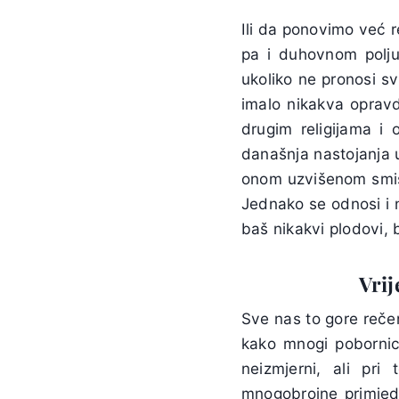
Ili da ponovimo već 
pa i duhovnom polju,
ukoliko ne pronosi sv
imalo nikakva opravd
drugim religijama i 
današnja nastojanja 
onom uzvišenom smisl
Jednako se odnosi i n
baš nikakvi plodovi, 
Vrij
Sve nas to gore rečen
kako mnogi poborni
neizmjerni, ali pri
mnogobrojne primjed