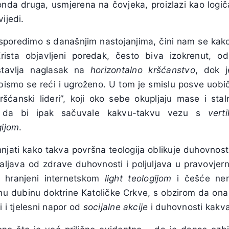
 onda druga, usmjerena na čovjeka, proizlazi kao logič
ijedi.
poredimo s današnjim nastojanjima, čini nam se kako 
Krista objavljeni poredak, često biva izokrenut,
stavlja naglasak na
horizontalno kršćanstvo
, dok 
bismo se reći i ugroženo. U tom je smislu posve uobi
kršćanski lideri”, koji oko sebe okupljaju mase i st
 da bi ipak sačuvale kakvu-takvu vezu s
vert
gijom
.
njati kako takva površna teologija oblikuje duhovnos
daljava od zdrave duhovnosti i poljuljava u pravovjern
 hranjeni internetskom
light teologijom
i češće nema
nu dubinu doktrine Katoličke Crkve, s obzirom da ona 
i i tjelesni napor od
socijalne akcije
i duhovnosti kakva