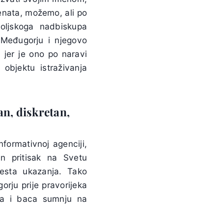
enata, možemo, ali po
poljskoga nadbiskupa
 Međugorju i njegovo
 jer je ono po naravi
 objektu istraživanja
an, diskretan,
nformativnoj agenciji,
n pritisak na Svetu
jesta ukazanja. Tako
orju prije pravorijeka
oda i baca sumnju na