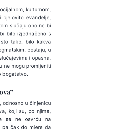
ocijalnom, kulturnom,
 cjelovito evanđelje,
 tom slučaju ono ne bi
bi bilo izjednačeno s
Isto tako, bilo kakva
ogmatskim, postaju, u
slučajevima i opasna.
cu ne mogu promijeniti
o bogatstvo.
dova”
, odnosno u činjenicu
a, koji su, po njima,
opće se ne osvrću na
, pa čak do mjere da