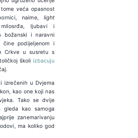
iljno ugroženo učenje
mu tome veća opasnost
bornici, naime,
light
milosrđa, ljubavi i
 božanski i naravni
čine podijeljenom i
e Crkve u susretu s
toličkoj školi
izbacuju
čaj.
ti izrečenih u Dvjema
akon, kao one koji nas
jeka. Tako se dvije
ka gleda kao samoga
jprije zanemarivanju
lodovi, ma koliko god