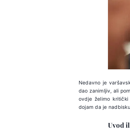
Nedavno je varšavs
dao zanimljiv, ali po
ovdje želimo kritičk
dojam da je nadbiskup
Uvod i