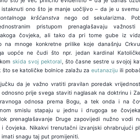
 ono što je već prilično evidentno – da je danas ozb
 i istaknuti ono što je manje uočljivo – da je u sve
izontalnoga kršćanstva
nego od sekularizma. Po
ednostranim pristupom prenaglašavaju važnosti 
vakoga čovjeka, ali tako da pri tome gube iz vida
o na mnoge konkretne prilike koje današnju Crkvu 
ga uopće ne čudi što npr. jedan kardinal Katoličk
nikom
skida svoj pektoral
, što časne sestre u svojoj ka
k što se katoličke bolnice zalažu za
eutanaziju
ili poba
jučku da je važno vratiti pravilan poredak vrijednos
 odnosno prije svega staviti naglasak na doktrinu i Z
spravnoga odnosa prema Bogu, a tek onda i na čov
enom smislu stapaju u jednu i drugoga se čovje
ok prenaglašavanje Druge zapovijedi nužno vodi na
 čovjeka. Nikakvi trenutačni izvanjski ohrabrujući p
e imati snagu taj put promijeniti.