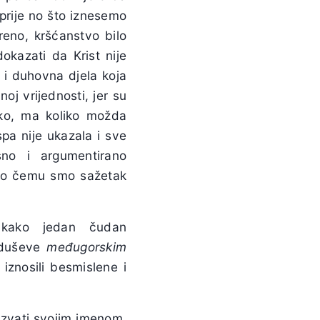
, prije no što iznesemo
reno, kršćanstvo bilo
kazati da Krist nije
a i duhovna djela koja
noj vrijednosti, jer su
ako, ma koliko možda
spa nije ukazala i sve
sno i argumentirano
i, o čemu smo sažetak
 kako jedan čudan
 oduševe
međugorskim
iznosili besmislene i
azvati svojim imenom,