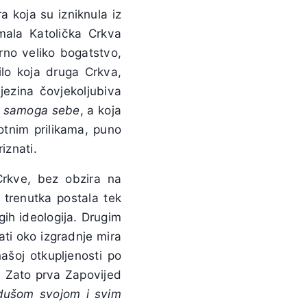
 koja su izniknula iz
imala Katolička Crkva
erno veliko bogatstvo,
lo koja druga Crkva,
njezina čovjekoljubiva
ao samoga sebe
, a koja
otnim prilikama, puno
iznati.
Crkve, bez obzira na
g trenutka postala tek
ih ideologija. Drugim
ati oko izgradnje mira
našoj otkupljenosti po
a. Zato prva Zapovijed
dušom svojom i svim