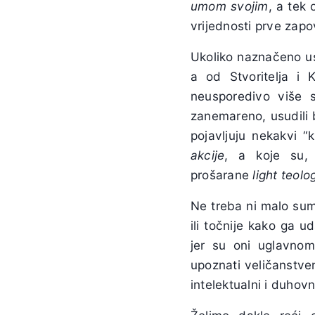
umom svojim
, a tek
vrijednosti prve zapov
Ukoliko naznačeno us
a od Stvoritelja i 
neusporedivo više 
zanemareno, usudili 
pojavljuju nekakvi “
akcije
, a koje su,
prošarane
light teolo
Ne treba ni malo sum
ili točnije kako ga u
jer su oni uglavnom
upoznati veličanstve
intelektualni i duhovn