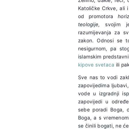
Želimo, dakle, reći,
Katoličke Crkve, ali
od promotora
hor
teologije
, svojim j
razumijevanja za s
zakon. Odnosi se t
nesigurnom, pa sto
islamskim predstav
kipove svetaca
ili pa
Sve nas to vodi zakl
zapovijedima ljubavi,
vode u izgradnji i
zapovijedi u određ
sebe poradi Boga, d
Boga, a s vremenom i
se činili bogati, ne ć