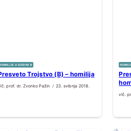
HOMILIJE U GODINI B
HOMILI
Presveto Trojstvo (B) – homilija
Pre
hom
lč. prof. dr. Zvonko Pažin
23. svibnja 2018.
vlč. p