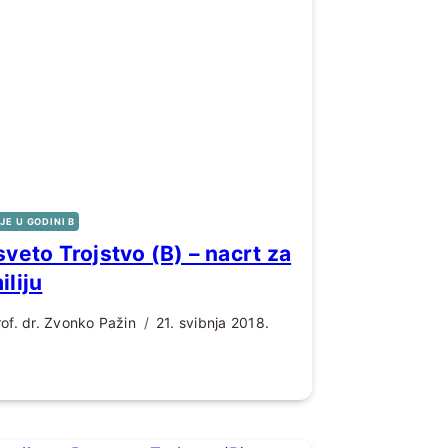
JE U GODINI B
sveto Trojstvo (B) – nacrt za
iliju
rof. dr. Zvonko Pažin
21. svibnja 2018.