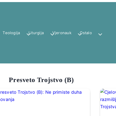
Teologija
Liturgija
Vjeronauk
Ostalo
Presveto Trojstvo (B)