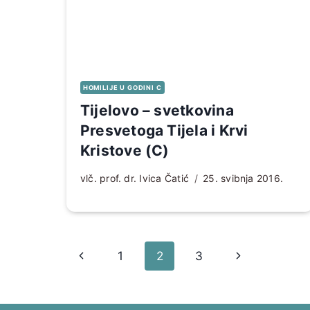
HOMILIJE U GODINI C
Tijelovo – svetkovina
Presvetoga Tijela i Krvi
Kristove (C)
vlč. prof. dr. Ivica Čatić
25. svibnja 2016.
Page
Prethodna
Sljedeća
1
2
3
navigation
stranica
stranica