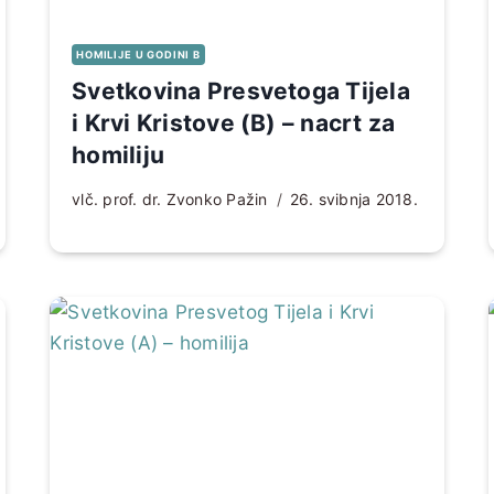
HOMILIJE U GODINI B
Svetkovina Presvetoga Tijela
i Krvi Kristove (B) – nacrt za
homiliju
vlč. prof. dr. Zvonko Pažin
26. svibnja 2018.