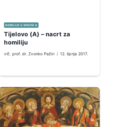
HOMILIJE U GODINI A
Tijelovo (A) – nacrt za
homiliju
vlč. prof. dr. Zvonko Pažin
12. lipnja 2017.