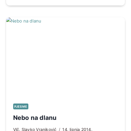
PJESME
Nebo na dlanu
Vlč. Slavko Vranjković
14. lipnja 2014.