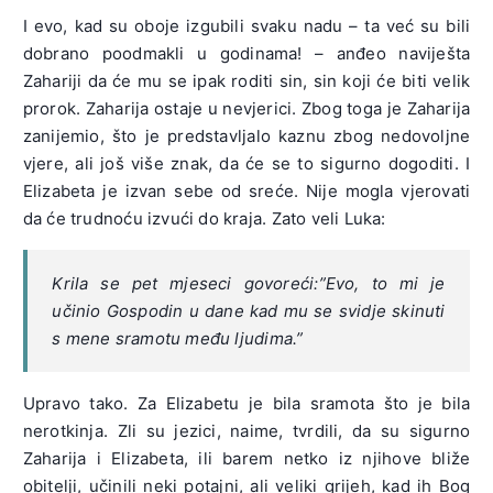
I evo, kad su oboje izgubili svaku nadu – ta već su bili
dobrano poodmakli u godinama! – anđeo naviješta
Zahariji da će mu se ipak roditi sin, sin koji će biti velik
prorok. Zaharija ostaje u nevjerici. Zbog toga je Zaharija
zanijemio, što je predstavljalo kaznu zbog nedovoljne
vjere, ali još više znak, da će se to sigurno dogoditi. I
Elizabeta je izvan sebe od sreće. Nije mogla vjerovati
da će trudnoću izvući do kraja. Zato veli Luka:
Krila se pet mjeseci govoreći:”Evo, to mi je
učinio Gospodin u dane kad mu se svidje skinuti
s mene sramotu među ljudima.”
Upravo tako. Za Elizabetu je bila sramota što je bila
nerotkinja. Zli su jezici, naime, tvrdili, da su sigurno
Zaharija i Elizabeta, ili barem netko iz njihove bliže
obitelji, učinili neki potajni, ali veliki grijeh, kad ih Bog