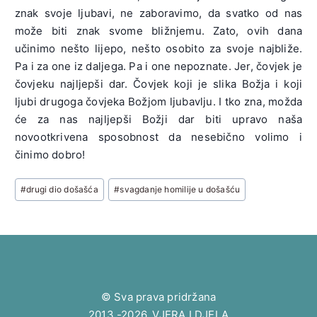
znak svoje ljubavi, ne zaboravimo, da svatko od nas
može biti znak svome bližnjemu. Zato, ovih dana
učinimo nešto lijepo, nešto osobito za svoje najbliže.
Pa i za one iz daljega. Pa i one nepoznate. Jer, čovjek je
čovjeku najljepši dar. Čovjek koji je slika Božja i koji
ljubi drugoga čovjeka Božjom ljubavlju. I tko zna, možda
će za nas najljepši Božji dar biti upravo naša
novootkrivena sposobnost da nesebično volimo i
činimo dobro!
Post
#
drugi dio došašća
#
svagdanje homilije u došašću
Tags:
© Sva prava pridržana
2013.-2026. VJERA I DJELA