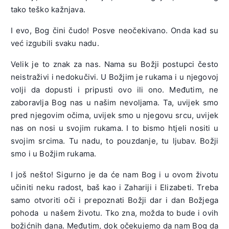
tako teško kažnjava.
I evo, Bog čini čudo! Posve neočekivano. Onda kad su
već izgubili svaku nadu.
Velik je to znak za nas. Nama su Božji postupci često
neistraživi i nedokučivi. U Božjim je rukama i u njegovoj
volji da dopusti i pripusti ovo ili ono. Međutim, ne
zaboravlja Bog nas u našim nevoljama. Ta, uvijek smo
pred njegovim očima, uvijek smo u njegovu srcu, uvijek
nas on nosi u svojim rukama. I to bismo htjeli nositi u
svojim srcima. Tu nadu, to pouzdanje, tu ljubav. Božji
smo i u Božjim rukama.
I još nešto! Sigurno je da će nam Bog i u ovom životu
učiniti neku radost, baš kao i Zahariji i Elizabeti. Treba
samo otvoriti oči i prepoznati Božji dar i dan Božjega
pohoda u našem životu. Tko zna, možda to bude i ovih
božićnih dana. Međutim, dok očekujemo da nam Bog da