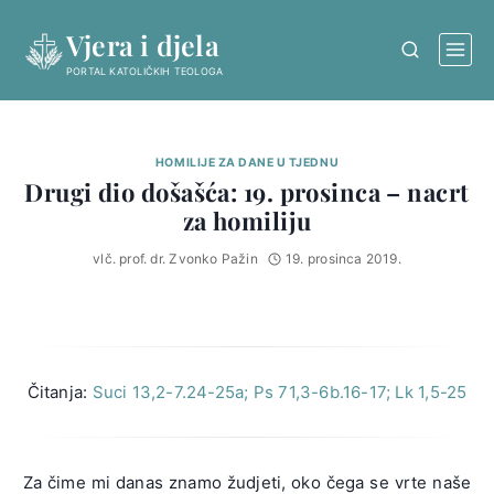
Skip
Vjera i djela
to
content
PORTAL KATOLIČKIH TEOLOGA
HOMILIJE ZA DANE U TJEDNU
Drugi dio došašća: 19. prosinca – nacrt
za homiliju
vlč. prof. dr. Zvonko Pažin
19. prosinca 2019.
Čitanja:
Suci 13,2-7.24-25a; Ps 71,3-6b.16-17; Lk 1,5-25
Za čime mi danas znamo žudjeti, oko čega se vrte naše