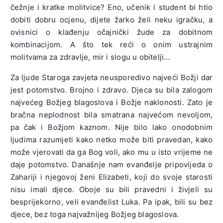
čežnje i kratke molitvice? Eno, učenik i student bi htio
dobiti dobru ocjenu, dijete žarko želi neku igračku, a
ovisnici o klađenju očajnički žude za dobitnom
kombinacijom. A što tek reći o onim ustrajnim
molitvama za zdravlje, mir i slogu u obitelji…
Za ljude Staroga zavjeta neusporedivo najveći Božji dar
jest potomstvo. Brojno i zdravo. Djeca su bila zalogom
najvećeg Božjeg blagoslova i Božje naklonosti. Zato je
bračna neplodnost bila smatrana najvećom nevoljom,
pa čak i Božjom kaznom. Nije bilo lako onodobnim
ljudima razumjeti kako netko može biti pravedan, kako
može vjerovati da ga Bog voli, ako mu u isto vrijeme ne
daje potomstvo. Današnje nam evanđelje pripovijeda o
Zahariji i njegovoj ženi Elizabeti, koji do svoje starosti
nisu imali djece. Oboje su bili pravedni i živjeli su
besprijekorno, veli evanđelist Luka. Pa ipak, bili su bez
djece, bez toga najvažnijeg Božjeg blagoslova.