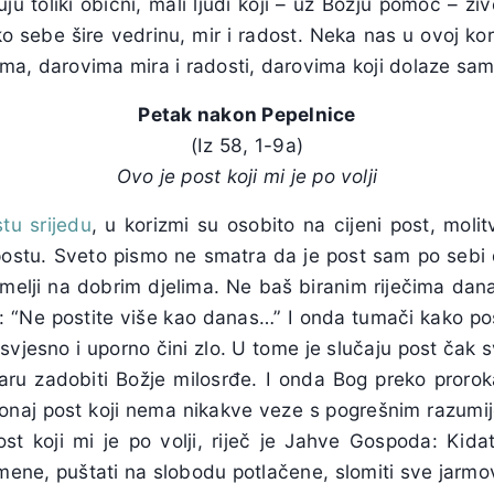
u toliki obični, mali ljudi koji – uz Božju pomoć – ž
o sebe šire vedrinu, mir i radost. Neka nas u ovoj ko
ma, darovima mira i radosti, darovima koji dolaze sam
Petak nakon Pepelnice
(Iz 58, 1-9a)
Ovo je post koji mi je po volji
stu srijedu
, u korizmi su osobito na cijeni post, molit
 postu. Sveto pismo ne smatra da je post sam po sebi d
elji na dobrim djelima. Ne baš biranim riječima danas
: “Ne postite više kao danas…” I onda tumači kako post
 svjesno i uporno čini zlo. U tome je slučaju post čak 
evaru zadobiti Božje milosrđe. I onda Bog preko proro
o onaj post koji nema nikakve veze s pogrešnim razum
st koji mi je po volji, riječ je Jahve Gospoda: Kid
mene, puštati na slobodu potlačene, slomiti sve jarmove