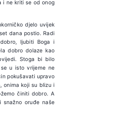
 i ne kriti se od onog
korničko djelo uvijek
set dana postio. Radi
obro, ljubiti Boga i
jela dobro dolaze kao
vijedi. Stoga bi bilo
 se u isto vrijeme ne
čin pokušavati upravo
 onima koji su blizu i
žemo činiti dobro. A
 i snažno oruđe naše