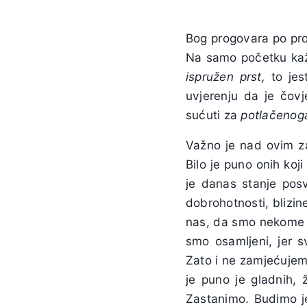
Bog progovara po pror
Na samo početku kaže
ispružen prst,
to jest
uvjerenju da je čov
sućuti za
potlačenog
Važno je nad ovim zas
Bilo je puno onih koj
je danas stanje posv
dobrohotnosti, blizi
nas, da smo nekome v
smo osamljeni, jer
Zato i ne zamjećujem
je puno je gladnih, 
Zastanimo. Budimo j