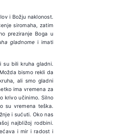
lov i Božju naklonost.
ačenje siromaha, zatim
no preziranje Boga u
uha gladnome
i imati
 su bili kruha gladni.
. Možda bismo rekli da
kruha, ali smo gladni
 netko ima vremena za
 krivo učinimo. Silno
o su vremena teška.
nje i sućuti. Oko nas
oj najbližoj rodbini.
ava i mir i radost i