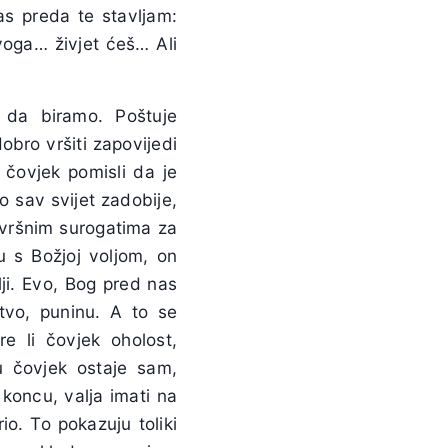
as preda te stavljam:
voga… živjet ćeš… Ali
da biramo. Poštuje
bro vršiti zapovijedi
 čovjek pomisli da je
o sav svijet zadobije,
ovršnim surogatima za
u s Božjoj voljom, on
lji. Evo, Bog pred nas
tvo, puninu. A to se
re li čovjek oholost,
u čovjek ostaje sam,
koncu, valja imati na
io. To pokazuju toliki