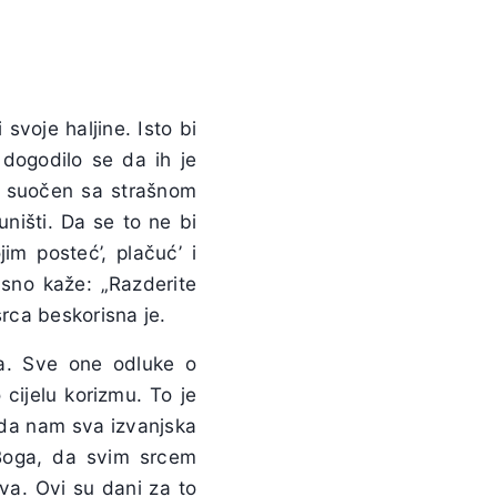
svoje haljine. Isto bi
 dogodilo se da ih je
e suočen sa strašnom
uništi. Da se to ne bi
m posteć’, plačuć’ i
asno kaže: „Razderite
srca beskorisna je.
a. Sve one odluke o
 cijelu korizmu. To je
no da nam sva izvanjska
Boga, da svim srcem
va. Ovi su dani za to