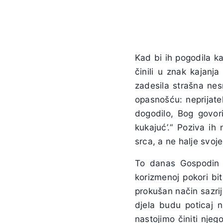
Kad bi ih pogodila ka
činili u znak kajanj
zadesila strašna ne
opasnošću: neprijatel
dogodilo, Bog govor
kukajuć’.“ Poziva ih
srca, a ne halje svoj
To danas Gospodin 
korizmenoj pokori bit
prokušan način sazrije
djela budu poticaj
nastojimo činiti nje