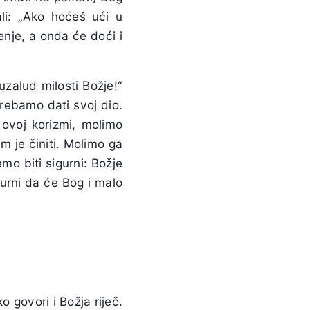
li: „Ako hoćeš ući u
nje, a onda će doći i
zalud milosti Božje!“
rebamo dati svoj dio.
 ovoj korizmi, molimo
 je činiti. Molimo ga
o biti sigurni: Božje
urni da će Bog i malo
 govori i Božja riječ.