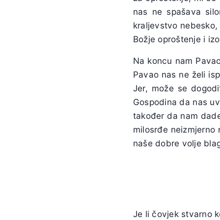
nas ne spašava silo
kraljevstvo nebesko,
Božje oproštenje i izo
Na koncu nam Pavao K
Pavao nas ne želi is
Jer, može se dogodit
Gospodina da nas uvi
također da nam dade 
milosrđe neizmjerno 
naše dobre volje blag
Je li čovjek stvarno 