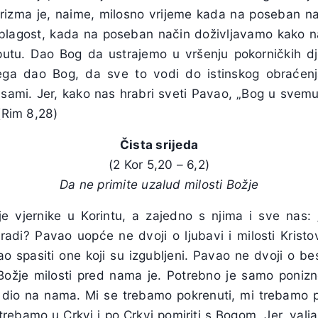
rizma je, naime, milosno vrijeme kada na poseban n
u blagost, kada na poseban način doživljavamo kako n
tu. Dao Bog da ustrajemo u vršenju pokorničkih dje
svega dao Bog, da sve to vodi do istinskog obraće
sami. Jer, kako nas hrabri sveti Pavao, „Bog u svem
 (Rim 8,28)
Čista srijeda
(2 Kor 5,20 – 6,2)
Da ne primite uzalud milosti Božje
e vjernike u Korintu, a zajedno s njima i sve nas: 
di? Pavao uopće ne dvoji o ljubavi i milosti Kristo
o spasiti one koji su izgubljeni. Pavao ne dvoji o bes
ožje milosti pred nama je. Potrebno je samo ponizno
je dio na nama. Mi se trebamo pokrenuti, mi trebamo 
trebamo u Crkvi i po Crkvi pomiriti s Bogom. Jer, valj