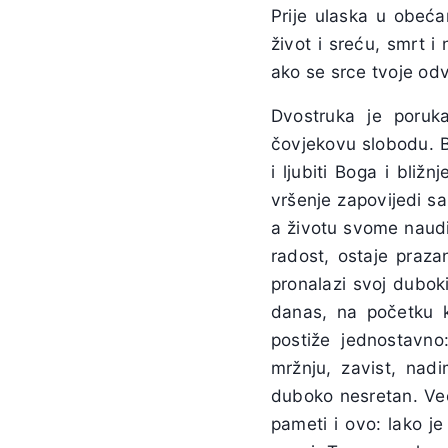
Prije ulaska u obeća
život i sreću, smrt 
ako se srce tvoje odv
Dvostruka je poru
čovjekovu slobodu. 
i ljubiti Boga i bli
vršenje zapovijedi sa
a životu svome naudi
radost, ostaje praza
pronalazi svoj duboki
danas, na početku k
postiže jednostavno:
mržnju, zavist, nad
duboko nesretan. Već
pameti i ovo: lako je