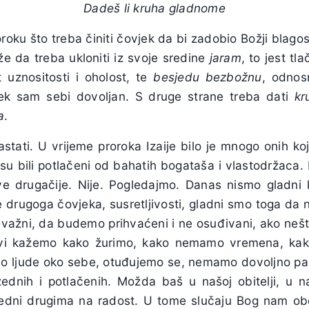
Dadeš li kruha gladnome
oku što treba činiti čovjek da bi zadobio Božji blagos
 da treba ukloniti iz svoje sredine
jaram
, to jest tl
 uznositosti i oholost, te
besjedu bezbožnu
, odnos
jek sam sebi dovoljan. S druge strane treba dati
kr
a
.
tati. U vrijeme proroka Izaije bilo je mnogo onih koji
i su bili potlačeni od bahatih bogataša i vlastodržaca
e drugačije. Nije. Pogledajmo. Danas nismo gladni 
ne drugoga čovjeka, susretljivosti, gladni smo toga da
ažni, da budemo prihvaćeni i ne osuđivani, ako nešto
 svi kažemo kako žurimo, kako nemamo vremena, kak
o ljude oko sebe, otuđujemo se, nemamo dovoljno paž
žednih i potlačenih. Možda baš u našoj obitelji, u naš
edni drugima na radost. U tome slučaju Bog nam obeć