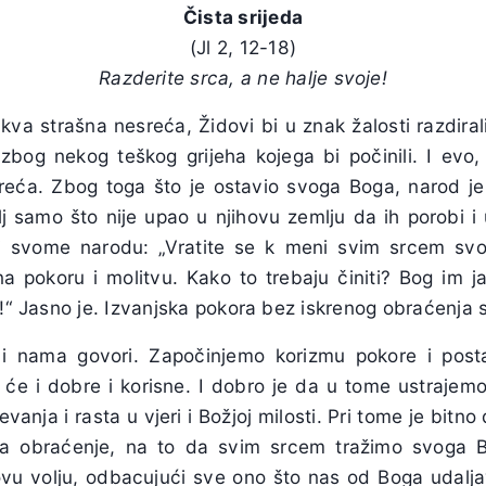
Čista srijeda
(Jl 2, 12-18)
Razderite srca, a ne halje svoje!
kva strašna nesreća, Židovi bi u znak žalosti razdirali 
a zbog nekog teškog grijeha kojega bi počinili. I evo,
sreća. Zbog toga što je ostavio svoga Boga, narod j
j samo što nije upao u njihovu zemlju da ih porobi i 
i svome narodu: „Vratite se k meni svim srcem svoji
 na pokoru i molitvu. Kako to trebaju činiti? Bog im j
e!“ Jasno je. Izvanjska pokora bez iskrenog obraćenja 
i nama govori. Započinjemo korizmu pokore i post
 će i dobre i korisne. I dobro je da u tome ustrajemo
vanja i rasta u vjeri i Božjoj milosti. Pri tome je bit
 na obraćenje, na to da svim srcem tražimo svoga 
govu volju, odbacujući sve ono što nas od Boga udalja