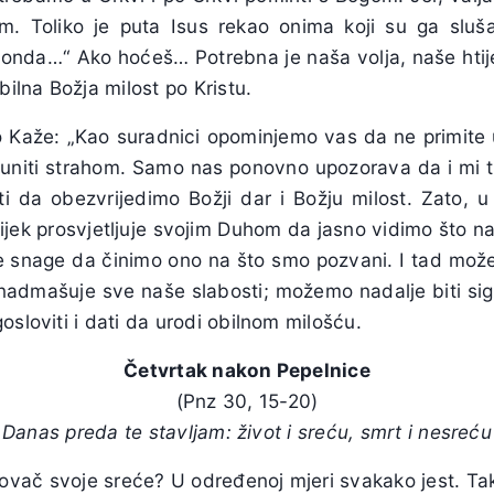
m. Toliko je puta Isus rekao onima koji su ga sluša
 onda…“ Ako hoćeš… Potrebna je naša volja, naše htije
bilna Božja milost po Kristu.
aže: „Kao suradnici opominjemo vas da ne primite u
puniti strahom. Samo nas ponovno upozorava da i mi t
i da obezvrijedimo Božji dar i Božju milost. Zato, u
jek prosvjetljuje svojim Duhom da jasno vidimo što nam
snage da činimo ono na što smo pozvani. I tad možem
nadmašuje sve naše slabosti; možemo nadalje biti sig
osloviti i dati da urodi obilnom milošću.
Četvrtak nakon Pepelnice
(Pnz 30, 15-20)
Danas preda te stavljam: život i sreću, smrt i nesreću
kovač svoje sreće? U određenoj mjeri svakako jest. Tako