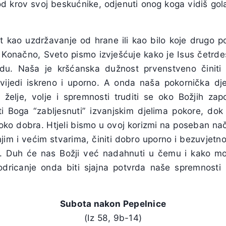
d krov svoj beskućnike, odjenuti onog koga vidiš gola
t kao uzdržavanje od hrane ili kao bilo koje drugo po
. Konačno, Sveto pismo izvješćuje kako je Isus četrde
du. Naša je kršćanska dužnost prvenstveno činiti d
povijedi iskreno i uporno. A onda naša pokornička d
 želje, volje i spremnosti truditi se oko Božjih zapo
i Boga “zabljesnuti” izvanjskim djelima pokore, dok
i oko dobra. Htjeli bismo u ovoj korizmi na poseban na
njim i većim stvarima, činiti dobro uporno i bezuvjetno,
o. Duh će nas Božji već nadahnuti u čemu i kako mo
dricanje onda biti sjajna potvrda naše spremnosti
Subota nakon Pepelnice
(Iz 58, 9b-14)