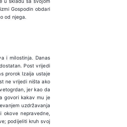
ive u skladu sa svojom
rizmi Gospodin obdari
o od njega.
va i milostinja. Danas
ostatan. Post vrijedi
 prorok Izaija ustaje
 ne vrijedi ništa ako
svetogrdan, jer kao da
ka govori kakav mu je
ijevanjem uzdržavanja
ati okove nepravedne,
; podijeliti kruh svoj