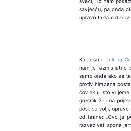
sveci, To nam pokazuj
savješću, pa onda ok
upravo takvim darovi
Kako smo
čuli na Či
nam je razmišljati o
samo onda ako se tem
protiv himbena posta
čovjek u isto vrijeme
grešnik želi na prij
post po volji, uprav
od hrane: „Ovo je po
razvezivat’ spone jar