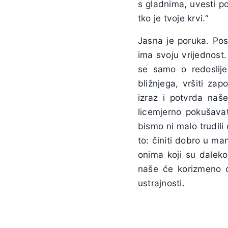
s gladnima, uvesti po
tko je tvoje krvi.“
Jasna je poruka. Pos
ima svoju vrijednost
se samo o redoslije
bližnjega, vršiti za
izraz i potvrda naše
licemjerno pokušavat
bismo ni malo trudil
to: činiti dobro u ma
onima koji su dalek
naše će korizmeno o
ustrajnosti.