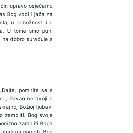
ačin upravo osjećamo
as Bog vodi i jača na
la, u pobožnosti i u
nja. U tome smo puni
u na dobro surađuje s
„Dajte, pomirite se s
voj, Pavao ne dvoji o
krajnoj Božjoj ljubavi
 zamoliti. Bog svoje
ponizno zamoliti Boga
a imati na pameti, Bog