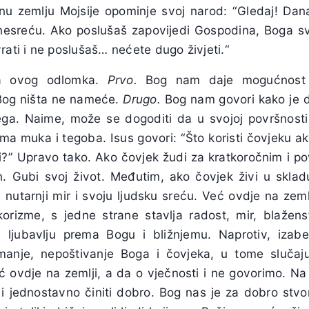
nu zemlju Mojsije opominje svoj narod: “Gledaj! Dan
i nesreću. Ako poslušaš zapovijedi Gospodina, Boga s
rati i ne poslušaš… nećete dugo živjeti.“
ka ovog odlomka.
Prvo.
Bog nam daje mogućnost 
Bog ništa ne nameće.
Drugo.
Bog nam govori kako je do
žnjega. Naime, može se dogoditi da u svojoj površnosti
ma muka i tegoba. Isus govori: “Što koristi čovjeku ak
?” Upravo tako. Ako čovjek žudi za kratkoročnim i p
n. Gubi svoj život. Međutim, ako čovjek živi u sklad
 nutarnji mir i svoju ljudsku sreću. Već ovdje na zem
orizme, s jedne strane stavlja radost, mir, blažens
 ljubavlju prema Bogu i bližnjemu. Naprotiv, izabe
imanje, nepoštivanje Boga i čovjeka, u tome slučaj
 ovdje na zemlji, a da o vječnosti i ne govorimo. Na 
 i jednostavno činiti dobro. Bog nas je za dobro stvor