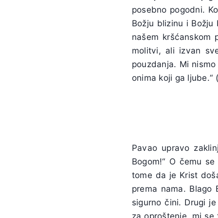
posebno pogodni. Ko
Božju blizinu i Božj
našem kršćanskom pu
molitvi, ali izvan 
pouzdanja. Mi nismo 
onima koji ga ljube.“
Pavao upravo zaklinj
Bogom!“ O čemu se ra
tome da je Krist doša
prema nama. Blago B
sigurno čini. Drugi 
za oproštenje, mi se 