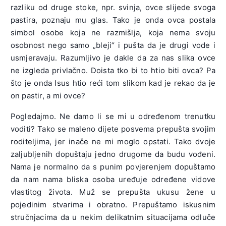
razliku od druge stoke, npr. svinja, ovce slijede svoga
pastira, poznaju mu glas. Tako je onda ovca postala
simbol osobe koja ne razmišlja, koja nema svoju
osobnost nego samo „bleji“ i pušta da je drugi vode i
usmjeravaju. Razumljivo je dakle da za nas slika ovce
ne izgleda privlačno. Doista tko bi to htio biti ovca? Pa
što je onda Isus htio reći tom slikom kad je rekao da je
on pastir, a mi ovce?
Pogledajmo. Ne damo li se mi u određenom trenutku
voditi? Tako se maleno dijete posvema prepušta svojim
roditeljima, jer inače ne mi moglo opstati. Tako dvoje
zaljubljenih dopuštaju jedno drugome da budu vođeni.
Nama je normalno da s punim povjerenjem dopuštamo
da nam nama bliska osoba uređuje određene vidove
vlastitog života. Muž se prepušta ukusu žene u
pojedinim stvarima i obratno. Prepuštamo iskusnim
stručnjacima da u nekim delikatnim situacijama odluče