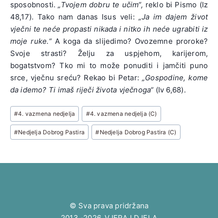
sposobnosti.
„Tvojem dobru te učim“,
reklo bi Pismo (Iz
48,17). Tako nam danas Isus veli:
„Ja im dajem život
vječni te neće propasti nikada i nitko ih neće ugrabiti iz
moje ruke.“
A koga da slijedimo? Ovozemne proroke?
Svoje strasti? Želju za uspjehom, karijerom,
bogatstvom? Tko mi to može ponuditi i jamčiti puno
srce, vječnu sreću? Rekao bi Petar:
„Gospodine, kome
da idemo? Ti imaš riječi života vječnoga“
(Iv 6,68).
Post
#
4. vazmena nedjelja
#
4. vazmena nedjelja (C)
Tags:
#
Nedjelja Dobrog Pastira
#
Nedjelja Dobrog Pastira (C)
© Sva prava pridržana
2013.-2026. VJERA I DJELA