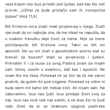
veza kojom nas Isus privlači jest ljubav, baš kao što veli
prorok:
„Užima za ljude privlačio sam ih, konopcima
ljubavi“
(Hoš 11,4).
Biti Kristova ovca znači imati povjerenja u njega. Znači
vjerovati da on najbolje zna, da me nikad ne napušta, da
u svakom trenutku daje život za mene. Nije za mene
ponižavajuće biti Kristova ovca. Takvi su bili svi
apostoli: što su oni znali o apostolskom pozivu kad su
krenuli za Isusom? Imali su povjerenja i ljubavi.
Prihvatim li i ja Isusa za svog Pastira znam da nisam
sam. Istina, ulazim u avanturu, baš kao i apostoli. Ne
znam što me čeka. Ponekad mi se čini da će me valovi
prekriti, da gubim tlo pod nogama. Ponekad ne vidim ni
kuda idem niti kamo bih trebao stići. Ali nisam sam. Ne
zaboravimo. Isus nas ljubi. Isus predaje život svoj za
nas. Isus nas vodi radi nas samih, a ne (kao što to ljudi
rado čine) da bi se istaknule njegove pastirske