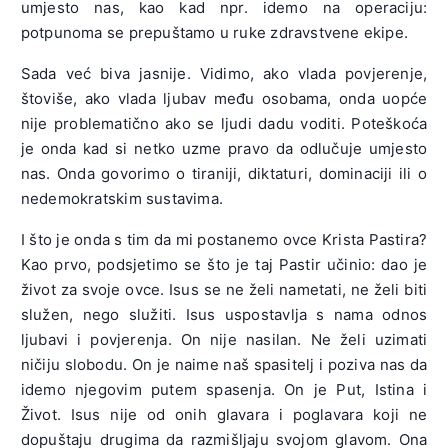
umjesto nas, kao kad npr. idemo na operaciju:
potpunoma se prepuštamo u ruke zdravstvene ekipe.
Sada već biva jasnije. Vidimo, ako vlada povjerenje,
štoviše, ako vlada ljubav među osobama, onda uopće
nije problematično ako se ljudi dadu voditi. Poteškoća
je onda kad si netko uzme pravo da odlučuje umjesto
nas. Onda govorimo o tiraniji, diktaturi, dominaciji ili o
nedemokratskim sustavima.
I što je onda s tim da mi postanemo ovce Krista Pastira?
Kao prvo, podsjetimo se što je taj Pastir učinio: dao je
život za svoje ovce. Isus se ne želi nametati, ne želi biti
služen, nego služiti. Isus uspostavlja s nama odnos
ljubavi i povjerenja. On nije nasilan. Ne želi uzimati
ničiju slobodu. On je naime naš spasitelj i poziva nas da
idemo njegovim putem spasenja. On je Put, Istina i
Život. Isus nije od onih glavara i poglavara koji ne
dopuštaju drugima da razmišljaju svojom glavom. Ona