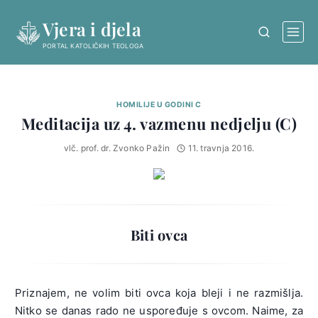
Skip
Vjera i djela
to
content
PORTAL KATOLIČKIH TEOLOGA
HOMILIJE U GODINI C
Meditacija uz 4. vazmenu nedjelju (C)
vlč. prof. dr. Zvonko Pažin
11. travnja 2016.
Biti ovca
Priznajem, ne volim biti ovca koja bleji i ne razmišlja.
Nitko se danas rado ne uspoređuje s ovcom. Naime, za