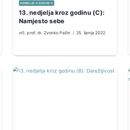
HOMILIJE U GODINI C
13. nedjelja kroz godinu (C):
Namjesto sebe
vlč. prof. dr. Zvonko Pažin
25. lipnja 2022.