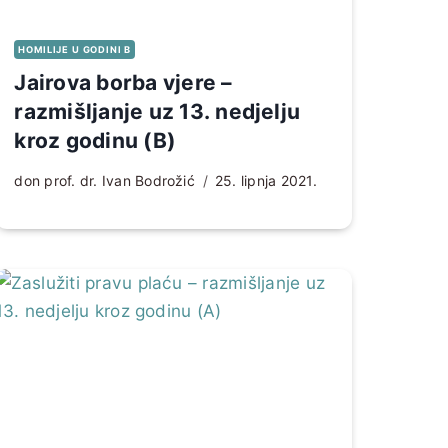
HOMILIJE U GODINI B
Jairova borba vjere –
razmišljanje uz 13. nedjelju
kroz godinu (B)
don prof. dr. Ivan Bodrožić
25. lipnja 2021.