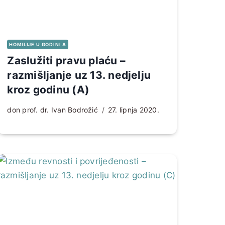
HOMILIJE U GODINI A
Zaslužiti pravu plaću –
razmišljanje uz 13. nedjelju
kroz godinu (A)
don prof. dr. Ivan Bodrožić
27. lipnja 2020.