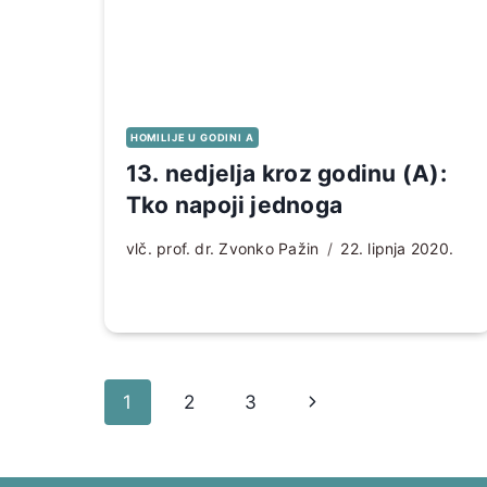
HOMILIJE U GODINI A
13. nedjelja kroz godinu (A):
Tko napoji jednoga
vlč. prof. dr. Zvonko Pažin
22. lipnja 2020.
Page
Sljedeća
1
2
3
navigation
stranica