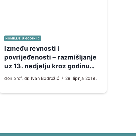
HOMILIJE U GODINI C
Između revnosti i
povrijeđenosti – razmišljanje
uz 13. nedjelju kroz godinu
(C)
don prof. dr. Ivan Bodrožić
28. lipnja 2019.