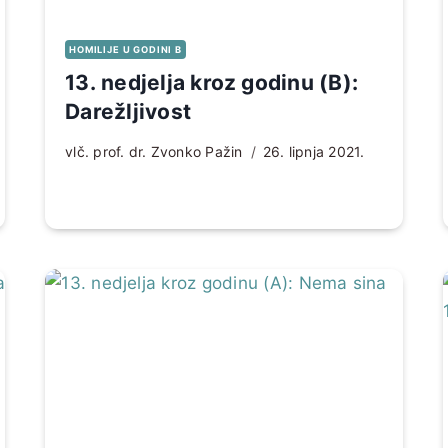
HOMILIJE U GODINI B
13. nedjelja kroz godinu (B):
Darežljivost
vlč. prof. dr. Zvonko Pažin
26. lipnja 2021.