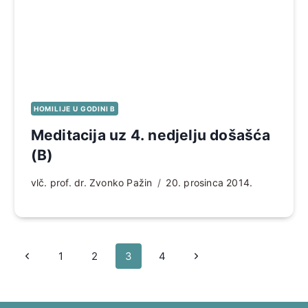
HOMILIJE U GODINI B
Meditacija uz 4. nedjelju došašća
(B)
vlč. prof. dr. Zvonko Pažin
20. prosinca 2014.
Page
Prethodna
Sljedeća
1
2
3
4
navigation
stranica
stranica