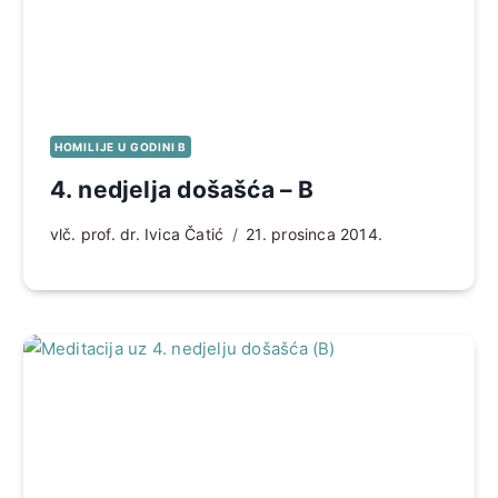
HOMILIJE U GODINI B
4. nedjelja došašća – B
vlč. prof. dr. Ivica Čatić
21. prosinca 2014.