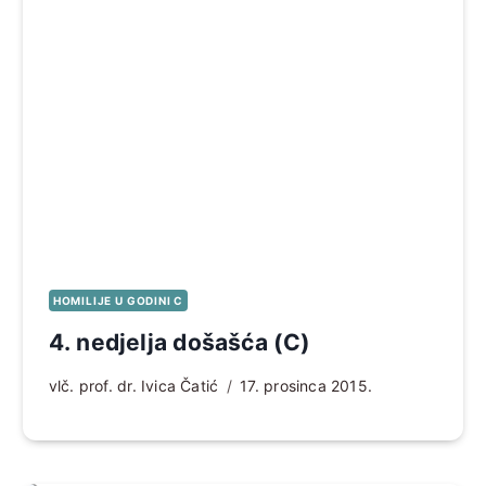
HOMILIJE U GODINI C
4. nedjelja došašća (C)
vlč. prof. dr. Ivica Čatić
17. prosinca 2015.