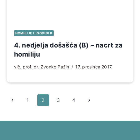
HOMILIJE U GODINI B
4. nedjelja došašća (B) – nacrt za
homiliju
vlč. prof. dr. Zvonko Pažin
17. prosinca 2017.
Page
Prethodna
Sljedeća
1
2
3
4
navigation
stranica
stranica