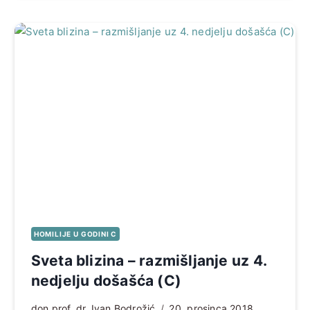
HOMILIJE U GODINI C
Sveta blizina – razmišljanje uz 4.
nedjelju došašća (C)
don prof. dr. Ivan Bodrožić
20. prosinca 2018.