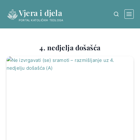
Skip
Vjera i djela
to
content
PORTAL KATOLIČKIH TEOLOGA
4. nedjelja došašća