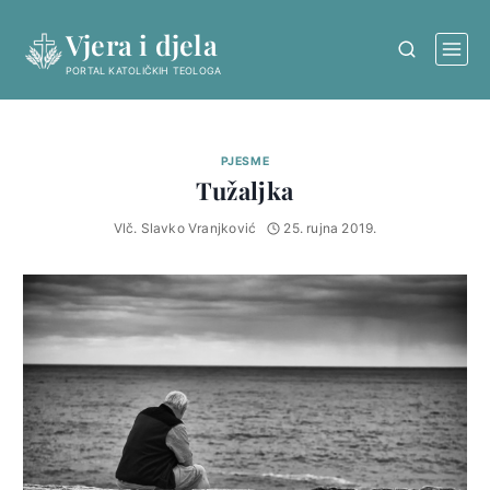
Skip
Vjera i djela
to
content
PORTAL KATOLIČKIH TEOLOGA
PJESME
Tužaljka
Vlč. Slavko Vranjković
25. rujna 2019.