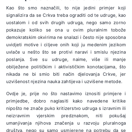
Kao što smo naznačili, to nije jedini primjer koji
signalizira da se Crkva treba ograditi od te udruge, kao
uostalom i od svih drugih udruga, nego samo zorno
pokazuje koliko se ona u ovim pluralnim tobože
demokratskim okvirima ne snalazi i često nije sposobna
uvidjeti motive i ciljeve onih koji ju medenim jezikom
uvlače u nešto što se protivi naravi i smislu njezina
poslanja. Sve su udruge, naime, više ili manje
obilježene političkim i aktivističkim konotacijama, što
nikada ne bi smio biti način djelovanja Crkve, jer
uzvišenost njezina nauka zahtijeva i uzvišene metode.
Ovdje je, prije no što nastavimo iznositi primjere i
primjedbe, dobro naglasiti kako navedene kritike
nipošto ne znače puko kritizerstvo udruga s izravnim ili
neizravnim vjerskim predznakom, niti pokušaj
umanjivanja njihova značenja u razvoju pluralnoga
društva, nego su samo usmjerene na potrebu da se