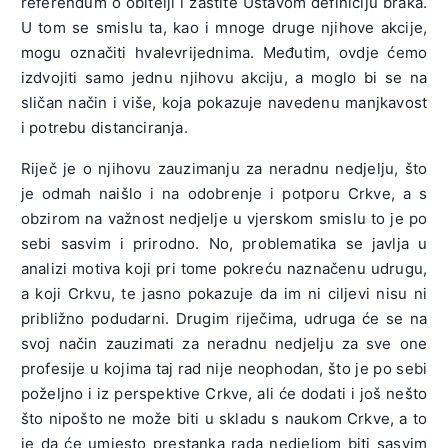
referendum o obitelji i zaštite Ustavom definiciju braka.
U tom se smislu ta, kao i mnoge druge njihove akcije,
mogu označiti hvalevrijednima. Međutim, ovdje ćemo
izdvojiti samo jednu njihovu akciju, a moglo bi se na
sličan način i više, koja pokazuje navedenu manjkavost
i potrebu distanciranja.
Riječ je o njihovu zauzimanju za neradnu nedjelju, što
je odmah naišlo i na odobrenje i potporu Crkve, a s
obzirom na važnost nedjelje u vjerskom smislu to je po
sebi sasvim i prirodno. No, problematika se javlja u
analizi motiva koji pri tome pokreću naznačenu udrugu,
a koji Crkvu, te jasno pokazuje da im ni ciljevi nisu ni
približno podudarni. Drugim riječima, udruga će se na
svoj način zauzimati za neradnu nedjelju za sve one
profesije u kojima taj rad nije neophodan, što je po sebi
poželjno i iz perspektive Crkve, ali će dodati i još nešto
što nipošto ne može biti u skladu s naukom Crkve, a to
je da će umjesto prestanka rada nedjeljom biti sasvim