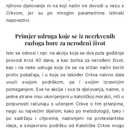
njihovo djelovanje ni na koji način ne dovodi u vezu s
Crkvom, jer su po mnogim parametrima istinski
nepovezivi.
Primjer udruga koje se iz necrkvenih
razloga bore za nerođeni život
Isto se odnosi i npr. na akciju koja se dva puta godišnje
provodi kroz 40 dana, a kao borba za nerođeni život,
kao i na neke udruge koje će se na sličan način boriti
protiv pobačaja, i u koje se također Crkva naivno dala
uvući svojom podrškom, pa i svojim izravnijim
pomaganjem. Sve te akcije i sva ta djelovanja, naime, s
jedne strane nisu ukorijenjeni u katoličkoj moralci, niti u
potpunosti računaju s učenjem Crkve o tim pitanjima,
nego su najvećim dijelom, kako po metodologiji, tako i
po sadržaju i ciljevima, naslonjeni na protestantske
ideje, a svojevrsnu podršku od Katoličke Crkve mogu