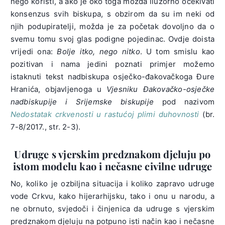
nego koristi, a ako je oko toga možda iluzorno očekivati
konsenzus svih biskupa, s obzirom da su im neki od
njih podupiratelji, možda je za početak dovoljno da o
svemu tomu svoj glas podigne pojedinac. Ovdje doista
vrijedi ona:
Bolje itko, nego nitko
. U tom smislu kao
pozitivan i nama jedini poznati primjer možemo
istaknuti tekst nadbiskupa osječko-đakovačkoga Đure
Hranića, objavljenoga u
Vjesniku Đakovačko-osječke
nadbiskupije i Srijemske biskupije
pod nazivom
Nedostatak crkvenosti u rastućoj plimi duhovnosti
(br.
7-8/2017., str. 2-3).
Udruge s vjerskim predznakom djeluju po
istom modelu kao i nečasne civilne udruge
No, koliko je ozbiljna situacija i koliko zapravo udruge
vode Crkvu, kako hijerarhijsku, tako i onu u narodu, a
ne obrnuto, svjedoči i činjenica da udruge s vjerskim
predznakom djeluju na potpuno isti način kao i nečasne