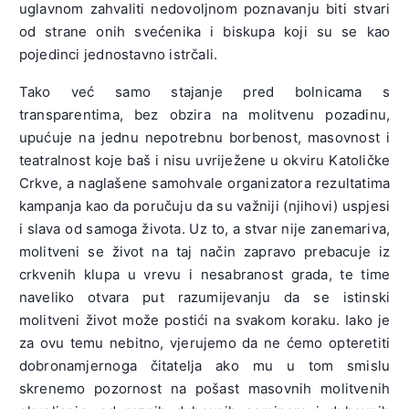
uglavnom zahvaliti nedovoljnom poznavanju biti stvari
od strane onih svećenika i biskupa koji su se kao
pojedinci jednostavno istrčali.
Tako već samo stajanje pred bolnicama s
transparentima, bez obzira na molitvenu pozadinu,
upućuje na jednu nepotrebnu borbenost, masovnost i
teatralnost koje baš i nisu uvriježene u okviru Katoličke
Crkve, a naglašene samohvale organizatora rezultatima
kampanja kao da poručuju da su važniji (njihovi) uspjesi
i slava od samoga života. Uz to, a stvar nije zanemariva,
molitveni se život na taj način zapravo prebacuje iz
crkvenih klupa u vrevu i nesabranost grada, te time
naveliko otvara put razumijevanju da se istinski
molitveni život može postići na svakom koraku. Iako je
za ovu temu nebitno, vjerujemo da ne ćemo opteretiti
dobronamjernoga čitatelja ako mu u tom smislu
skrenemo pozornost na pošast masovnih molitvenih