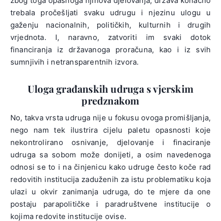
zbog toga opasnoga njihova djelovanja, država konačno
trebala pročešljati svaku udrugu i njezinu ulogu u
gaženju nacionalnih, političkih, kulturnih i drugih
vrjednota. I, naravno, zatvoriti im svaki dotok
financiranja iz državanoga proračuna, kao i iz svih
sumnjivih i netransparentnih izvora.
Uloga građanskih udruga s vjerskim
predznakom
No, takva vrsta udruga nije u fokusu ovoga promišljanja,
nego nam tek ilustrira cijelu paletu opasnosti koje
nekontrolirano osnivanje, djelovanje i finaciranje
udruga sa sobom može donijeti, a osim navedenoga
odnosi se to i na činjenicu kako udruge često koče rad
redovitih institucija zaduženih za istu problematiku koja
ulazi u okvir zanimanja udruga, do te mjere da one
postaju parapolitičke i paradruštvene institucije o
kojima redovite institucije ovise.