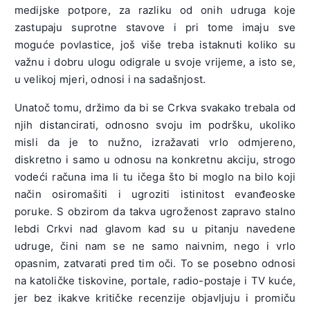
medijske potpore, za razliku od onih udruga koje
zastupaju suprotne stavove i pri tome imaju sve
moguće povlastice, još više treba istaknuti koliko su
važnu i dobru ulogu odigrale u svoje vrijeme, a isto se,
u velikoj mjeri, odnosi i na sadašnjost.
Unatoč tomu, držimo da bi se Crkva svakako trebala od
njih distancirati, odnosno svoju im podršku, ukoliko
misli da je to nužno, izražavati vrlo odmjereno,
diskretno i samo u odnosu na konkretnu akciju, strogo
vodeći računa ima li tu ičega što bi moglo na bilo koji
način osiromašiti i ugroziti istinitost evanđeoske
poruke. S obzirom da takva ugroženost zapravo stalno
lebdi Crkvi nad glavom kad su u pitanju navedene
udruge, čini nam se ne samo naivnim, nego i vrlo
opasnim, zatvarati pred tim oči. To se posebno odnosi
na katoličke tiskovine, portale, radio-postaje i TV kuće,
jer bez ikakve kritičke recenzije objavljuju i promiču