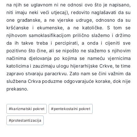
na njih se uglavnom ni ne odnosi ovo što je napisano,
niti imaju neki veći utjecaj), redovito naglašavati da su
one građanske, a ne vjerske udruge, odnosno da su
kršćanske i ekumenske, a ne katoličke. S tom se
njihovom samoklasifikacijom prilično slažemo i držimo
da ih takve treba i percipirati, a onda i cijeniti sve
pozitivno što čine, ali se nipošto ne slažemo s njihovim
načinima djelovanja po kojima se nameću vjernicima
katolicima i zauzimaju ulogu hijerarhijske Crkve, te time
zapravo stvaraju paracrkvu. Zato nam se čini važnim da
službena Crkva poduzme odgovarajuće korake, dok nije
prekasno.
Post
#
karizmatski pokret
#
pentekostalni pokret
Tags:
#
protestantizacija