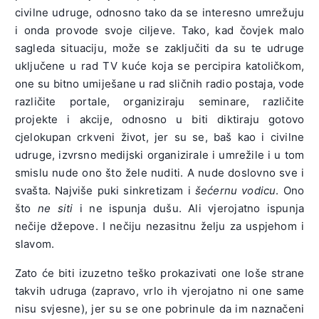
civilne udruge, odnosno tako da se interesno umrežuju
i onda provode svoje ciljeve. Tako, kad čovjek malo
sagleda situaciju, može se zaključiti da su te udruge
uključene u rad TV kuće koja se percipira katoličkom,
one su bitno umiješane u rad sličnih radio postaja, vode
različite portale, organiziraju seminare, različite
projekte i akcije, odnosno u biti diktiraju gotovo
cjelokupan crkveni život, jer su se, baš kao i civilne
udruge, izvrsno medijski organizirale i umrežile i u tom
smislu nude ono što žele nuditi. A nude doslovno sve i
svašta. Najviše puki sinkretizam i
šećernu vodicu
. Ono
što
ne siti
i ne ispunja dušu. Ali vjerojatno ispunja
nečije džepove. I nečiju nezasitnu želju za uspjehom i
slavom.
Zato će biti izuzetno teško prokazivati one loše strane
takvih udruga (zapravo, vrlo ih vjerojatno ni one same
nisu svjesne), jer su se one pobrinule da im naznačeni