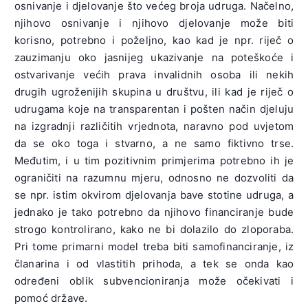
osnivanje i djelovanje što većeg broja udruga. Načelno,
njihovo osnivanje i njihovo djelovanje može biti
korisno, potrebno i poželjno, kao kad je npr. riječ o
zauzimanju oko jasnijeg ukazivanje na poteškoće i
ostvarivanje većih prava invalidnih osoba ili nekih
drugih ugroženijih skupina u društvu, ili kad je riječ o
udrugama koje na transparentan i pošten način djeluju
na izgradnji različitih vrjednota, naravno pod uvjetom
da se oko toga i stvarno, a ne samo fiktivno trse.
Međutim, i u tim pozitivnim primjerima potrebno ih je
ograničiti na razumnu mjeru, odnosno ne dozvoliti da
se npr. istim okvirom djelovanja bave stotine udruga, a
jednako je tako potrebno da njihovo financiranje bude
strogo kontrolirano, kako ne bi dolazilo do zloporaba.
Pri tome primarni model treba biti samofinanciranje, iz
članarina i od vlastitih prihoda, a tek se onda kao
određeni oblik subvencioniranja može očekivati i
pomoć države.