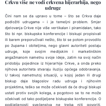
Crkvu više ne vodi crkvena hijerarhija, nego
udruge
Čini nam se da upravo u tome – što se Crkva daje
podložiti udrugama – i je temeljni problem. Smjer
djelovanja Crkve nije više vertikalan i piramidalan, tako
što bi npr. biskupske konferencije i biskupi propisivali
ili barem preporučivali nešto, što bi se potom provodilo
po župama i obiteljima, nego glavni autoriteti postaju
udruge, koje svojim medijskim i marketinškim
angažmanom nametnu svoje ideje, zatim na svoj način
pridobiju pojedince iz hijerarhije Crkve, a onda preko
njihova autoriteta stvaraju iluziju općega odobravanja.
U takvoj nametnutoj situaciji, u kojoj jedan ili drugi
biskup daje blagoslov radu udruga i njihovim
projektima, teško se može očekivati da će drugi biskupi
ustati protiv svojih kolega, a pogotovo se to ne može
očekivati od tako podijeljene biskupske konferencije. O
podijeljenosti svećenstva ne treba niti govoriti,