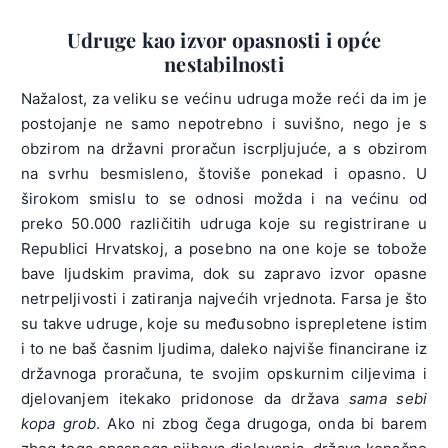
Udruge kao izvor opasnosti i opće
nestabilnosti
Nažalost, za veliku se većinu udruga može reći da im je
postojanje ne samo nepotrebno i suvišno, nego je s
obzirom na državni proračun iscrpljujuće, a s obzirom
na svrhu besmisleno, štoviše ponekad i opasno. U
širokom smislu to se odnosi možda i na većinu od
preko 50.000 različitih udruga koje su registrirane u
Republici Hrvatskoj, a posebno na one koje se tobože
bave ljudskim pravima, dok su zapravo izvor opasne
netrpeljivosti i zatiranja najvećih vrjednota. Farsa je što
su takve udruge, koje su međusobno isprepletene istim
i to ne baš časnim ljudima, daleko najviše financirane iz
državnoga proračuna, te svojim opskurnim ciljevima i
djelovanjem itekako pridonose da država
sama sebi
kopa grob
. Ako ni zbog čega drugoga, onda bi barem