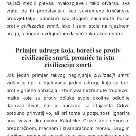
najjači mediji pjevaju hvalospjeve i tako otvaraju sva
vrata, da ih predstavljaju kao suvremene kršćanske
prosvjetitelje, odnosno kao Bogom nadahnute borce
protiv
civilizacije smrti,
iako i sami stoje na njezinom
pragu, s nogom uzdignutom da već zakorakne unutra.
Primjer udruge koja, boreći se protiv
civilizacije smrti, promiče tu istu
civilizaciju smrti
Još jedan primjer takvog naginjanja
civilizaciji smrti
vidljiv je npr. u djelovanju jedne udruge koja se bori
protiv grijeha pobačaja i zbrinjava nezbrinute trudnice i
majke koje su protiv odluke svoje okoline odlučile
darovati život, što je naravno sa stajališta Crkve
potpuno prihvatljivo, ali pri tome u potpunosti ignorira
onaj važan dio nauka Katoličke Crkve koji govori o
predbračnom, bračnom i izvanbračnom moralu. Drugim
riječima, moglo bi se reći kako ona posljedično djeluje