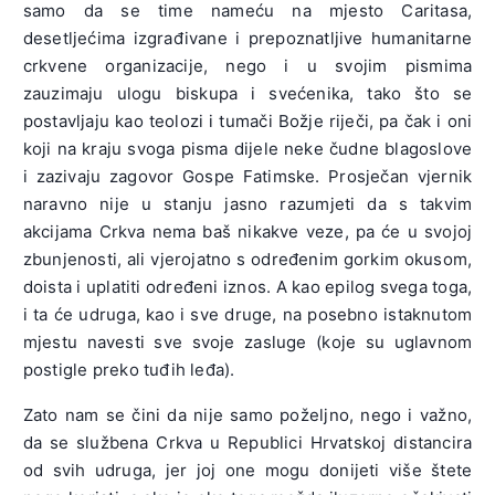
samo da se time nameću na mjesto Caritasa,
desetljećima izgrađivane i prepoznatljive humanitarne
crkvene organizacije, nego i u svojim pismima
zauzimaju ulogu biskupa i svećenika, tako što se
postavljaju kao teolozi i tumači Božje riječi, pa čak i oni
koji na kraju svoga pisma dijele neke čudne blagoslove
i zazivaju zagovor Gospe Fatimske. Prosječan vjernik
naravno nije u stanju jasno razumjeti da s takvim
akcijama Crkva nema baš nikakve veze, pa će u svojoj
zbunjenosti, ali vjerojatno s određenim gorkim okusom,
doista i uplatiti određeni iznos. A kao epilog svega toga,
i ta će udruga, kao i sve druge, na posebno istaknutom
mjestu navesti sve svoje zasluge (koje su uglavnom
postigle preko tuđih leđa).
Zato nam se čini da nije samo poželjno, nego i važno,
da se službena Crkva u Republici Hrvatskoj distancira
od svih udruga, jer joj one mogu donijeti više štete