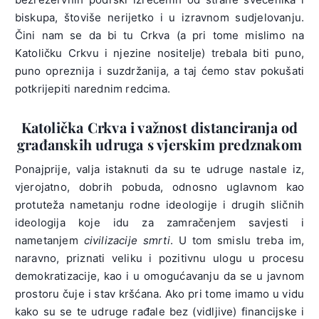
biskupa, štoviše nerijetko i u izravnom sudjelovanju.
Čini nam se da bi tu Crkva (a pri tome mislimo na
Katoličku Crkvu i njezine nositelje) trebala biti puno,
puno opreznija i suzdržanija, a taj ćemo stav pokušati
potkrijepiti narednim redcima.
Katolička Crkva i važnost distanciranja od
građanskih udruga s vjerskim predznakom
Ponajprije, valja istaknuti da su te udruge nastale iz,
vjerojatno, dobrih pobuda, odnosno uglavnom kao
protuteža nametanju rodne ideologije i drugih sličnih
ideologija koje idu za zamračenjem savjesti i
nametanjem
civilizacije smrti
. U tom smislu treba im,
naravno, priznati veliku i pozitivnu ulogu u procesu
demokratizacije, kao i u omogućavanju da se u javnom
prostoru čuje i stav kršćana. Ako pri tome imamo u vidu
kako su se te udruge rađale bez (vidljive) financijske i