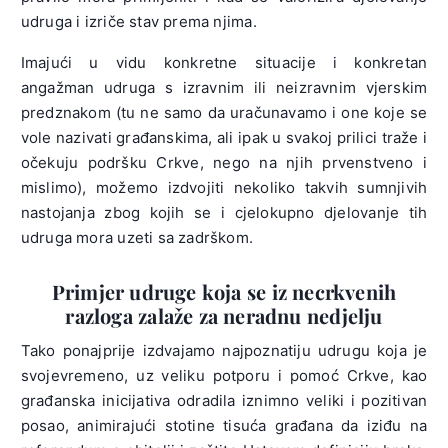
udruga i izriče stav prema njima.
Imajući u vidu konkretne situacije i konkretan
angažman udruga s izravnim ili neizravnim vjerskim
predznakom (tu ne samo da uračunavamo i one koje se
vole nazivati građanskima, ali ipak u svakoj prilici traže i
očekuju podršku Crkve, nego na njih prvenstveno i
mislimo), možemo izdvojiti nekoliko takvih sumnjivih
nastojanja zbog kojih se i cjelokupno djelovanje tih
udruga mora uzeti sa zadrškom.
Primjer udruge koja se iz necrkvenih
razloga zalaže za neradnu nedjelju
Tako ponajprije izdvajamo najpoznatiju udrugu koja je
svojevremeno, uz veliku potporu i pomoć Crkve, kao
građanska inicijativa odradila iznimno veliki i pozitivan
posao, animirajući stotine tisuća građana da iziđu na