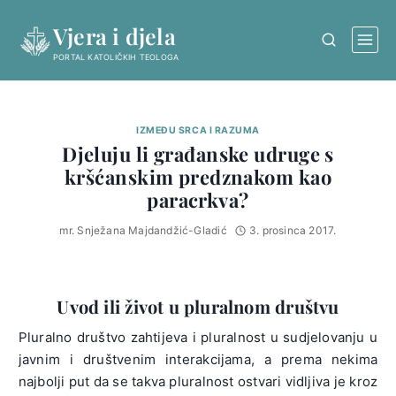
Skip
Vjera i djela
to
content
PORTAL KATOLIČKIH TEOLOGA
IZMEĐU SRCA I RAZUMA
Djeluju li građanske udruge s
kršćanskim predznakom kao
paracrkva?
mr. Snježana Majdandžić-Gladić
3. prosinca 2017.
Uvod ili život u pluralnom društvu
Pluralno društvo zahtijeva i pluralnost u sudjelovanju u
javnim i društvenim interakcijama, a prema nekima
najbolji put da se takva pluralnost ostvari vidljiva je kroz