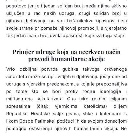
pogotovo jer je i jedan solidan broj među njima aktivno
uključen u rad nekih udruga, drugi solidan broj u
njihovu djelovanju ne vidi baš nikakvu opasnost i sa
svoje strane pripomaže njihovoj promociji, a vjerojatno
tek jedan manji broj uviđa opasnosti koje iza toga stoje.
Primjer udruge koja na necrkven način
provodi humanitarne akcije
Vrlo ozbiljna potvrda gubitka takvoga crkvenoga
autoriteta može se npr. vidjeti u djelovanju još jedne od
udruga s vjerskim predznakom, a koja je prepoznatljiva
po tome što se bori protiv rodne ideologije i
militantnoga sekularizma. Ona tako raznim ciljanim
adresatima (čitaj: vjernicima katolicima) diljem
Republike Hrvatske šalje pisma, slike i kalendare s
likom Gospe Fatimske, potičući ih da svojom donacijom
pomognu ostvarenju njihovih humanitarnih akcija. Ne