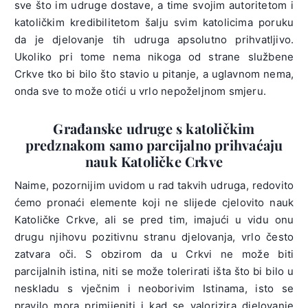
sve što im udruge dostave, a time svojim autoritetom i
katoličkim kredibilitetom šalju svim katolicima poruku
da je djelovanje tih udruga apsolutno prihvatljivo.
Ukoliko pri tome nema nikoga od strane službene
Crkve tko bi bilo što stavio u pitanje, a uglavnom nema,
onda sve to može otići u vrlo nepoželjnom smjeru.
Građanske udruge s katoličkim
predznakom samo parcijalno prihvaćaju
nauk Katoličke Crkve
Naime, pozornijim uvidom u rad takvih udruga, redovito
ćemo pronaći elemente koji ne slijede cjelovito nauk
Katoličke Crkve, ali se pred tim, imajući u vidu onu
drugu njihovu pozitivnu stranu djelovanja, vrlo često
zatvara oči. S obzirom da u Crkvi ne može biti
parcijalnih istina, niti se može tolerirati išta što bi bilo u
neskladu s vječnim i neoborivim Istinama, isto se
pravilo mora primijeniti i kad se valorizira djelovanje