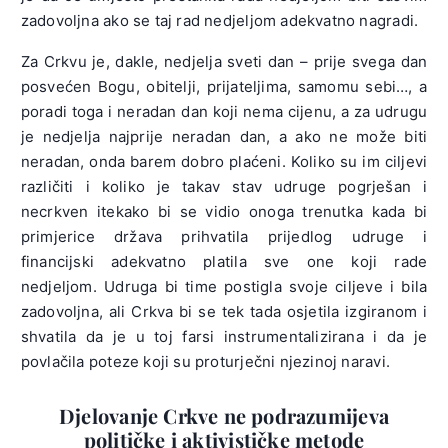
zadovoljna ako se taj rad nedjeljom adekvatno nagradi.
Za Crkvu je, dakle, nedjelja sveti dan – prije svega dan
posvećen Bogu, obitelji, prijateljima, samomu sebi…, a
poradi toga i neradan dan koji nema cijenu, a za udrugu
je nedjelja najprije neradan dan, a ako ne može biti
neradan, onda barem dobro plaćeni. Koliko su im ciljevi
različiti i koliko je takav stav udruge pogrješan i
necrkven itekako bi se vidio onoga trenutka kada bi
primjerice država prihvatila prijedlog udruge i
financijski adekvatno platila sve one koji rade
nedjeljom. Udruga bi time postigla svoje ciljeve i bila
zadovoljna, ali Crkva bi se tek tada osjetila izgiranom i
shvatila da je u toj farsi instrumentalizirana i da je
povlačila poteze koji su proturječni njezinoj naravi.
Djelovanje Crkve ne podrazumijeva
političke i aktivističke metode