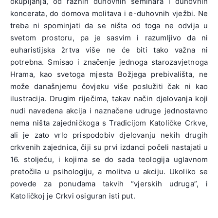
okupljanja, od raznih duhovnih seminara i duhovnih
koncerata, do domova molitava i e-duhovnih vježbi. Ne
treba ni spominjati da se ništa od toga ne odvija u
svetom prostoru, pa je sasvim i razumljivo da ni
euharistijska žrtva više ne će biti tako važna ni
potrebna. Smisao i značenje jednoga starozavjetnoga
Hrama, kao svetoga mjesta Božjega prebivališta, ne
može današnjemu čovjeku više poslužiti čak ni kao
ilustracija. Drugim riječima, takav način djelovanja koji
nudi navedena akcija i naznačene udruge jednostavno
nema ništa zajedničkoga s Tradicijom Katoličke Crkve,
ali je zato vrlo prispodobiv djelovanju nekih drugih
crkvenih zajednica, čiji su prvi izdanci počeli nastajati u
16. stoljeću, i kojima se do sada teologija uglavnom
pretočila u psihologiju, a molitva u akciju. Ukoliko se
povede za ponudama takvih “vjerskih udruga”, i
Katoličkoj je Crkvi osiguran isti put.