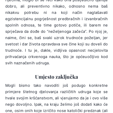
dobro, ali preventivno nikako, odnosno nema baš
nikakvu potrebu ni na koji način naglašavati
egzistencijalnu pogrješnost predbračnih i izvanbračnih
spolnih odnosa, te time gotovo potiče, ili barem ne
sprječava da dođe do “neželjenoga začeća”. Po njoj je,
naime, čini se, baš svaki uzrok trudnoće poželjan, jer
svetost i dar života opravdava sve čine koji su doveli do
trudnoće. I tu je, dakle, vidljiva opasnost necjelovita
prihvaćanja crkvenoga nauka, što je općeuočljivo kod
svih naznačenih udruga.
Umjesto zaključka
Mogli bismo tako navoditi još podugo konkretne
primjere štetnog djelovanja različitih udruga koje se
hvale svojim kršćanstvom, ali vjerujemo da je i ovo više
nego dovoljno. Ipak, na kraju želimo još dodati kako će
one, osim onih koje izričito nose katolički predznak (ali