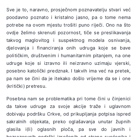
Sve je to, naravno, prosječnom poznavatelju stvari već
poodavno poznato i kristalno jasno, pa o tome nema
potrebe na ovom mjestu trošiti puno riječi. Ono na što
ovdje želimo skrenuti pozornost, tiče se preslikavanja
takvog maglovitog i suspektnog modela osnivanja,
djelovanja i financiranja onih udruga koje se bave
političkim, društvenim i humanitarnim pitanjem, na one
udruge koje si izravno ili neizravno uzimaju vjerski,
posebno katolički predznak. I takvih ima već na pretek,
pa nam se čini da je itekako došlo vrijeme da se i one
(kritički) pretresu.
Posebna nam se problematika pri tome čini u činjenici
da takve udruge za svoje akcije traže i uglavnom
dobivaju podršku Crkve, od prikupljanja potpisa ispred
sakralnih objekata, preko oglašavanja unutar župnih
glasila i(li) oglasnih ploča, pa sve do javnih i
bezrezervnih podrški izrečenih od strane svećenika i