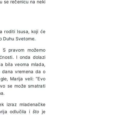
tu se rečenicu na neki
 roditi Isusa, koji će
i po Duhu Svetome.
a. S pravom možemo
ćnosti. I onda dolazi
ada bila veoma mlada,
iko dana vremena da o
le, Marija veli: “Evo
 ovo se može smatrati
ma.
tek izraz mladenačke
ija odlučila i
što
je