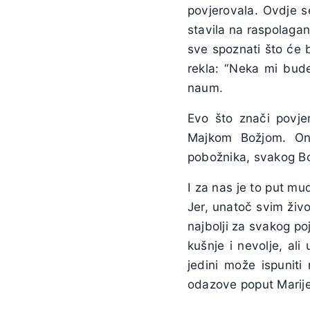
povjerovala. Ovdje 
stavila na raspolagan
sve spoznati što će b
rekla: “Neka mi bude 
naum.
Evo što znači povje
Majkom Božjom. On
pobožnika, svakog Bož
I za nas je to put mu
Jer, unatoč svim živ
najbolji za svakog poj
kušnje i nevolje, al
jedini može ispunit
odazove poput Marije.