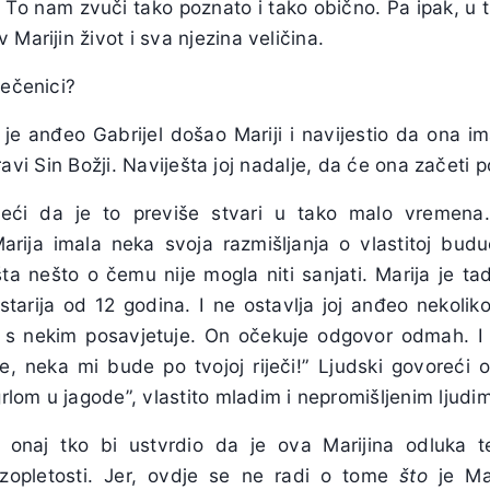
!” To nam zvuči tako poznato i tako obično. Pa ipak, u 
Marijin život i sva njezina veličina.
rečenici?
je anđeo Gabrijel došao Mariji i navijestio da ona ima
 i pravi Sin Božji. Naviješta joj nadalje, da će ona začet
eći da je to previše stvari u tako malo vremen
Marija imala neka svoja razmišljanja o vlastitoj budu
ešta nešto o čemu nije mogla niti sanjati. Marija je t
 starija od 12 godina. I ne ostavlja joj anđeo nekol
 s nekim posavjetuje. On očekuje odgovor odmah. I g
, neka mi bude po tvojoj riječi!” Ljudski govoreći
lom u jagode”, vlastito mladim i nepromišljenim ljudi
 onaj tko bi ustvrdio da je ova Marijina odluka 
brzopletosti. Jer, ovdje se ne radi o tome
što
je Mar