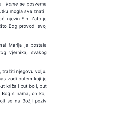
a i
kome
se posvema
utku mogla sve znati i
ći njezin Sin. Zato je
i što Bog provodi svoj
a! Marija je postala
g vjernika, svakog
tražiti njegovu volju.
as vodi putem koji je
t križa i put boli, put
e Bog s nama, on koji
ji se na Božji poziv