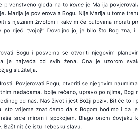
se prvenstveno gleda na to
kome
je Marija povjeroval
je. Marija je povjerovala Bogu. Nije Marija u tome tren
iti s njezinim životom i kakvim će putovima morati pro
po riječi tvojoj!” Dovoljno joj je bilo što Bog zna, 
rovati Bogu i posvema se otvoriti njegovim planovim
a je najveća od svih žena. Ona je uzorom svako
jeg služitelja.
drosti. Povjerovati Bogu, otvoriti se njegovim naumima, 
otnim nedaćama, bolje rečeno, upravo po njima, Bog n
edinog od nas. Naš život i jest Božji poziv. Bit će to i pu
i u isto vrijeme znat ćemo da s Bogom hodimo i da j
i naše srce mirom i spokojem. Blago onom čovjeku ko
 Baštinit će istu nebesku slavu.