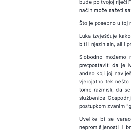
bude po tvojoj riječi
način može sažeti sav 
Što je posebno u toj 
Luka izvješćuje kako 
biti i njezin sin, ali
Slobodno možemo r
pretpostaviti da je 
anđeo koji joj navij
vjerojatno tek nešto
tome razmisli, da se
službenice Gospodnje
postupkom zvanim “gr
Uvelike bi se varao
nepromišljenosti i 