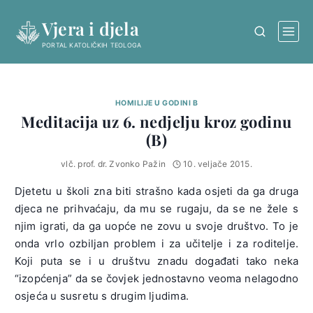
Skip
Vjera i djela
to
content
PORTAL KATOLIČKIH TEOLOGA
HOMILIJE U GODINI B
Meditacija uz 6. nedjelju kroz godinu
(B)
vlč. prof. dr. Zvonko Pažin
10. veljače 2015.
Djetetu u školi zna biti strašno kada osjeti da ga druga
djeca ne prihvaćaju, da mu se rugaju, da se ne žele s
njim igrati, da ga uopće ne zovu u svoje društvo. To je
onda vrlo ozbiljan problem i za učitelje i za roditelje.
Koji puta se i u društvu znadu događati tako neka
“izopćenja” da se čovjek jednostavno veoma nelagodno
osjeća u susretu s drugim ljudima.