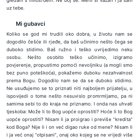
gledam s milosrđem. Ne boj se. Meni si važan i ja sam
uz tebe.
Mi gubavci
Koliko se god mi trudili oko dobra, u životu nam se
dogodilo češće ili rjeđe, da baš učinimo nešto čega se
duboko stidimo. Baš ružno i teško uvrijedimo neku
osobu. Nešto osobito teško učinimo, izigramo
povjerenje, propustimo pomoći nevoljniku (a mogli smo
bez puno poteškoća), pokažemo duboku nezahvalnost
prema Bogu. Dogodilo nam se da se duboko stidimo.
Ne usuđujemo se to priznati niti najboljem prijatelju, u
ispovijedi o tome nešto nesuvislo promrmljamo, pa ni
samima sebi to do kraja ne priznamo. I onda nas uhvati
tjeskoba: Može li to Bog uopće oprostiti? Hoće li to Bog
uopće oprostiti? Nisam li ja proigrao i previše “kredita”
kod Boga? Nije li i on već digao ruke od mene? Nisam li
i ja već onaj “otpisani”, onaj oko kojeg se ne vrijedi više