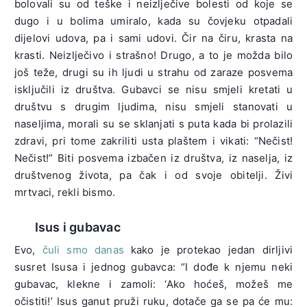
bolovali su od teške i neizlječive bolesti od koje se
dugo i u bolima umiralo, kada su čovjeku otpadali
dijelovi udova, pa i sami udovi. Čir na čiru, krasta na
krasti. Neizlječivo i strašno! Drugo, a to je možda bilo
još teže, drugi su ih ljudi u strahu od zaraze posvema
isključili iz društva. Gubavci se nisu smjeli kretati u
društvu s drugim ljudima, nisu smjeli stanovati u
naseljima, morali su se sklanjati s puta kada bi prolazili
zdravi, pri tome zakriliti usta plaštem i vikati: “Nečist!
Nečist!” Biti posvema izbačen iz društva, iz naselja, iz
društvenog života, pa čak i od svoje obitelji. Živi
mrtvaci, rekli bismo.
Isus i gubavac
Evo,
čuli smo danas
kako je protekao jedan dirljivi
susret Isusa i jednog gubavca: “I dođe k njemu neki
gubavac, klekne i zamoli: ‘Ako hoćeš, možeš me
očistiti!’ Isus ganut pruži ruku, dotače ga se pa će mu: