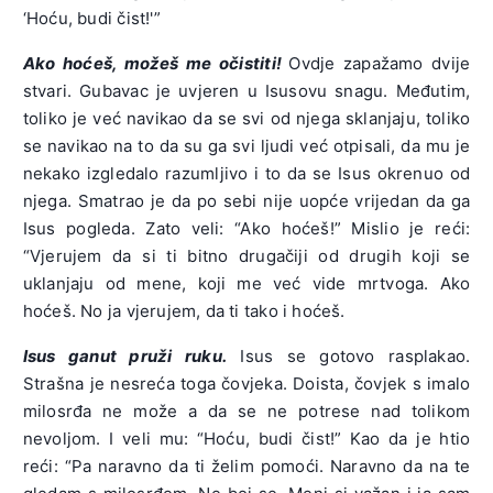
‘Hoću, budi čist!'”
Ako hoćeš, možeš me očistiti!
Ovdje zapažamo dvije
stvari. Gubavac je uvjeren u Isusovu snagu. Međutim,
toliko je već navikao da se svi od njega sklanjaju, toliko
se navikao na to da su ga svi ljudi već otpisali, da mu je
nekako izgledalo razumljivo i to da se Isus okrenuo od
njega. Smatrao je da po sebi nije uopće vrijedan da ga
Isus pogleda. Zato veli: “Ako hoćeš!” Mislio je reći:
“Vjerujem da si ti bitno drugačiji od drugih koji se
uklanjaju od mene, koji me već vide mrtvoga. Ako
hoćeš. No ja vjerujem, da ti tako i hoćeš.
Isus ganut pruži ruku.
Isus se gotovo rasplakao.
Strašna je nesreća toga čovjeka. Doista, čovjek s imalo
milosrđa ne može a da se ne potrese nad tolikom
nevoljom. I veli mu: “Hoću, budi čist!” Kao da je htio
reći: “Pa naravno da ti želim pomoći. Naravno da na te