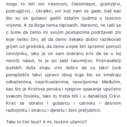
mogu to biti oni nesnosni, častohlepni, gramzljivi,
podrugljivci… Ukratko, oni koji nam se gade, baš kao
što su se gubavci gadili ostalim ljudima u Isusovo
vrijeme. A za Boga nema otpisanih. Naravno, ne radi se
o tome da ćemo mi svojim postupcima podržavati zlo
koje netko čini, ali da ćemo itekako dobro razlikovati
grijeh od grešnika, da ćemo uvijek biti spremni pomoći
nevoljniku, iako je on sam dobrano kriv da se u toj
nevolji nalazi, to je po sebi razumljivo. Poznavatelji
ljudskih duša znaju vrlo dobro da su takvi ljudi
ponajčešće takvi upravo zbog toga što se smatraju
odbačenima, neprihvaćenima, nevoljenima. Međutim,
kao što je Kristova poruka i njegovo spasenje upućeno
svakom čovjeku, tako to treba biti i u današnjoj Crkvi.
Krist se obratio i gubavcu i cariniku i desnom
razbojniku i strancu i djetetu i ženi preljubnici.
Tako to čini Isus? A mi, Isusovi učenici?