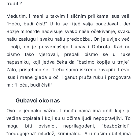
truditi?
Međutim, i meni u takvim i sličnim prilikama Isus veli:
“Hoću, budi čist!” U tu se riječ valja pouzdavati. Jer
Božje milosrđe nadvisuje svako naše očekivanje, svaku
našu zaslugu i svaku našu predodžbu. On je uvijek veći
i bolji, on je posvemašnja Ljubav i Dobrota. Kad ne
bismo tako vjerovali, predali bismo se u ruke
napasniku, koji jedva čeka da “bacimo koplje u trnje”.
Zato, prisjetimo se. Treba samo iskreno zavapiti. I evo,
Isus i mene gleda u oči i ganut pruža ruku i progovara
mi: “Hoću, budi čist!”
Gubavci oko nas
Ovo je jednako važno. I među nama ima onih koje je
većina otpisala i koji su u očima ljudi nepopravljivi. To
mogu biti ovisnici, neprilagođeni, “bezbožnici”,
“neodgojena” mladež, kriminalci… A u našim obiteljima