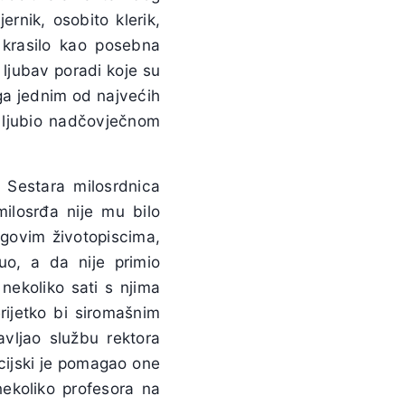
ernik, osobito klerik,
 krasilo kao posebna
 ljubav poradi koje su
 ga jednim od najvećih
a ljubio nadčovječnom
i Sestara milosrdnica
ilosrđa nije mu bilo
govim životopiscima,
uo, a da nije primio
 nekoliko sati s njima
rijetko bi siromašnim
vljao službu rektora
ncijski je pomagao one
nekoliko profesora na