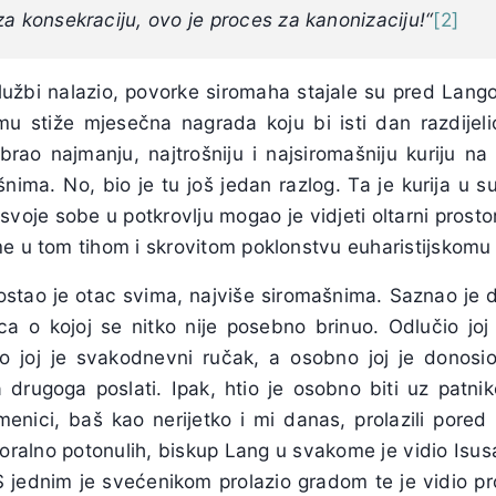
za konsekraciju, ovo je proces za kanonizaciju!“
[2]
lužbi nalazio, povorke siromaha stajale su pred Lang
u stiže mjesečna nagrada koju bi isti dan razdijel
rao najmanju, najtrošniju i najsiromašniju kuriju n
nima. No, bio je tu još jedan razlog. Ta je kurija u s
 svoje sobe u potkrovlju mogao je vidjeti oltarni prosto
me u tom tihom i skrovitom poklonstvu euharistijskomu 
stao je otac svima, najviše siromašnima. Saznao je 
ica o kojoj se nitko nije posebno brinuo. Odlučio joj 
 joj je svakodnevni ručak, a osobno joj je donosio
drugoga poslati. Ipak, htio je osobno biti uz patni
enici, baš kao nerijetko i mi danas, prolazili pored 
moralno potonulih, biskup Lang u svakome je vidio Isu
S jednim je svećenikom prolazio gradom te je vidio pro