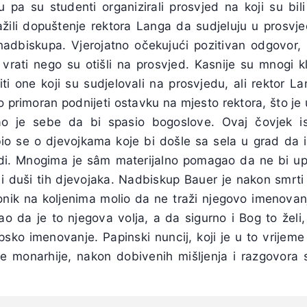
u pa su studenti organizirali prosvjed na koji su bili
ažili dopuštenje rektora Langa da sudjeluju u prosvjed
 nadbiskupa. Vjerojatno očekujući pozitivan odgovor, 
rati nego su otišli na prosvjed. Kasnije su mnogi kle
iti one koji su sudjelovali na prosvjedu, ali rektor Lan
 primoran podnijeti ostavku na mjesto rektora, što je 
ao je sebe da bi spasio bogoslove. Ovaj čovjek is
io se o djevojkama koje bi došle sa sela u grad da 
judi. Mnogima je sâm materijalno pomagao da ne bi u
elu i duši tih djevojaka. Nadbiskup Bauer je nakon smr
onik na koljenima molio da ne traži njegovo imenova
o da je to njegova volja, a da sigurno i Bog to želi,
kupsko imenovanje. Papinski nuncij, koji je u to vrije
e monarhije, nakon dobivenih mišljenja i razgovora