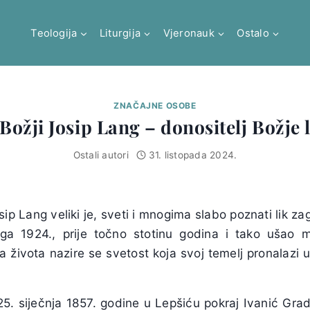
Teologija
Liturgija
Vjeronauk
Ostalo
ZNAČAJNE OSOBE
Božji Josip Lang – donositelj Božje 
Ostali autori
31. listopada 2024.
sip Lang veliki je, sveti i mnogima slabo poznati lik za
ga 1924., prije točno stotinu godina i tako ušao 
 života nazire se svetost koja svoj temelj pronalazi 
25. siječnja 1857. godine u Lepšiću pokraj Ivanić Gra