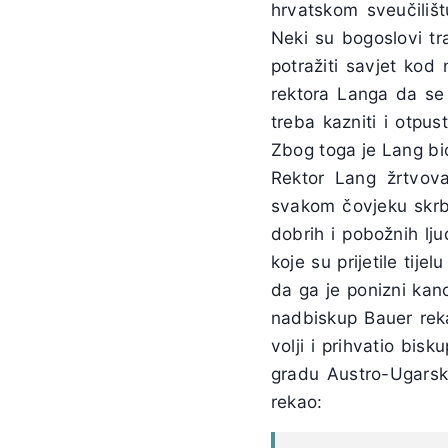
hrvatskom sveučilišt
Neki su bogoslovi tr
potražiti savjet kod
rektora Langa da se v
treba kazniti i otpust
Zbog toga je Lang bio
Rektor Lang žrtvov
svakom čovjeku skrb
dobrih i pobožnih l
koje su prijetile tij
da ga je ponizni kan
nadbiskup Bauer reka
volji i prihvatio bis
gradu Austro-Ugarsk
rekao: