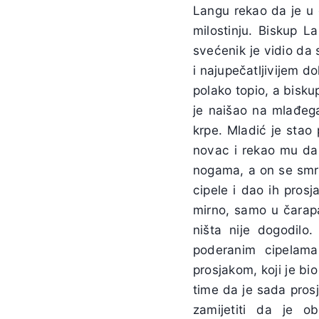
Langu rekao da je u 
milostinju. Biskup L
svećenik je vidio da
i najupečatljivijem d
polako topio, a bisk
je naišao na mlađeg
krpe. Mladić je stao
novac i rekao mu da
nogama, a on se smrz
cipele i dao ih pros
mirno, samo u čarapa
ništa nije dogodilo.
poderanim cipelama
prosjakom, koji je bi
time da je sada pros
zamijetiti da je o