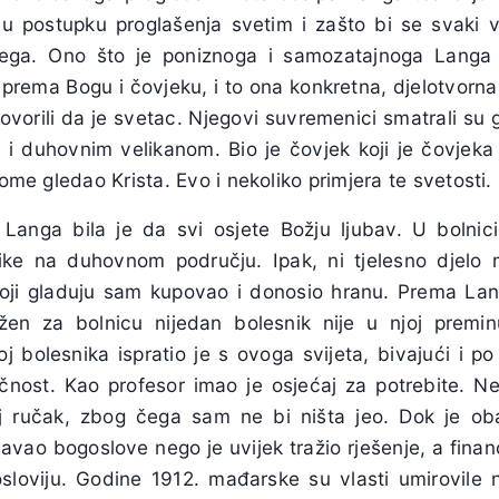
i u postupku proglašenja svetim i zašto bi se svaki vj
jega. Ono što je poniznoga i samozatajnoga Langa
v prema Bogu i čovjeku, i to ona konkretna, djelotvorna
ovorili da je svetac. Njegovi suvremenici smatrali su
i duhovnim velikanom. Bio je čovjek koji je čovjek
kome gledao Krista. Evo i nekoliko primjera te svetosti.
Langa bila je da svi osjete Božju ljubav. U bolnic
ike na duhovnom području. Ipak, ni tjelesno djelo m
koji gladuju sam kupovao i donosio hranu. Prema Lan
en za bolnicu nijedan bolesnik nije u njoj premin
j bolesnika ispratio je s ovoga svijeta, bivajući i po
ječnost. Kao profesor imao je osjećaj za potrebite. Ne
 ručak, zbog čega sam ne bi ništa jeo. Dok je oba
javao bogoslove nego je uvijek tražio rješenje, a fina
gosloviju. Godine 1912. mađarske su vlasti umirovile 