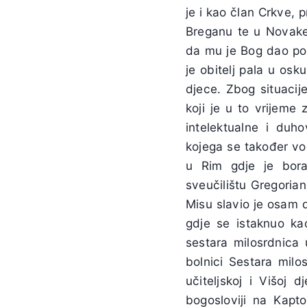
je i kao član Crkve, 
Breganu te u Novake
da mu je Bog dao pos
je obitelj pala u os
djece. Zbog situacij
koji je u to vrijeme
intelektualne i duh
kojega se također vo
u Rim gdje je bor
sveučilištu Gregoria
Misu slavio je osam 
gdje se istaknuo ka
sestara milosrdnica 
bolnici Sestara milo
učiteljskoj i Višoj
bogosloviji na Kapt