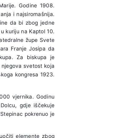
 Marije. Godine 1908.
anja i najsiromašnija.
dine da bi zbog jedne
 u kuriju na Kaptol 10.
katedralne župe Svete
ara Franje Josipa da
kupa. Za biskupa je
 njegova svetost koja
jskoga kongresa 1923.
000 vjernika. Godinu
Dolcu, gdje iščekuje
 Stepinac pokrenuo je
uočiti elemente zbog