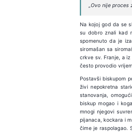
„Ovo nije proces 
Na kojoj god da se s
su dobro znali kad m
spomenuto da je izab
siromašan sa siromaš
crkve sv. Franje, a iz
često provodio vrije
Postavši biskupom po
živi nepokretna star
stanovanja, omogućio
biskup mogao i koga 
mnogi njegovi suvrem
pijanaca, kockara i 
čime je raspolagao. 