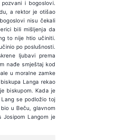
 pozvani i bogoslovi.
u, a rektor je otišao
bogoslovi nisu čekali
rici bili mišljenja da
g to nije htio učiniti.
učinio po poslušnosti.
krene ljubavi prema
im nađe smještaj kod
pale u moralne zamke
ti biskupa Langa rekao
nje biskupom. Kada je
 Lang se podložio toj
me bio u Beču, glavnom
 s Josipom Langom je