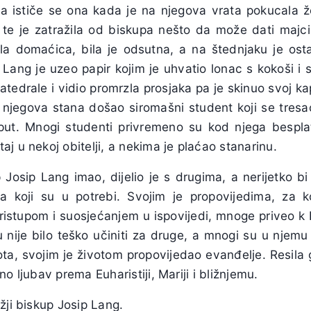
a ističe se ona kada je na njegova vrata pokucala ž
te je zatražila od biskupa nešto da može dati majc
ila domaćica, bila je odsutna, a na štednjaku je osta
 Lang je uzeo papir kojim je uhvatio lonac s kokoši i 
katedrale i vidio promrzla prosjaka pa je skinuo svoj ka
a njegova stana došao siromašni student koji se tresa
ut. Mnogi studenti privremeno su kod njega besplat
j u nekoj obitelji, a nekima je plaćao stanarinu.
 Josip Lang imao, dijelio je s drugima, a nerijetko bi
 koji su u potrebi. Svojim je propovijedima, za k
pristupom i suosjećanjem u ispovijedi, mnoge priveo k
u nije bilo teško učiniti za druge, a mnogi su u njemu
ota, svojim je životom propovijedao evanđelje. Resila 
o ljubav prema Euharistiji, Mariji i bližnjemu.
žji biskup Josip Lang.