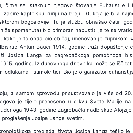
u, čime se istaknulo njegovo štovanje Euharistije i
izabire kaptolsku kuriju na broju 10, koja je bila najm
ktorom bogoslovije. Tu je službu obnašao četiri go
i niže spomenuta) bio primoran napustiti je te se vratio
, kako je to onda bio običaj, imenovan je župnikom 
dbiskup Antun Bauer 1914. godine traži dopuštenje c
dloži Josipa Langa za zagrebačkoga pomoćnoga bis
 1915. godine. Iz duhovnoga dnevnika može se iščitati
 odlukama i samokritici. Bio je organizator euharisti
oju, a samom sprovodu prisustvovalo je više od 20.
egovo je tijelo preneseno u crkvu Svete Marije na 
tudenoga 1943. godine zagrebački nadbiskup Alojzije
 proglašenje Josipa Langa svetim.
kronološkoga pregleda života Josipa Langa teško je 