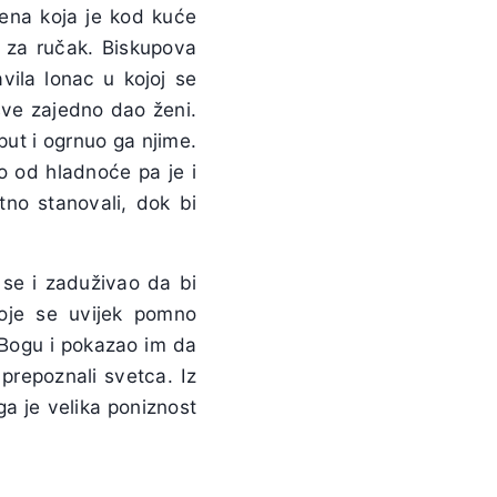
ena koja je kod kuće
i za ručak. Biskupova
vila lonac u kojoj se
sve zajedno dao ženi.
put i ogrnuo ga njime.
o od hladnoće pa je i
no stanovali, dok bi
 se i zaduživao da bi
oje se uvijek pomno
 Bogu i pokazao im da
 prepoznali svetca. Iz
ga je velika poniznost