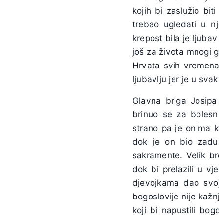
kojih bi zaslužio bit
trebao ugledati u n
krepost bila je ljuba
još za života mnogi g
Hrvata svih vremena 
ljubavlju jer je u sva
Glavna briga Josipa 
brinuo se za bolesn
strano pa je onima 
dok je on bio zaduž
sakramente. Velik bro
dok bi prelazili u v
djevojkama dao svoj
bogoslovije nije kažn
koji bi napustili bo