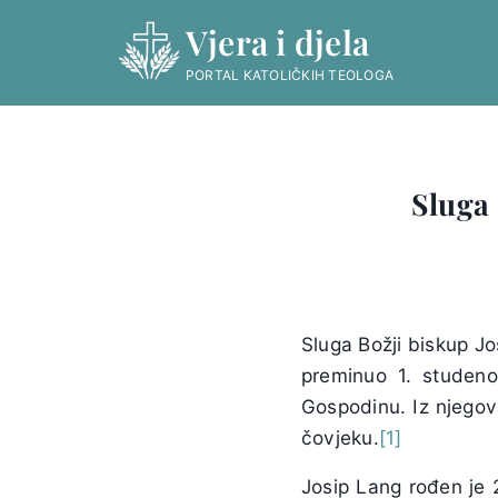
Skip
Vjera i djela
to
content
PORTAL KATOLIČKIH TEOLOGA
Sluga 
Sluga Božji biskup Jo
preminuo 1. studeno
Gospodinu. Iz njegova
čovjeku.
[1]
Josip Lang rođen je 