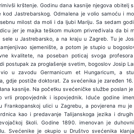
primivši krštenje. Godinu dana kasnije njegova obitelj 
 kod Jastrebarskog. Odmalena je volio samoću i mol
ebnu milost da moli i da ljubi Mariju. Sa sedam god
kudicu jer je majka teškom mukom privređivala da bi m
e sele u Jastrebarsko, a na kraju u Zagreb. Tu je Josi
 zamjenjivao sjemenište, a potom je stupio u bogoslov
ovne kvalitete, na poseban poticaj svoga profesora
di postupak za proglašenje svetim, bogoslov Josip Lan
avio u zavodu Germanicum et Hungaricum, a stu
na, gdje postiže doktorat. Za svećenika je zaređen 16.
dana kasnije. Na početku svećeničke službe poslan je 
o vrli propovjednik i ispovjednik. Iduće godine im
u Frankopanskoj ulici u Zagrebu, a povjerena mu je
srdnica kao i predavanje Talijanskoga jezika i drug
 djevojačkoj školi. Godine 1890. imenovan je duhov
olu. Svećenike je okupio u Društvo svećenika klanja