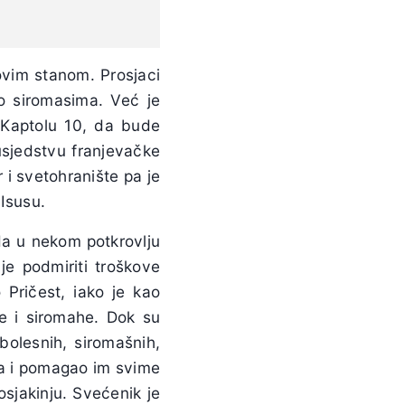
ovim stanom. Prosjaci
io siromasima. Već je
a Kaptolu 10, da bude
usjedstvu franjevačke
r i svetohranište pa je
Isusu.
da u nekom potkrovlju
je podmiriti troškove
 Pričest, iako je kao
ke i siromahe. Dok su
bolesnih, siromašnih,
sa i pomagao im svime
sjakinju. Svećenik je