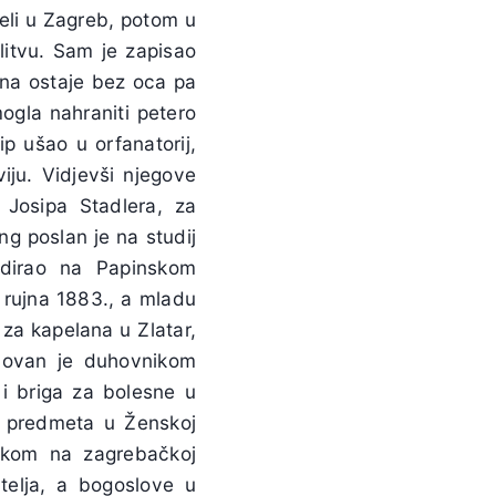
seli u Zagreb, potom u
itvu. Sam je zapisao
ina ostaje bez oca pa
ogla nahraniti petero
p ušao u orfanatorij,
iju. Vidjevši njegove
 Josipa Stadlera, za
g poslan je na studij
dirao na Papinskom
 rujna 1883., a mladu
za kapelana u Zlatar,
enovan je duhovnikom
 i briga za bolesne u
ih predmeta u Ženskoj
nikom na zagrebačkoj
telja, a bogoslove u