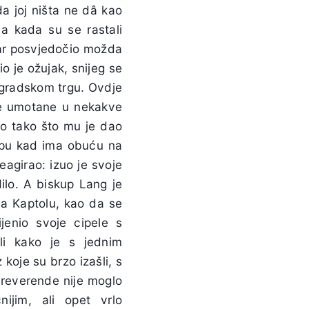
a joj ništa ne dâ kao
 a kada su se rastali
tar posvjedočio možda
o je ožujak, snijeg se
 gradskom trgu. Ovdje
le umotane u nekakve
io tako što mu je dao
upu kad ima obuću na
agirao: izuo je svoje
ilo. A biskup Lang je
na Kaptolu, kao da se
ijenio svoje cipele s
li kako je s jednim
koje su brzo izašli, s
 reverende nije moglo
ijim, ali opet vrlo