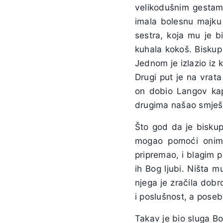
velikodušnim gestam
imala bolesnu majku 
sestra, koja mu je b
kuhala kokoš. Biskup
Jednom je izlazio iz 
Drugi put je na vrat
on dobio Langov kap
drugima našao smješta
Što god da je biskup
mogao pomoći onima
pripremao, i blagim 
ih Bog ljubi. Ništa m
njega je zračila dobr
i poslušnost, a posebn
Takav je bio sluga Bo