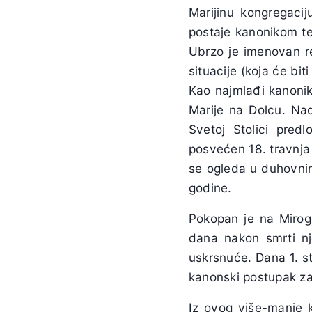
Marijinu kongregacij
postaje kanonikom te 
Ubrzo je imenovan re
situacije (koja će bit
Kao najmlađi kanonik
Marije na Dolcu. Na
Svetoj Stolici pre
posvećen 18. travnja
se ogleda u duhovnim
godine.
Pokopan je na Mirog
dana nakon smrti nj
uskrsnuće. Dana 1. s
kanonski postupak za
Iz ovog više-manje 