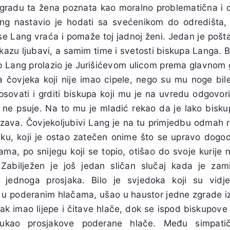
gradu ta žena poznata kao moralno problematična i d
ang nastavio je hodati sa svećenikom do odredišta,
 se Lang vraća i pomaže toj jadnoj ženi. Jedan je poš
okazu ljubavi, a samim time i svetosti biskupa Langa. Bi
up Lang prolazio je Jurišićevom ulicom prema glavnom
a čovjeka koji nije imao cipele, nego su mu noge bi
 psovati i grditi biskupa koji mu je na uvredu odgovor
 ne psuje. Na to mu je mladić rekao da je lako bisk
ava. Čovjekoljubivi Lang je na tu primjedbu odmah re
jaku, koji je ostao zatečen onime što se upravo dogod
ma, po snijegu koji se topio, otišao do svoje kurije 
 Zabilježen je još jedan sličan slučaj kada je zam
 jednoga prosjaka. Bilo je svjedoka koji su vidje
o u poderanim hlačama, ušao u haustor jedne zgrade iz 
jak imao lijepe i čitave hlače, dok se ispod biskupove
bukao prosjakove poderane hlače. Među simpatičn