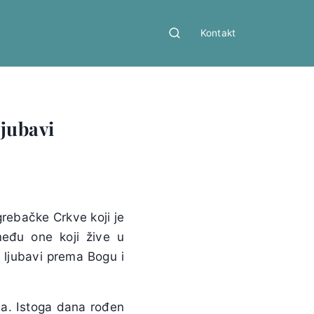
Kontakt
ljubavi
grebačke Crkve koji je
među one koji žive u
u ljubavi prema Bogu i
da. Istoga dana rođen