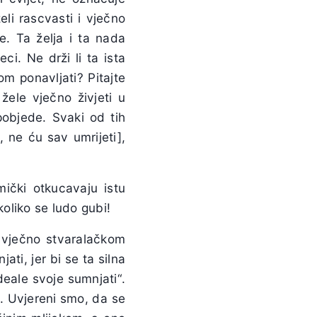
eli rascvasti i vječno
e. Ta želja i ta nada
i. Ne drži li ta ista
om ponavljati? Pitajte
 žele vječno živjeti u
pobjede. Svaki od tih
, ne ću sav umrijeti],
mički otkucavaju istu
koliko se ludo gubi!
u vječno stvaralačkom
ti, jer bi se ta silna
deale svoje sumnjati“.
. Uvjereni smo, da se