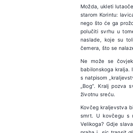
Možda, ukleti lutaoče
starom Korintu: lavica
nego što će ga prožd
polučiti svrhu u to
naslade, koje su to
čemera, što se nalaz
Ne može se čovjek 
babilonskoga kralja. I
s natpisom „kraljevst
„Bog“. Kralj pozva s
životnu sreću.
Kovčeg kraljevstva bio
smrt. U kovčegu s n
Velikoga? Gdje slav
praha i „
sic transit g