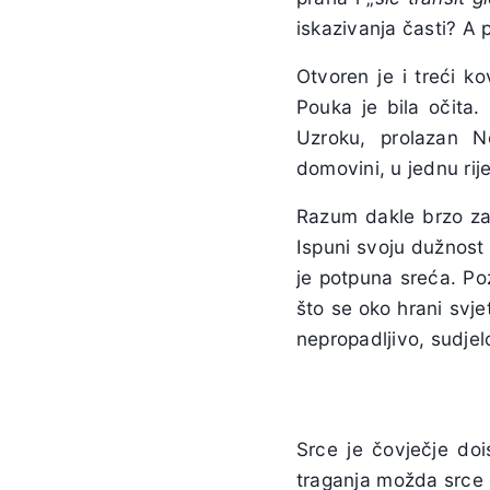
iskazivanja časti? A p
Otvoren je i treći k
Pouka je bila očita
Uzroku, prolazan N
domovini, u jednu rij
Razum dakle brzo zak
Ispuni svoju dužnost 
je potpuna sreća. Po
što se oko hrani svje
nepropadljivo, sudjelo
Srce je čovječje doi
traganja možda srce o