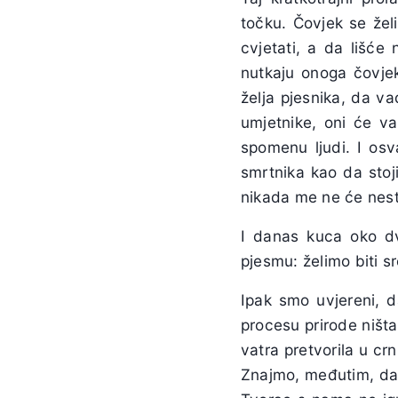
točku. Čovjek se želi
cvjetati, a da lišće
nutkaju onoga čovjek
želja pjesnika, da va
umjetnike, oni će vam
spomenu ljudi. I osv
smrtnika kao da stoji
nikada me ne će nest
I danas kuca oko dvi
pjesmu: želimo biti sr
Ipak smo uvjereni, d
procesu prirode ništa
vatra pretvorila u cr
Znajmo, međutim, da 