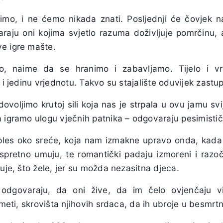
mo, i ne ćemo nikada znati. Posljednji će čovjek na
araju oni kojima svjetlo razuma doživljuje pomrčinu, a
e igre mašte.
o, naime da se hranimo i zabavljamo. Tijelo i vre
 i jedinu vrjednotu. Takvo su stajalište oduvijek zastup
voljimo krutoj sili koja nas je strpala u ovu jamu sv
 igramo ulogu vječnih patnika – odgovaraju pesimističk
ples oko sreće, koja nam izmakne upravo onda, kada 
espretno umuju, te romantički padaju izmoreni i razoč
ćuje, što žele, jer su možda nezasitna djeca.
 odgovaraju, da oni žive, da im čelo ovjenčaju v
ameti, skrovišta njihovih srdaca, da ih ubroje u besmrtn