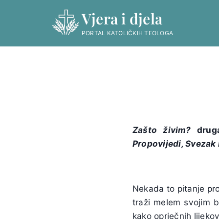
Skip
Vjera i djela
to
content
PORTAL KATOLIČKIH TEOLOGA
Zašto živim?
druga
Propovijedi, Svezak I
Nekada to pitanje pro
traži melem svojim bo
kako oprječnih lijeko