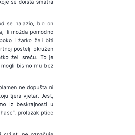
 koje se doista smatra
od se nalazio, bio on
eda, ili možda pomodno
oko i žarko želi biti
rtnoj postelji okružen
ko želi sreću. To je
n, mogli bismo mu bez
 plamen ne dopušta ni
ju tjera vjetar. Jest,
o iz beskrajnosti u
hase“, prolazak ptice
i cvijet, ne označuje