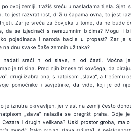
 po ovoj zemlji, tražiš sreću u nasladama tijela. Sjet
, to jest razvratnost, drži u šapama ovna, to jest razv
rijeti. Zar je sreća za čovjeka u tome, da ne bude č
me, da se izjednači s nerazumnim bićima? Mogu li bi
liko pojedinaca i naroda bacile u propast? Zar je
e na dnu svake čaše zemnih užitaka?
nadati sreći ni od slave, ni od časti. Moćna j
mao je tri sina. Pred njih iznese tri kovčega, da biraju
vo“, drugi izabra onaj s natpisom „slava“, a trećemu o
voje pomoćnike i savjetnike, da vide, koji je od nj
 je iznutra okrvavljen, jer vlast na zemlji često donos
atpisom „slava“ nalazila se pregršt praha. Gdje je
a Cezara i drugih velikana? Uski prostor groba, mal
loria mundi
“ [tako prolazi slava svijeta]. A neiskrenost