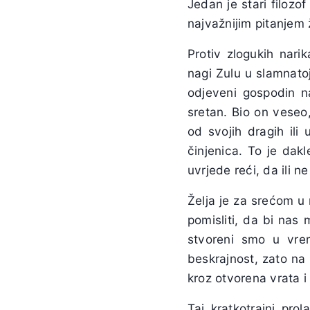
Jedan je stari filozo
najvažnijim pitanjem 
Protiv zlogukih nari
nagi Zulu u slamnatoj
odjeveni gospodin na
sretan. Bio on veseo,
od svojih dragih il
činjenica. To je dak
uvrjede reći, da ili ne 
Želja je za srećom u
pomisliti, da bi nas 
stvoreni smo u vre
beskrajnost, zato na
kroz otvorena vrata 
Taj kratkotrajni prola