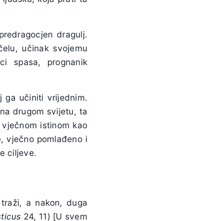
predragocjen dragulj.
čelu, učinak svojemu
ci spasa, prognanik
ga učiniti vrijednim.
 na drugom svijetu, ta
i vječnom istinom kao
će, vječno pomlađeno i
e ciljeve.
 traži, a nakon, duga
sticus
24, 11) [U svem