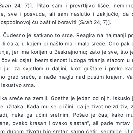
Sirah
24, 7)]. Pitao sam i prevrtljivo lišće, nemirne 
le, sve i posvuda, ali sam naslutio i zaključio, da
Gospodinovoj ću baštini boraviti (
Sirah
24, 7)].
a. Čudesno je satkano to srce. Reagira na najmanji p
 ili čara, u kojem bi našlo ma i malo sreće. Ono pak 
nja, jer ima korijen u Beskrajnomu; zato je sve, što 
a čovjek osjeti besmislenost ludoga trkanja stazom u n
to juri za svjetlom u daljini, kroz guštare i preko ka
amo grad sreće, a nađe maglu nad pustim krajem. Va
 iskustvo srca.
ika sreće na zemlji. Goethe je jedan od njih. Iskusio je
 užitaka. Kada mu se pričini, da je život neizdrživ, z
di, neka ga učini sretnim. Pošao je čas, kako mu
 trene, ovako krasan i ovako slastan“, ali pade mrtav
jem dugom životu bio sretan samo četiri sedmice. Um