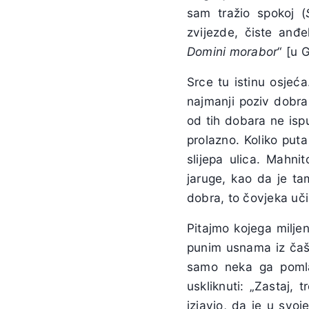
sam tražio spokoj (
zvijezde, čiste anđe
Domini morabor
“ [u 
Srce tu istinu osjeć
najmanji poziv dobra
od tih dobara ne ispu
prolazno. Koliko put
slijepa ulica. Mahni
jaruge, kao da je t
dobra, to čovjeka uči
Pitajmo kojega miljen
punim usnama iz čaše
samo neka ga pomla
uskliknuti: „Zastaj,
izjavio, da je u svo