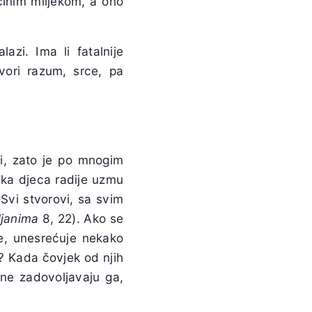
činim mlijekom, a ono
azi. Ima li fatalnije
vori razum, srce, pa
i, zato je po mnogim
ska djeca radije uzmu
 Svi stvorovi, sa svim
ljanima
8, 22). Ako se
je, unesrećuje nekako
e? Kada čovjek od njih
ne zadovoljavaju ga,