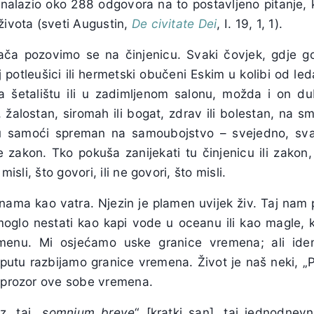
f nalazio oko 288 odgovora na to postavljeno pitanje,
života (sveti Augustin,
De civitate Dei
, I. 19, 1, 1).
kača pozovimo se na činjenicu. Svaki čovjek, gdje g
 potleušici ili hermetski obučeni Eskim u kolibi od l
 šetalištu ili u zadimljenom salonu, možda i on dub
 žalostan, siromah ili bogat, zdrav ili bolestan, na sm
i u samoći spreman na samoubojstvo – svejedno, svat
le zakon. Tko pokuša zanijekati tu činjenicu ili zako
misli, što govori, ili ne govori, što misli.
 nama kao vatra. Njezin je plamen uvijek živ. Taj nam
moglo nestati kao kapi vode u oceanu ili kao magle, ko
menu. Mi osjećamo uske granice vremena; ali idem
 putu razbijamo granice vremena. Život je naš neki, „P
i prozor ove sobe vremena.
z, taj „
somnium breve
“ [kratki san], taj jednodnevn