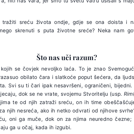
a, niti nas vara, jer smo tu svetu vatru usisali s maj
 tražiti sreću života ondje, gdje se ona doista i nal
 nego skrenuti s puta životne sreće? Neka nam go
Što nas uči razum?
kojih se čovjek nevoljko laća. To je znao Svemoguć
azasuo obilato čara i slatkoće poput šećera, da ljud
ta. Svi su ti čari ipak nesavršeni, ograničeni, bijedni.
 jecaju, dok se ne vrate, svojemu Stvoritelju (usp.
Rim
jima te od njih zatraži sreću, on ih time obeščašću
 i za njih nesreća, ako ih netko odvrati od njihove svrh
ću, oni ga muče, dok on za njima neuredno čezne; 
aju ga u očaj, kada ih izgubi.