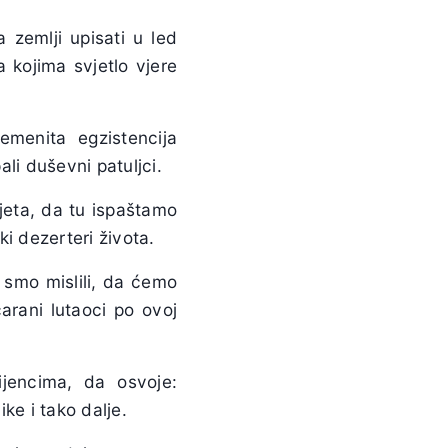
 zemlji upisati u led
 kojima svjetlo vjere
menita egzistencija
ali duševni patuljci.
ijeta, da tu ispaštamo
i dezerteri života.
smo mislili, da ćemo
arani lutaoci po ovoj
ijencima, da osvoje:
ike i tako dalje.