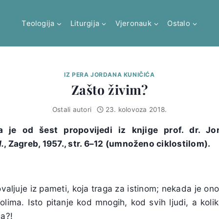
Teologija
Liturgija
Vjeronauk
Ostalo
IZ PERA JORDANA KUNIČIĆA
Zašto živim?
Ostali autori
23. kolovoza 2018.
 je od šest propovijedi iz knjige prof. dr. Jo
.
, Zagreb, 1957., str. 6–12 (umnoženo ciklostilom).
valjuje iz pameti, koja traga za istinom; nekada je ono
lima. Isto pitanje kod mnogih, kod svih ljudi, a kolik
va?!