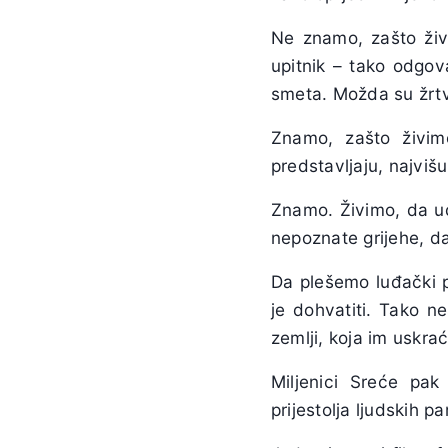
Ne znamo, zašto živi
upitnik – tako odgov
smeta. Možda su žrtv
Znamo, zašto živim
predstavljaju, najvišu
Znamo. Živimo, da udo
nepoznate grijehe, da
Da plešemo luđački 
je dohvatiti. Tako n
zemlji, koja im uskra
Miljenici Sreće pak
prijestolja ljudskih p