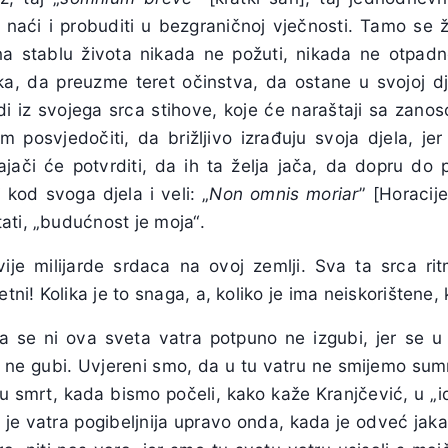
 naći i probuditi u bezgraničnoj vječnosti. Tamo se ž
 na stablu života nikada ne požuti, nikada ne otpadn
a, da preuzme teret očinstva, da ostane u svojoj djec
di iz svojega srca stihove, koje će naraštaji sa zanos
 posvjedočiti, da brižljivo izrađuju svoja djela, jer
ajači će potvrditi, da ih ta želja jača, da dopru do 
 kod svoga djela i veli: „
Non omnis moriar
” [Horacije
ati, „budućnost je moja“.
je milijarde srdaca na ovoj zemlji. Sva ta srca rit
etni! Kolika je to snaga, a, koliko je ima neiskorištene, 
a se ni ova sveta vatra potpuno ne izgubi, jer se 
 ne gubi. Uvjereni smo, da u tu vatru ne smijemo sumnja
nu smrt, kada bismo počeli, kako kaže Kranjčević, u „i
je vatra pogibeljnija upravo onda, kada je odveć jaka