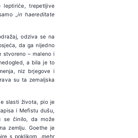
leptiriće, trepetljive
 samo „
in haereditate
odražaj, odziva se na
osjeća, da ga nijedno
je stvoreno – maleno i
edogled, a bila je to
menja, niz brjegove i
rava su ta zemaljska
 slasti života, pio je
apisa i Mefistu dušu,
 se činilo, da može
 na zemlju. Goethe je
ire s poklikom „
mehr