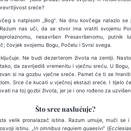
revrtljivost sreće?
ovčeg s natpisom „Bog“. Na dnu kovčega nalazio se 
. Razum nas uči, da se stvor ima vratiti svojemu Po
eprolaznomu, nesavršen Presavršenomu, putnik lu
eč; čovjek svojemu Bogu, Počelu i Svrsi svega.
ljučuje. Ne budi dezerterom života na zemlji. Nastoj 
tako, da zavrijediš vremenitu i vječnu sreću. U Bogu,
zvan si na gozbu vječne sreće. Pamet će ti se hranit
tlom. Srce će kucati u vječnoj ekstazi sreće. I tijelo 
vati na toj gozbi života, jer je i ono rođeno za uzvišen
Što srce naslućuje?
sta velik pronalazač istina. Razum umuje, muči se i
svoji istinu. „
In omnibus requiem quaesivi
“ (
Ecclesia