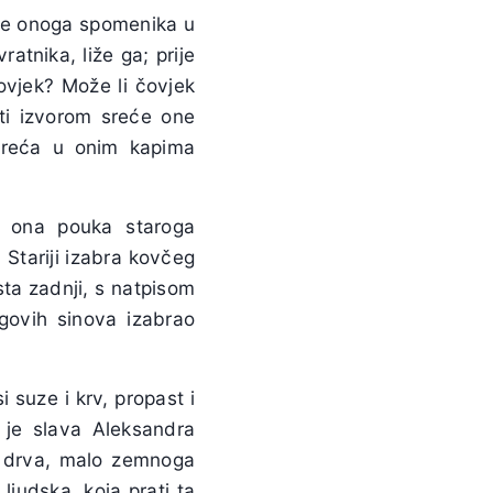
i se onoga spomenika u
ratnika, liže ga; prije
ovjek? Može li čovjek
ti izvorom sreće one
 sreća u onim kapima
e ona pouka staroga
. Stariji izabra kovčeg
sta zadnji, s natpisom
egovih sinova izabrao
i suze i krv, propast i
 je slava Aleksandra
o drva, malo zemnoga
 ljudska, koja prati ta