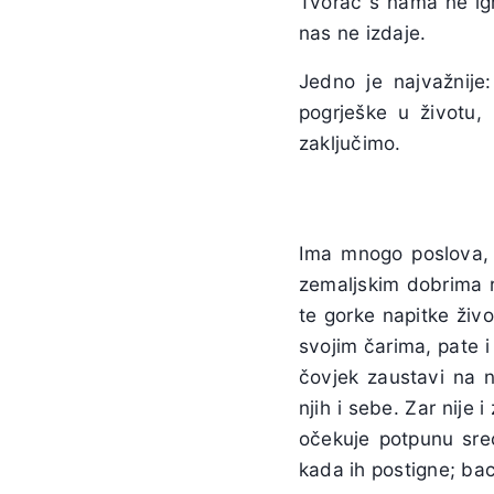
Tvorac s nama ne igr
nas ne izdaje.
Jedno je najvažnije:
pogrješke u životu,
zaključimo.
Ima mnogo poslova, 
zemaljskim dobrima r
te gorke napitke živo
svojim čarima, pate i
čovjek zaustavi na n
njih i sebe. Zar nije
očekuje potpunu sre
kada ih postigne; bac