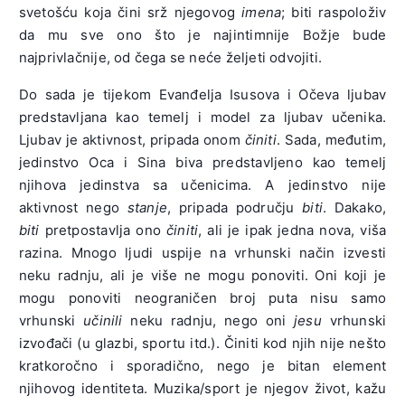
svetošću koja čini srž njegovog
imena
; biti raspoloživ
da mu sve ono što je najintimnije Božje bude
najprivlačnije, od čega se neće željeti odvojiti.
Do sada je tijekom Evanđelja Isusova i Očeva ljubav
predstavljana kao temelj i model za ljubav učenika.
Ljubav je aktivnost, pripada onom
činiti
. Sada, međutim,
jedinstvo Oca i Sina biva predstavljeno kao temelj
njihova jedinstva sa učenicima. A jedinstvo nije
aktivnost nego
stanje
, pripada području
biti
. Dakako,
biti
pretpostavlja ono
činiti
, ali je ipak jedna nova, viša
razina. Mnogo ljudi uspije na vrhunski način izvesti
neku radnju, ali je više ne mogu ponoviti. Oni koji je
mogu ponoviti neograničen broj puta nisu samo
vrhunski
učinili
neku radnju, nego oni
jesu
vrhunski
izvođači (u glazbi, sportu itd.). Činiti kod njih nije nešto
kratkoročno i sporadično, nego je bitan element
njihovog identiteta. Muzika/sport je njegov život, kažu