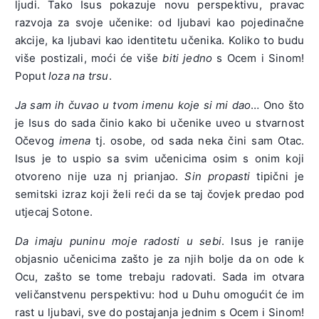
ljudi. Tako Isus pokazuje novu perspektivu, pravac
razvoja za svoje učenike: od ljubavi kao pojedinačne
akcije, ka ljubavi kao identitetu učenika. Koliko to budu
više postizali, moći će više
biti jedno
s Ocem i Sinom!
Poput
loza na trsu
.
Ja sam ih čuvao u tvom imenu koje si mi dao
… Ono što
je Isus do sada činio kako bi učenike uveo u stvarnost
Očevog
imena
tj. osobe, od sada neka čini sam Otac.
Isus je to uspio sa svim učenicima osim s onim koji
otvoreno nije uza nj prianjao.
Sin propasti
tipični je
semitski izraz koji želi reći da se taj čovjek predao pod
utjecaj Sotone.
Da
imaju
puninu
moje
radosti
u
sebi
. Isus je ranije
objasnio učenicima zašto je za njih bolje da on ode k
Ocu, zašto se tome trebaju radovati. Sada im otvara
veličanstvenu perspektivu: hod u Duhu omogućit će im
rast u ljubavi, sve do postajanja jednim s Ocem i Sinom!