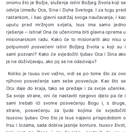
onomu što je Božje, služenje
istini
Božjeg života koji se
odvija između Oca, Sina i Duha Svetoga. I za tugu pred
rastankom, i kao glavni sadržaj svoga naučavanja, i kao
uputu pred mržnjom svijeta, Isus ima samo jedno
rješenje –
istina
! Ona će učenicima biti glavna oprema u
misionarskom radu. Kako će to misionariti ako nisu u
potpunosti
posvećeni istini
Božjeg života u koji su i
sami pozvani? Kako će svjedočiti ljubav Oca i Sina ako
je ne doživljavaju, ako joj se ne odazivaju?
Koliko je Isusu ovo važno, vidi se po tome što za ovo
njihovo posvećenje sam sebe
posvećuje
. Kao što se
Ocu daje do kraja, tako se predaje i za svoje učenike.
Sa svoje strane, oni će nastaviti njegovo djelo pa će i
sami trebati ići svome posvećenju Bogu i, s druge,
strane, posvećenju za ljude kojima će svjedočiti
Isusovu ljubav. Ono što je Isus najavio prispodobom o
trsu i lozama, sada dobiva jasnije konture. Isusov život,