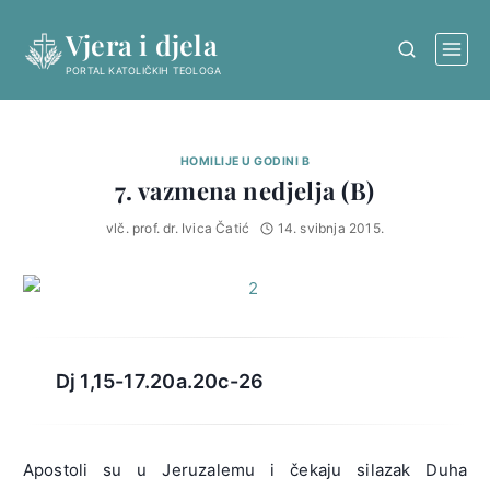
Skip
Vjera i djela
to
content
PORTAL KATOLIČKIH TEOLOGA
HOMILIJE U GODINI B
7. vazmena nedjelja (B)
vlč. prof. dr. Ivica Čatić
14. svibnja 2015.
Dj 1,15-17.20a.20c-26
Apostoli su u Jeruzalemu i čekaju silazak Duha