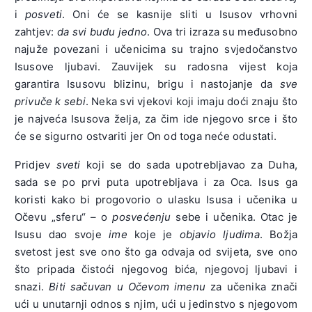
i
posveti
. Oni će se kasnije sliti u Isusov vrhovni
zahtjev:
da svi budu jedno
. Ova tri izraza su međusobno
najuže povezani i učenicima su trajno svjedočanstvo
Isusove ljubavi. Zauvijek su radosna vijest koja
garantira Isusovu blizinu, brigu i nastojanje da
sve
privuče k sebi
. Neka svi vjekovi koji imaju doći znaju što
je najveća Isusova želja, za čim ide njegovo srce i što
će se sigurno ostvariti jer On od toga neće odustati.
Pridjev
sveti
koji se do sada upotrebljavao za Duha,
sada se po prvi puta upotrebljava i za Oca. Isus ga
koristi kako bi progovorio o ulasku Isusa i učenika u
Očevu „sferu“ – o
posvećenju
sebe i učenika. Otac je
Isusu dao svoje
ime
koje je
objavio ljudima
. Božja
svetost jest sve ono što ga odvaja od svijeta, sve ono
što pripada čistoći njegovog bića, njegovoj ljubavi i
snazi.
Biti sačuvan u Očevom imenu
za učenika znači
ući u unutarnji odnos s njim, ući u jedinstvo s njegovom