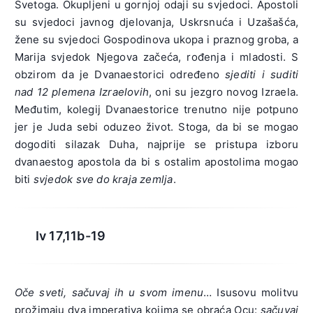
Svetoga. Okupljeni u gornjoj odaji su svjedoci. Apostoli
su svjedoci javnog djelovanja, Uskrsnuća i Uzašašća,
žene su svjedoci Gospodinova ukopa i praznog groba, a
Marija svjedok Njegova začeća, rođenja i mladosti. S
obzirom da je Dvanaestorici određeno
sjediti i suditi
nad 12 plemena Izraelovih
, oni su jezgro novog Izraela.
Međutim, kolegij Dvanaestorice trenutno nije potpuno
jer je Juda sebi oduzeo život. Stoga, da bi se mogao
dogoditi silazak Duha, najprije se pristupa izboru
dvanaestog apostola da bi s ostalim apostolima mogao
biti
svjedok sve do kraja zemlja
.
Iv 17,11b-19
Oče sveti, sačuvaj ih u svom imenu
… Isusovu molitvu
prožimaju dva imperativa kojima se obraća Ocu:
sačuvaj