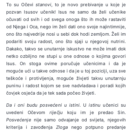
To su Očevi
stanovi
, to je novo prebivanje u koje je
pozvan Isusov učenik! Isus ne samo da želi učenike
očuvati od svih i od svega onoga što ih može rastaviti
od Njega i Oca, nego im želi dati ono svoje najintimnije,
ono što najvedrije nosi u sebi dok hodi zemljom. Želi im
podariti svoju radost, ono što sjaji u njegovoj nutrini.
Dakako, takvo se unutarnje iskustvo ne može imati dok
netko ozbiljno ne stupi u one odnose o kojima govori
Isus. On stoga ovime poručuje učenicima i da je
moguće ući u takve odnose i da je u toj poziciji, uza sve
teškoće i protivljenja, moguće živjeti takvu unutarnju
puninu i radost kojom se sve nadvladava i poradi kojih
čovjek osjeća da je tek sada počeo živjeti.
Da i oni budu posvećeni u istini
. U
istinu
učenici su
uvedeni Očevom
riječju
koju im je predao Sin.
Posvećenje
nije samo odvajanje od svijeta, njegovih
kriterija i zavođenja
Zloga
nego potpuno predanje