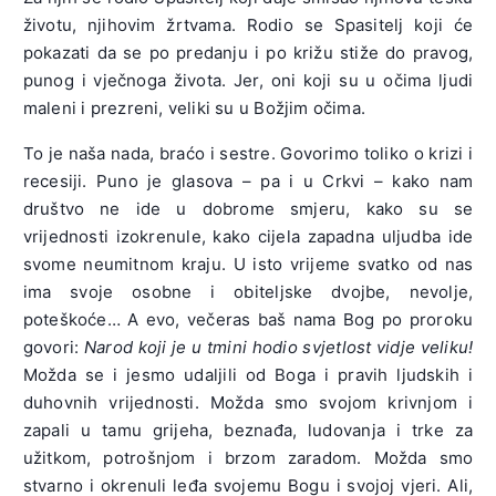
životu, njihovim žrtvama. Rodio se Spasitelj koji će
pokazati da se po predanju i po križu stiže do pravog,
punog i vječnoga života. Jer, oni koji su u očima ljudi
maleni i prezreni, veliki su u Božjim očima.
To je naša nada, braćo i sestre. Govorimo toliko o krizi i
recesiji. Puno je glasova – pa i u Crkvi – kako nam
društvo ne ide u dobrome smjeru, kako su se
vrijednosti izokrenule, kako cijela zapadna uljudba ide
svome neumitnom kraju. U isto vrijeme svatko od nas
ima svoje osobne i obiteljske dvojbe, nevolje,
poteškoće… A evo, večeras baš nama Bog po proroku
govori:
Narod koji je u tmini hodio svjetlost vidje veliku!
Možda se i jesmo udaljili od Boga i pravih ljudskih i
duhovnih vrijednosti. Možda smo svojom krivnjom i
zapali u tamu grijeha, beznađa, ludovanja i trke za
užitkom, potrošnjom i brzom zaradom. Možda smo
stvarno i okrenuli leđa svojemu Bogu i svojoj vjeri. Ali,