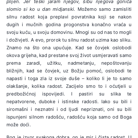
plijen. Jer teški jaram njegov, šibu njegova goniča
slomio si ko u dan midjanski.
Možemo samo zamisliti
silnu radost koja preplavi povratnika koji se nakon
dugih i mučnih godina progonstva konačno vraća u
svoju kuću, u svoju domovinu. Mnogi su od nas to mogli
i doživjeti. A evo, prorok tu silnu radost uzima kao sliku.
Znamo na što ona upućuje. Kad se čovjek oslobodi
okova grijeha, kad prestane svoj život usmjeravati samo
prema zaradi, užitku, nadmetanju, nepoštovanju
bližnjih, kad se čovjek, uz Božju pomoć, oslobodi te
napasti i toga zla iz svoje duše – koliko li je to samo
olakšanje, kolika radost. Zacijelo smo to i oćutjeli u
predbožićnoj ispovijedi. I pastiri su slika te
nepatvorene, duboke i istinske radosti. Iako su bili i
siromašni i neznatni i od ljudi nepriznati, oni su bili
ispunjeni silnom radošću, radošću koja samo od Boga
može doći.
Bog je izvor svakoga dobra, on je mir i čista radost. U