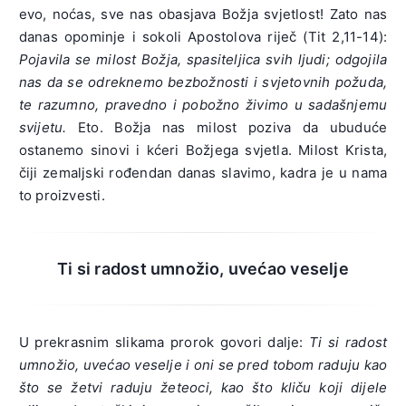
evo, noćas, sve nas obasjava Božja svjetlost! Zato nas
danas opominje i sokoli Apostolova riječ (Tit 2,11-14):
Pojavila se milost Božja, spasiteljica svih ljudi; odgojila
nas da se odreknemo bezbožnosti i svjetovnih požuda,
te razumno, pravedno i pobožno živimo u sadašnjemu
svijetu.
Eto. Božja nas milost poziva da ubuduće
ostanemo sinovi i kćeri Božjega svjetla. Milost Krista,
čiji zemaljski rođendan danas slavimo, kadra je u nama
to proizvesti.
Ti si radost umnožio, uvećao veselje
U prekrasnim slikama prorok govori dalje:
Ti si radost
umnožio, uvećao veselje i oni se pred tobom raduju kao
što se žetvi raduju žeteoci, kao što kliču koji dijele