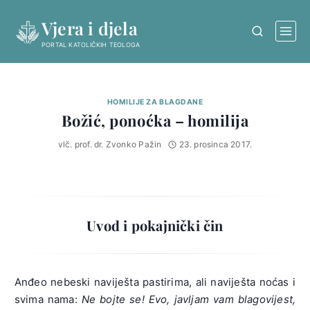
Skip
Vjera i djela
to
content
PORTAL KATOLIČKIH TEOLOGA
HOMILIJE ZA BLAGDANE
Božić, ponoćka – homilija
vlč. prof. dr. Zvonko Pažin
23. prosinca 2017.
Uvod i pokajnički čin
Anđeo nebeski naviješta pastirima, ali naviješta noćas i
svima nama:
Ne bojte se! Evo, javljam vam blagovijest,