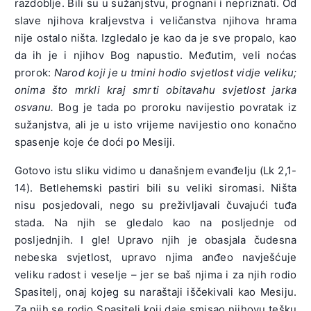
razdoblje. Bili su u sužanjstvu, prognani i nepriznati. Od
slave njihova kraljevstva i veličanstva njihova hrama
nije ostalo ništa. Izgledalo je kao da je sve propalo, kao
da ih je i njihov Bog napustio. Međutim, veli noćas
prorok:
Narod koji je u tmini hodio svjetlost vidje veliku;
onima što mrkli kraj smrti obitavahu svjetlost jarka
osvanu.
Bog je tada po proroku navijestio povratak iz
sužanjstva, ali je u isto vrijeme navijestio ono konačno
spasenje koje će doći po Mesiji.
Gotovo istu sliku vidimo u današnjem evanđelju (Lk 2,1-
14). Betlehemski pastiri bili su veliki siromasi. Ništa
nisu posjedovali, nego su preživljavali čuvajući tuđa
stada. Na njih se gledalo kao na posljednje od
posljednjih. I gle! Upravo njih je obasjala čudesna
nebeska svjetlost, upravo njima anđeo navješćuje
veliku radost i veselje – jer se baš njima i za njih rodio
Spasitelj, onaj kojeg su naraštaji iščekivali kao Mesiju.
Za njih se rodio Spasitelj koji daje smisao njihovu tešku