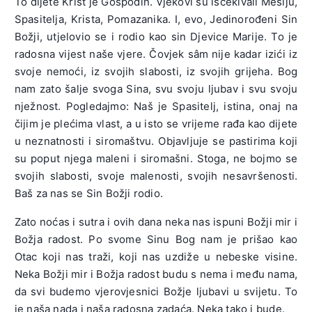
To dijete Krist je Gospodin. Vjekovi su iščekivali Mesiju,
Spasitelja, Krista, Pomazanika. I, evo, Jedinorođeni Sin
Božji, utjelovio se i rodio kao sin Djevice Marije. To je
radosna vijest naše vjere. Čovjek sâm nije kadar izići iz
svoje nemoći, iz svojih slabosti, iz svojih grijeha. Bog
nam zato šalje svoga Sina, svu svoju ljubav i svu svoju
nježnost. Pogledajmo: Naš je Spasitelj, istina, onaj na
čijim je plećima vlast, a u isto se vrijeme rađa kao dijete
u neznatnosti i siromaštvu. Objavljuje se pastirima koji
su poput njega maleni i siromašni. Stoga, ne bojmo se
svojih slabosti, svoje malenosti, svojih nesavršenosti.
Baš za nas se Sin Božji rodio.
Zato noćas i sutra i ovih dana neka nas ispuni Božji mir i
Božja radost. Po svome Sinu Bog nam je prišao kao
Otac koji nas traži, koji nas uzdiže u nebeske visine.
Neka Božji mir i Božja radost budu s nema i među nama,
da svi budemo vjerovjesnici Božje ljubavi u svijetu. To
je naša nada i naša radosna zadaća. Neka tako i bude.