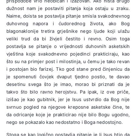
prispodobe vrlo neobičan i izazovan. Ako ništa drugo
dužnost nam je postaviti pitanja koja ostaju u zraku.
Naime, doista se postavlja pitanje smisla svakodnevnog
duhovnog napora i ćudorednog života, ako Bog
blagonaklonije tretira grješnike nego ljude koji ulažu
veliki trud da bi živjeli čestito i revno. Osim toga
postavlja se pitanje o vrijednosti duhovnih asketskih
vještina koje svakodnevno pojedinci prakticiraju, kao
što su na primjer post i milostinja, u čemu je tako revan
i postojan bio farizej. Tko god stane pred činjenicu da
je spomenuti čovjek dvaput tjedno postio, te davao
desetinu svega što je imao, morao bi priznati da je
takvo što bilo ravno herojstvu. Pa ipak, iz ove priče,
izišao je kao gubitnik, jer je Isus ustvrdio da Bog nije
svrnuo pogled na njegove kreposne asketske čine, te
da odricanje koje je prakticirao nije bilo Bogu ugodno,
nego se pokazalo kao nedostatno i Boga nedostojno.
Stoga se kao logično postavlja pitanje je li Isus htio da