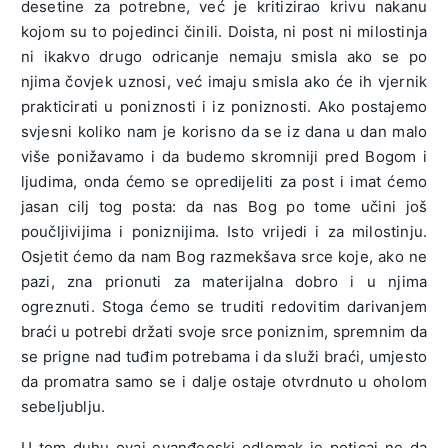
desetine za potrebne, već je kritizirao krivu nakanu
kojom su to pojedinci činili. Doista, ni post ni milostinja
ni ikakvo drugo odricanje nemaju smisla ako se po
njima čovjek uznosi, već imaju smisla ako će ih vjernik
prakticirati u poniznosti i iz poniznosti. Ako postajemo
svjesni koliko nam je korisno da se iz dana u dan malo
više ponižavamo i da budemo skromniji pred Bogom i
ljudima, onda ćemo se opredijeliti za post i imat ćemo
jasan cilj tog posta: da nas Bog po tome učini još
poučljivijima i poniznijima. Isto vrijedi i za milostinju.
Osjetit ćemo da nam Bog razmekšava srce koje, ako ne
pazi, zna prionuti za materijalna dobro i u njima
ogreznuti. Stoga ćemo se truditi redovitim darivanjem
braći u potrebi držati svoje srce poniznim, spremnim da
se prigne nad tuđim potrebama i da služi braći, umjesto
da promatra samo se i dalje ostaje otvrdnuto u oholom
sebeljublju.
U tom duhu ovaj evanđeoski odlomak je poticaj ne da