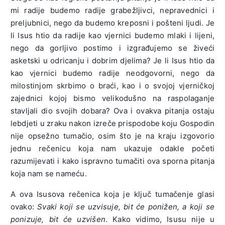
mi radije budemo radije grabežljivci, nepravednici i
preljubnici, nego da budemo kreposni i pošteni ljudi. Je
li Isus htio da radije kao vjernici budemo mlaki i lijeni,
nego da gorljivo postimo i izgrađujemo se živeći
asketski u odricanju i dobrim djelima? Je li Isus htio da
kao vjernici budemo radije neodgovorni, nego da
milostinjom skrbimo o braći, kao i o svojoj vjerničkoj
zajednici kojoj bismo velikodušno na raspolaganje
stavljali dio svojih dobara? Ova i ovakva pitanja ostaju
lebdjeti u zraku nakon izreče prispodobe koju Gospodin
nije opsežno tumačio, osim što je na kraju izgovorio
jednu rečenicu koja nam ukazuje odakle početi
razumijevati i kako ispravno tumačiti ova sporna pitanja
koja nam se nameću.
A ova Isusova rečenica koja je ključ tumačenje glasi
ovako:
Svaki koji se uzvisuje, bit će ponižen, a koji se
ponizuje, bit će uzvišen
. Kako vidimo, Isusu nije u