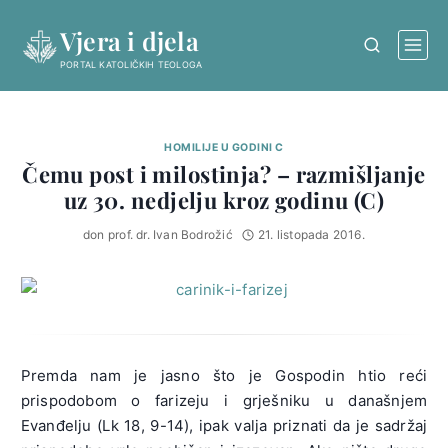
Skip
Vjera i djela
to
content
PORTAL KATOLIČKIH TEOLOGA
HOMILIJE U GODINI C
Čemu post i milostinja? – razmišljanje
uz 30. nedjelju kroz godinu (C)
don prof. dr. Ivan Bodrožić
21. listopada 2016.
Premda nam je jasno što je Gospodin htio reći
prispodobom o farizeju i grješniku u današnjem
Evanđelju (Lk 18, 9-14), ipak valja priznati da je sadržaj