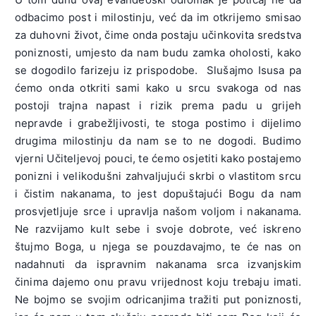
odbacimo post i milostinju, već da im otkrijemo smisao
za duhovni život, čime onda postaju učinkovita sredstva
poniznosti, umjesto da nam budu zamka oholosti, kako
se dogodilo farizeju iz prispodobe. Slušajmo Isusa pa
ćemo onda otkriti sami kako u srcu svakoga od nas
postoji trajna napast i rizik prema padu u grijeh
nepravde i grabežljivosti, te stoga postimo i dijelimo
drugima milostinju da nam se to ne dogodi. Budimo
vjerni Učiteljevoj pouci, te ćemo osjetiti kako postajemo
ponizni i velikodušni zahvaljujući skrbi o vlastitom srcu
i čistim nakanama, to jest dopuštajući Bogu da nam
prosvjetljuje srce i upravlja našom voljom i nakanama.
Ne razvijamo kult sebe i svoje dobrote, već iskreno
štujmo Boga, u njega se pouzdavajmo, te će nas on
nadahnuti da ispravnim nakanama srca izvanjskim
činima dajemo onu pravu vrijednost koju trebaju imati.
Ne bojmo se svojim odricanjima tražiti put poniznosti,