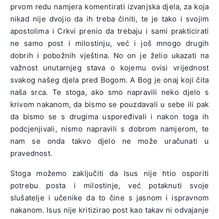
prvom redu namjera komentirati izvanjska djela, za koja
nikad nije dvojio da ih treba činiti, te je tako i svojim
apostolima i Crkvi prenio da trebaju i sami prakticirati
ne samo post i milostinju, već i još mnogo drugih
dobrih i pobožnih vještina. No on je želio ukazati na
važnost unutarnjeg stava o kojemu ovisi vrijednost
svakog našeg djela pred Bogom. A Bog je onaj koji čita
naša srca. Te stoga, ako smo napravili neko djelo s
krivom nakanom, da bismo se pouzdavali u sebe ili pak
da bismo se s drugima uspoređivali i nakon toga ih
podcjenjivali, nismo napravili s dobrom namjerom, te
nam se onda takvo djelo ne može uračunati u
pravednost.
Stoga možemo zaključiti da Isus nije htio osporiti
potrebu posta i milostinje, već potaknuti svoje
slušatelje i učenike da to čine s jasnom i ispravnom
nakanom. Isus nije kritizirao post kao takav ni odvajanje