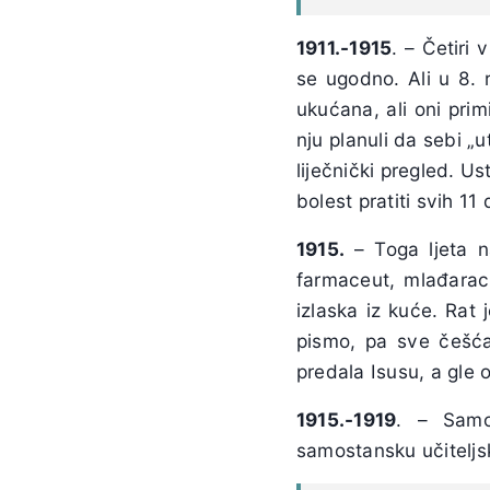
1911.-1915
. – Četiri 
se ugodno. Ali u 8. 
ukućana, ali oni prim
nju planuli da sebi „
liječnički pregled. U
bolest pratiti svih 11 
1915.
– Toga ljeta na
farmaceut, mlađarac.
izlaska iz kuće. Rat 
pismo, pa sve češć
predala Isusu, a gle 
1915.-1919
. – Samos
samostansku učiteljsk