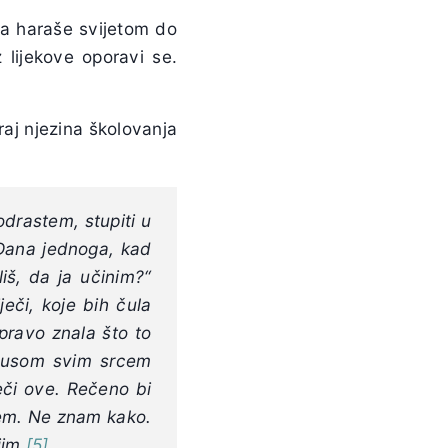
ja haraše svijetom do
 lijekove oporavi se.
raj njezina školovanja
odrastem, stupiti u
 Dana jednoga, kad
liš, da ja učinim?“
ječi, koje bih čula
 pravo znala što to
 Isusom svim srcem
ječi ove. Rečeno bi
ljem. Ne znam kako.
jim.
[5]