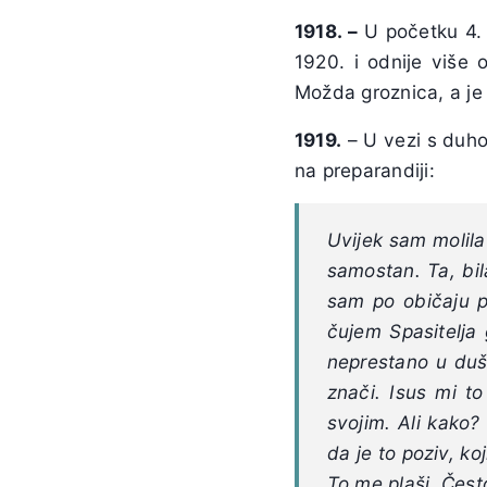
1918. –
U početku 4. 
1920. i odnije više 
Možda groznica, a je 
1919.
– U vezi s duhov
na preparandiji:
Uvijek sam molila 
samostan. Ta, bil
sam po običaju po
čujem Spasitelja 
neprestano u duši
znači. Isus mi t
svojim. Ali kako?
da je to poziv, k
To me plaši. Čest