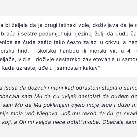
 bi željela da je drugi istinski vole, doživljava da je
braća i sestre podsmjehuju njezinoj želji da bude časn
nice se čude zašto tako često zalazi u crkvu, a nema
 morsku hrid, i školsku haribdu ili morski vir, u 4
veljače, vidje i doživje sestarsko zavjetovanje u sam
na, kada uzraste, uđe u „samostan kakav“:
a Isusa da dozvoli i meni kad odrastem stupiti u samo
obećala sam Mu da ću uvijek nastojati da budem do
la sam Mu da Mu poklanjam cijelo moje srce i dušu 
še nije moja već Njegova. Još mu rekoh da ću ga svak
 koji, a On mi valjda neće odbiti molbe. Obećala sa