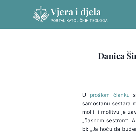
Skip
Vjera i djela
to
content
PORTAL KATOLIČKIH TEOLOGA
Danica Šir
U
prošlom članku
sp
samostanu sestara mi
moliti i molitvu je za
„časnom sestrom“. A t
bi: „Ja hoću da bude