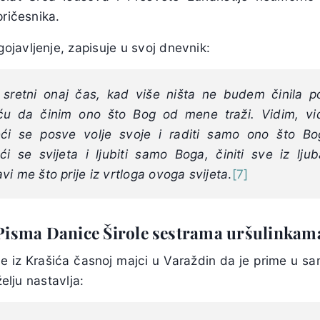
pričesnika.
gojavljenje, zapisuje u svoj dnevnik:
 sretni onaj čas, kad više ništa ne budem činila po
ću da činim ono što Bog od mene traži. Vidim, vi
ći se posve volje svoje i raditi samo ono što B
ći se svijeta i ljubiti samo Boga, činiti sve iz lj
vi me što prije iz vrtloga ovoga svijeta
.
[7]
Pisma Danice Širole sestrama uršulinkam
e iz Krašića časnoj majci u Varaždin da je prime u s
želju nastavlja: