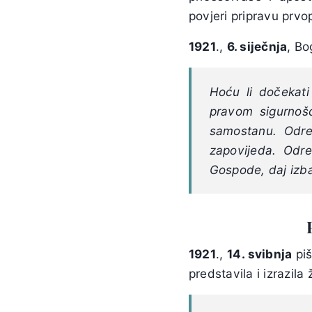
povjeri pripravu prvo
1921
.,
6. siječnja
, Bo
Hoću li dočekati
pravom sigurnoš
samostanu. Odre
zapovijeda. Odre
Gospode, daj izba
1921
.,
14. svibnja
piš
predstavila i izrazila 