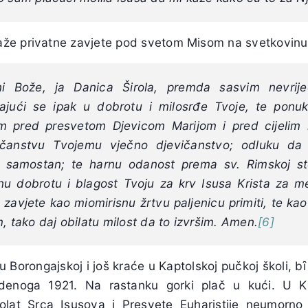
aže privatne zavjete pod svetom Misom na svetkovinu 
i Bože, ja Danica Širola, premda sasvim nevrije
ajući se ipak u dobrotu i milosrđe Tvoje, te ponu
jem pred presvetom Djevicom Marijom i pred cijeli
ičanstvu Tvojemu vječno djevičanstvo; odluku d
 samostan; te harnu odanost prema sv. Rimskoj sto
nu dobrotu i blagost Tvoju za krv Isusa Krista za m
 zavjete kao miomirisnu žrtvu paljenicu primiti, te ka
, tako daj obilatu milost da to izvršim. Amen.
[6]
 Borongajskoj i još kraće u Kaptolskoj pučkoj školi, b
tudenoga 1921. Na rastanku gorki plač u kući. U 
olat Srca Isusova i Presvete Euharistije neumorno 