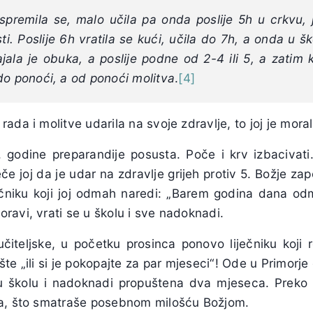
 spremila se, malo učila pa onda poslije 5h u crkvu,
sti. Poslije 6h vratila se kući, učila do 7h, a onda u šk
jala je obuka, a poslije podne od 2-4 ili 5, a zatim ku
do ponoći, a od ponoći molitva
.
[4]
da i molitve udarila na svoje zdravlje, to joj je moralo
godine preparandije posusta. Poče i krv izbacivati.
če joj da je udar na zdravlje grijeh protiv 5. Božje zap
čniku koji joj odmah naredi: „Barem godina dana od
avi, vrati se u školu i sve nadoknadi.
čiteljske, u početku prosinca ponovo liječniku koji r
ište „ili si je pokopajte za par mjeseci“! Ode u Primorj
u školu i nadoknadi propuštena dva mjeseca. Preko 
ca, što smatraše posebnom milošću Božjom.