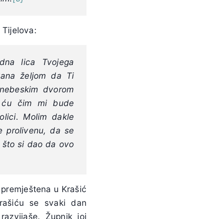
Tijelova:
dna lica Tvojega
kana željom da Ti
m nebeskim dvorom
a ću čim mi bude
lici. Molim dakle
e prolivenu, da se
o što si dao da ovo
ȋ premještena u Krašić
Krašiću se svaki dan
razvijaše. Župnik joj