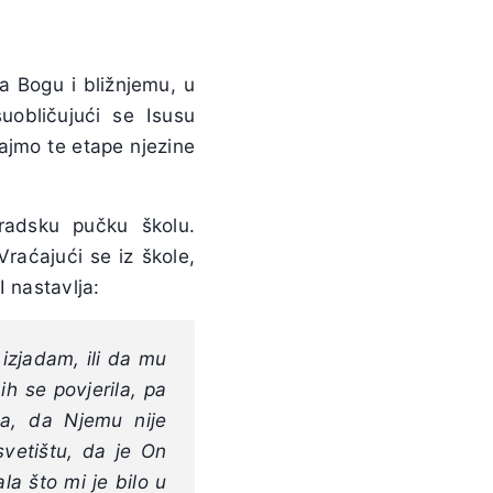
a Bogu i bližnjemu, u
suobličujući se Isusu
dajmo te etape njezine
gradsku pučku školu.
raćajući se iz škole,
I nastavlja:
izjadam, ili da mu
h se povjerila, pa
ša, da Njemu nije
svetištu, da je On
la što mi je bilo u