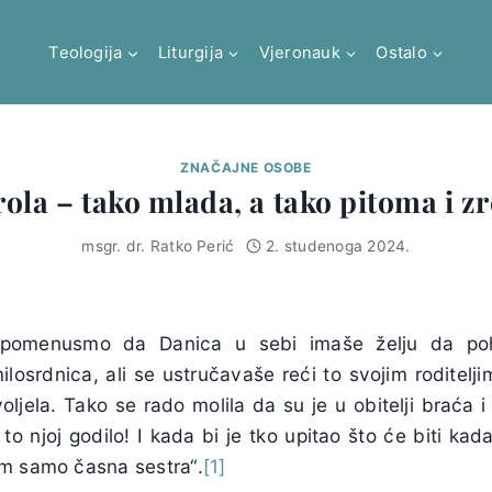
Teologija
Liturgija
Vjeronauk
Ostalo
ZNAČAJNE OSOBE
ola – tako mlada, a tako pitoma i zre
msgr. dr. Ratko Perić
2. studenoga 2024.
omenusmo da Danica u sebi imaše želju da po
losrdnica, ali se ustručavaše reći to svojim roditelji
voljela. Tako se rado molila da su je u obitelji braća i
o njoj godilo! I kada bi je tko upitao što će biti ka
m samo časna sestra“.
[1]