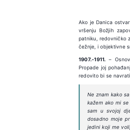
Ako je Danica ostvar
vršenju Božjih zapov
patniku, redovničko z
čežnje, i objektivne 
1907.-1911.
– Osnov
Propade joj pohađanj
redovito bi se navrati
Ne znam kako sam
kažem ako mi se š
sam u svojoj dje
dosadno moje pri
jedini koji me vol