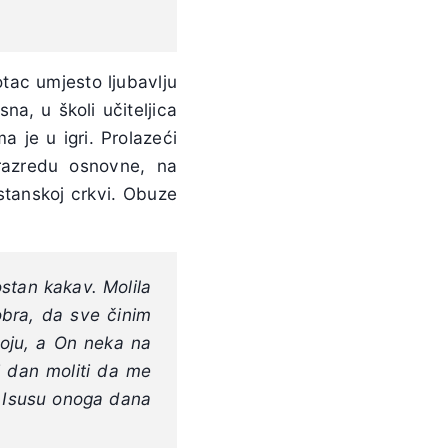
 otac umjesto ljubavlju
a, u školi učiteljica
 je u igri. Prolazeći
. razredu osnovne, na
ostanskoj crkvi. Obuze
stan kakav. Molila
bra, da sve činim
moju, a On neka na
i dan moliti da me
m Isusu onoga dana