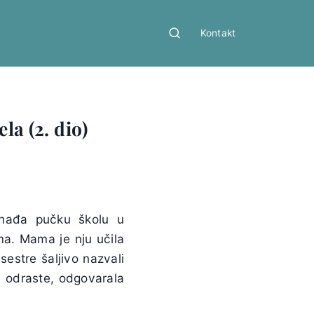
Kontakt
la (2. dio)
hađa pučku školu u
ma. Mama je nju učila
 sestre šaljivo nazvali
da odraste, odgovarala