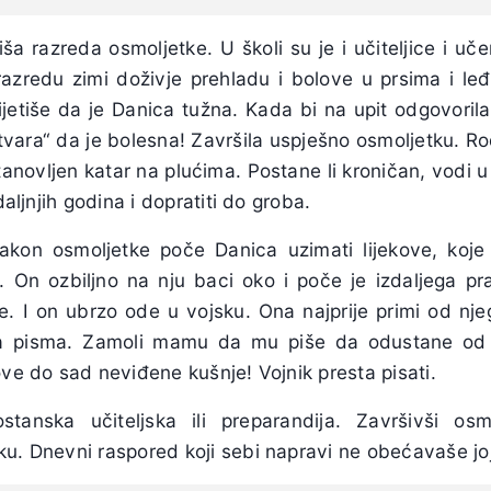
viša razreda osmoljetke. U školi su je i učiteljice i uč
razredu zimi doživje prehladu i bolove u prsima i le
ijetiše da je Danica tužna. Kada bi na upit odgovorila 
utvara“ da je bolesna! Završila uspješno osmoljetku. Ro
stanovljen katar na plućima. Postane li kroničan, vodi u
daljnjih godina i dopratiti do groba.
kon osmoljetke poče Danica uzimati lijekove, koje 
 On ozbiljno na nju baci oko i poče je izdaljega pra
je. I on ubrzo ode u vojsku. Ona najprije primi od nj
a pisma. Zamoli mamu da mu piše da odustane od 
ove do sad neviđene kušnje! Vojnik presta pisati.
tanska učiteljska ili preparandija. Završivši os
u. Dnevni raspored koji sebi napravi ne obećavaše joj