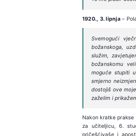
1920.,
3. lipnja
– Pol
Svemogući vječn
božanskoga, uzd
služim, zavjetu
božanskomu vel
moguće stupiti u
smjerno neizmjer
dostojiš ove moje
zaželim i prikažem
Nakon kratke prakse u
za učiteljicu, 6. s
pričešćivaše i apost