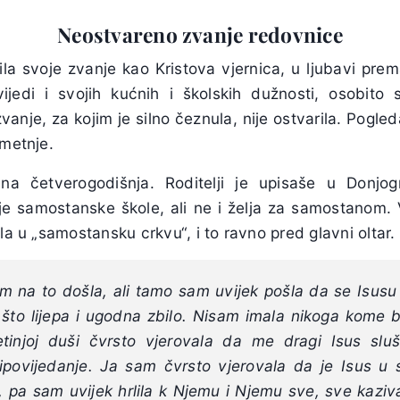
Neostvareno zvanje redovnice
ila svoje zvanje kao Kristova vjernica, u ljubavi prem
ijedi i svojih kućnih i školskih dužnosti, osobito 
vanje, za kojim je silno čeznula, nije ostvarila. Pogle
smetnje.
na četverogodišnja. Roditelji je upisaše u Donjo
e samostanske škole, ali ne i želja za samostanom. V
la u „samostansku crkvu“, i to ravno pred glavni oltar. 
 na to došla, ali tamo sam uvijek pošla da se Isusu 
to lijepa i ugodna zbilo. Nisam imala nikoga kome bi
tinjoj duši čvrsto vjerovala da me dragi Isus slu
povijedanje. Ja sam čvrsto vjerovala da je Isus u 
i, pa sam uvijek hrlila k Njemu i Njemu sve, sve kaziva