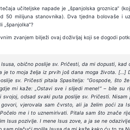
tečaja učiteljske napade je „španjolska groznica“ (ko
od 50 milijuna stanovnika). Dva tjedna bolovaše i uz
li „španjolka“?
nim zvanjem bilježi ovaj doživljaj koji se dogodi potk
Isusa, obično poslije sv. Pričesti, da mi dopusti, kad 
a je to moja želja iz prvih još dana moga života. […]
slije sv. Pričesti pitala Spasitelja: “Gospode, što že
gdje mi kaže: „Ostavi sve i slijedi mene!“ – bile su ri
 svojoj, odsad svaki puta poslije sv. Pričesti. Nisam
o govori, vjerovala sam čvrsto, ali ja želim poći za
 Počelo me i to uznemirivati. Pitala sam što znače ri
ojim Isus pozivlje. I mene Isus zove, a ja se ne odaziv
o sam plačući molila Isusa da mi kaže kako ću to za N