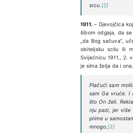
srcu.
[2]
1911.
– Djevojčica koja
šibom odgaja, da se 
„da Bog sačuva“, uče
obiteljsku scilu ili
Svijećnicu 1911., 2. 
je silna želja da i o
Plačući sam molil
sam Ga vruće. I 
što On želi. Rek
nju pazi, jer vi
prime u samostan
mnogo.
[3]