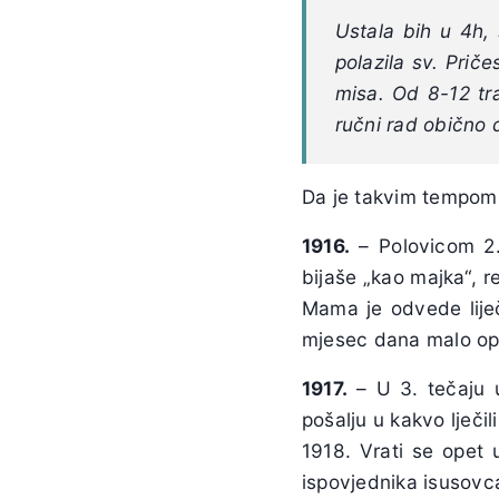
Ustala bih u 4h,
polazila sv. Priče
misa. Od 8-12 tra
ručni rad obično 
Da je takvim tempom ra
1916.
– Polovicom 2. 
bijaše „kao majka“, re
Mama je odvede lije
mjesec dana malo opor
1917.
– U 3. tečaju u
pošalju u kakvo lječil
1918. Vrati se opet 
ispovjednika isusov