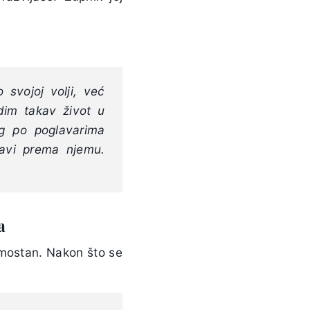
 svojoj volji, već
dim takav život u
og po poglavarima
ubavi prema njemu.
a
amostan. Nakon što se