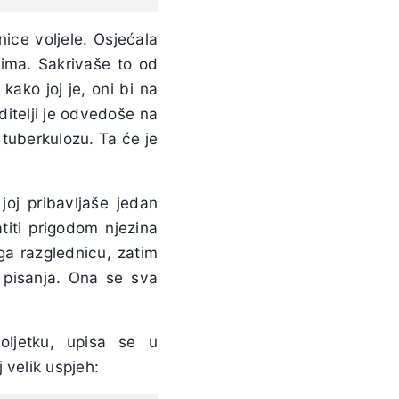
enice voljele. Osjećala
đima. Sakrivaše to od
kako joj je, oni bi na
ditelji je odvedoše na
 tuberkulozu. Ta će je
joj pribavljaše jedan
titi prigodom njezina
ega razglednicu, zatim
pisanja. Ona se sva
moljetku, upisa se u
 velik uspjeh: