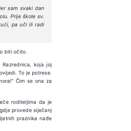
 jer sam svaki dan
olu. Prije škole sv.
ći, pa uči ili radi
 biti očito.
 Razrednica, koja joj
ovijedi. To je potrese.
mora!“ Čim se ona za
eče roditeljima da je
e gdje provede siječanj
ljetnih praznika nađe