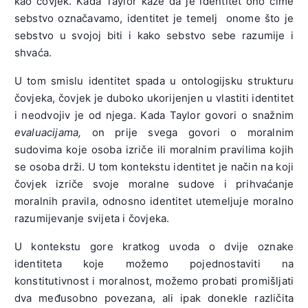
kao čovjek. Kada Taylor kaže da je identitet ono čime
sebstvo označavamo, identitet je temelj onome što je
sebstvo u svojoj biti i kako sebstvo sebe razumije i
shvaća.
U tom smislu identitet spada u ontologijsku strukturu
čovjeka, čovjek je duboko ukorijenjen u vlastiti identitet
i neodvojiv je od njega. Kada Taylor govori o snažnim
evaluacijama,
on prije svega govori o moralnim
sudovima koje osoba izriče ili moralnim pravilima kojih
se osoba drži. U tom kontekstu identitet je način na koji
čovjek izriče svoje moralne sudove i prihvaćanje
moralnih pravila, odnosno identitet utemeljuje moralno
razumijevanje svijeta i čovjeka.
U kontekstu gore kratkog uvoda o dvije oznake
identiteta koje možemo pojednostaviti na
konstitutivnost i moralnost, možemo probati promišljati
dva međusobno povezana, ali ipak donekle različita