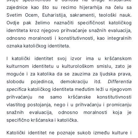
zajednice kao što su recimo hijerarhija na čelu sa
Svetim Ocem, Euharistija, sakramenti, teološki nauk.
Ovdje pak želimo naznačiti specifičnost katoličkog
identiteta kroz njegovo prihvaćanje snažnih evaluacija,
odnosno moralnosti i konstitutivnosti, kao integralnih
oznaka katoličkog identiteta.
I katolički identitet svoj izvor ima u kršćanskom
kulturnom identitetu u kulturološkom smislu, zato je
moguće i za katolika da se zauzima za ljudska prava,
slobodu pojedinca, demokraciju itd.
Differentia
specifica
katoličkog identiteta međutim leži u njegovom
prihvaćanju ne samo kršćanske konstitutivnosti
vlastitog postojanja, nego i u prihvaćanju i promicanju
snažnih evaluacija, odnosno moralnosti koja je
specifično kršćanska i katolička.
Katolički identitet ne poznaje sukob između kulture i