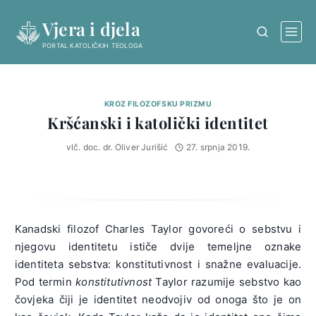
Skip
Vjera i djela
to
content
PORTAL KATOLIČKIH TEOLOGA
KROZ FILOZOFSKU PRIZMU
Kršćanski i katolički identitet
vlč. doc. dr. Oliver Jurišić
27. srpnja 2019.
Kanadski filozof Charles Taylor govoreći o sebstvu i
njegovu identitetu ističe dvije temeljne oznake
identiteta sebstva: konstitutivnost i snažne evaluacije.
Pod termin
konstitutivnost
Taylor razumije sebstvo kao
čovjeka čiji je identitet neodvojiv od onoga što je on