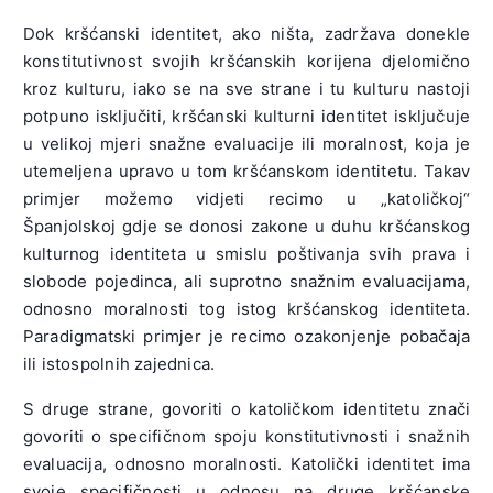
Dok kršćanski identitet, ako ništa, zadržava donekle
konstitutivnost svojih kršćanskih korijena djelomično
kroz kulturu, iako se na sve strane i tu kulturu nastoji
potpuno isključiti, kršćanski kulturni identitet isključuje
u velikoj mjeri snažne evaluacije ili moralnost, koja je
utemeljena upravo u tom kršćanskom identitetu. Takav
primjer možemo vidjeti recimo u „katoličkoj“
Španjolskoj gdje se donosi zakone u duhu kršćanskog
kulturnog identiteta u smislu poštivanja svih prava i
slobode pojedinca, ali suprotno snažnim evaluacijama,
odnosno moralnosti tog istog kršćanskog identiteta.
Paradigmatski primjer je recimo ozakonjenje pobačaja
ili istospolnih zajednica.
S druge strane, govoriti o katoličkom identitetu znači
govoriti o specifičnom spoju konstitutivnosti i snažnih
evaluacija, odnosno moralnosti. Katolički identitet ima
svoje specifičnosti u odnosu na druge kršćanske