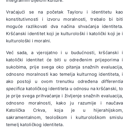
integralnim dijelom kulture.
Vraćajući se na početak Tayloru i identitetu kao
konstitutivnosti i izvoru moralnosti, trebalo bi biti
moguće razlikovati dva načina shvaćanja identiteta.
Kršćanski identitet koji je kulturološki i katolički koji je i
kulturološki i moralni.
Već sada, a vjerojatno i u budućnosti, kršćanski i
katolički identitet će biti u određenim prijeporima i
sukobima, prije svega oko pitanja snažnih evaluacija,
odnosno moralnosti kao temelja kulturnog identiteta, i
ako postoji u ovom trenutku određena
differentia
specifica
katoličkog identiteta u odnosu na kršćanski, to
je prije svega prihvaćanje i življenje snažnih evaluacija,
odnosno moralnosti, kako ju razumije i naučava
Katolička Crkva, koja je u hijerahijskom,
sakramentalnom, teološkom i kulturološkom smislu
temelj katoličkog identiteta.