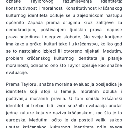
oznake Taylorovog razumijevanja identiteta:
konstitutivnost i moralnost. Konstitutivnost kršćanskog
kulturnog identiteta očituje se u zajedničkom nastupu
općenito Zapada prema drugima kroz zahtjeve za
demokracijom, poštivanjem ljudskih prava, napose
prava pojedinca i njegove slobode, što svoje korijene
ima kako u grčkoj kulturi tako i u kršćanstvu, koliko god
se to nastojalno izbjeći ili otvoreno nijekati. Međutim,
problem kršćanskog kulturnog identiteta je pitanje
moralnosti, odnosno ono što Taylor opisuje kao snažne
evaluacije.
Prema Tayloru, snažna moralna evaluacija posljedica je
identiteta koji stoji u temelju moralnih odluka i
poštivanja moralnih pravila. U tom smislu kršćanski
identitet bi trebao biti izvor snažnih evaluacija unutar
jedne kulture koju se naziva kršćanskom, kao što je to
europska. Međutim, očito je da postoji veliki sukob
unutar kršćanskog kulturnog identiteta prije svega