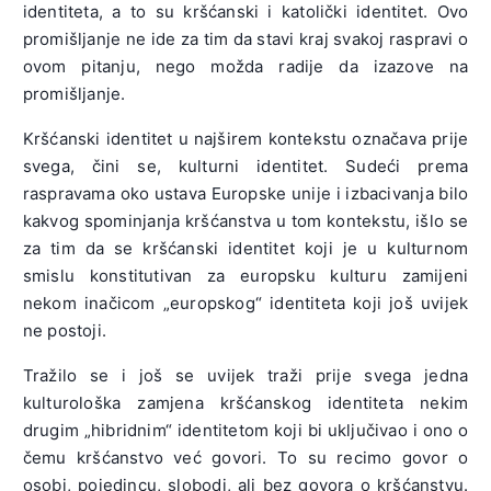
identiteta, a to su kršćanski i katolički identitet. Ovo
promišljanje ne ide za tim da stavi kraj svakoj raspravi o
ovom pitanju, nego možda radije da izazove na
promišljanje.
Kršćanski identitet u najširem kontekstu označava prije
svega, čini se, kulturni identitet. Sudeći prema
raspravama oko ustava Europske unije i izbacivanja bilo
kakvog spominjanja kršćanstva u tom kontekstu, išlo se
za tim da se kršćanski identitet koji je u kulturnom
smislu konstitutivan za europsku kulturu zamijeni
nekom inačicom „europskog“ identiteta koji još uvijek
ne postoji.
Tražilo se i još se uvijek traži prije svega jedna
kulturološka zamjena kršćanskog identiteta nekim
drugim „hibridnim“ identitetom koji bi uključivao i ono o
čemu kršćanstvo već govori. To su recimo govor o
osobi, pojedincu, slobodi, ali bez govora o kršćanstvu.