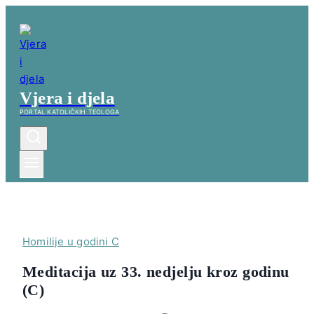
Skip
to
content
Vjera i djela
PORTAL KATOLIČKIH TEOLOGA
Homilije u godini C
Meditacija uz 33. nedjelju kroz godinu
(C)