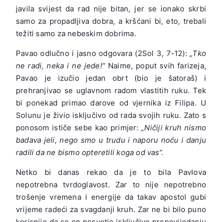
javila svijest da rad nije bitan, jer se ionako skrbi
samo za propadljiva dobra, a kršćani bi, eto, trebali
težiti samo za nebeskim dobrima.
Pavao odlučno i jasno odgovara (2Sol 3, 7-12):
„Tko
ne radi, neka i ne jede!“
Naime, poput svih farizeja,
Pavao je izučio jedan obrt (bio je šatoraš) i
prehranjivao se uglavnom radom vlastitih ruku. Tek
bi ponekad primao darove od vjernika iz Filipa. U
Solunu je živio isključivo od rada svojih ruku. Zato s
ponosom ističe sebe kao primjer:
„Ničiji kruh nismo
badava jeli, nego smo u trudu i naporu noću i danju
radili da ne bismo opteretili koga od vas“.
Netko bi danas rekao da je to bila Pavlova
nepotrebna tvrdoglavost. Zar to nije nepotrebno
trošenje vremena i energije da takav apostol gubi
vrijeme radeći za svagdanji kruh. Zar ne bi bilo puno
korisnije da se on posvetio isključivo propovijedanju