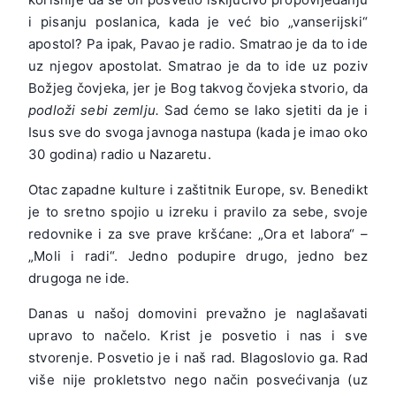
i pisanju poslanica, kada je već bio „vanserijski“
apostol? Pa ipak, Pavao je radio. Smatrao je da to ide
uz njegov apostolat. Smatrao je da to ide uz poziv
Božjeg čovjeka, jer je Bog takvog čovjeka stvorio, da
podloži sebi zemlju.
Sad ćemo se lako sjetiti da je i
Isus sve do svoga javnoga nastupa (kada je imao oko
30 godina) radio u Nazaretu.
Otac zapadne kulture i zaštitnik Europe, sv. Benedikt
je to sretno spojio u izreku i pravilo za sebe, svoje
redovnike i za sve prave kršćane: „Ora et labora“ –
„Moli i radi“. Jedno podupire drugo, jedno bez
drugoga ne ide.
Danas u našoj domovini prevažno je naglašavati
upravo to načelo. Krist je posvetio i nas i sve
stvorenje. Posvetio je i naš rad. Blagoslovio ga. Rad
više nije prokletstvo nego način posvećivanja (uz