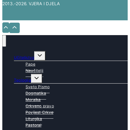
2013.-2026. VJERA I DJELA
Toggle
Učiteljstvo
child
menu
Pape
Naučitelji
Toggle
Teologija
child
menu
Sveto Pismo
Dogmatika
Moralka
Crkveno pravo
Povijest Crkve
Liturgika
Pastoral