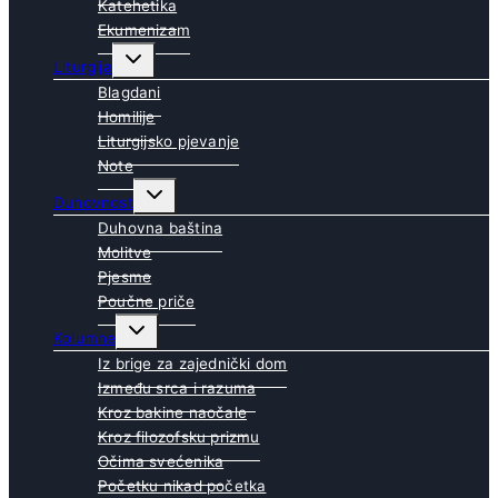
Katehetika
Ekumenizam
Toggle
Liturgija
child
menu
Blagdani
Homilije
Liturgijsko pjevanje
Note
Toggle
Duhovnost
child
menu
Duhovna baština
Molitve
Pjesme
Poučne priče
Toggle
Kolumne
child
menu
Iz brige za zajednički dom
Između srca i razuma
Kroz bakine naočale
Kroz filozofsku prizmu
Očima svećenika
Početku nikad početka