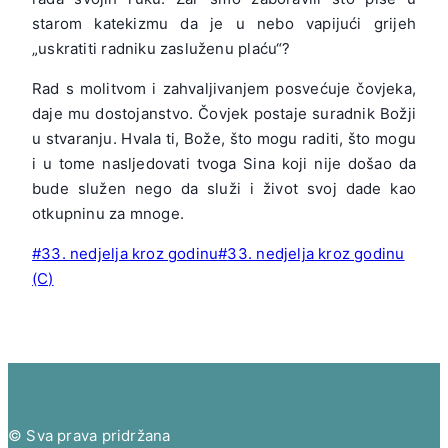
starom katekizmu da je u nebo vapijući grijeh
„uskratiti radniku zasluženu plaću“?
Rad s molitvom i zahvaljivanjem posvećuje čovjeka,
daje mu dostojanstvo. Čovjek postaje suradnik Božji
u stvaranju. Hvala ti, Bože, što mogu raditi, što mogu
i u tome nasljedovati tvoga Sina koji nije došao da
bude služen nego da služi i život svoj dade kao
otkupninu za mnoge.
Post
#
33. nedjelja kroz godinu
#
33. nedjelja kroz godinu
Tags:
(C)
© Sva prava pridržana