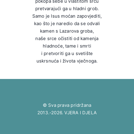
pokopa sebe u vlastitom srcu
pretvarajući ga u hladni grob.
Samo je Isus moćan zapovjediti,
kao što je naredio da se odvali
kamen s Lazarova groba,
naše srce očistiti od kamenja
hladnoće, tame i smrti
i pretvoriti ga u svetište
uskrsnuća i života vječnoga.
© Sva prava pridržana
2013.-2026. VJERA I DJELA