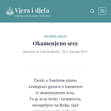
Skip
Vjera i djela
to
content
PORTAL KATOLIČKIH TEOLOGA
RAZMIŠLJANJA
Okamenjeno srce
don prof. dr. Ivan Bodrožić
2. travnja 2017.
Često u Svetome pismu
svetopisci govore o kamenom
ili okamenjenom srcu.
To je srce tvrdo i tvrdokorno,
neosjetljivo na Božju riječ