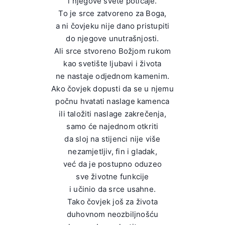
i njegove svete poticaje.
To je srce zatvoreno za Boga,
a ni čovjeku nije dano pristupiti
do njegove unutrašnjosti.
Ali srce stvoreno Božjom rukom
kao svetište ljubavi i života
ne nastaje odjednom kamenim.
Ako čovjek dopusti da se u njemu
počnu hvatati naslage kamenca
ili taložiti naslage zakrečenja,
samo će najednom otkriti
da sloj na stijenci nije više
nezamjetljiv, fin i gladak,
već da je postupno oduzeo
sve životne funkcije
i učinio da srce usahne.
Tako čovjek još za života
duhovnom neozbiljnošću