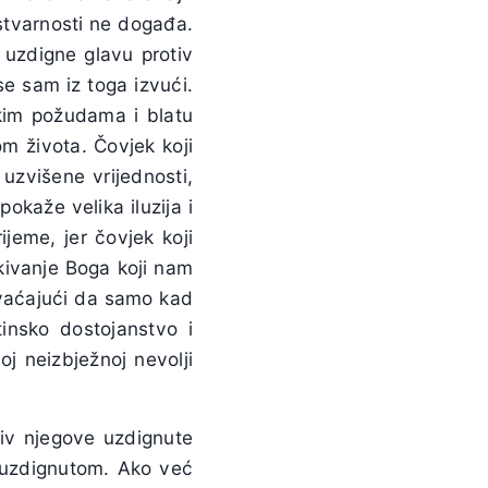
stvarnosti ne događa.
 uzdigne glavu protiv
e sam iz toga izvući.
kim požudama i blatu
om života. Čovjek koji
uzvišene vrijednosti,
pokaže velika iluzija i
ijeme, jer čovjek koji
kivanje Boga koji nam
hvaćajući da samo kad
insko dostojanstvo i
j neizbježnoj nevolji
tiv njegove uzdignute
 uzdignutom. Ako već