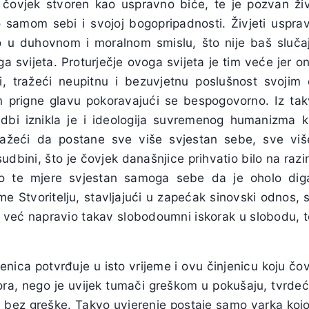
čovjek stvoren kao uspravno biće, te je pozvan živ
 samom sebi i svojoj bogopripadnosti. Živjeti uspra
no u duhovnom i moralnom smislu, što nije baš sluč
 svijeta. Proturječje ovoga svijeta je tim veće jer on
, tražeći neupitnu i bezuvjetnu poslušnost svojim
m prigne glavu pokoravajući se bespogovorno. Iz ta
edbi iznikla je i ideologija suvremenog humanizma 
tražeći da postane sve više svjestan sebe, sve viš
udbini, što je čovjek današnjice prihvatio bilo na razini
do te mjere svjestan samoga sebe da je oholo dig
me Stvoritelju, stavljajući u zapećak sinovski odnos, s
o već napravio takav slobodoumni iskorak u slobodu, te
nica potvrđuje u isto vrijeme i ovu činjenicu koju čovj
ora, nego je uvijek tumači greškom u pokušaju, tvrdeć
 bez greške. Takvo uvjerenje postaje samo varka kojo