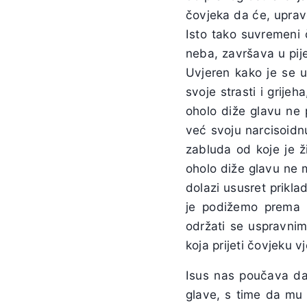
čovjeka da će, uprav
Isto tako suvremeni 
neba, završava u pij
Uvjeren kako je se 
svoje strasti i grije
oholo diže glavu ne 
već svoju narcisoidnu 
zabluda od koje je ži
oholo diže glavu ne 
dolazi ususret prikl
je podižemo prema B
održati se uspravnim
koja prijeti čovjeku 
Isus nas poučava da 
glave, s time da mu