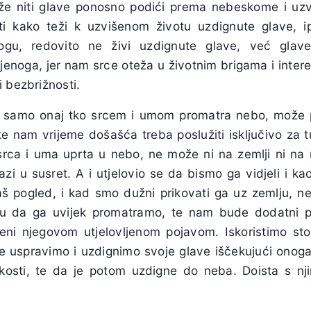
že niti glave ponosno podići prema nebeskome i uz
ti kako teži k uzvišenom životu uzdignute glave, i
ogu, redovito ne živi uzdignute glave, već glave
jenoga, jer nam srce oteža u životnim brigama i inter
 bezbrižnosti.
 samo onaj tko srcem i umom promatra nebo, može pri
te nam vrijeme došašća treba poslužiti isključivo za t
 srca i uma uprta u nebo, ne može ni na zemlji ni na
zi u susret. A i utjelovio se da bismo ga vidjeli i kao
š pogled, i kad smo dužni prikovati ga uz zemlju, ne
u da ga uvijek promatramo, te nam bude dodatni p
eni njegovom utjelovljenom pojavom. Iskoristimo st
e uspravimo i uzdignimo svoje glave iščekujući onoga
kosti, te da je potom uzdigne do neba. Doista s nji