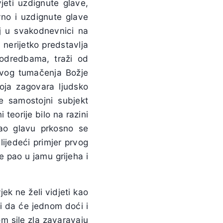
jeti uzdignute glave,
vno i uzdignute glave
aj u svakodnevnici na
 nerijetko predstavlja
 odredbama, traži od
kvog tumačenja Božje
koja zagovara ljudsko
e samostojni subjekt
 teorije bilo na razini
ao glavu prkosno se
lijedeći primjer prvog
 pao u jamu grijeha i
ek ne želi vidjeti kao
i da će jednom doći i
m sile zla zavaravaju