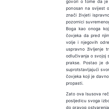
govori o tome da je 
ponosan na svijest o
znači živjeti isprav
pozornici suvremenoga
Boga kao onoga koji
čovjeka da pred nji
volje i njegovih odr
uspravno življenje 
odlučivanja o svojoj s
prakse. Postao je 
suprotstavljajući svo
čovjeka koji je davn
propasti.
Zato ova Isusova reče
posljedicu svoga izb
do pravog ostvarenja