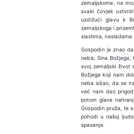
zemaljskome, ne mo
svaki čovjek ustvrdi
uzdižući glavu k B
zemaljskoga i prizeml
slastima, nasladama i
Gospodin je znao da
neba, Sina Božjega, 
svoj zemaljski život
Božjega koji nam dola
neba sišao, da se na
već nam dao prigod
potom glave nahranj
Gospodin pruža, te s
pohodi u našoj ljuds
spasenje.