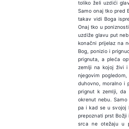
toliko želi uzdići 
Samo onaj tko pred B
takav vidi Boga ispr
Onaj tko u poniznost
uzdiže glavu put neba
konačni prijelaz na
Bog, ponizio i prign
prignuta, a pleća op
zemlji na kojoj živi
njegovim pogledom, n
duhovno, moralno i p
prignut k zemlji, da
okrenut nebu. Samo t
pa i kad se u svojo
prepoznati prst Božji
srca ne otežaju u pi