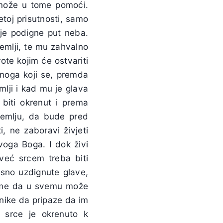
 može u tome pomoći.
toj prisutnosti, samo
 je podigne put neba.
emlji, te mu zahvalno
ote kojim će ostvariti
noga koji se, premda
lji i kad mu je glava
 biti okrenut i prema
 zemlju, da bude pred
, ne zaboravi živjeti
voga Boga. I dok živi
 već srcem treba biti
osno uzdignute glave,
tome da u svemu može
enike da pripaze da im
je srce je okrenuto k