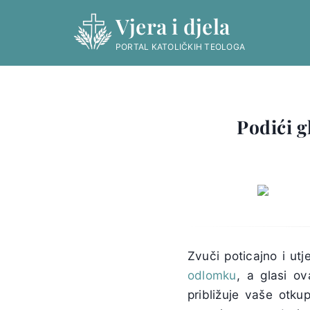
Skip
Vjera i djela
to
content
PORTAL KATOLIČKIH TEOLOGA
Podići g
Zvuči poticajno i ut
odlomku
, a glasi ov
približuje vaše otku