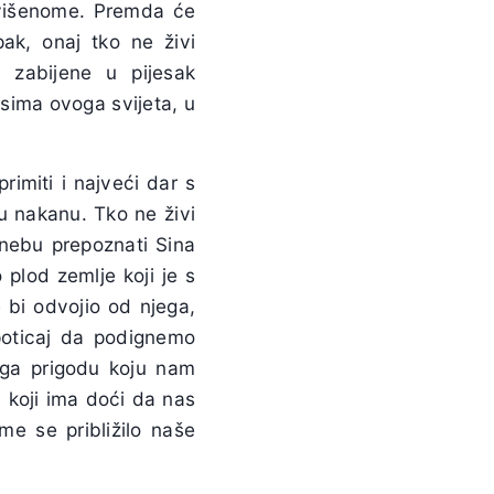
višenome. Premda će
pak, onaj tko ne živi
 zabijene u pijesak
esima ovoga svijeta, u
miti i najveći dar s
u nakanu. Tko ne živi
 nebu prepoznati Sina
 plod zemlje koji je s
 bi odvojio od njega,
oticaj da podignemo
oga prigodu koju nam
 koji ima doći da nas
me se približilo naše