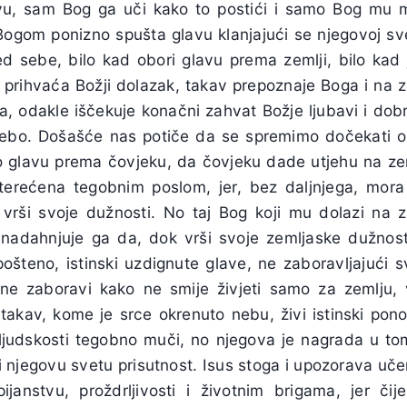
glavu, sam Bog ga uči kako to postići i samo Bog mu
ogom ponizno spušta glavu klanjajući se njegovoj sve
ed sebe, bilo kad obori glavu prema zemlji, bilo kad
i prihvaća Božji dolazak, takav prepoznaje Boga i na z
, odakle iščekuje konačni zahvat Božje ljubavi i dobr
 nebo. Došašće nas potiče da se spremimo dočekati o
uo glavu prema čovjeku, da čovjeku dade utjehu na zem
terećena tegobnim poslom, jer, bez daljnjega, mora
 i vrši svoje dužnosti. No taj Bog koji mu dolazi na
adahnjuje ga da, dok vrši svoje zemljaske dužnosti
ošteno, istinski uzdignute glave, ne zaboravljajući s
 ne zaboravi kako ne smije živjeti samo za zemlju,
akav, kome je srce okrenuto nebu, živi istinski pon
j ljudskosti tegobno muči, no njegova je nagrada u 
 i njegovu svetu prisutnost. Isus stoga i upozorava uč
janstvu, proždrljivosti i životnim brigama, jer či