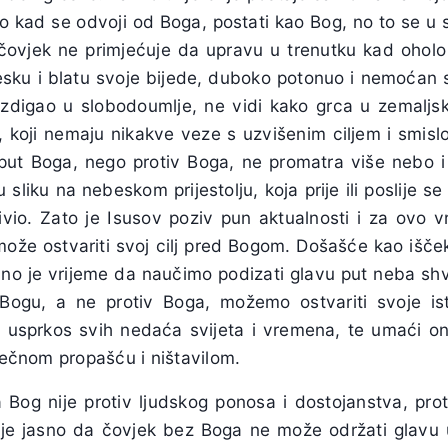
o kad se odvoji od Boga, postati kao Bog, no to se u 
čovjek ne primjećuje da upravu u trenutku kad oholo
esku i blatu svoje bijede, duboko potonuo i nemoćan s
uzdigao u slobodoumlje, ne vidi kako grca u zemaljs
ha, koji nemaju nikakve veze s uzvišenim ciljem i smisl
put Boga, nego protiv Boga, ne promatra više nebo i 
sliku na nebeskom prijestolju, koja prije ili poslije se 
vio. Zato je Isusov poziv pun aktualnosti i za ovo vr
može ostvariti svoj cilj pred Bogom. Došašće kao išče
adno je vrijeme da naučimo podizati glavu put neba s
ogu, a ne protiv Boga, možemo ostvariti svoje ist
 usprkos svih nedaća svijeta i vremena, te umaći ono
vječnom propašću i ništavilom.
Bog nije protiv ljudskog ponosa i dostojanstva, pro
 je jasno da čovjek bez Boga ne može održati glavu