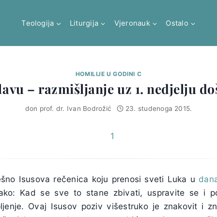
Teologija
Liturgija
Vjeronauk
Ostalo
HOMILIJE U GODINI C
lavu – razmišljanje uz 1. nedjelju do
don prof. dr. Ivan Bodrožić
23. studenoga 2015.
ješno Isusova rečenica koju prenosi sveti Luka u
dan
ako: Kad se sve to stane zbivati, uspravite se i p
pljenje. Ovaj Isusov poziv višestruko je znakovit i z