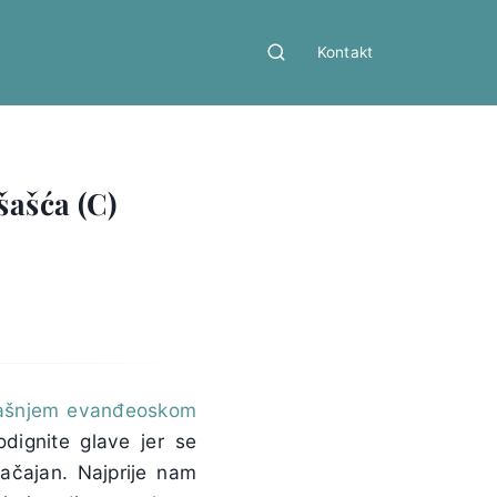
Kontakt
šašća (C)
ašnjem evanđeoskom
odignite glave jer se
načajan. Najprije nam