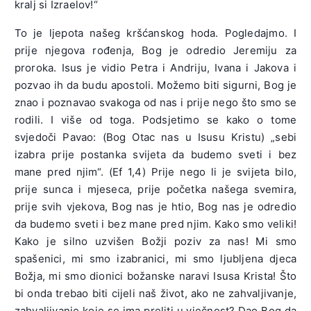
kralj si Izraelov!“
To je ljepota našeg kršćanskog hoda. Pogledajmo. I
prije njegova rođenja, Bog je odredio Jeremiju za
proroka. Isus je vidio Petra i Andriju, Ivana i Jakova i
pozvao ih da budu apostoli. Možemo biti sigurni, Bog je
znao i poznavao svakoga od nas i prije nego što smo se
rodili. I više od toga. Podsjetimo se kako o tome
svjedoči Pavao: (Bog Otac nas u Isusu Kristu) „sebi
izabra prije postanka svijeta da budemo sveti i bez
mane pred njim“. (Ef 1,4) Prije nego li je svijeta bilo,
prije sunca i mjeseca, prije početka našega svemira,
prije svih vjekova, Bog nas je htio, Bog nas je odredio
da budemo sveti i bez mane pred njim. Kako smo veliki!
Kako je silno uzvišen Božji poziv za nas! Mi smo
spašenici, mi smo izabranici, mi smo ljubljena djeca
Božja, mi smo dionici božanske naravi Isusa Krista! Što
bi onda trebao biti cijeli naš život, ako ne zahvaljivanje,
zahvaljivanje koje se ima preliti u vječnost? Dao Bog da