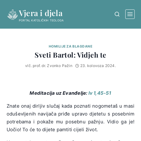
Skip
Vjera i djela
to
content
PORTAL KATOLIČKIH TEOLOGA
HOMILIJE ZA BLAGDANE
Sveti Bartol: Vidjeh te
vlč. prof. dr. Zvonko Pažin
23. kolovoza 2024.
Meditacija uz Evanđelje:
Iv 1,45-51
Znate onaj dirljiv slučaj kada poznati nogometaš u masi
oduševljenih navijača priđe upravo djetetu s posebnim
potrebama i pokaže mu posebnu pažnju. Vidio ga je!
Uočio! To će to dijete pamtiti cijeli život.