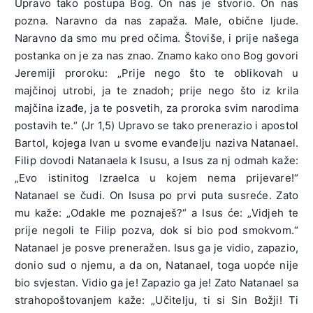
Upravo tako postupa Bog. On nas je stvorio. On nas
pozna. Naravno da nas zapaža. Male, obične ljude.
Naravno da smo mu pred očima. Štoviše, i prije našega
postanka on je za nas znao. Znamo kako ono Bog govori
Jeremiji proroku: „Prije nego što te oblikovah u
majčinoj utrobi, ja te znadoh; prije nego što iz krila
majčina izađe, ja te posvetih, za proroka svim narodima
postavih te.“ (Jr 1,5) Upravo se tako prenerazio i apostol
Bartol, kojega Ivan u svome evanđelju naziva Natanael.
Filip dovodi Natanaela k Isusu, a Isus za nj odmah kaže:
„Evo istinitog Izraelca u kojem nema prijevare!“
Natanael se čudi. On Isusa po prvi puta susreće. Zato
mu kaže: „Odakle me poznaješ?“ a Isus će: „Vidjeh te
prije negoli te Filip pozva, dok si bio pod smokvom.“
Natanael je posve preneražen. Isus ga je vidio, zapazio,
donio sud o njemu, a da on, Natanael, toga uopće nije
bio svjestan. Vidio ga je! Zapazio ga je! Zato Natanael sa
strahopoštovanjem kaže: „Učitelju, ti si Sin Božji! Ti