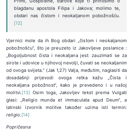
Primi, Gospodine, darove koje ti prinosimo o
blagdanu apostola Filipa i Jakova; molimo te,
obdari nas čistom i neokaljanom pobožnošću.
[12]
Vjernici mole da ih Bog obdari „čistom i neokaljanom
pobožnošću“, što je preuzeto iz Jakovljeve poslanice :
„Bogoljubnost čista i neokaljana jest: zauzimati se za
sirote i udovice u njihovoj nevolji, čuvati se neokaljanim
od ovoga svijeta.“ (Jak 1,27) Valja, međutim, naglasiti da
dosadašnji prijevodi ovoga retka kažu „Čista i
neokaljana pobožnost“, kako je prevedeno i u našoj
molitvi.
[13]
Osim toga, Jakovljev tekst prema Vulgati
glasi: „Religio munda et immaculata apud Deum“, a
latinski izvornik molitve također uzima isti termin:
religio
.
[14]
Popričesna