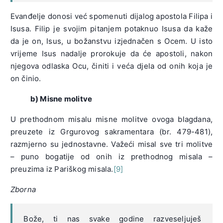
Evanđelje donosi već spomenuti dijalog apostola Filipa i
Isusa. Filip je svojim pitanjem potaknuo Isusa da kaže
da je on, Isus, u božanstvu izjednačen s Ocem. U isto
vrijeme Isus nadalje prorokuje da će apostoli, nakon
njegova odlaska Ocu, činiti i veća djela od onih koja je
on činio.
b) Misne molitve
U prethodnom misalu misne molitve ovoga blagdana,
preuzete iz Grgurovog sakramentara (br. 479-481),
razmjerno su jednostavne. Važeći misal sve tri molitve
– puno bogatije od onih iz prethodnog misala –
preuzima iz Pariškog misala.
[9]
Zborna
Bože, ti nas svake godine razveseljuješ