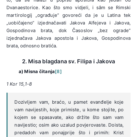
Dvanaestorice. Kao što smo vidjeli, i sâm se Rimski
martirologij „ograđuje“ govoreći da je u Latina tek
„uobičajeno“ izjednačavati Jakova Alfejeva i Jakova,
Gospodinova brata, dok Časoslov „bez ograde“
izjednačava Jakova apostola i Jakova, Gospodinova
brata, odnosno bratića.
2. Misa blagdana sv. Filipa i Jakova
a) Misna čitanja
[8]
1 Kor 15,1-8
Dozivljem vam, braćo, u pamet evanđelje koje
vam navijestih, koje primiste, u kome stojite, po
kojem se spasavate, ako držite što sam vam
navijestio; osim ako uzalud povjerovaste. Doista,
predadoh vam ponajprije što i primih: Krist