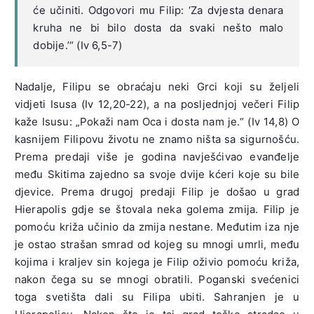
će učiniti. Odgovori mu Filip: ‘Za dvjesta denara
kruha ne bi bilo dosta da svaki nešto malo
dobije.’“ (Iv 6,5-7)
Nadalje, Filipu se obraćaju neki Grci koji su željeli
vidjeti Isusa (Iv 12,20-22), a na posljednjoj večeri Filip
kaže Isusu: „Pokaži nam Oca i dosta nam je.“ (Iv 14,8) O
kasnijem Filipovu životu ne znamo ništa sa sigurnošću.
Prema predaji više je godina navješćivao evanđelje
među Skitima zajedno sa svoje dvije kćeri koje su bile
djevice. Prema drugoj predaji Filip je došao u grad
Hierapolis gdje se štovala neka golema zmija. Filip je
pomoću križa učinio da zmija nestane. Međutim iza nje
je ostao strašan smrad od kojeg su mnogi umrli, među
kojima i kraljev sin kojega je Filip oživio pomoću križa,
nakon čega su se mnogi obratili. Poganski svećenici
toga svetišta dali su Filipa ubiti. Sahranjen je u