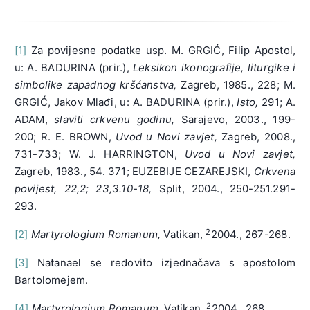
[1]
Za povijesne podatke usp. M. GRGIĆ, Filip Apostol,
u: A. BADURINA (prir.),
Leksikon ikonografije, liturgike i
simbolike zapadnog kršćanstva,
Zagreb, 1985., 228; M.
GRGIĆ, Jakov Mlađi, u: A. BADURINA (prir.),
Isto,
291; A.
ADAM,
slaviti crkvenu godinu,
Sarajevo, 2003., 199-
200; R. E. BROWN,
Uvod u Novi zavjet,
Zagreb, 2008.,
731-733; W. J. HARRINGTON,
Uvod u Novi zavjet,
Zagreb, 1983., 54. 371; EUZEBIJE CEZAREJSKI,
Crkvena
povijest, 22,2; 23,3.10-18,
Split, 2004., 250-251.291-
293.
2
[2]
Martyrologium Romanum,
Vatikan,
2004., 267-268.
[3]
Natanael se redovito izjednačava s apostolom
Bartolomejem.
2
[4]
Martyrologium Romanum,
Vatikan,
2004., 268.