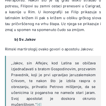
Hierapolisu. Nakon što je taj grad teško stradao u
potresu, Filipovi su zemni ostaci preneseni u Carigrad,
a kasnije u Rim. U ikonografiji se Filip prikazuje s
latinskim križem ili pak s križem u obliku grčkog slova
tau
pričvršćenog na vrhu štapa. Uz njega se prikazuje i
zmaj u spomen na spomenuto čudo sa zmijom.
b) Sv. Jakov
Rimski martirologij ovako govori o apostolu Jakovu:
„Jakov, sin Alfejev, kod Latina se običava
izjednačavati s bratom Gospodinovim, prozvanim
Pravednik, koji je prvi upravljao jeruzalemskom
Crkvom, te nakon što je izbila raspra o
obrezanju, prihvatio Petrovo mišljenje, da se
učenicima iz poganstva ne nameće stari jaram.
Svoj apostolat je doskora okrunio
mučeništvom.“
[4]