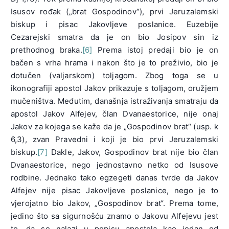
Isusov rođak („brat Gospodinov“), prvi Jeruzalemski
biskup i pisac Jakovljeve poslanice. Euzebije
Cezarejski smatra da je on bio Josipov sin iz
prethodnog braka.
[6]
Prema istoj predaji bio je on
bačen s vrha hrama i nakon što je to preživio, bio je
dotučen (valjarskom) toljagom. Zbog toga se u
ikonografiji apostol Jakov prikazuje s toljagom, oružjem
mučeništva. Međutim, današnja istraživanja smatraju da
apostol Jakov Alfejev, član Dvanaestorice, nije onaj
Jakov za kojega se kaže da je „Gospodinov brat“ (usp. k
6,3), zvan Pravedni i koji je bio prvi Jeruzalemski
biskup.
[7]
Dakle, Jakov, Gospodinov brat nije bio član
Dvanaestorice, nego jednostavno netko od Isusove
rodbine. Jednako tako egzegeti danas tvrde da Jakov
Alfejev nije pisac Jakovljeve poslanice, nego je to
vjerojatno bio Jakov, „Gospodinov brat“. Prema tome,
jedino što sa sigurnošću znamo o Jakovu Alfejevu jest
to, da se nalazi u popisu apostola kao jedan od