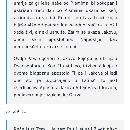
umrije za grijehe naše po Pismima; bi pokopan i
uskrišen treći dan po Pismima; ukaza se Kefi,
zatim dvanaestorici. Potom se ukaza braći, kojih
bijaše više od pet stotina zajedno; većina ih još i
sada živi, a neki usnuše. Zatim se ukaza Jakovu,
onda svim apostolima. Najposlije, kao
nedonoščetu, ukaza se i meni.
Ovdje Pavao govori o Jakovu, kojega ne ubraja u
Dvanaestoricu. Kao što vidimo, i izbor čitanja o
ovome blagdanu apostola Filipa i Jakova slijedi
ono što je „uobičajeno u Latina“, to jest
izjednačava Apostola Jakova Alfejeva s Jakovom,
poglavarom jeruzalemske Crkve.
Iv 14,6-14
Reče Isus Tomi: „Ja sam Put i Istina i Život: nitko