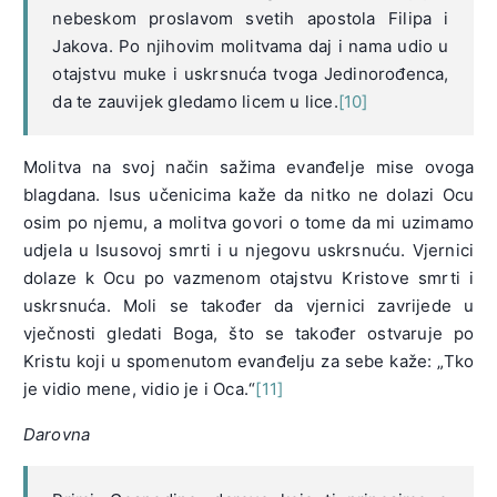
nebeskom proslavom svetih apostola Filipa i
Jakova. Po njihovim molitvama daj i nama udio u
otajstvu muke i uskrsnuća tvoga Jedinorođenca,
da te zauvijek gledamo licem u lice.
[10]
Molitva na svoj način sažima evanđelje mise ovoga
blagdana. Isus učenicima kaže da nitko ne dolazi Ocu
osim po njemu, a molitva govori o tome da mi uzimamo
udjela u Isusovoj smrti i u njegovu uskrsnuću. Vjernici
dolaze k Ocu po vazmenom otajstvu Kristove smrti i
uskrsnuća. Moli se također da vjernici zavrijede u
vječnosti gledati Boga, što se također ostvaruje po
Kristu koji u spomenutom evanđelju za sebe kaže: „Tko
je vidio mene, vidio je i Oca.“
[11]
Darovna