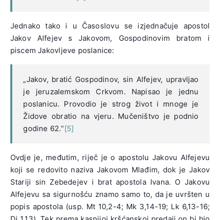
Jednako tako i u Časoslovu se izjednačuje apostol
Jakov Alfejev s Jakovom, Gospodinovim bratom i
piscem Jakovljeve poslanice:
„Jakov, bratić Gospodinov, sin Alfejev, upravljao
je jeruzalemskom Crkvom. Napisao je jednu
poslanicu. Provodio je strog život i mnoge je
Židove obratio na vjeru. Mučeništvo je podnio
godine 62.“
[5]
Ovdje je, međutim, riječ je o apostolu Jakovu Alfejevu
koji se redovito naziva Jakovom Mlađim, dok je Jakov
Stariji sin Zebedejev i brat apostola Ivana. O Jakovu
Alfejevu sa sigurnošću znamo samo to, da je uvršten u
popis apostola (usp. Mt 10,2-4; Mk 3,14-19; Lk 6,13-16;
Dj 1,13). Tek prema kasnijoj kršćanskoj predaji on bi bio