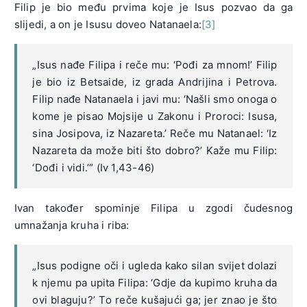
Filip je bio među prvima koje je Isus pozvao da ga
slijedi, a on je Isusu doveo Natanaela:
[3]
„Isus nađe Filipa i reče mu: ‘Pođi za mnom!’ Filip
je bio iz Betsaide, iz grada Andrijina i Petrova.
Filip nađe Natanaela i javi mu: ‘Našli smo onoga o
kome je pisao Mojsije u Zakonu i Proroci: Isusa,
sina Josipova, iz Nazareta.’ Reče mu Natanael: ‘Iz
Nazareta da može biti što dobro?’ Kaže mu Filip:
‘Dođi i vidi.’“ (Iv 1,43-46)
Ivan također spominje Filipa u zgodi čudesnog
umnažanja kruha i riba:
„Isus podigne oči i ugleda kako silan svijet dolazi
k njemu pa upita Filipa: ‘Gdje da kupimo kruha da
ovi blaguju?’ To reče kušajući ga; jer znao je što