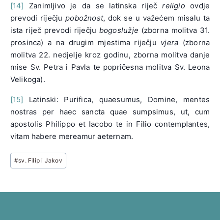
[14]
Zanimljivo je da se latinska riječ
religio
ovdje
prevodi riječju
pobožnost
, dok se u važećem misalu ta
ista riječ prevodi riječju
bogoslužje
(zborna molitva 31.
prosinca) a na drugim mjestima riječju
vjera
(zborna
molitva 22. nedjelje kroz godinu, zborna molitva danje
mise Sv. Petra i Pavla te popričesna molitva Sv. Leona
Velikoga).
[15]
Latinski: Purifica, quaesumus, Domine, mentes
nostras per haec sancta quae sumpsimus, ut, cum
apostolis Philippo et Iacobo te in Filio contemplantes,
vitam habere mereamur aeternam.
Post
#
sv. Filip i Jakov
Tags: