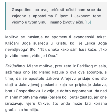
Gospodine, po ovoj pričesti očisti nam srce da
zajedno s apostolima Filipom i Jakovom tebe
vidimo u tvom Sinu i imamo život vječni.
[15]
Molitva se naslanja na spomenuti evanđeoski tekst.
Kršćani Boga susreću u Kristu, koji je „slika Boga
nevidljivoga“ (Kol 1,15), onako kako sâm Isus kaže: „Tko
je vidio mene, vidio je i Oca.“
Zaključimo.
Misne molitve, preuzete iz Pariškog misala,
sažimaju ono što Pismo kazuje o ova dva apostola, s
time, da se apostolu Jakovu Alfejevu pridaje ono što
stoji u Jakovljevoj poslanici koja se pripisuje Jakovu,
bratu Gospodinovu. I ovdje je dobro napomenuti da nad
misnim molitvama valja (barem koji puta) zastati, jer one
izražavaju vjeru Crkve, što onda može biti korisna
građa i za homiliju.