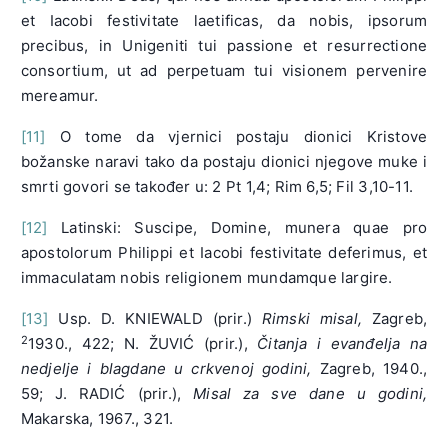
et Iacobi festivitate laetificas, da nobis, ipsorum
precibus, in Unigeniti tui passione et resurrectione
consortium, ut ad perpetuam tui visionem pervenire
mereamur.
[11]
O tome da vjernici postaju dionici Kristove
božanske naravi tako da postaju dionici njegove muke i
smrti govori se također u: 2 Pt 1,4; Rim 6,5; Fil 3,10-11.
[12]
Latinski: Suscipe, Domine, munera quae pro
apostolorum Philippi et Iacobi festivitate deferimus, et
immaculatam nobis religionem mundamque largire.
[13]
Usp. D. KNIEWALD (prir.)
Rimski misal,
Zagreb,
2
1930., 422; N. ŽUVIĆ (prir.),
Čitanja i evanđelja na
nedjelje i blagdane u crkvenoj godini,
Zagreb, 1940.,
59; J. RADIĆ (prir.),
Misal za sve dane u godini,
Makarska, 1967., 321.