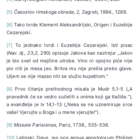
[5]
Časoslov rimskoga obreda, 2,
Zagreb, 1984., 1289.
[6]
Tako tvrde Klement Aleksandrijski, Origen i Euzebije
Cezarejski.
[7]
To jednako tvrdi i Euzebije Cezarejski. Isti pisac
(
Nav. dj., 23,2
, 290) opisuje Jakova kao
nazireja:
„Jakov
je bio svet od majčine utrobe. Vino ni opojno piće nije
pio niti je mesa jeo. Britva mu nije prešla preko glave.
Uljem se nije mazao niti se služio kupatilom.“
[8]
Prvo čitanje prethodnog misala je Mudr 5,1-5 („A
pravednik će se vedro sučeliti s onima koji ga tlačiše.“),
a evanđelje je Iv 14,1-13 („Neka se ne uznemiruje srce
vaše! Vjerujte u Boga i u mene vjerujte!“).
[9]
Missale Parisiense,
Pariz, 1738., 535-536.
[10]
Latinski: Deus, qui nos annua apostolorum Philippi