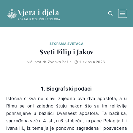
Skip
Vjera i djela
to
content
PORTAL KATOLIČKIH TEOLOGA
STOPAMA SVETACA
Sveti Filip i Jakov
vlč. prof. dr. Zvonko Pažin
1. svibnja 2026.
1. Biografski podaci
Istočna crkva ne slavi zajedno ova dva apostola, a u
Rimu se oni zajedno štuju nakon što su im relikvije
pohranjene u bazilici Dvanaest apostola. Ta bazilika,
sagrađena već u 4. st., u 6. stoljeću, za pape Pelagija I. i
Ivana III., iz temelja je ponovno sagrađena i posvećena