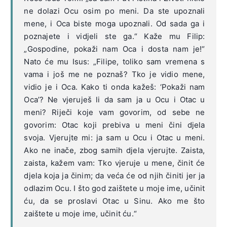
ne dolazi Ocu osim po meni. Da ste upoznali
mene, i Oca biste moga upoznali. Od sada ga i
poznajete i vidjeli ste ga.“ Kaže mu Filip:
„Gospodine, pokaži nam Oca i dosta nam je!“
Nato će mu Isus: „Filipe, toliko sam vremena s
vama i još me ne poznaš? Tko je vidio mene,
vidio je i Oca. Kako ti onda kažeš: ‘Pokaži nam
Oca’? Ne vjeruješ li da sam ja u Ocu i Otac u
meni? Riječi koje vam govorim, od sebe ne
govorim: Otac koji prebiva u meni čini djela
svoja. Vjerujte mi: ja sam u Ocu i Otac u meni.
Ako ne inače, zbog samih djela vjerujte. Zaista,
zaista, kažem vam: Tko vjeruje u mene, činit će
djela koja ja činim; da veća će od njih činiti jer ja
odlazim Ocu. I što god zaištete u moje ime, učinit
ću, da se proslavi Otac u Sinu. Ako me što
zaištete u moje ime, učinit ću.“