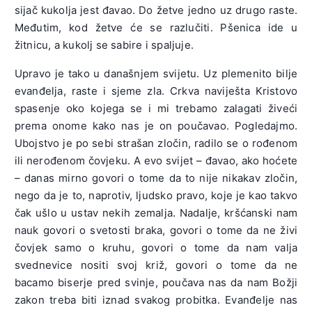
sijač kukolja jest đavao. Do žetve jedno uz drugo raste.
Međutim, kod žetve će se razlučiti. Pšenica ide u
žitnicu, a kukolj se sabire i spaljuje.
Upravo je tako u današnjem svijetu. Uz plemenito bilje
evanđelja, raste i sjeme zla. Crkva naviješta Kristovo
spasenje oko kojega se i mi trebamo zalagati živeći
prema onome kako nas je on poučavao. Pogledajmo.
Ubojstvo je po sebi strašan zločin, radilo se o rođenom
ili nerođenom čovjeku. A evo svijet – đavao, ako hoćete
– danas mirno govori o tome da to nije nikakav zločin,
nego da je to, naprotiv, ljudsko pravo, koje je kao takvo
čak ušlo u ustav nekih zemalja. Nadalje, kršćanski nam
nauk govori o svetosti braka, govori o tome da ne živi
čovjek samo o kruhu, govori o tome da nam valja
svednevice nositi svoj križ, govori o tome da ne
bacamo biserje pred svinje, poučava nas da nam Božji
zakon treba biti iznad svakog probitka. Evanđelje nas