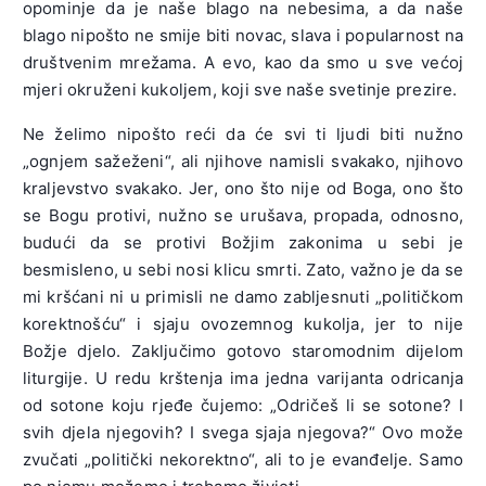
opominje da je naše blago na nebesima, a da naše
blago nipošto ne smije biti novac, slava i popularnost na
društvenim mrežama. A evo, kao da smo u sve većoj
mjeri okruženi kukoljem, koji sve naše svetinje prezire.
Ne želimo nipošto reći da će svi ti ljudi biti nužno
„ognjem sažeženi“, ali njihove namisli svakako, njihovo
kraljevstvo svakako. Jer, ono što nije od Boga, ono što
se Bogu protivi, nužno se urušava, propada, odnosno,
budući da se protivi Božjim zakonima u sebi je
besmisleno, u sebi nosi klicu smrti. Zato, važno je da se
mi kršćani ni u primisli ne damo zabljesnuti „političkom
korektnošću“ i sjaju ovozemnog kukolja, jer to nije
Božje djelo. Zaključimo gotovo staromodnim dijelom
liturgije. U redu krštenja ima jedna varijanta odricanja
od sotone koju rjeđe čujemo: „Odričeš li se sotone? I
svih djela njegovih? I svega sjaja njegova?“ Ovo može
zvučati „politički nekorektno“, ali to je evanđelje. Samo