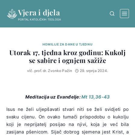
Skip
Vjera i djela
to
content
PORTAL KATOLIČKIH TEOLOGA
HOMILIJE ZA DANE U TJEDNU
Utorak 17. tjedna kroz godinu: Kukolj
se sabire i ognjem sažiže
vlč. prof. dr. Zvonko Pažin
29. srpnja 2024.
Meditacija uz Evanđelje:
Mt 13,36-43
Isus ne želi uljepšavati stvari niti se želi svidjeti po
svaku cijenu. On ovako tumači prispodobu o kukolju
koji je neprijatelj posijao na njivi, koja je već bila
zasijana pšenicom. Sijač dobrog sjemena jest Krist, a