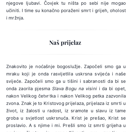
njegove ljubavi. Čovjek tu ništa po sebi nije mogao
učiniti. I time su konačno poraženi smrt i grijeh, oholost
i mržnja.
Naš prijelaz
Znakovito je noćašnje bogoslužje. Započeli smo ga u
mraku koji je onda rasvijetlila uskrsna svijeća i naše
svijeće. Započeli smo ga u tišini i sabranosti da bi se
onda zaorila pjesma
Slava Bogu na visini
i da bi opet,
nakon Velikog četvrtka i nakon Velikog petka zazvonila
zvona. Znak je to Kristovog prijelaza, prijelaza iz smrti u
život, iz žalosti u radost, iz sramote u slavu iz tame
groba u svjetlost uskrsnuća. Krist je prešao, Krist se
proslavio. A s njime i mi. Prešli smo iz smrti grijeha u