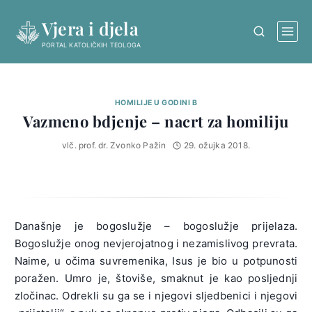
Skip
Vjera i djela
to
content
PORTAL KATOLIČKIH TEOLOGA
HOMILIJE U GODINI B
Vazmeno bdjenje – nacrt za homiliju
vlč. prof. dr. Zvonko Pažin
29. ožujka 2018.
Današnje je bogoslužje – bogoslužje prijelaza.
Bogoslužje onog nevjerojatnog i nezamislivog prevrata.
Naime, u očima suvremenika, Isus je bio u potpunosti
poražen. Umro je, štoviše, smaknut je kao posljednji
zločinac. Odrekli su ga se i njegovi sljedbenici i njegovi