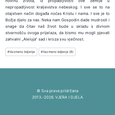
novinu života, iz propadljivosti ove zemlje u
nepropadljivost kraljevstva nebeskog. I sve se to na
otajstven način događa noćas Kristu i nama. I sve je to
Božje djelo za nas. Neka nam Gospodin dade mudrosti i
snage da čitav naš život bude u skladu s divnom
stvarnošću ovoga prijelaza, da bismo mu mogli pjevati
zahvalni „Aleluja“ sad i kroza svu vječnost.
Post
#
Vazmeno bdjenje
#
Vazmeno bdjenje (B)
Tags:
© Sva prava pridržana
2013.-2026. VJERA I DJELA