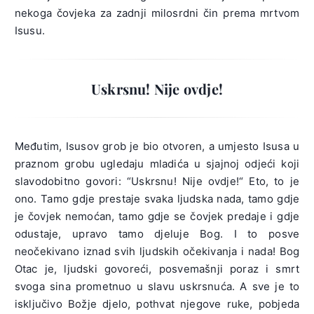
nekoga čovjeka za zadnji milosrdni čin prema mrtvom
Isusu.
Uskrsnu! Nije ovdje!
Međutim, Isusov grob je bio otvoren, a umjesto Isusa u
praznom grobu ugledaju mladića u sjajnoj odjeći koji
slavodobitno govori: “Uskrsnu! Nije ovdje!“ Eto, to je
ono. Tamo gdje prestaje svaka ljudska nada, tamo gdje
je čovjek nemoćan, tamo gdje se čovjek predaje i gdje
odustaje, upravo tamo djeluje Bog. I to posve
neočekivano iznad svih ljudskih očekivanja i nada! Bog
Otac je, ljudski govoreći, posvemašnji poraz i smrt
svoga sina prometnuo u slavu uskrsnuća. A sve je to
isključivo Božje djelo, pothvat njegove ruke, pobjeda