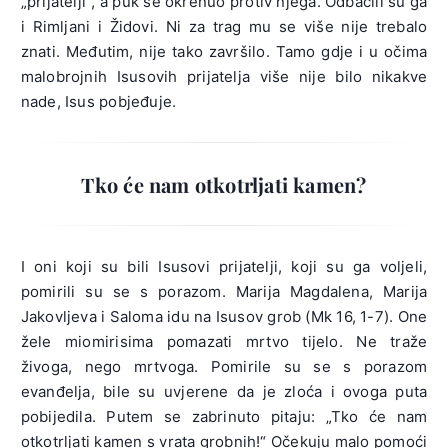
„prijatelji“, a puk se okrenuo protiv njega. Odbacili su ga
i Rimljani i Židovi. Ni za trag mu se više nije trebalo
znati. Međutim, nije tako završilo. Tamo gdje i u očima
malobrojnih Isusovih prijatelja više nije bilo nikakve
nade, Isus pobjeđuje.
Tko će nam otkotrljati kamen?
I oni koji su bili Isusovi prijatelji, koji su ga voljeli,
pomirili su se s porazom. Marija Magdalena, Marija
Jakovljeva i Saloma idu na Isusov grob (Mk 16, 1-7). One
žele miomirisima pomazati mrtvo tijelo. Ne traže
živoga, nego mrtvoga. Pomirile su se s porazom
evanđelja, bile su uvjerene da je zloća i ovoga puta
pobijedila. Putem se zabrinuto pitaju: „Tko će nam
otkotrljati kamen s vrata grobnih!“ Očekuju malo pomoći