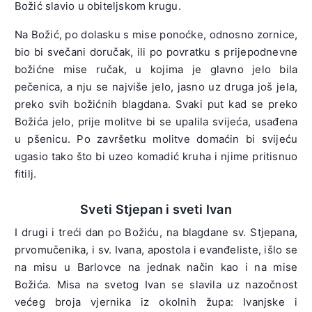
Božić slavio u obiteljskom krugu.
Na Božić, po dolasku s mise ponoćke, odnosno zornice,
bio bi svečani doručak, ili po povratku s prijepodnevne
božićne mise ručak, u kojima je glavno jelo bila
pečenica, a nju se najviše jelo, jasno uz druga još jela,
preko svih božićnih blagdana. Svaki put kad se preko
Božića jelo, prije molitve bi se upalila svijeća, usađena
u pšenicu. Po završetku molitve domaćin bi svijeću
ugasio tako što bi uzeo komadić kruha i njime pritisnuo
fitilj.
Sveti Stjepan i sveti Ivan
I drugi i treći dan po Božiću, na blagdane sv. Stjepana,
prvomučenika, i sv. Ivana, apostola i evanđeliste, išlo se
na misu u Barlovce na jednak način kao i na mise
Božića. Misa na svetog Ivan se slavila uz nazočnost
većeg broja vjernika iz okolnih župa: Ivanjske i