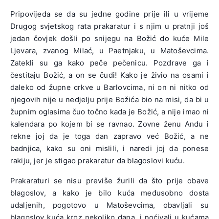
Pripovijeda se da su jedne godine prije ili u vrijeme
Drugog svjetskog rata prakaratur i s njim u pratnji još
jedan čovjek došli po snijegu na Božić do kuće Mile
Ljevara, zvanog Milać, u Paetnjaku, u Matoševcima.
Zatekli su ga kako peče pečenicu. Pozdrave ga i
čestitaju Božić, a on se čudi! Kako je živio na osami i
daleko od župne crkve u Barlovcima, ni on ni nitko od
njegovih nije u nedjelju prije Božića bio na misi, da bi u
župnim oglasima čuo točno kada je Božić, a nije imao ni
kalendara po kojem bi se ravnao. Zovne ženu Anđu i
rekne joj da je toga dan zapravo već Božić, a ne
badnjica, kako su oni mislili, i naredi joj da ponese
rakiju, jer je stigao prakaratur da blagoslovi kuću.
Prakaraturi se nisu previše žurili da što prije obave
blagoslov, a kako je bilo kuća međusobno dosta
udaljenih, pogotovo u Matoševcima, obavljali su
blagoslov kuća kroz nekoliko dana, i noćivali u kućama