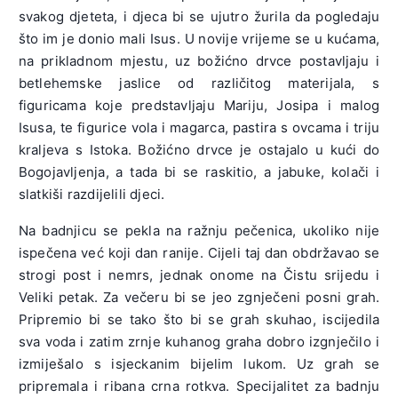
svakog djeteta, i djeca bi se ujutro žurila da pogledaju
što im je donio mali Isus. U novije vrijeme se u kućama,
na prikladnom mjestu, uz božićno drvce postavljaju i
betlehemske jaslice od različitog materijala, s
figuricama koje predstavljaju Mariju, Josipa i malog
Isusa, te figurice vola i magarca, pastira s ovcama i triju
kraljeva s Istoka. Božićno drvce je ostajalo u kući do
Bogojavljenja, a tada bi se raskitio, a jabuke, kolači i
slatkiši razdijelili djeci.
Na badnjicu se pekla na ražnju pečenica, ukoliko nije
ispečena već koji dan ranije. Cijeli taj dan obdržavao se
strogi post i nemrs, jednak onome na Čistu srijedu i
Veliki petak. Za večeru bi se jeo zgnječeni posni grah.
Pripremio bi se tako što bi se grah skuhao, iscijedila
sva voda i zatim zrnje kuhanog graha dobro izgnječilo i
izmiješalo s isjeckanim bijelim lukom. Uz grah se
pripremala i ribana crna rotkva. Specijalitet za badnju