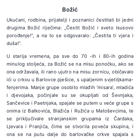
Božić
Ukućani, rodbina, prijatelji i poznanici čestitali bi jedni
drugima Božić riječima: „Čestit Božić i sveto Isusovo
porođenje!“, a na to se odgovaralo: „Čestita ti vjera i
duša!“.
U starija vremena, pa sve do 70 -ih i 80-ih godina
minulog stoljeća, za Božić se na misu ponoćku, ako se
ona održavala, ili rano ujutro na misu zornicu, običavalo
ići u crkvu u Barlovce pješice, s upaljenim svjetiljkama-
fenjerima. Manje grupe osobito mlađih ‘misara’, mladića
i djevojaka, počinjale su se okupljati od Ševnjaka,
Sančevice i Paetnjaka, spajale se putem u veće grupe s
onima iz Batkovića, Blažića i Ružića u Matoševcima, te
se priključivale stranjanskim grupama iz Čardaka,
Ljevara i Pranjića, čime se stvorila poveća skupina, i
ona se na putu dalje do barlovačke crkve spajala s