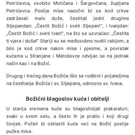
Petrićevca, osobito Motičana i Šargovčana, župljana
Petrićevca. Poslije mise nazočni bi se kod crkve
zadržavali malo duže, čestitali jedni drugima
Stjepandan: „Čestit Božić i sveti Stjepan!“, i Ivanjdan:
„Čestit Božić i sveti Ivan!“, na što se uzvraćao: „Čestita
ti vjera i duša!“ Stariji su se međusobno nudili rakijom, a
bilo je kod crkve nakon mise i pjesme, a povratak
kućama u Stranjane i Matoševce odvijao se na jednak
način kao i na Božić.
Drugog i trećeg dana Božića išlo se rodbini i prijateljima
na čestitanje Božića i sv. Stjepana, odnosno sv. Ivana.
Božićni blagoslov kuća i obitelji
U starija vremena kuće su blagoslivljali prakaraturi,
svaki u svom selu, a često ih je pratio i koji drugi
čovjek. Počeli bi obilaziti kuće već na Božić poslije
pučke mise.