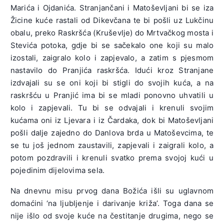
Marića i Ojdanića. Stranjančani i Matoševljani bi se iza
Žicine kuće rastali od Dikevčana te bi pošli uz Lukčinu
obalu, preko Raskršća (Kruševlje) do Mrtvačkog mosta i
Stevića potoka, gdje bi se sačekalo one koji su malo
izostali, zaigralo kolo i zapjevalo, a zatim s pjesmom
nastavilo do Pranjića raskršća. Idući kroz Stranjane
izdvajali su se oni koji bi stigli do svojih kuća, a na
raskršću u Pranjić ima bi se mladi ponovno uhvatili u
kolo i zapjevali. Tu bi se odvajali i krenuli svojim
kućama oni iz Ljevara i iz Čardaka, dok bi Matoševljani
pošli dalje zajedno do Danlova brda u Matoševcima, te
se tu još jednom zaustavili, zapjevali i zaigrali kolo, a
potom pozdravili i krenuli svatko prema svojoj kući u
pojedinim dijelovima sela.
Na dnevnu misu prvog dana Božića išli su uglavnom
domaćini ‘na ljubljenje i darivanje križa’. Toga dana se
nije išlo od svoje kuće na čestitanje drugima, nego se