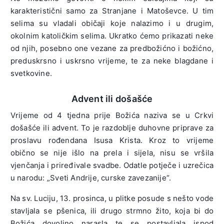
karakteristični samo za Stranjane i Matoševce. U tim
selima su vladali običaji koje nalazimo i u drugim,
okolnim katoličkim selima. Ukratko ćemo prikazati neke
od njih, posebno one vezane za predbožićno i božićno,
preduskrsno i uskrsno vrijeme, te za neke blagdane i
svetkovine.
Advent ili došašće
Vrijeme od 4 tjedna prije Božića naziva se u Crkvi
došašće ili advent. To je razdoblje duhovne priprave za
proslavu rođendana Isusa Krista. Kroz to vrijeme
obično se nije išlo na prela i sijela, nisu se vršila
vjenčanja i priređivale svadbe. Odatle potječe i uzrečica
u narodu: „Sveti Andrije, curske zavezanije“.
Na sv. Luciju, 13. prosinca, u plitke posude s nešto vode
stavljala se pšenica, ili drugo strmno žito, koja bi do
Božića dovoljno narasla te se postavljala ispod