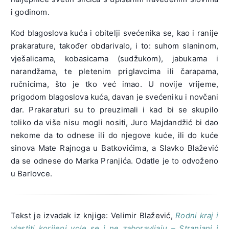
i godinom.
Kod blagoslova kuća i obitelji svećenika se, kao i ranije
prakarature, također obdarivalo, i to: suhom slaninom,
vješalicama, kobasicama (sudžukom), jabukama i
narandžama, te pletenim priglavcima ili čarapama,
ručnicima, što je tko već imao. U novije vrijeme,
prigodom blagoslova kuća, davan je svećeniku i novčani
dar. Prakaraturi su to preuzimali i kad bi se skupilo
toliko da više nisu mogli nositi, Juro Majdandžić bi dao
nekome da to odnese ili do njegove kuće, ili do kuće
sinova Mate Rajnoga u Batkovićima, a Slavko Blažević
da se odnese do Marka Pranjića. Odatle je to odvoženo
u Barlovce.
Tekst je izvadak iz knjige: Velimir Blažević,
Rodni kraj i
vlastiti korijeni vole se i ne zaboravljaju – Stranjani i