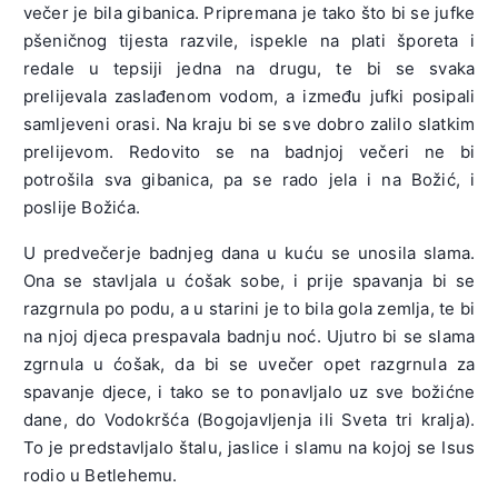
večer je bila gibanica. Pripremana je tako što bi se jufke
pšeničnog tijesta razvile, ispekle na plati šporeta i
redale u tepsiji jedna na drugu, te bi se svaka
prelijevala zaslađenom vodom, a između jufki posipali
samljeveni orasi. Na kraju bi se sve dobro zalilo slatkim
prelijevom. Redovito se na badnjoj večeri ne bi
potrošila sva gibanica, pa se rado jela i na Božić, i
poslije Božića.
U predvečerje badnjeg dana u kuću se unosila slama.
Ona se stavljala u ćošak sobe, i prije spavanja bi se
razgrnula po podu, a u starini je to bila gola zemlja, te bi
na njoj djeca prespavala badnju noć. Ujutro bi se slama
zgrnula u ćošak, da bi se uvečer opet razgrnula za
spavanje djece, i tako se to ponavljalo uz sve božićne
dane, do Vodokršća (Bogojavljenja ili Sveta tri kralja).
To je predstavljalo štalu, jaslice i slamu na kojoj se Isus
rodio u Betlehemu.