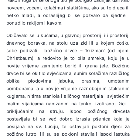
Nakon toga bi se onoga tko je podigao badnjak darivalo
novcem, voćem, kolačima i slatkišima, ako su to djeca ili
netko mlađi, a odraslijeg bi se pozvalo da sjedne i
ponudilo rakijom i kavom.
Običavalo se u kućama, u glavnoj prostoriji ili prostoriji
dnevnog boravka, na stolu uza zid ili u kojem ćošku
sobe podizati i božićno drvce – ‘krizman’ (od njem.
Christbaum), a redovito je to bila smreka, koju je u
novije vrijeme zamijenio borić ili grana jele. Božićno
drvce bi se okitilo svjećicama, suhim kolačima različitog
oblika, plodovima jabuka, orasima, umotanim
bombonama, a u novije vrijeme raznobojnim staklenim
kuglama, nitima staniola i sličnog materijala i svjetlećim
malim sijalicama nanizanim na tankoj izoliranoj žici i
priključenim na struju. Ispod božićnog drvceta
postavljala bi se već dobro izrasla pšenica koja je
posijana na sv. Luciju, te ostavljali pokloni djeci za
božićno jutro, ili su se pokloni stavljali ispod jastuka