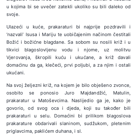
u kojima bi se uvečer zatekli ukoliko su bili daleko od
svoje.
Ulazeći u kuće, prakaraturi bi najprije pozdravili i
‘nazvali’ Isusa i Mariju te uobičajenim načinom čestitali
Božić i božićne blagdane. Sa sobom su nosili križ i u
tikvici blagoslovljenu vodu i njome, uz molitvu
Vjerovanja, škropili kuću i ukućane, a križ davali
domaćinu da ga, klečeći, prvi poljubi, a za njim i ostali
ukućani.
Na svoj željezni križ, na kojem je bilo obješeno zvonce,
osobito se ponosio Juro Majdandžić, Matulin,
prakaratur u Matoševcima. Naslijedio ga je, kako je
govorio, od svog oca i djeda, koji su također bili
prakaraturi u selu. Domaćini bi prilikom blagoslova
prakarature obdarivali slaninom, sudžukom, pletenim
priglavcima, paklićem duhana, i sl.