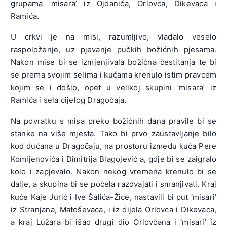
grupama ‘misara’ iz Ojdanića, Orlovca, Dikevaca i
Ramića.
U crkvi je na misi, razumljivo, vladalo veselo
raspoloženje, uz pjevanje pučkih božićnih pjesama.
Nakon mise bi se izmjenjivala božićna čestitanja te bi
se prema svojim selima i kućama krenulo istim pravcem
kojim se i došlo, opet u velikoj skupini ‘misara’ iz
Ramića i sela cijelog Dragočaja.
Na povratku s misa preko božićnih dana pravile bi se
stanke na više mjesta. Tako bi prvo zaustavljanje bilo
kod dućana u Dragočaju, na prostoru između kuća Pere
Komljenovića i Dimitrija Blagojević a, gdje bi se zaigralo
kolo i zapjevalo. Nakon nekog vremena krenulo bi se
dalje, a skupina bi se počela razdvajati i smanjivati. Kraj
kuće Kaje Jurić i Ive Šalića-Žice, nastavili bi put ‘misari’
iz Stranjana, Matoševaca, i iz dijela Orlovca i Dikevaca,
a kraj Lužara bi išao drugi dio Orlovčana i ‘misari’ iz