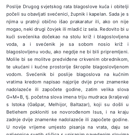
Poslije Drugog svjetskog rata blagoslove kuća i obitelji
počeli su obavljati svećenici, župnik i kapelan. Sada je s
njima u pratnji obično išao prakaratur ili, ako on nije
mogao, neki drugi čovjek ili mladić iz sela. Redovito bi u
kući svećenika dočekao na stolu križ i blagoslovljena
voda, a i svećenik je sa sobom nosio križ i
blagoslovljenu vodu, ako negdje ne bi bili pripremljeni.
Molile bi se molitve predviđene crkvenim obrednikom,
te ukućani i kućne prostorije škropile blagoslovljenom
vodom. Svećenik bi poslije blagoslova na kućnim
vratima kredom napisao najprije dvije prve znamenke
nadolazeće ili započete godine, zatim velika slova
G+M+B, tj. početna slova imena triju mudraca (kraljeva)
s Istoka (Gašpar, Melhijor, Baltazar), koji su došli u
Betlehem pokloniti se novorođenom Isus, i na kraju
zadnje dvije znamenke nadolazeće ili započete godine.
U novije vrijeme umjesto pisanja na vrata, daju se
naljepnice svetih sličica s upisanim navedenim slovima