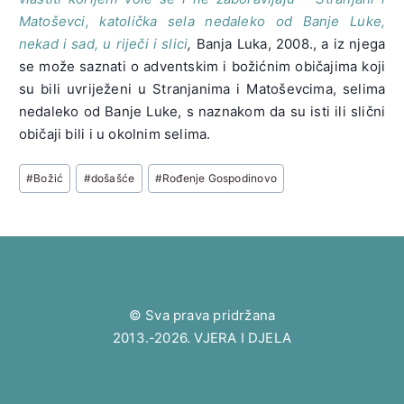
Matoševci, katolička sela nedaleko od Banje Luke,
nekad i sad, u riječi i slici
,
Banja Luka, 2008., a iz njega
se može saznati o adventskim i božićnim običajima koji
su bili uvriježeni u Stranjanima i Matoševcima, selima
nedaleko od Banje Luke, s naznakom da su isti ili slični
običaji bili i u okolnim selima.
Post
#
Božić
#
došašće
#
Rođenje Gospodinovo
Tags:
© Sva prava pridržana
2013.-2026. VJERA I DJELA