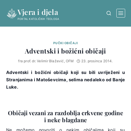
Skip
Vjera i djela
to
content
PORTAL KATOLIČKIH TEOLOGA
PUČKI OBIČAJI
Adventski i božićni običaji
fra prof. dr. Velimir Blažević, OFM
23. prosinca 2014.
Adventski i božićni običaji koji su bili uvriježeni u
Stranjanima i Matoševcima, selima nedaleko od Banje
Luke.
Običaji vezani za razdoblja crkvene godine
i neke blagdane
Ne možemo govoriti o nekim običajima koji su