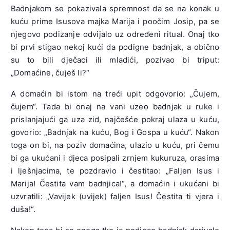
Badnjakom se pokazivala spremnost da se na konak u
kuću prime Isusova majka Marija i poočim Josip, pa se
njegovo podizanje odvijalo uz određeni ritual. Onaj tko
bi prvi stigao nekoj kući da podigne badnjak, a obično
su to bili dječaci ili mladići, pozivao bi triput:
„Domaćine, čuješ li?“
A domaćin bi istom na treći upit odgovorio: „Čujem,
čujem“. Tada bi onaj na vani uzeo badnjak u ruke i
prislanjajući ga uza zid, najčešće pokraj ulaza u kuću,
govorio: „Badnjak na kuću, Bog i Gospa u kuću“. Nakon
toga on bi, na poziv domaćina, ulazio u kuću, pri čemu
bi ga ukućani i djeca posipali zrnjem kukuruza, orasima
i lješnjacima, te pozdravio i čestitao: „Faljen Isus i
Marija! Čestita vam badnjica!“, a domaćin i ukućani bi
uzvratili: „Vavijek (uvijek) faljen Isus! Čestita ti vjera i
duša!“.