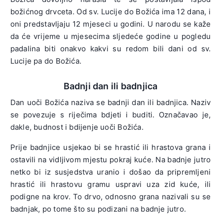
božićnog drvceta. Od sv. Lucije do Božića ima 12 dana, i
oni predstavljaju 12 mjeseci u godini. U narodu se kaže
da će vrijeme u mjesecima sljedeće godine u pogledu
padalina biti onakvo kakvi su redom bili dani od sv.
Lucije pa do Božića.
Badnji dan ili badnjica
Dan uoči Božića naziva se badnji dan ili badnjica. Naziv
se povezuje s riječima bdjeti i buditi. Označavao je,
dakle, budnost i bdijenje uoči Božića.
Prije badnjice usjekao bi se hrastić ili hrastova grana i
ostavili na vidljivom mjestu pokraj kuće. Na badnje jutro
netko bi iz susjedstva uranio i došao da pripremljeni
hrastić ili hrastovu gramu uspravi uza zid kuće, ili
podigne na krov. To drvo, odnosno grana nazivali su se
badnjak, po tome što su podizani na badnje jutro.