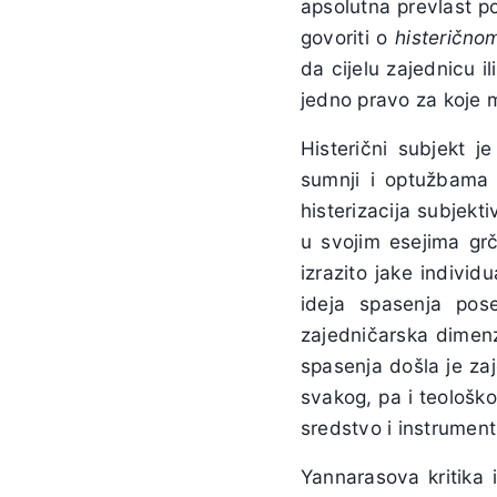
apsolutna prevlast p
govoriti o
histerično
da cijelu zajednicu il
jedno pravo za koje m
Histerični subjekt j
sumnji i optužbama 
histerizacija subjekti
u svojim esejima grč
izrazito jake individu
ideja spasenja pos
zajedničarska dimenzi
spasenja došla je zaj
svakog, pa i teološko
sredstvo i instrument
Yannarasova kritika 