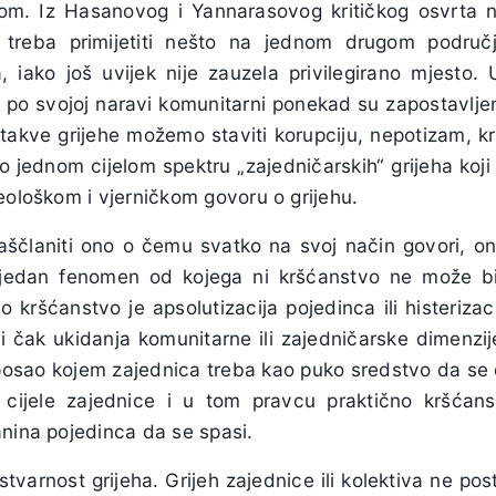
om. Iz Hasanovog i Yannarasovog kritičkog osvrta 
 treba primijetiti nešto na jednom drugom područj
a, iako još uvijek nije zauzela privilegirano mjesto. 
su po svojoj naravi komunitarni ponekad su zapostavljeni
 takve grijehe možemo staviti korupciju, nepotizam, kri
e o jednom cijelom spektru „zajedničarskih“ grijeha ko
eološkom i vjerničkom govoru o grijehu.
aščlaniti ono o čemu svatko na svoj način govori, o
ju jedan fenomen od kojega ni kršćanstvo ne može bit
o kršćanstvo je apsolutizacija pojedinca ili histeriza
 čak ukidanja komunitarne ili zajedničarske dimenzije
 posao kojem zajednica treba kao puko sredstvo da se d
 cijele zajednice i u tom pravcu praktično kršćansk
anina pojedinca da se spasi.
stvarnost grijeha. Grijeh zajednice ili kolektiva ne po