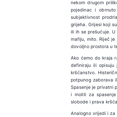
nekom drugom prilik
pojedinac i obrnuto
subjektivnost prodrl
grijeha. Grijesi koji 
ili ih se prešućuje. U
mafiju, mito. Riječ j
dovoljno prostora u t
Ako ćemo do kraja r
definiraju ili opisu
kršćanstvo. Histeričn
potpunog zaborava ili
Spasenje je privatni
i moliti za spasenje
slobode i prava kršć
Analogno vrijedi i za 