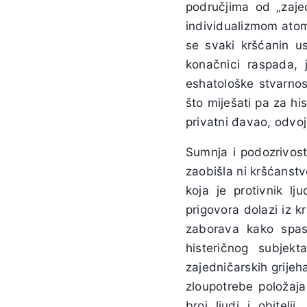
područjima od „zajed
individualizmom ato
se svaki kršćanin u
konačnici raspada, j
eshatološke stvarnost
što miješati pa za his
privatni đavao, odvo
Sumnja i podozrivost 
zaobišla ni kršćanstv
koja je protivnik lj
prigovora dolazi iz k
zaborava kako spas
histeričnog subjekt
zajedničarskih grijeh
zloupotrebe položaja 
broj ljudi i obitelj