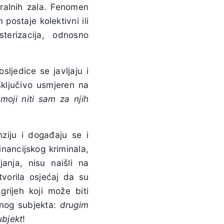
ralnih zala. Fenomen
postaje kolektivni ili
sterizacija, odnosno
osljedice se javljaju i
sključivo usmjeren na
 moji niti sam za njih
nziju i događaju se i
inancijskog kriminala,
janja, nisu naišli na
tvorila osjećaj da su
 grijeh koji može biti
ičnog subjekta:
drugim
ubjekt
!