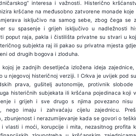
ničarskog“ interesa i važnosti. Histerično kršćans
mizira kršćane na međusobno zatvorene monade koje n
smjerava isključivo na samog sebe, zbog čega se z
er su spasenje i grijeh isključivo u nadležnosti hi
i poput raja, pakla i čistilišta privatne su stvari u 
teričnog subjekta raj ili pakao su privatna mjesta gdje
jeni od drugih bogova i zloduha.
kojoj je zadnjih desetljeća izložena ideja zajednice, 
o u njegovoj histeričnoj verziji. I Crkva je uvijek pod
udskih prava, gušitelj autonomije, protivnik slobod
ruga histeričnih subjekata ili kršćana pojedinaca koj
enje i grijeh i sve drugo s njima povezano nisu a
a, nego imaju i zahvaćaju cijelu zajednicu. Preš
a, zbunjenost i nerazumijevanje kada se govori o teški
i vlasti i moći, korupcije i mita, nezasitnog profita k
i, financijskih zloupotreba u kršćanskim zajednicam