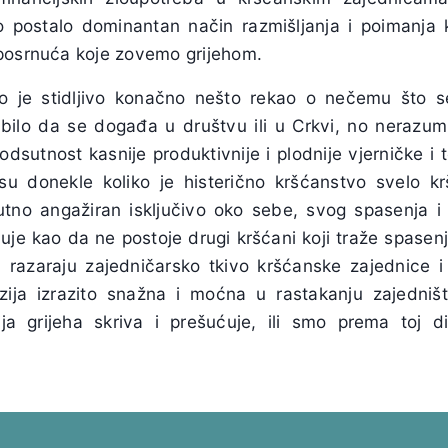
vo postalo dominantan način razmišljanja i poimanja
posrnuća koje zovemo grijehom.
 je stidljivo konačno nešto rekao o nečemu što se
, bilo da se događa u društvu ili u Crkvi, no nerazum
i odsutnost kasnije produktivnije i plodnije vjerničke i
u donekle koliko je histerično kršćanstvo svelo kr
lutno angažiran isključivo oko sebe, svog spasenja i 
luje kao da ne postoje drugi kršćani koji traže spasenje
i, razaraju zajedničarsko tkivo kršćanske zajednice i 
zija izrazito snažna i moćna u rastakanju zajedni
ja grijeha skriva i prešućuje, ili smo prema toj di