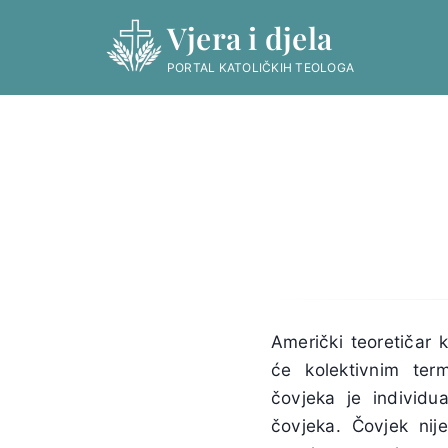
Skip
Vjera i djela
to
content
PORTAL KATOLIČKIH TEOLOGA
Američki teoretičar 
će kolektivnim te
čovjeka je individua
čovjeka. Čovjek nij