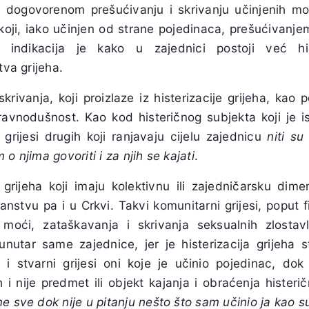
i dogovorenom prešućivanju i skrivanju učinjenih mo
koji, iako učinjen od strane pojedinaca, prešućivanjem 
h, indikacija je kako u zajednici postoji već hi
tva grijeha.
rivanja, koji proizlaze iz histerizacije grijeha, kao p
 ravnodušnost. Kao kod histeričnog subjekta koji je i
 grijesi drugih koji ranjavaju cijelu zajednicu
niti su
o njima govoriti i za njih se kajati
.
grijeha koji imaju kolektivnu ili zajedničarsku dime
anstvu pa i u Crkvi. Takvi komunitarni grijesi, poput f
 moći, zataškavanja i skrivanja seksualnih zlostavl
utar same zajednice, jer je histerizacija grijeha s
ki i stvarni grijesi oni koje je učinio pojedinac, dok
eh i nije predmet ili objekt kajanja i obraćenja hister
e sve dok nije u pitanju nešto što sam učinio ja kao s