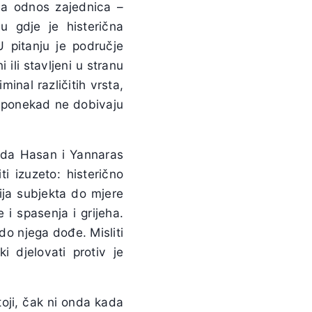
na odnos zajednica –
u gdje je histerična
U pitanju je područje
 ili stavljeni u stranu
minal različitih vrsta,
ji ponekad ne dobivaju
nda Hasan i Yannaras
i izuzeto: histerično
cija subjekta do mjere
 i spasenja i grijeha.
o njega dođe. Misliti
i djelovati protiv je
stoji, čak ni onda kada