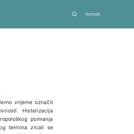
Kontakt
rno vrijeme označit
ivnosti
. Histerizacija
ntropološkog poimanja
og termina zrcali se