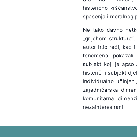
histerično kršćanst
spasenja i moralnog 
Ne tako davno netko
„grijehom struktura“
autor htio reći, kao 
fenomena, pokazali s
subjekt koji je apso
histerični subjekt dje
individualno učinjen
zajedničarska dimen
komunitarna dimenzi
nezainteresirani.