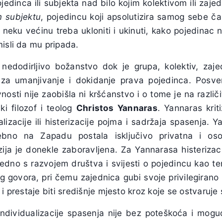
ojedinca ili subjekta nad bilo kojim kolektivom ili za
m subjektu
, pojedincu koji apsolutizira samog sebe ča
i neku većinu treba ukloniti i ukinuti, kako pojedinac 
isli da mu pripada.
e nedodirljivo božanstvo dok je grupa, kolektiv, zaje
za umanjivanje i dokidanje prava pojedinca. Posve
vnosti nije zaobišla ni kršćanstvo i o tome je na različ
ki filozof i teolog
Christos Yannaras
. Yannaras krit
alizacije ili histerizacije pojma i sadržaja spasenja. 
ebno na Zapadu postala isključivo privatna i oso
ja je donekle zaboravljena. Za Yannarasa histerizacija
edno s razvojem društva i svijesti o pojedincu kao te
g govora, pri čemu zajednica gubi svoje privilegirano
 i prestaje biti središnje mjesto kroz koje se ostvaruje
individualizacije spasenja nije bez poteškoća i mogući