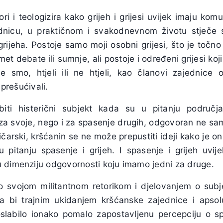
ri i teologizira kako grijeh i grijesi uvijek imaju komu
jednicu, u praktičnom i svakodnevnom životu stječe
rijeha. Postoje samo moji osobni grijesi, što je točn
met debate ili sumnje, ali postoje i određeni grijesi koj
e smo, htjeli ili ne htjeli, kao članovi zajednice 
 prešućivali.
ti histerični subjekt kada su u pitanju područja
 svoje, nego i za spasenje drugih, odgovoran ne sam
ičarski, kršćanin se ne može prepustiti ideji kako je on
u pitanju spasenje i grijeh. I spasenje i grijeh uv
 dimenziju odgovornosti koju imamo jedni za druge.
o svojom militantnom retorikom i djelovanjem o subjek
a bi trajnim ukidanjem kršćanske zajednice i apsolu
labilo ionako pomalo zapostavljenu percepciju o sp