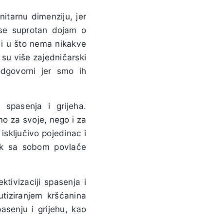
nitarnu dimenziju, jer
 se suprotan dojam o
o i u što nema nikakve
i su više zajedničarski
odgovorni jer smo ih
 spasenja i grijeha.
o za svoje, nego i za
 isključivo pojedinac i
ijek sa sobom povlače
tivizaciji spasenja i
tiziranjem kršćanina
asenju i grijehu, kao