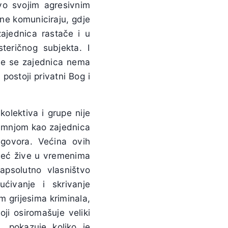
tvo svojim agresivnim
e komuniciraju, gdje
ajednica rastače i u
steričnog subjekta. I
koje se zajednica nema
 postoji privatni Bog i
kolektiva i grupe nije
 sumnjom kao zajednica
e govora. Većina ovih
i već žive u vremenima
psolutno vlasništvo
ućivanje i skrivanje
m grijesima kriminala,
oji osiromašuje veliki
a, pokazuje koliko je