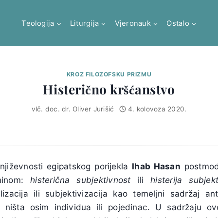
Teologija
Liturgija
Vjeronauk
Ostalo
KROZ FILOZOFSKU PRIZMU
Histerično kršćanstvo
vlč. doc. dr. Oliver Jurišić
4. kolovoza 2020.
književnosti egipatskog porijekla
Ihab Hasan
postmode
rminom:
histerična subjektivnost
ili
histerija subjekt
lizacija ili subjektivizacija kao temeljni sadržaj a
e ništa osim individua ili pojedinac. U sadržaju ov