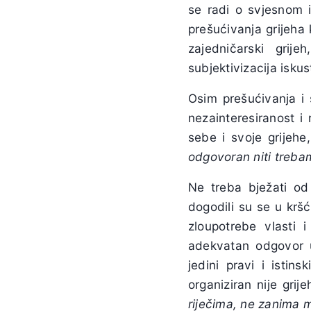
se radi o svjesnom 
prešućivanja grijeha 
zajedničarski grije
subjektivizacija iskus
Osim prešućivanja i sk
nezainteresiranost i
sebe i svoje grijehe,
odgovoran niti trebam 
Ne treba bježati od 
dogodili su se u kršć
zloupotrebe vlasti i
adekvatan odgovor un
jedini pravi i istins
organiziran nije grij
riječima, ne zanima m