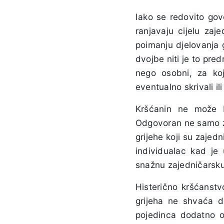
Iako se redovito govo
ranjavaju cijelu za
poimanju djelovanja g
dvojbe niti je to pred
nego osobni, za koj
eventualno skrivali ili
Kršćanin ne može bi
Odgovoran ne samo za
grijehe koji su zajedn
individualac kad je 
snažnu zajedničarsku
Histerično kršćanstv
grijeha ne shvaća d
pojedinca dodatno os