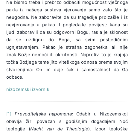
Ne bismo trebali prebrzo odbaciti mogućnost vječnoga
pakla iz našega sustava vjerovanja samo zato što je
neugodna. Ne zaboravite da su tragedije proizašle i iz
nevjerovanja u pakao. I pogledajte povijest: kada su
ljudi zaboravili da su odgovorni Bogu, rasla je sklonost
da se uzdignu do Boga, sa svim posljedičnim
ugnjetavanjem. Pakao je strašna zagonetka, ali nije
znak Božje nemoći ili okrutnosti. Naprotiv, to je krajnja
točka Božjega temeljito viteškoga odnosa prema svojim
stvorenjima: On im daje čak i samostalnost da Ga
odbace.
nizozemski izvornik
[1]
Prevoditeljska napomena:
Odabir u Nizozemskoj
obavlja žiri povezan s godišnjim događajem Noć
teologije (
Nacht van de Theologie
). Izbor teološke