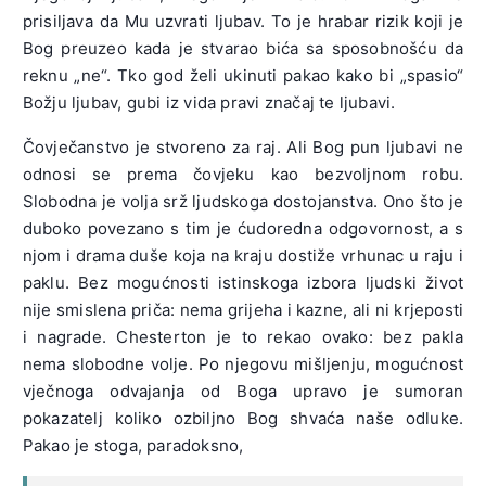
prisiljava da Mu uzvrati ljubav. To je hrabar rizik koji je
Bog preuzeo kada je stvarao bića sa sposobnošću da
reknu „ne“. Tko god želi ukinuti pakao kako bi „spasio“
Božju ljubav, gubi iz vida pravi značaj te ljubavi.
Čovječanstvo je stvoreno za raj. Ali Bog pun ljubavi ne
odnosi se prema čovjeku kao bezvoljnom robu.
Slobodna je volja srž ljudskoga dostojanstva. Ono što je
duboko povezano s tim je ćudoredna odgovornost, a s
njom i drama duše koja na kraju dostiže vrhunac u raju i
paklu. Bez mogućnosti istinskoga izbora ljudski život
nije smislena priča: nema grijeha i kazne, ali ni krjeposti
i nagrade. Chesterton je to rekao ovako: bez pakla
nema slobodne volje. Po njegovu mišljenju, mogućnost
vječnoga odvajanja od Boga upravo je sumoran
pokazatelj koliko ozbiljno Bog shvaća naše odluke.
Pakao je stoga, paradoksno,