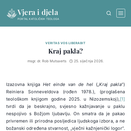
Skip
Vjera i djela
to
content
PORTAL KATOLIČKIH TEOLOGA
VERITAS VOS LIBERABIT
Kraj pakla?
msgr. dr. Rob Mutsaerts
25. siječnja 2026.
Izazovna knjiga
Het einde van de hel
(„
Kraj pakla
“)
Reiniera Sonneveldova (rođen 1978.), (proglašena
teološkom knjigom godine 2025. u Nizozemskoj),
[1]
tvrdi da je beskrajno, svjesno kažnjavanje u paklu
nespojivo s Božjom ljubavlju. On smatra da je pakao
privremen ili prirodna posljedica ljudskoga izbora, a ne
božanski određena stvarnost, „vječni kažnjenički logor“.