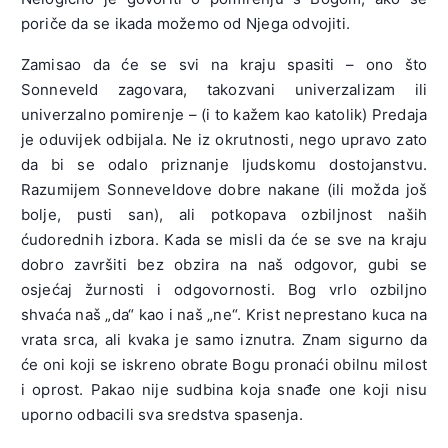
poriče da se ikada možemo od Njega odvojiti.
Zamisao da će se svi na kraju spasiti – ono što
Sonneveld zagovara, takozvani univerzalizam ili
univerzalno pomirenje – (i to kažem kao katolik) Predaja
je oduvijek odbijala. Ne iz okrutnosti, nego upravo zato
da bi se odalo priznanje ljudskomu dostojanstvu.
Razumijem Sonneveldove dobre nakane (ili možda još
bolje, pusti san), ali potkopava ozbiljnost naših
ćudorednih izbora. Kada se misli da će se sve na kraju
dobro završiti bez obzira na naš odgovor, gubi se
osjećaj žurnosti i odgovornosti. Bog vrlo ozbiljno
shvaća naš „da“ kao i naš „ne“. Krist neprestano kuca na
vrata srca, ali kvaka je samo iznutra. Znam sigurno da
će oni koji se iskreno obrate Bogu pronaći obilnu milost
i oprost. Pakao nije sudbina koja snađe one koji nisu
uporno odbacili sva sredstva spasenja.