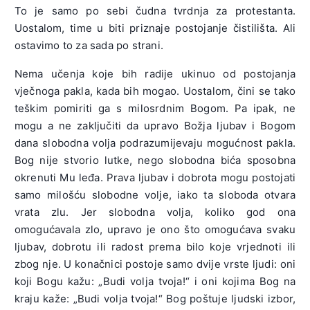
To je samo po sebi čudna tvrdnja za protestanta.
Uostalom, time u biti priznaje postojanje čistilišta. Ali
ostavimo to za sada po strani.
Nema učenja koje bih radije ukinuo od postojanja
vječnoga pakla, kada bih mogao. Uostalom, čini se tako
teškim pomiriti ga s milosrdnim Bogom. Pa ipak, ne
mogu a ne zaključiti da upravo Božja ljubav i Bogom
dana slobodna volja podrazumijevaju mogućnost pakla.
Bog nije stvorio lutke, nego slobodna bića sposobna
okrenuti Mu leđa. Prava ljubav i dobrota mogu postojati
samo milošću slobodne volje, iako ta sloboda otvara
vrata zlu. Jer slobodna volja, koliko god ona
omogućavala zlo, upravo je ono što omogućava svaku
ljubav, dobrotu ili radost prema bilo koje vrjednoti ili
zbog nje. U konačnici postoje samo dvije vrste ljudi: oni
koji Bogu kažu: „Budi volja tvoja!“ i oni kojima Bog na
kraju kaže: „Budi volja tvoja!“ Bog poštuje ljudski izbor,