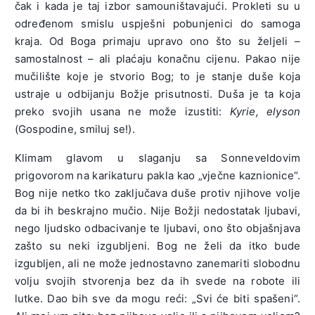
čak i kada je taj izbor samouništavajući. Prokleti su u
određenom smislu uspješni pobunjenici do samoga
kraja. Od Boga primaju upravo ono što su željeli –
samostalnost – ali plaćaju konačnu cijenu. Pakao nije
mučilište koje je stvorio Bog; to je stanje duše koja
ustraje u odbijanju Božje prisutnosti. Duša je ta koja
preko svojih usana ne može izustiti:
Kyrie, elyson
(Gospodine, smiluj se!).
Klimam glavom u slaganju sa Sonneveldovim
prigovorom na karikaturu pakla kao „vječne kaznionice“.
Bog nije netko tko zaključava duše protiv njihove volje
da bi ih beskrajno mučio. Nije Božji nedostatak ljubavi,
nego ljudsko odbacivanje te ljubavi, ono što objašnjava
zašto su neki izgubljeni. Bog ne želi da itko bude
izgubljen, ali ne može jednostavno zanemariti slobodnu
volju svojih stvorenja bez da ih svede na robote ili
lutke. Dao bih sve da mogu reći: „Svi će biti spašeni“.