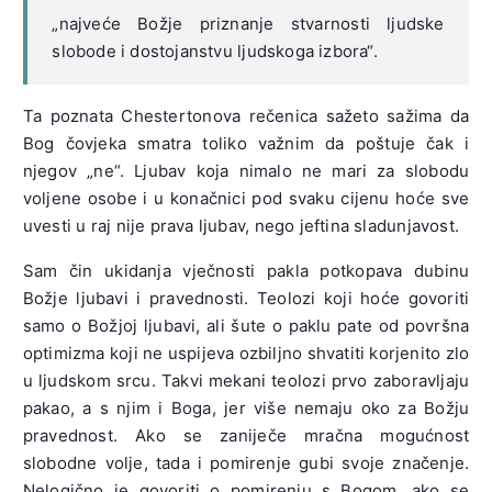
„najveće Božje priznanje stvarnosti ljudske
slobode i dostojanstvu ljudskoga izbora“.
Ta poznata Chestertonova rečenica sažeto sažima da
Bog čovjeka smatra toliko važnim da poštuje čak i
njegov „ne“. Ljubav koja nimalo ne mari za slobodu
voljene osobe i u konačnici pod svaku cijenu hoće sve
uvesti u raj nije prava ljubav, nego jeftina sladunjavost.
Sam čin ukidanja vječnosti pakla potkopava dubinu
Božje ljubavi i pravednosti. Teolozi koji hoće govoriti
samo o Božjoj ljubavi, ali šute o paklu pate od površna
optimizma koji ne uspijeva ozbiljno shvatiti korjenito zlo
u ljudskom srcu. Takvi mekani teolozi prvo zaboravljaju
pakao, a s njim i Boga, jer više nemaju oko za Božju
pravednost. Ako se zaniječe mračna mogućnost
slobodne volje, tada i pomirenje gubi svoje značenje.
Nelogično je govoriti o pomirenju s Bogom, ako se