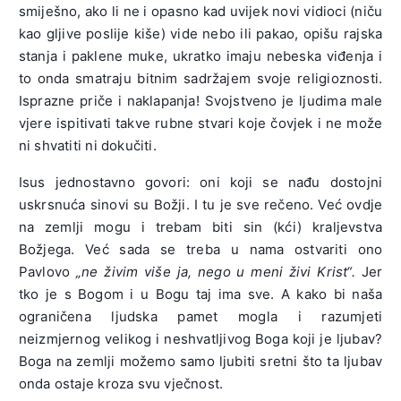
smiješno, ako li ne i opasno kad uvijek novi vidioci (niču
kao gljive poslije kiše) vide nebo ili pakao, opišu rajska
stanja i paklene muke, ukratko imaju nebeska viđenja i
to onda smatraju bitnim sadržajem svoje religioznosti.
Isprazne priče i naklapanja! Svojstveno je ljudima male
vjere ispitivati takve rubne stvari koje čovjek i ne može
ni shvatiti ni dokučiti.
Isus jednostavno govori: oni koji se nađu dostojni
uskrsnuća sinovi su Božji. I tu je sve rečeno. Već ovdje
na zemlji mogu i trebam biti sin (kći) kraljevstva
Božjega. Već sada se treba u nama ostvariti ono
Pavlovo
„ne živim više ja, nego u meni živi Krist“.
Jer
tko je s Bogom i u Bogu taj ima sve. A kako bi naša
ograničena ljudska pamet mogla i razumjeti
neizmjernog velikog i neshvatljivog Boga koji je ljubav?
Boga na zemlji možemo samo ljubiti sretni što ta ljubav
onda ostaje kroza svu vječnost.