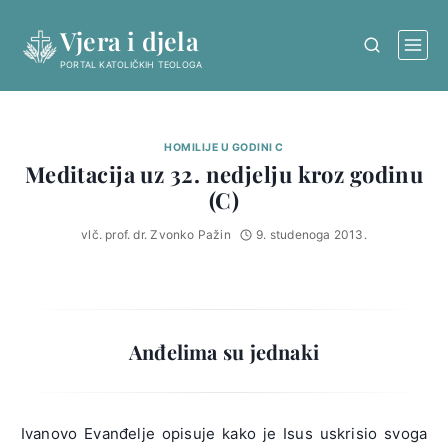
Skip
Vjera i djela
to
content
PORTAL KATOLIČKIH TEOLOGA
HOMILIJE U GODINI C
Meditacija uz 32. nedjelju kroz godinu
(C)
vlč. prof. dr. Zvonko Pažin
9. studenoga 2013.
Anđelima su jednaki
Ivanovo Evanđelje opisuje kako je Isus uskrisio svoga