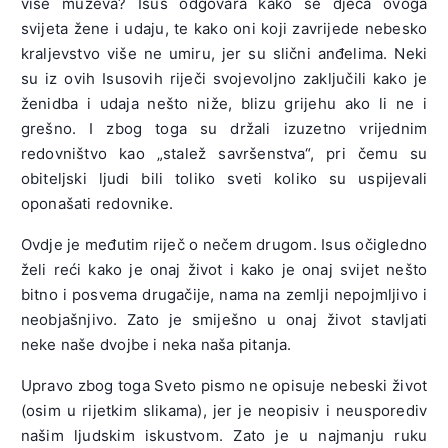
više muževa? Isus odgovara kako se djeca ovoga
svijeta žene i udaju, te kako oni koji zavrijede nebesko
kraljevstvo više ne umiru, jer su slični anđelima. Neki
su iz ovih Isusovih riječi svojevoljno zaključili kako je
ženidba i udaja nešto niže, blizu grijehu ako li ne i
grešno. I zbog toga su držali izuzetno vrijednim
redovništvo kao „stalež savršenstva“, pri čemu su
obiteljski ljudi bili toliko sveti koliko su uspijevali
oponašati redovnike.
Ovdje je međutim riječ o nečem drugom. Isus očigledno
želi reći kako je onaj život i kako je onaj svijet nešto
bitno i posvema drugačije, nama na zemlji nepojmljivo i
neobjašnjivo. Zato je smiješno u onaj život stavljati
neke naše dvojbe i neka naša pitanja.
Upravo zbog toga Sveto pismo ne opisuje nebeski život
(osim u rijetkim slikama), jer je neopisiv i neusporediv
našim ljudskim iskustvom. Zato je u najmanju ruku