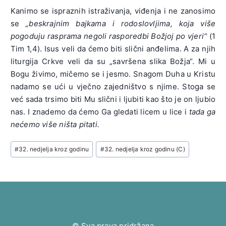
Kanimo se ispraznih istraživanja, viđenja i ne zanosimo
se
„beskrajnim bajkama i rodoslovljima, koja više
pogoduju rasprama negoli rasporedbi Božjoj po vjeri“
(1
Tim 1,4). Isus veli da ćemo biti slični anđelima. A za njih
liturgija Crkve veli da su „savršena slika Božja“. Mi u
Bogu živimo, mičemo se i jesmo. Snagom Duha u Kristu
nadamo se ući u vječno zajedništvo s njime. Stoga se
već sada trsimo biti Mu slični i ljubiti kao što je on ljubio
nas. I znademo da ćemo Ga gledati licem u lice i
tada ga
nećemo više ništa pitati.
Post
#
32. nedjelja kroz godinu
#
32. nedjelja kroz godinu (C)
Tags:
© Sva prava pridržana