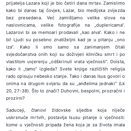
prijatelja Lazara koji je bio četiri dana mrtav. Zamislimo
kako bi danas taj čovjek, Lazar, bio medijska zvijezda
bez presedana. Već zamišljamo velika slova na
naslovnicama, velike fotografije na „duplericama“.
Lazarovi bi se memoari prodavali „kao alva“. Kako i ne
bi! Ljudi su posebno znatiželjni kad je u pitanju „ono
iza“. Kako li smo samo sa zanimanjem čitali
svjedočanstva onih koji su doživjeli kliničku smrt i po
vlastitom uvjerenju „odškrinuli vrata vječnosti“. Doista,
kako li „tamo“ izgleda? Svete knjige različitih religija
rado opisuju nebesko stanje. Tako i danas Isus govori o
onima na drugom svijetu da su „anđelima jednaki“ (Lk
20, 27-38). Što to znači? Duhovni, bespolni, prozračni i
prozirni?
Saduceji, članovi židovske sljedbe koja niječe
uskrsnuće mrtvih, postavlja Isusu pitanje o vječnosti:
kome u vječnosti pripada žena koja je za života imala